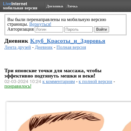
Live
Internet
Дневники
Личка
мобильная версия
Вы были перенаправлены на мобильную версию
страницы.
Вернуться!
Авторизация
Дневник
Клуб_Красоты_и_Здоровья
Лента друзей
-
Дневник
-
Полная версия
Три японские точки для массажа, чтобы
эффективно подтянуть мешки и веки!
02-03-2024 10:24
к комментариям
-
к полной версии
-
понравилось!