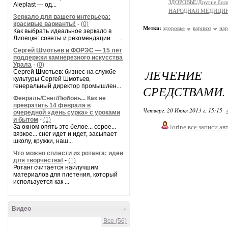
ЗДОРОВЬЕ/Другие болез
Aleplast — од...
НАРОДНАЯ МЕДИЦИ
Зеркало для вашего интерьера:
красивые варианты!
-
(0)
Метки:
здоровье
варикоз
нар
Как выбрать идеальное зеркало в
Липецке: советы и рекомендации ...
Сергей Шмотьев и ФОРЭС — 15 лет
поддержки камнерезного искусства
Урала
-
(0)
ЛЕЧЕНИЕ 
Сергей Шмотьев: бизнес на службе
культуры Сергей Шмотьев,
генеральный директор промышлен...
СРЕДСТВАМИ.
Февраль/Снег/Любовь... Как не
превратить 14 февраля в
Четверг, 20 Июня 2013 г. 15:15
очередной «день сурка» с уроками
и бытом
-
(1)
За окном опять это белое... серое...
lorine
все записи ав
вязкое... снег идет и идет, засыпает
школу, кружки, наш...
Что можно сплести из ротанга: идеи
для творчества!
-
(1)
Ротанг считается наилучшим
материалов для плетения, который
используется как ...
Видео
-
Все (56)