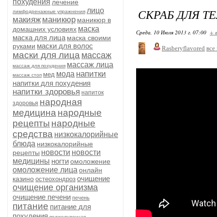
похудения
лечение
лицо
СКРАБ ДЛЯ ТЕ
лимфодренажные упражнения
макияж
маникюр
маникюр в
маска
домашних условиях
Среда, 10 Июля 2013 г. 07:00
+ 
маска для лица
маска своими
маски для волос
руками
Rasberyflavored
все
маски для лица
массаж
массаж лица
массаж для похудения
напитки
мода
мед
массаж стоп
напитки для похудения
напитки здоровья
напиток
народная
здоровья
медицина
народные
рецепты
народные
средства
низкокалорийные
блюда
низкокалорийные
новости
новости
рецепты
медицины
ногти
омоложение
омоложение лица
онлайн
очищение
казино
остеохондроз
очищение организма
очищение печени
печень
питание
питание для
похудения
поджелудочная