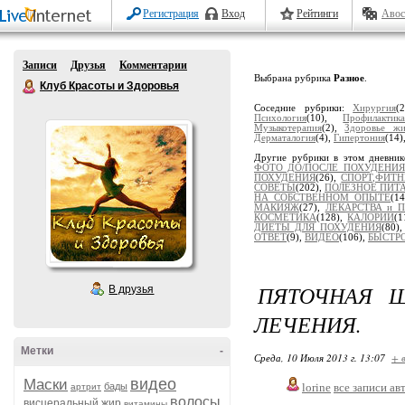
Регистрация
Вход
Рейтинги
Авос
Записи
Друзья
Комментарии
Выбрана рубрика
Разное
.
Клуб Красоты и Здоровья
Соседние рубрики:
Хирургия
(
Психология
(10),
Профилактик
Музыкотерапия
(2),
Здоровье жи
Дерматалогия
(4),
Гипертония
(14)
Другие рубрики в этом дневни
ФОТО ДО/ПОСЛЕ ПОХУДЕНИЯ
ПОХУДЕНИЯ
(26),
СПОРТ,ФИТН
СОВЕТЫ
(202),
ПОЛЕЗНОЕ ПИТ
НА СОБСТВЕННОМ ОПЫТЕ
(1
МАКИЯЖ
(27),
ЛЕКАРСТВА и 
КОСМЕТИКА
(128),
КАЛОРИИ
(1
ДИЕТЫ ДЛЯ ПОХУДЕНИЯ
(80)
ОТВЕТ
(9),
ВИДЕО
(106),
БЫСТР
ПЯТОЧНАЯ Ш
В друзья
ЛЕЧЕНИЯ.
Метки
-
Среда, 10 Июля 2013 г. 13:07
+ 
видео
Маски
бады
lorine
все записи ав
артрит
волосы
висцеральный жир
витамины