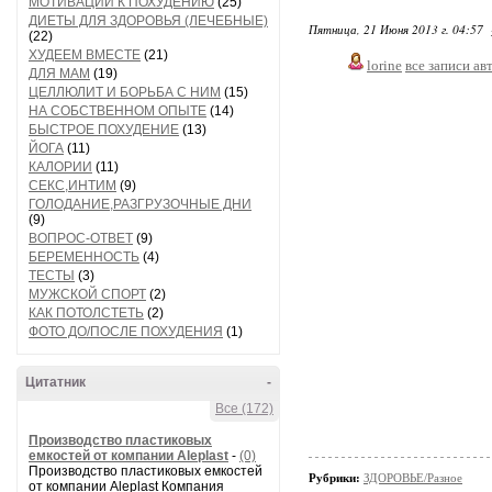
МОТИВАЦИИ К ПОХУДЕНИЮ
(25)
ДИЕТЫ ДЛЯ ЗДОРОВЬЯ (ЛЕЧЕБНЫЕ)
Пятница, 21 Июня 2013 г. 04:57
(22)
ХУДЕЕМ ВМЕСТЕ
(21)
lorine
все записи ав
ДЛЯ МАМ
(19)
ЦЕЛЛЮЛИТ И БОРЬБА С НИМ
(15)
НА СОБСТВЕННОМ ОПЫТЕ
(14)
БЫСТРОЕ ПОХУДЕНИЕ
(13)
ЙОГА
(11)
КАЛОРИИ
(11)
СЕКС,ИНТИМ
(9)
ГОЛОДАНИЕ,РАЗГРУЗОЧНЫЕ ДНИ
(9)
ВОПРОС-ОТВЕТ
(9)
БЕРЕМЕННОСТЬ
(4)
ТЕСТЫ
(3)
МУЖСКОЙ СПОРТ
(2)
КАК ПОТОЛСТЕТЬ
(2)
ФОТО ДО/ПОСЛЕ ПОХУДЕНИЯ
(1)
Цитатник
-
Все (172)
Производство пластиковых
емкостей от компании Aleplast
-
(0)
Производство пластиковых емкостей
Рубрики:
ЗДОРОВЬЕ/Разное
от компании Aleplast Компания