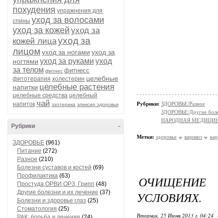
похудения
упражнения для
уход за волосами
спины
уход за кожей
уход за
уход за
кожей лица
лицом
уход за ногами
уход за
уход за руками
уход
ногтями
за телом
фитнесс
фитнес
целебные
фитотерапия
холестерин
целебные растения
напитки
целебные средства
целебный
чай
напиток
Рубрики:
ЗДОРОВЬЕ/Разное
эзотерика
эликсир здоровья
ЗДОРОВЬЕ/Другие болез
НАРОДНАЯ МЕДИЦИ
Рубрики
-
Метки:
здоровье
варикоз
нар
ЗДОРОВЬЕ
(961)
Питание
(272)
Разное
(210)
Болезни суставов и костей
(69)
Профилактика
(63)
ОЧИЩЕНИ
Простуда,ОРВИ,ОРЗ, Грипп
(48)
Другие болезни и их лечение
(37)
УСЛОВИЯХ.
Болезни и здоровье глаз
(25)
Стоматология
(25)
Вторник, 25 Июня 2013 г. 04:24
РАК: борьба и лечение
(24)