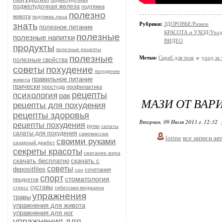
поджелудочная железа
подтяжка
полезно
живота
подтяжка лица
знать
Рубрики:
ЗДОРОВЬЕ/Разное
полезное питание
КРАСОТА и УХОД/Уход 
полезные
полезные напитки
ВИДЕО
продукты
полезные рецепты
полезные
Метки:
Скраб для тела
уход за
полезные свойства
советы
похудение
похудение
правильное питание
живота
прически
простуда
профилактика
рецепты
психология
рак
МАЗИ ОТ ВАР
рецепты для похудения
рецепты здоровья
Вторник, 09 Июля 2013 г. 12:32
рецепты похудения
руны
салаты
салаты для похудения
самомассаж
lorine
все записи ав
своими руками
сахарный диабет
секреты красоты
сжигание жира
скачать бесплатно
скачать с
советы
depositfiles
сочетания
сон
спорт
стоматология
продуктов
суставы
стресс
тибетская медицина
упражнения
травы
упражнения для живота
упражнения для ног
упражнения для