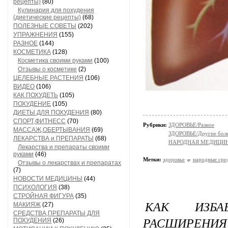
рецепты)
(80)
Кулинария для похудения
(диетические рецепты)
(68)
ПОЛЕЗНЫЕ СОВЕТЫ
(202)
УПРАЖНЕНИЯ
(155)
РАЗНОЕ
(144)
КОСМЕТИКА
(128)
Косметика своими руками
(100)
Отзывы о косметике
(2)
ЦЕЛЕБНЫЕ РАСТЕНИЯ
(106)
ВИДЕО
(106)
КАК ПОХУДЕТЬ
(105)
ПОХУДЕНИЕ
(105)
ДИЕТЫ ДЛЯ ПОХУДЕНИЯ
(80)
СПОРТ,ФИТНЕСС
(70)
Рубрики:
ЗДОРОВЬЕ/Разное
МАССАЖ,ОБЕРТЫВАНИЯ
(69)
ЗДОРОВЬЕ/Другие болез
ЛЕКАРСТВА и ПРЕПАРАТЫ
(68)
НАРОДНАЯ МЕДИЦИ
Лекарства и препараты своими
руками
(46)
Метки:
здоровье
народные сре
Отзывы о лекарствах и препаратах
(7)
НОВОСТИ МЕДИЦИНЫ
(44)
ПСИХОЛОГИЯ
(38)
СТРОЙНАЯ ФИГУРА
(35)
КАК ИЗБА
МАКИЯЖ
(27)
СРЕДСТВА,ПРЕПАРАТЫ ДЛЯ
РАСШИРЕНИЯ
ПОХУДЕНИЯ
(26)