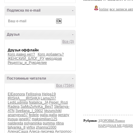
lorine
все записи ав
Подписка по e-mail
-
Друзья
-
Все (3)
Друзья оффлайн
Кого давно нет?
Кого добавить?
ЖЕНСКИЙ_БЛОГ_РУ
мирздрав
Рецепты_и_Рукоделие
Постоянные читатели
-
Все (7594)
ElEeonora
Fellissiya
Helga19
IRISHA___IRISHKA
Lama207
LediLudmila
Natalica_JA
Pepel_Rozi
Radeia
SaMoZvAnKa_BesT
Stefanya-
ATN
Svetlana_I_0902
VezunchikI
ananyeva57
fedele
galla-galla
gerany
irusua
janet47
maksimilian125
Рубрики:
ЗДОРОВЬЕ/Разное
naldegda
polyaninka
pumma
ritina
НАРОДНАЯ МЕДИЦИ
tatyanka_8
virfox
zhanna1000
АленаСаша
Алиса-лисичка
Антропос-