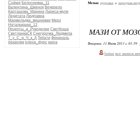
София
Белоснежка_11
Метки:
здоровье
народная мед
Валентина_Шиенок
Вечерело
Карташова_Марина
Лариса-муля
Ледитата
Людпавна
Мармеладка_вишневая
Мерз
Натальюшка_12
МАЗИ ОТ МОЗ
Рецепты_и_Рукоделие
СветКоша
СветланкаСК
Снегурочка_Людмила
Т_у_С_и_Ч_к_А
Тибати
Фериналь
бекарчик
елена_фурс
карга
Вторник, 11 Июня 2013 г. 01:59
lorine
все записи ав