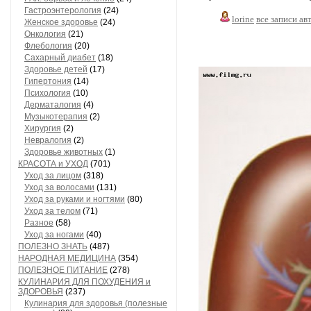
Гастроэнтерология
(24)
lorine
все записи ав
Женское здоровье
(24)
Онкология
(21)
Флебология
(20)
Сахарный диабет
(18)
Здоровье детей
(17)
Гипертония
(14)
Психология
(10)
Дерматалогия
(4)
Музыкотерапия
(2)
Хирургия
(2)
Невралогия
(2)
Здоровье животных
(1)
КРАСОТА и УХОД
(701)
Уход за лицом
(318)
Уход за волосами
(131)
Уход за руками и ногтями
(80)
Уход за телом
(71)
Разное
(58)
Уход за ногами
(40)
ПОЛЕЗНО ЗНАТЬ
(487)
НАРОДНАЯ МЕДИЦИНА
(354)
ПОЛЕЗНОЕ ПИТАНИЕ
(278)
КУЛИНАРИЯ ДЛЯ ПОХУДЕНИЯ и
ЗДОРОВЬЯ
(237)
Кулинария для здоровья (полезные