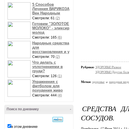
5 Способов
Лечения ВАРИКОЗА
Вен Народным
Смотрели: 61
(2)
Готовим "ЗОЛОТОЕ
МОЛОКО" - эликсир
молод
Смотрели: 165
(6)
Народные средства
для
восстановления и у
Смотрели: 70
(2)
Что делать с
уплотнениями в
Рубрики:
ЗДОРОВЬЕ/Разное
груди?
ЗДОРОВЬЕ/Другие болез
Смотрели: 126
(1)
Упражнения с
Метки:
здоровье
народная мед
фитболом для
похудения живо
Смотрели: 444
(4)
СРЕДСТВА Д
Поиск по дневнику
-
СОСУДОВ.
в этом дневнике
Понедельник, 17 Июня 2013 г. 13