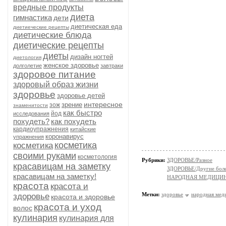
вредные продукты
диета
гимнастика
дети
диетическая еда
диетиеческие рецепты
диетические блюда
диетические рецепты
диеты
дизайн ногтей
диетология
женское здоровье
долголетие
завтраки
здоровое питание
здоровый образ жизни
здоровье
здоровье детей
интересное
зрение
зож
знаменитости
как быстро
йод
исследования
похудеть?
как похудеть
кардиоупражнения
китайские
коронавирус
упражнения
косметика
косметика
своими руками
косметология
Рубрики:
ЗДОРОВЬЕ/Разное
красавицам на заметку
ЗДОРОВЬЕ/Другие болез
красавицам на заметку!
НАРОДНАЯ МЕДИЦИ
красота
красота и
Метки:
здоровье
народная мед
здоровье
красота и здоровье
красота и уход
волос
кулинария
кулинария для