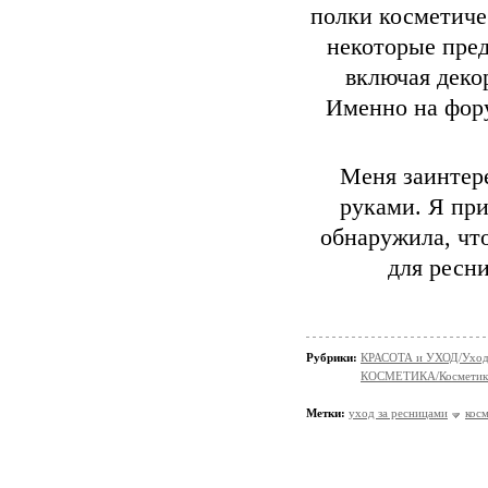
полки косметиче
некоторые пред
включая деко
Именно на фор
Меня заинтер
руками. Я пр
обнаружила, чт
для ресни
Рубрики:
КРАСОТА и УХОД/Уход 
КОСМЕТИКА/Косметика
Метки:
уход за ресницами
кос