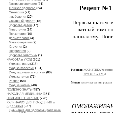
Гастроэнтерология
(24)
Рецепт №1
Женское здоровье
(24)
Онкология
(21)
Флебология
(20)
Сахарный диабет
(18)
Первым шагом оч
Здоровье детей
(17)
ватный тампон
Гипертония
(14)
Психология
(10)
папиллому. Повт
Дерматалогия
(4)
Музыкотерапия
(2)
Хирургия
(2)
Невралогия
(2)
Здоровье животных
(1)
КРАСОТА и УХОД
(701)
Уход за лицом
(318)
Уход за волосами
(131)
Рубрики:
КОСМЕТИКА/Косметика
Уход за руками и ногтями
(80)
КРАСОТА и УХОД
Уход за телом
(71)
Разное
(58)
Метки:
косметика своими руками
Уход за ногами
(40)
ПОЛЕЗНО ЗНАТЬ
(487)
НАРОДНАЯ МЕДИЦИНА
(354)
ПОЛЕЗНОЕ ПИТАНИЕ
(278)
КУЛИНАРИЯ ДЛЯ ПОХУДЕНИЯ и
ОМОЛАЖИВА
ЗДОРОВЬЯ
(237)
Кулинария для здоровья (полезные