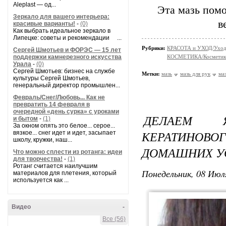
Aleplast — од...
Эта мазь помо
Зеркало для вашего интерьера:
в
красивые варианты!
-
(0)
Как выбрать идеальное зеркало в
Липецке: советы и рекомендации ...
Рубрики:
КРАСОТА и УХОД/Уход 
Сергей Шмотьев и ФОРЭС — 15 лет
поддержки камнерезного искусства
КОСМЕТИКА/Косметика
Урала
-
(0)
Сергей Шмотьев: бизнес на службе
Метки:
мазь
мазь для рук
ма
культуры Сергей Шмотьев,
генеральный директор промышлен...
Февраль/Снег/Любовь... Как не
превратить 14 февраля в
очередной «день сурка» с уроками
ДЕЛАЕМ 
и бытом
-
(1)
За окном опять это белое... серое...
КЕРАТИНОВО
вязкое... снег идет и идет, засыпает
школу, кружки, наш...
ДОМАШНИХ У
Что можно сплести из ротанга: идеи
для творчества!
-
(1)
Ротанг считается наилучшим
Понедельник, 08 Июля
материалов для плетения, который
используется как ...
Видео
-
Все (56)