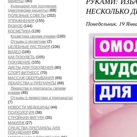
РУКАМИ: ИЗБ
рецепты)
(80)
Кулинария для похудения
НЕСКОЛЬКО Д
(диетические рецепты)
(68)
ПОЛЕЗНЫЕ СОВЕТЫ
(202)
УПРАЖНЕНИЯ
(155)
Понедельник, 19 Янва
РАЗНОЕ
(144)
КОСМЕТИКА
(128)
Косметика своими руками
(100)
Отзывы о косметике
(2)
ЦЕЛЕБНЫЕ РАСТЕНИЯ
(106)
ВИДЕО
(106)
КАК ПОХУДЕТЬ
(105)
ПОХУДЕНИЕ
(105)
ДИЕТЫ ДЛЯ ПОХУДЕНИЯ
(80)
СПОРТ,ФИТНЕСС
(70)
МАССАЖ,ОБЕРТЫВАНИЯ
(69)
ЛЕКАРСТВА и ПРЕПАРАТЫ
(68)
Лекарства и препараты своими
руками
(46)
Отзывы о лекарствах и препаратах
(7)
НОВОСТИ МЕДИЦИНЫ
(44)
ПСИХОЛОГИЯ
(38)
СТРОЙНАЯ ФИГУРА
(35)
МАКИЯЖ
(27)
СРЕДСТВА,ПРЕПАРАТЫ ДЛЯ
ПОХУДЕНИЯ
(26)