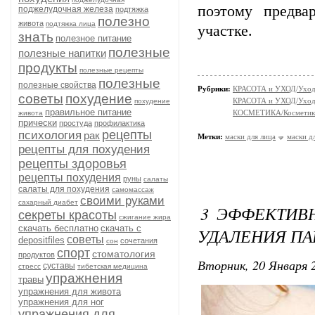
поэтому
предвар
поджелудочная железа
подтяжка
полезно
живота
подтяжка лица
участке.
знать
полезное питание
полезные
полезные напитки
продукты
полезные рецепты
полезные
полезные свойства
Рубрики:
КРАСОТА и УХОД/Уход 
советы
похудение
КРАСОТА и УХОД/Уход 
похудение
правильное питание
КОСМЕТИКА/Косметика
живота
прически
простуда
профилактика
рецепты
психология
рак
Метки:
маски для лица
маски д
рецепты для похудения
рецепты здоровья
рецепты похудения
руны
салаты
салаты для похудения
самомассаж
своими руками
сахарный диабет
3 ЭФФЕКТИВ
секреты красоты
сжигание жира
скачать бесплатно
скачать с
УДАЛЕНИЯ П
советы
depositfiles
сочетания
сон
спорт
стоматология
продуктов
Вторник, 20 Января 2
суставы
стресс
тибетская медицина
упражнения
травы
упражнения для живота
упражнения для ног
упражнения для