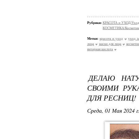
Рубрики:
КРАСОТА и УХОД/Уход 
КОСМЕТИКА/Косметика
Метки:
красота и уход
уход з
лица
маски для лица
космети
янтарная кислота
ДЕЛАЮ НАТ
СВОИМИ РУК
ДЛЯ РЕСНИЦ!
Среда, 01 Мая 2024 г