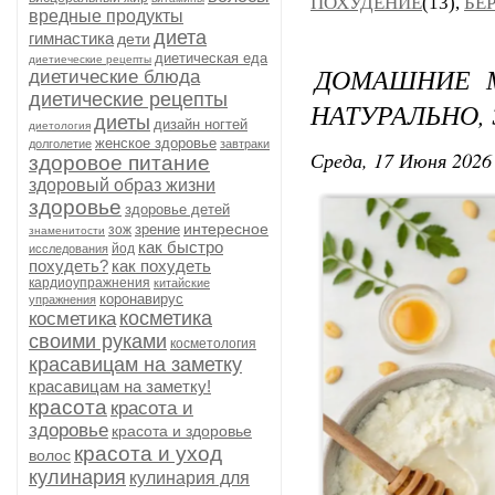
ПОХУДЕНИЕ
(13),
БЕ
вредные продукты
диета
гимнастика
дети
диетическая еда
диетиеческие рецепты
ДОМАШНИЕ М
диетические блюда
диетические рецепты
НАТУРАЛЬНО,
диеты
дизайн ногтей
диетология
женское здоровье
долголетие
завтраки
Среда, 17 Июня 2026 
здоровое питание
здоровый образ жизни
здоровье
здоровье детей
интересное
зрение
зож
знаменитости
как быстро
йод
исследования
похудеть?
как похудеть
кардиоупражнения
китайские
коронавирус
упражнения
косметика
косметика
своими руками
косметология
красавицам на заметку
красавицам на заметку!
красота
красота и
здоровье
красота и здоровье
красота и уход
волос
кулинария
кулинария для