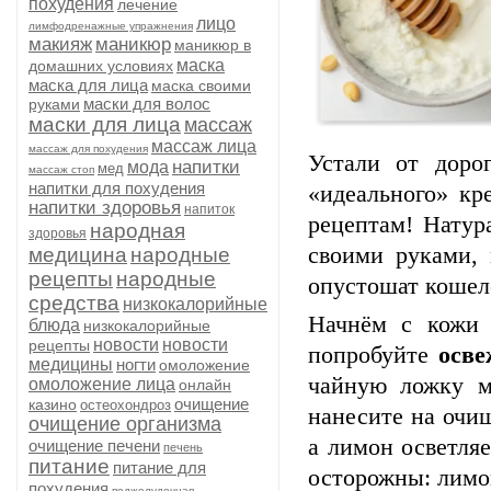
похудения
лечение
лицо
лимфодренажные упражнения
макияж
маникюр
маникюр в
маска
домашних условиях
маска для лица
маска своими
маски для волос
руками
маски для лица
массаж
массаж лица
массаж для похудения
Устали
от
дорог
напитки
мода
мед
массаж стоп
напитки для похудения
«идеального»
кре
напитки здоровья
напиток
рецептам!
Натур
народная
здоровья
своими
руками,
медицина
народные
рецепты
народные
опустошат
кошел
средства
низкокалорийные
Начнём
с
кожи
блюда
низкокалорийные
новости
новости
рецепты
попробуйте
осв
медицины
ногти
омоложение
чайную
ложку
м
омоложение лица
онлайн
очищение
казино
остеохондроз
нанесите
на
очи
очищение организма
а
лимон
осветляе
очищение печени
печень
питание
питание для
осторожны:
лимо
похудения
поджелудочная