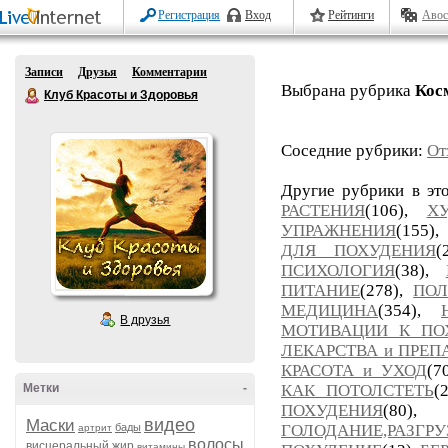
Регистрация
Вход
Рейтинги
Авос
Записи
Друзья
Комментарии
Выбрана рубрика
Кос
Клуб Красоты и Здоровья
Соседние рубрики:
От
Другие рубрики в эт
РАСТЕНИЯ
(106),
Х
УПРАЖНЕНИЯ
(155),
ДЛЯ ПОХУДЕНИЯ
(
ПСИХОЛОГИЯ
(38),
ПИТАНИЕ
(278),
ПОЛ
МЕДИЦИНА
(354),
В друзья
МОТИВАЦИИ К ПО
ЛЕКАРСТВА и ПРЕП
КРАСОТА и УХОД
(7
Метки
-
КАК ПОТОЛСТЕТЬ
(
ПОХУДЕНИЯ
(80
видео
Маски
бады
ГОЛОДАНИЕ,РАЗГР
артрит
волосы
висцеральный жир
витамины