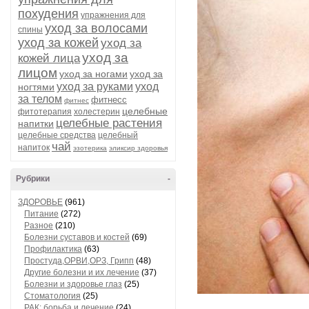
похудения
упражнения для
уход за волосами
спины
уход за кожей
уход за
уход за
кожей лица
лицом
уход за ногами
уход за
уход за руками
уход
ногтями
за телом
фитнесс
фитнес
целебные
фитотерапия
холестерин
целебные растения
напитки
целебные средства
целебный
чай
напиток
эзотерика
эликсир здоровья
Рубрики
-
ЗДОРОВЬЕ
(961)
Питание
(272)
Разное
(210)
Болезни суставов и костей
(69)
Профилактика
(63)
Простуда,ОРВИ,ОРЗ, Грипп
(48)
Другие болезни и их лечение
(37)
Болезни и здоровье глаз
(25)
Стоматология
(25)
РАК: борьба и лечение
(24)