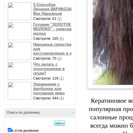
5 Способов
Лечения ВАРИКОЗА
Вен Народным
Смотрели: 61
(2)
Готовим "ЗОЛОТОЕ
МОЛОКО" - эликсир
молод
Смотрели: 165
(6)
Народные средства
для
восстановления и у
Смотрели: 70
(2)
Что делать с
уплотнениями в
груди?
Смотрели: 126
(1)
Упражнения с
фитболом для
похудения живо
Смотрели: 444
(4)
Кератиновое в
популярная про
Поиск по дневнику
-
салонные проц
всегда можно 
в этом дневнике