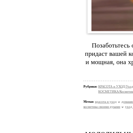
Позаботьтесь 
придаст вашей к
и мощная, она х
Рубрики:
КРАСОТА и УХОД/Уход 
КОСМЕТИКА/Косметика
Метки:
красота и уход
домашня
косметика своими руками
уход 