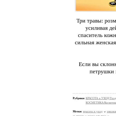
Три травы: роз
усиливая де
спаситель кож
сильная женская
Если вы склонн
петрушки и
Рубрики:
КРАСОТА и УХОД/Уход 
КОСМЕТИКА/Косметика
Метки:
красота и уход
омолож
за лицом
маска для лица