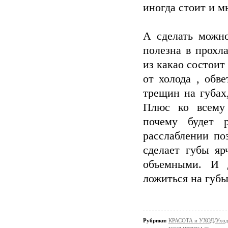
иногда стоит и м
А сделать мож
полезна в прохл
из какао состоит
от холода , обв
трещин на губах
Плюс ко всему 
почему будет 
расслаблении по
сделает губы яр
объемными. И 
ложиться на губы
Рубрики:
КРАСОТА и УХОД/Уход 