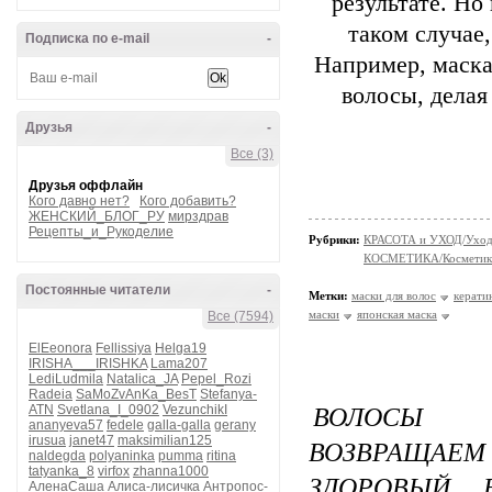
результате. Но
таком случае
Подписка по e-mail
-
Например, маска
волосы, делая
Друзья
-
Все (3)
Друзья оффлайн
Кого давно нет?
Кого добавить?
ЖЕНСКИЙ_БЛОГ_РУ
мирздрав
Рецепты_и_Рукоделие
Рубрики:
КРАСОТА и УХОД/Уход 
КОСМЕТИКА/Косметика
Постоянные читатели
-
Метки:
маски для волос
керати
маски
японская маска
Все (7594)
ElEeonora
Fellissiya
Helga19
IRISHA___IRISHKA
Lama207
LediLudmila
Natalica_JA
Pepel_Rozi
Radeia
SaMoZvAnKa_BesT
Stefanya-
ВОЛОСЫ 
ATN
Svetlana_I_0902
VezunchikI
ananyeva57
fedele
galla-galla
gerany
irusua
janet47
maksimilian125
ВОЗВРАЩАЕ
naldegda
polyaninka
pumma
ritina
tatyanka_8
virfox
zhanna1000
ЗДОРОВЫЙ 
АленаСаша
Алиса-лисичка
Антропос-