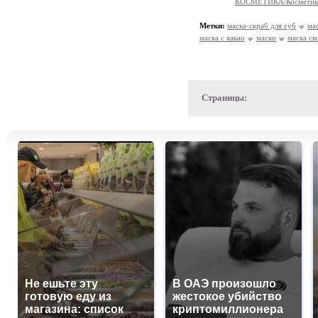
КОСМЕТИКА/Косметика
Метки:
маска-скраб для губ
ма
маска с какао
маски
маска с
Страницы:
Не ешьте эту
В ОАЭ произошло
готовую еду из
жестокое убийство
магазина: список
криптомиллионера