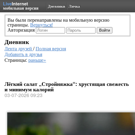
Live
Internet
Дневники
Личка
мобильная версия
Вы были перенаправлены на мобильную версию
страницы.
Вернуться!
Авторизация
Дневник
Лента друзей
/
Полная версия
Добавить в друзья
Страницы:
раньше»
Лёгкий салат „Стройняжка“: хрустящая свежесть
и минимум калорий
03-07-2026 09:23