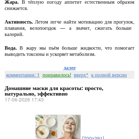
Жара.
В
тёплую
погоду
аппетит
естественным
образом
снижается.
Активность.
Летом
легче
найти
мотивацию
для
прогулок,
плавания,
велопоездок
— а
значит,
сжигать
больше
калорий.
Вода.
В
жару
мы
пьём
больше
жидкости,
что
помогает
выводить
токсины
и
ускоряет
метаболизм.
далее
комментарии: 1
понравилось!
вверх^
к полной версии
Домашние маски для красоты: просто,
натурально, эффективно
17-06-2026 17:43
[700x391]