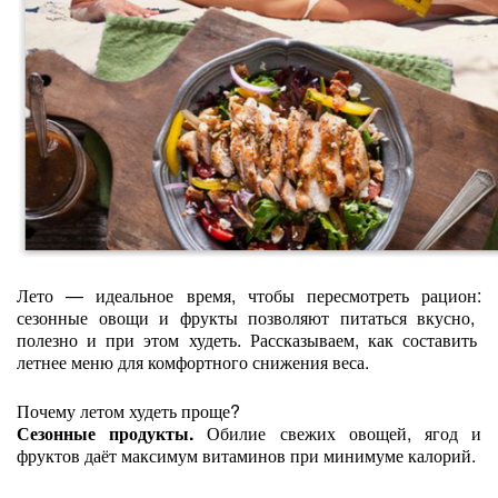
Лето
— идеальное
время,
чтобы
пересмотреть
рацион:
сезонные
овощи
и
фрукты
позволяют
питаться
вкусно,
полезно
и
при
этом
худеть.
Рассказываем,
как
составить
летнее
меню
для
комфортного
снижения
веса.
Почему
летом
худеть
проще?
Сезонные
продукты.
Обилие
свежих
овощей,
ягод
и
фруктов
даёт
максимум
витаминов
при
минимуме
калорий.