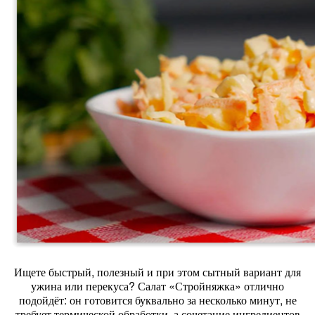
Ищете
быстрый,
полезный
и
при
этом
сытный
вариант
для
ужина
или
перекуса?
Салат
«Стройняжка»
отлично
подойдёт:
он
готовится
буквально
за
несколько
минут,
не
требует
термической
обработки,
а
сочетание
ингредиентов