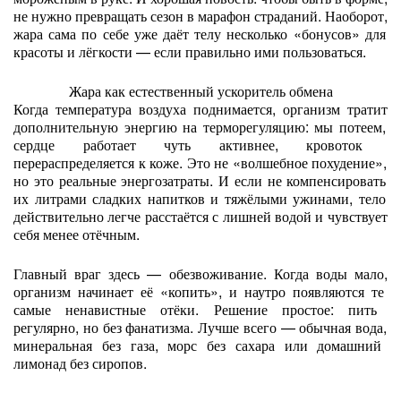
не
нужно
превращать
сезон
в
марафон
страданий.
Наоборот,
жара
сама
по
себе
уже
даёт
телу
несколько
«бонусов»
для
красоты
и
лёгкости
— если
правильно
ими
пользоваться.
Жара
как
естественный
ускоритель
обмена
Когда
температура
воздуха
поднимается,
организм
тратит
дополнительную
энергию
на
терморегуляцию:
мы
потеем,
сердце
работает
чуть
активнее,
кровоток
перераспределяется
к
коже.
Это
не
«волшебное
похудение»,
но
это
реальные
энергозатраты.
И
если
не
компенсировать
их
литрами
сладких
напитков
и
тяжёлыми
ужинами,
тело
действительно
легче
расстаётся
с
лишней
водой
и
чувствует
себя
менее
отёчным.
Главный
враг
здесь
— обезвоживание.
Когда
воды
мало,
организм
начинает
её
«копить»,
и
наутро
появляются
те
самые
ненавистные
отёки.
Решение
простое:
пить
регулярно,
но
без
фанатизма.
Лучше
всего
— обычная
вода,
минеральная
без
газа,
морс
без
сахара
или
домашний
лимонад
без
сиропов.