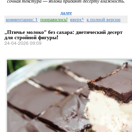
сочная текстура — яблоки придают десерту влажность.
далее
комментарии: 1
понравилось!
вверх^
к полной версии
„Птичье молоко“ без сахара: диетический десерт
для стройной фигуры!
24-04-2026 09:09