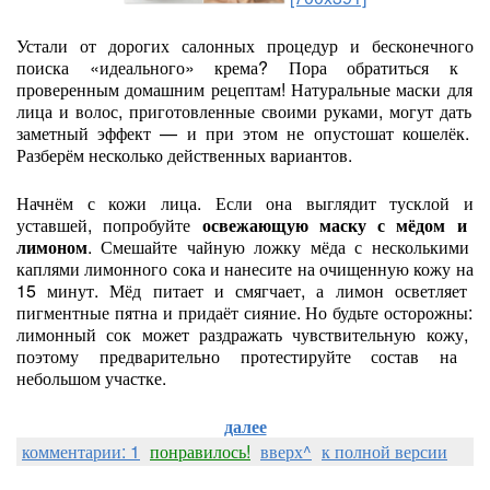
Устали
от
дорогих
салонных
процедур
и
бесконечного
поиска
«идеального»
крема?
Пора
обратиться
к
проверенным
домашним
рецептам!
Натуральные
маски
для
лица
и
волос,
приготовленные
своими
руками,
могут
дать
заметный
эффект
— и
при
этом
не
опустошат
кошелёк.
Разберём
несколько
действенных
вариантов.
Начнём
с
кожи
лица.
Если
она
выглядит
тусклой
и
уставшей,
попробуйте
освежающую
маску
с
мёдом
и
лимоном
.
Смешайте
чайную
ложку
мёда
с
несколькими
каплями
лимонного
сока
и
нанесите
на
очищенную
кожу
на
15
минут.
Мёд
питает
и
смягчает,
а
лимон
осветляет
пигментные
пятна
и
придаёт
сияние.
Но
будьте
осторожны:
лимонный
сок
может
раздражать
чувствительную
кожу,
поэтому
предварительно
протестируйте
состав
на
небольшом
участке.
далее
комментарии: 1
понравилось!
вверх^
к полной версии