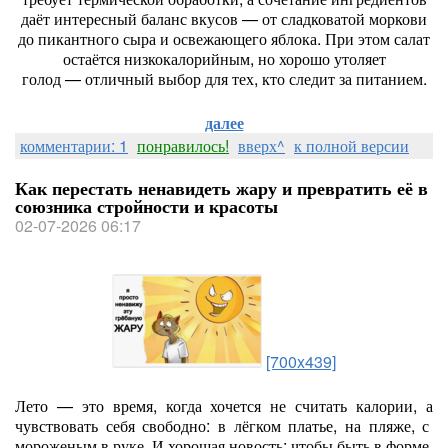
даёт
интересный
баланс
вкусов
— от
сладковатой
моркови
до
пикантного
сыра
и
освежающего
яблока.
При
этом
салат
остаётся
низкокалорийным,
но
хорошо
утоляет
голод
— отличный
выбор
для
тех,
кто
следит
за
питанием.
далее
комментарии: 1
понравилось!
вверх^
к полной версии
Как перестать ненавидеть жару и превратить её в
союзника стройности и красоты
02-07-2026 06:17
[700x439]
Лето
— это
время,
когда
хочется
не
считать
калории,
а
чувствовать
себя
свободно:
в
лёгком
платье,
на
пляже,
с
мороженым
в
руке.
И
хорошая
новость:
чтобы
быть
в
форме,