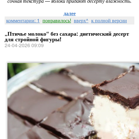
сочная текстура — яблоки придают десерту влажность.
далее
комментарии: 1
понравилось!
вверх^
к полной версии
„Птичье молоко“ без сахара: диетический десерт
для стройной фигуры!
24-04-2026 09:09