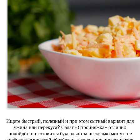
Ищете
быстрый,
полезный
и
при
этом
сытный
вариант
для
ужина
или
перекуса?
Салат
«Стройняжка»
отлично
подойдёт:
он
готовится
буквально
за
несколько
минут,
не
требует
термической
обработки,
а
сочетание
ингредиентов