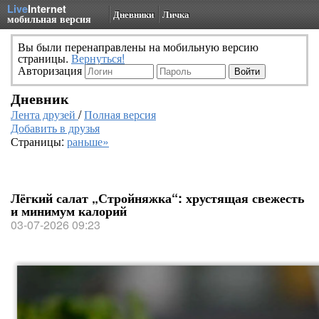
Live
Internet
Дневники
Личка
мобильная версия
Вы были перенаправлены на мобильную версию
страницы.
Вернуться!
Авторизация
Дневник
Лента друзей
/
Полная версия
Добавить в друзья
Страницы:
раньше»
Лёгкий салат „Стройняжка“: хрустящая свежесть
и минимум калорий
03-07-2026 09:23