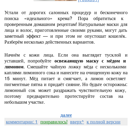
Устали
от
дорогих
салонных
процедур
и
бесконечного
поиска
«идеального»
крема?
Пора
обратиться
к
проверенным
домашним
рецептам!
Натуральные
маски
для
лица
и
волос,
приготовленные
своими
руками,
могут
дать
заметный
эффект
— и
при
этом
не
опустошат
кошелёк.
Разберём
несколько
действенных
вариантов.
Начнём
с
кожи
лица.
Если
она
выглядит
тусклой
и
уставшей,
попробуйте
освежающую
маску
с
мёдом
и
лимоном
.
Смешайте
чайную
ложку
мёда
с
несколькими
каплями
лимонного
сока
и
нанесите
на
очищенную
кожу
на
15
минут.
Мёд
питает
и
смягчает,
а
лимон
осветляет
пигментные
пятна
и
придаёт
сияние.
Но
будьте
осторожны:
лимонный
сок
может
раздражать
чувствительную
кожу,
поэтому
предварительно
протестируйте
состав
на
небольшом
участке.
далее
комментарии: 1
понравилось!
вверх^
к полной версии