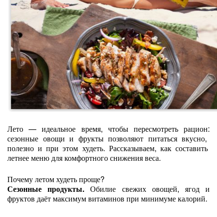
Лето
— идеальное
время,
чтобы
пересмотреть
рацион:
сезонные
овощи
и
фрукты
позволяют
питаться
вкусно,
полезно
и
при
этом
худеть.
Рассказываем,
как
составить
летнее
меню
для
комфортного
снижения
веса.
Почему
летом
худеть
проще?
Сезонные
продукты.
Обилие
свежих
овощей,
ягод
и
фруктов
даёт
максимум
витаминов
при
минимуме
калорий.