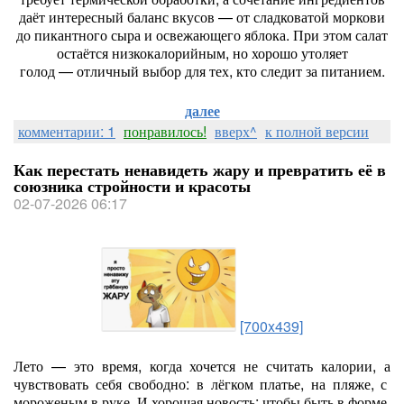
даёт
интересный
баланс
вкусов
— от
сладковатой
моркови
до
пикантного
сыра
и
освежающего
яблока.
При
этом
салат
остаётся
низкокалорийным,
но
хорошо
утоляет
голод
— отличный
выбор
для
тех,
кто
следит
за
питанием.
далее
комментарии: 1
понравилось!
вверх^
к полной версии
Как перестать ненавидеть жару и превратить её в
союзника стройности и красоты
02-07-2026 06:17
[700x439]
Лето
— это
время,
когда
хочется
не
считать
калории,
а
чувствовать
себя
свободно:
в
лёгком
платье,
на
пляже,
с
мороженым
в
руке.
И
хорошая
новость:
чтобы
быть
в
форме,