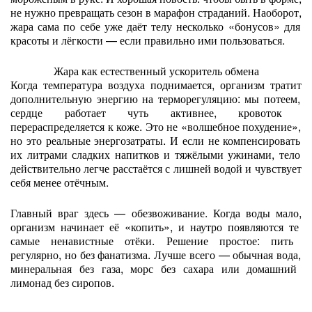
не
нужно
превращать
сезон
в
марафон
страданий.
Наоборот,
жара
сама
по
себе
уже
даёт
телу
несколько
«бонусов»
для
красоты
и
лёгкости
— если
правильно
ими
пользоваться.
Жара
как
естественный
ускоритель
обмена
Когда
температура
воздуха
поднимается,
организм
тратит
дополнительную
энергию
на
терморегуляцию:
мы
потеем,
сердце
работает
чуть
активнее,
кровоток
перераспределяется
к
коже.
Это
не
«волшебное
похудение»,
но
это
реальные
энергозатраты.
И
если
не
компенсировать
их
литрами
сладких
напитков
и
тяжёлыми
ужинами,
тело
действительно
легче
расстаётся
с
лишней
водой
и
чувствует
себя
менее
отёчным.
Главный
враг
здесь
— обезвоживание.
Когда
воды
мало,
организм
начинает
её
«копить»,
и
наутро
появляются
те
самые
ненавистные
отёки.
Решение
простое:
пить
регулярно,
но
без
фанатизма.
Лучше
всего
— обычная
вода,
минеральная
без
газа,
морс
без
сахара
или
домашний
лимонад
без
сиропов.