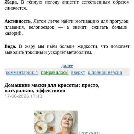
Жара.
В
тёплую
погоду
аппетит
естественным
образом
снижается.
Активность.
Летом
легче
найти
мотивацию
для
прогулок,
плавания,
велопоездок
— а
значит,
сжигать
больше
калорий.
Вода.
В
жару
мы
пьём
больше
жидкости,
что
помогает
выводить
токсины
и
ускоряет
метаболизм.
далее
комментарии: 1
понравилось!
вверх^
к полной версии
Домашние маски для красоты: просто,
натурально, эффективно
17-06-2026 17:43
[700x391]