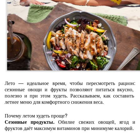
Лето
— идеальное
время,
чтобы
пересмотреть
рацион:
сезонные
овощи
и
фрукты
позволяют
питаться
вкусно,
полезно
и
при
этом
худеть.
Рассказываем,
как
составить
летнее
меню
для
комфортного
снижения
веса.
Почему
летом
худеть
проще?
Сезонные
продукты.
Обилие
свежих
овощей,
ягод
и
фруктов
даёт
максимум
витаминов
при
минимуме
калорий.