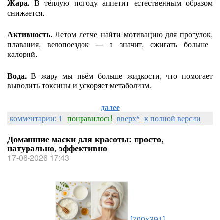
Жара.
В
тёплую
погоду
аппетит
естественным
образом
снижается.
Активность.
Летом
легче
найти
мотивацию
для
прогулок,
плавания,
велопоездок
— а
значит,
сжигать
больше
калорий.
Вода.
В
жару
мы
пьём
больше
жидкости,
что
помогает
выводить
токсины
и
ускоряет
метаболизм.
далее
комментарии: 1
понравилось!
вверх^
к полной версии
Домашние маски для красоты: просто,
натурально, эффективно
17-06-2026 17:43
[700x391]