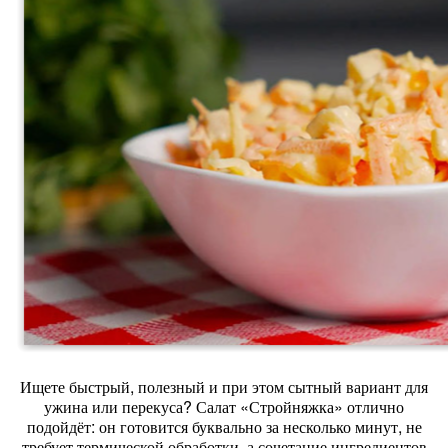
Ищете
быстрый,
полезный
и
при
этом
сытный
вариант
для
ужина
или
перекуса?
Салат
«Стройняжка»
отлично
подойдёт:
он
готовится
буквально
за
несколько
минут,
не
требует
термической
обработки,
а
сочетание
ингредиентов