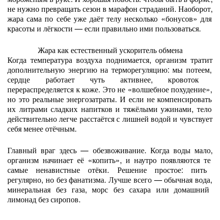
не
нужно
превращать
сезон
в
марафон
страданий.
Наоборот,
жара
сама
по
себе
уже
даёт
телу
несколько
«бонусов»
для
красоты
и
лёгкости
— если
правильно
ими
пользоваться.
Жара
как
естественный
ускоритель
обмена
Когда
температура
воздуха
поднимается,
организм
тратит
дополнительную
энергию
на
терморегуляцию:
мы
потеем,
сердце
работает
чуть
активнее,
кровоток
перераспределяется
к
коже.
Это
не
«волшебное
похудение»,
но
это
реальные
энергозатраты.
И
если
не
компенсировать
их
литрами
сладких
напитков
и
тяжёлыми
ужинами,
тело
действительно
легче
расстаётся
с
лишней
водой
и
чувствует
себя
менее
отёчным.
Главный
враг
здесь
— обезвоживание.
Когда
воды
мало,
организм
начинает
её
«копить»,
и
наутро
появляются
те
самые
ненавистные
отёки.
Решение
простое:
пить
регулярно,
но
без
фанатизма.
Лучше
всего
— обычная
вода,
минеральная
без
газа,
морс
без
сахара
или
домашний
лимонад
без
сиропов.