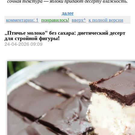
сочная текстура — яблоки придают десерту влажность.
далее
комментарии: 1
понравилось!
вверх^
к полной версии
„Птичье молоко“ без сахара: диетический десерт
для стройной фигуры!
24-04-2026 09:09