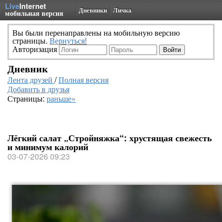
Live
Internet
Дневники
Личка
мобильная версия
Вы были перенаправлены на мобильную версию
страницы.
Вернуться!
Авторизация
Дневник
Лента друзей
/
Полная версия
Добавить в друзья
Страницы:
раньше»
Лёгкий салат „Стройняжка“: хрустящая свежесть
и минимум калорий
03-07-2026 09:23