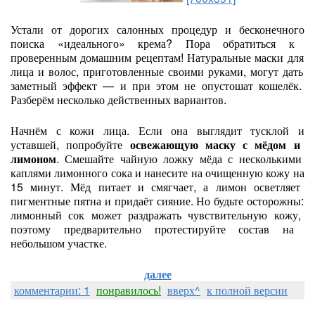
Устали
от
дорогих
салонных
процедур
и
бесконечного
поиска
«идеального»
крема?
Пора
обратиться
к
проверенным
домашним
рецептам!
Натуральные
маски
для
лица
и
волос,
приготовленные
своими
руками,
могут
дать
заметный
эффект
— и
при
этом
не
опустошат
кошелёк.
Разберём
несколько
действенных
вариантов.
Начнём
с
кожи
лица.
Если
она
выглядит
тусклой
и
уставшей,
попробуйте
освежающую
маску
с
мёдом
и
лимоном
.
Смешайте
чайную
ложку
мёда
с
несколькими
каплями
лимонного
сока
и
нанесите
на
очищенную
кожу
на
15
минут.
Мёд
питает
и
смягчает,
а
лимон
осветляет
пигментные
пятна
и
придаёт
сияние.
Но
будьте
осторожны:
лимонный
сок
может
раздражать
чувствительную
кожу,
поэтому
предварительно
протестируйте
состав
на
небольшом
участке.
далее
комментарии: 1
понравилось!
вверх^
к полной версии