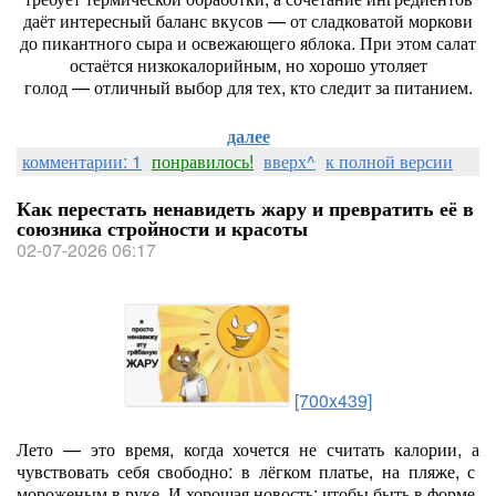
даёт
интересный
баланс
вкусов
— от
сладковатой
моркови
до
пикантного
сыра
и
освежающего
яблока.
При
этом
салат
остаётся
низкокалорийным,
но
хорошо
утоляет
голод
— отличный
выбор
для
тех,
кто
следит
за
питанием.
далее
комментарии: 1
понравилось!
вверх^
к полной версии
Как перестать ненавидеть жару и превратить её в
союзника стройности и красоты
02-07-2026 06:17
[700x439]
Лето
— это
время,
когда
хочется
не
считать
калории,
а
чувствовать
себя
свободно:
в
лёгком
платье,
на
пляже,
с
мороженым
в
руке.
И
хорошая
новость:
чтобы
быть
в
форме,