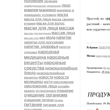
похудения
лечение
лицо
лимфодренажные упражнения
макияж
маникюр
маникюр в
маска
домашних условиях
Простой, но эфф
маска для лица
маска своими
маски для волос
руками
растений – кале
маски для лица
массаж
всю сердечно-со
массаж лица
массаж для похудения
напитки
мода
мед
массаж стоп
напитки для похудения
напитки здоровья
напиток
Рубрики:
НАРОД
народная
здоровья
Метки:
народная м
медицина
народные
рецепты
народные
средства
низкокалорийные
Процитировано
89 раз
Понравилось:
28 поль
блюда
низкокалорийные
новости
новости
рецепты
медицины
ногти
омоложение
омоложение лица
онлайн
очищение
казино
остеохондроз
ПРОДУК
очищение организма
очищение печени
печень
Понедельник, 06 Ян
питание
питание для
похудения
поджелудочная