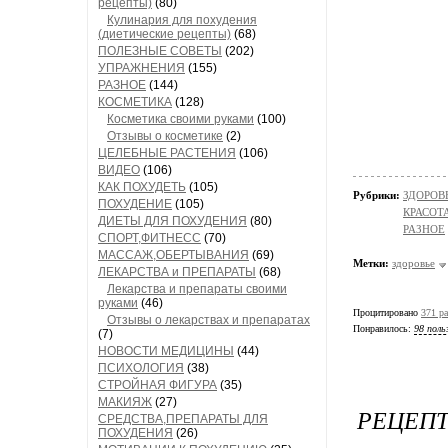
рецепты)
(80)
Кулинария для похудения
(диетические рецепты)
(68)
ПОЛЕЗНЫЕ СОВЕТЫ
(202)
УПРАЖНЕНИЯ
(155)
РАЗНОЕ
(144)
КОСМЕТИКА
(128)
Косметика своими руками
(100)
Отзывы о косметике
(2)
ЦЕЛЕБНЫЕ РАСТЕНИЯ
(106)
ВИДЕО
(106)
КАК ПОХУДЕТЬ
(105)
Рубрики:
ЗДОРОВЬ
ПОХУДЕНИЕ
(105)
КРАСОТА
ДИЕТЫ ДЛЯ ПОХУДЕНИЯ
(80)
РАЗНОЕ
СПОРТ,ФИТНЕСС
(70)
МАССАЖ,ОБЕРТЫВАНИЯ
(69)
Метки:
здоровье
ЛЕКАРСТВА и ПРЕПАРАТЫ
(68)
Лекарства и препараты своими
руками
(46)
Процитировано
371 ра
Отзывы о лекарствах и препаратах
Понравилось:
98 поль
(7)
НОВОСТИ МЕДИЦИНЫ
(44)
ПСИХОЛОГИЯ
(38)
СТРОЙНАЯ ФИГУРА
(35)
МАКИЯЖ
(27)
РЕЦЕПТ
СРЕДСТВА,ПРЕПАРАТЫ ДЛЯ
ПОХУДЕНИЯ
(26)