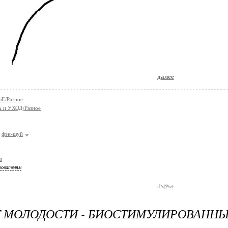
далее
Е/Разное
 и УХОД/Разное
фэн-шуй
з
зователям
 МОЛОДОСТИ - БИОСТИМУЛИРОВАННЫ