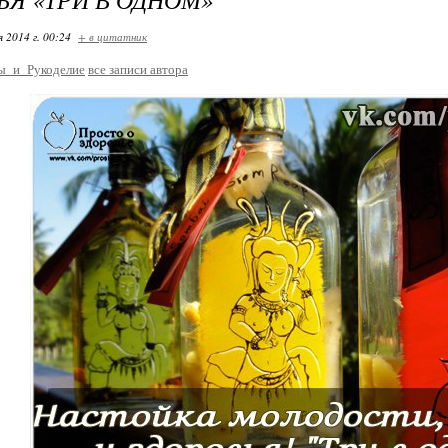
я 2014 г. 00:24
+ в цитатник
ы_и_Рукоделие
все записи автора