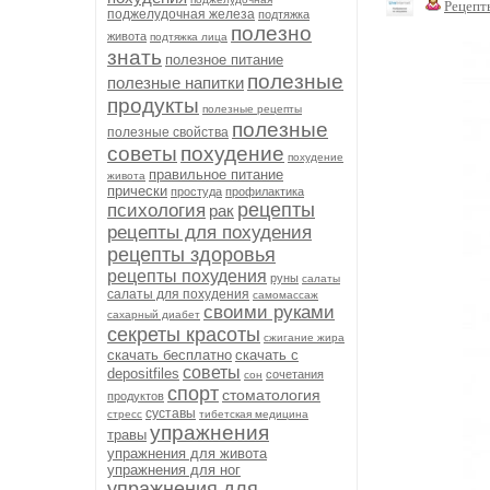
Рецепт
поджелудочная железа
подтяжка
полезно
живота
подтяжка лица
знать
полезное питание
полезные
полезные напитки
продукты
полезные рецепты
полезные
полезные свойства
советы
похудение
похудение
правильное питание
живота
прически
простуда
профилактика
рецепты
психология
рак
рецепты для похудения
рецепты здоровья
рецепты похудения
руны
салаты
салаты для похудения
самомассаж
своими руками
сахарный диабет
секреты красоты
сжигание жира
скачать бесплатно
скачать с
советы
depositfiles
сочетания
сон
спорт
стоматология
продуктов
суставы
стресс
тибетская медицина
упражнения
травы
упражнения для живота
упражнения для ног
упражнения для