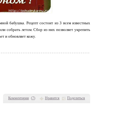
мной бабушка. Рецепт состоит из 3 всем известных
или собрать летом. Сбор из них позволяет укрепить
ет и обновляет кожу.
Комментарии
(
7
)
Нравится
Поделиться