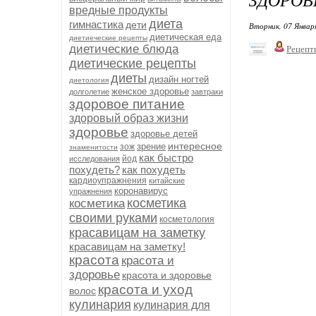
вредные продукты
диета
гимнастика
дети
Вторник, 07 Январ
диетическая еда
диетиеческие рецепты
диетические блюда
Рецепт
диетические рецепты
диеты
дизайн ногтей
диетология
женское здоровье
долголетие
завтраки
здоровое питание
здоровый образ жизни
здоровье
здоровье детей
интересное
зрение
зож
знаменитости
как быстро
йод
исследования
похудеть?
как похудеть
кардиоупражнения
китайские
коронавирус
упражнения
косметика
косметика
своими руками
косметология
красавицам на заметку
красавицам на заметку!
красота
красота и
здоровье
красота и здоровье
красота и уход
волос
кулинария
кулинария для