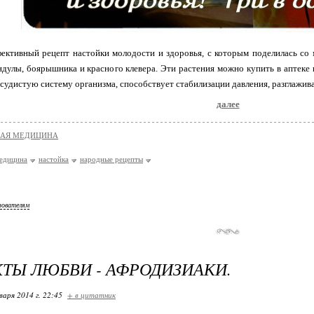
ективный рецепт настойки молодости и здоровья, с которым поделилась со 
ндулы, боярышника и красного клевера. Эти растения можно купить в аптеке 
судистую систему организма, способствует стабилизации давления, разглажива
далее
НАЯ МЕДИЦИНА
едицина
настойка
народные рецепты
зователям
ТЫ ЛЮБВИ - АФРОДИЗИАКИ.
варя 2014 г. 22:45
+ в цитатник