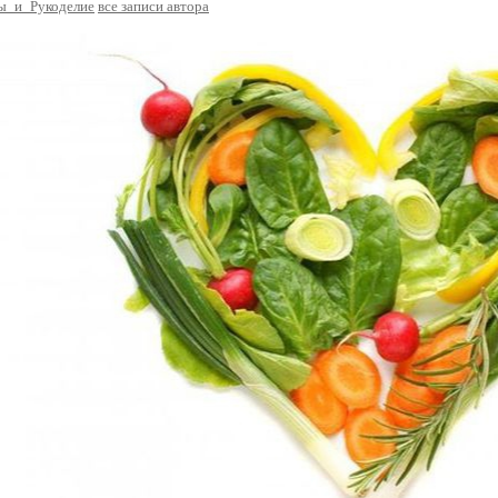
ы_и_Рукоделие
все записи автора