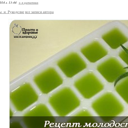
014 г. 13:44
+ в цитатник
ы_и_Рукоделие
все записи автора