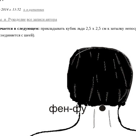
 2014 г. 13:52
+ в цитатник
ы_и_Рукоделие
все записи автора
ючается в следующем:
прикладывать кубик льда 2,5 х 2,5 см к затылку непо
 соединяется с шеей).