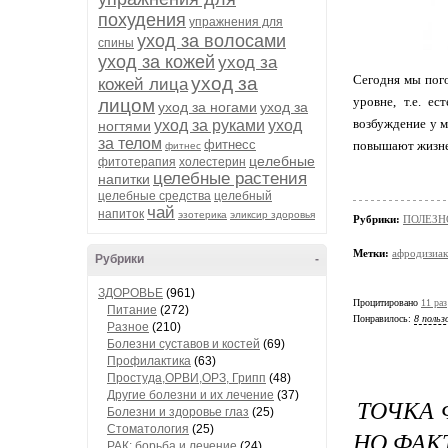
похудения
упражнения для
уход за волосами
спины
уход за кожей
уход за
Сегодня мы пог
уход за
кожей лица
уровне, т.е. е
лицом
уход за ногами
уход за
возбуждение у м
уход за руками
уход
ногтями
за телом
фитнесс
повышают жизне
фитнес
целебные
фитотерапия
холестерин
целебные растения
напитки
целебные средства
целебный
чай
напиток
эзотерика
эликсир здоровья
Рубрики:
ПОЛЕЗН
Метки:
афродизиа
Рубрики
-
ЗДОРОВЬЕ
(961)
Процитировано
11 раз
Питание
(272)
Понравилось:
8 польз
Разное
(210)
Болезни суставов и костей
(69)
Профилактика
(63)
Простуда,ОРВИ,ОРЗ, Грипп
(48)
Другие болезни и их лечение
(37)
ТОЧКА 
Болезни и здоровье глаз
(25)
Стоматология
(25)
НО ФАК
РАК: борьба и лечение
(24)