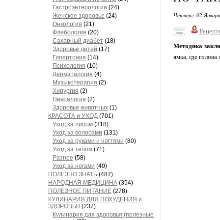
Гастроэнтерология
(24)
Четверг, 02 Января
Женское здоровье
(24)
Онкология
(21)
Рецепт
Флебология
(20)
Сахарный диабет
(18)
Методика закл
Здоровье детей
(17)
ямка, где голова
Гипертония
(14)
Психология
(10)
Дерматалогия
(4)
Музыкотерапия
(2)
Хирургия
(2)
Невралогия
(2)
Здоровье животных
(1)
КРАСОТА и УХОД
(701)
Уход за лицом
(318)
Уход за волосами
(131)
Уход за руками и ногтями
(80)
Уход за телом
(71)
Разное
(58)
Уход за ногами
(40)
ПОЛЕЗНО ЗНАТЬ
(487)
НАРОДНАЯ МЕДИЦИНА
(354)
ПОЛЕЗНОЕ ПИТАНИЕ
(278)
КУЛИНАРИЯ ДЛЯ ПОХУДЕНИЯ и
ЗДОРОВЬЯ
(237)
Кулинария для здоровья (полезные