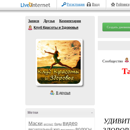
Регистрация
Вход
Рейтинги
Записи
Друзья
Комментарии
Создать дневник
Клуб Красоты и Здоровья
Сообщество
Т
В друзья
Метки
-
УДИВИ
видео
Маски
бады
артрит
ЗДОРОВ
волосы
висцеральный жир
витамины