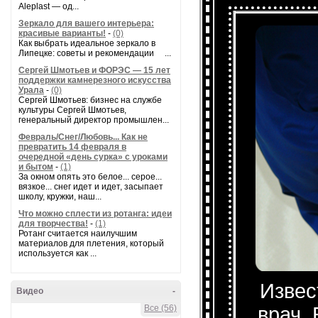
Aleplast — од...
Зеркало для вашего интерьера:
красивые варианты!
-
(0)
Как выбрать идеальное зеркало в
Липецке: советы и рекомендации ...
Сергей Шмотьев и ФОРЭС — 15 лет
поддержки камнерезного искусства
Урала
-
(0)
Сергей Шмотьев: бизнес на службе
культуры Сергей Шмотьев,
генеральный директор промышлен...
Февраль/Снег/Любовь... Как не
превратить 14 февраля в
очередной «день сурка» с уроками
и бытом
-
(1)
За окном опять это белое... серое...
вязкое... снег идет и идет, засыпает
школу, кружки, наш...
Что можно сплести из ротанга: идеи
для творчества!
-
(1)
Ротанг считается наилучшим
материалов для плетения, который
используется как ...
Извес
Видео
-
врач,
Все (56)