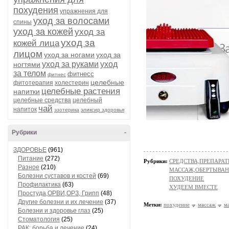
похудения
упражнения для
уход за волосами
спины
уход за кожей
уход за
уход за
кожей лица
лицом
уход за ногами
уход за
уход за руками
уход
ногтями
за телом
фитнесс
фитнес
целебные
фитотерапия
холестерин
целебные растения
напитки
целебные средства
целебный
чай
напиток
эзотерика
эликсир здоровья
Рубрики
-
ЗДОРОВЬЕ
(961)
Питание
(272)
Рубрики:
СРЕДСТВА,ПРЕПАРА
Разное
(210)
МАССАЖ,ОБЕРТЫВА
Болезни суставов и костей
(69)
ПОХУДЕНИЕ
Профилактика
(63)
ХУДЕЕМ ВМЕСТЕ
Простуда,ОРВИ,ОРЗ, Грипп
(48)
Другие болезни и их лечение
(37)
Метки:
похудение
массаж
м
Болезни и здоровье глаз
(25)
Стоматология
(25)
РАК: борьба и лечение
(24)