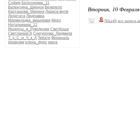
София
Белоснежка_11
Валентина_Шиенок
Вечерело
Вторник, 10 Февраля 
Карташова_Марина
Лариса-муля
Ледитата
Людпавна
Мармеладка_вишневая
Мерз
Nika49
все записи а
Натальюшка_12
Рецепты_и_Рукоделие
СветКоша
СветланкаСК
Снегурочка_Людмила
Т_у_С_и_Ч_к_А
Тибати
Фериналь
бекарчик
елена_фурс
карга