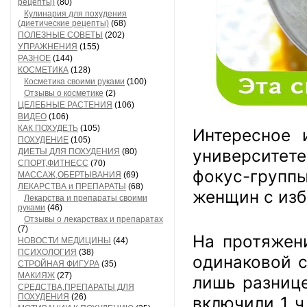
рецепты)
(80)
Кулинария для похудения
(диетические рецепты)
(68)
ПОЛЕЗНЫЕ СОВЕТЫ
(202)
УПРАЖНЕНИЯ
(155)
РАЗНОЕ
(144)
КОСМЕТИКА
(128)
Косметика своими руками
(100)
Отзывы о косметике
(2)
ЦЕЛЕБНЫЕ РАСТЕНИЯ
(106)
ВИДЕО
(106)
КАК ПОХУДЕТЬ
(105)
Интересное 
ПОХУДЕНИЕ
(105)
университете
ДИЕТЫ ДЛЯ ПОХУДЕНИЯ
(80)
СПОРТ,ФИТНЕСС
(70)
фокус-групп
МАССАЖ,ОБЕРТЫВАНИЯ
(69)
ЛЕКАРСТВА и ПРЕПАРАТЫ
(68)
женщин с из
Лекарства и препараты своими
руками
(46)
Отзывы о лекарствах и препаратах
(7)
На протяжен
НОВОСТИ МЕДИЦИНЫ
(44)
ПСИХОЛОГИЯ
(38)
одинаковой с
СТРОЙНАЯ ФИГУРА
(35)
МАКИЯЖ
(27)
лишь разнице
СРЕДСТВА,ПРЕПАРАТЫ ДЛЯ
ПОХУДЕНИЯ
(26)
включили 1 ч