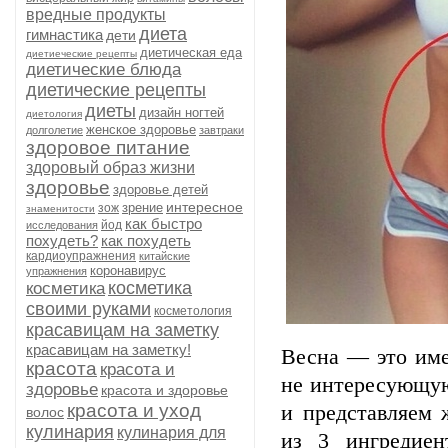
вредные продукты
диета
гимнастика
дети
диетическая еда
диетиеческие рецепты
диетические блюда
диетические рецепты
диеты
дизайн ногтей
диетология
женское здоровье
долголетие
завтраки
здоровое питание
здоровый образ жизни
здоровье
здоровье детей
интересное
зрение
зож
знаменитости
как быстро
йод
исследования
похудеть?
как похудеть
кардиоупражнения
китайские
коронавирус
упражнения
косметика
косметика
своими руками
косметология
красавицам на заметку
красавицам на заметку!
Весна — это име
красота
красота и
не интересующу
здоровье
красота и здоровье
красота и уход
и представляем 
волос
кулинария
кулинария для
из 3 ингредиен