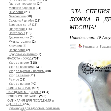
Гастроэнтерология
(24)
Женское здоровье
(24)
ЭТА СПЕЦИЯ
Онкология
(21)
Флебология
(20)
ЛОЖКА В ДЕ
Сахарный диабет
(18)
МЕСЯЦА!
Здоровье детей
(17)
Гипертония
(14)
Психология
(10)
Понедельник, 29 Авгу
Дерматалогия
(4)
Музыкотерапия
(2)
Хирургия
(2)
Рецепты_и_Рукодел
Невралогия
(2)
Здоровье животных
(1)
КРАСОТА и УХОД
(701)
Уход за лицом
(318)
Уход за волосами
(131)
Уход за руками и ногтями
(80)
Уход за телом
(71)
Разное
(58)
Уход за ногами
(40)
ПОЛЕЗНО ЗНАТЬ
(487)
НАРОДНАЯ МЕДИЦИНА
(354)
ПОЛЕЗНОЕ ПИТАНИЕ
(278)
КУЛИНАРИЯ ДЛЯ ПОХУДЕНИЯ и
ЗДОРОВЬЯ
(237)
Кулинария для здоровья (полезные