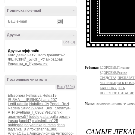
Подписка по e-mail
-
Друзья
-
Все (3)
Друзья оффлайн
Рамочка от La_Perla
Кого давно нет?
Кого добавить?
ЖЕНСКИЙ_БЛОГ_РУ
мирздрав
Рецепты_и_Рукоделие
Рубрики:
ЗДОРОВЬЕ/Питание
ЗДОРОВЬЕ/Разное
СРЕДСТВА,ПРЕПАРА
Постоянные читатели
-
МОТИВАЦИИ К ПОХ
Все (7594)
КАК ПОХУДЕТЬ
ПОЛЕЗНОЕ ПИТАНИЕ
ElEeonora
Fellissiya
Helga19
IRISHA___IRISHKA
Lama207
Метки:
здоровое питание
здор
LediLudmila
Natalica_JA
Pepel_Rozi
Radeia
SaMoZvAnKa_BesT
Stefanya-
ATN
Svetlana_I_0902
VezunchikI
ananyeva57
fedele
galla-galla
gerany
irusua
janet47
maksimilian125
naldegda
polyaninka
pumma
ritina
САМЫЕ ЛЕКА
tatyanka_8
virfox
zhanna1000
АленаСаша
Алиса-лисичка
Антропос-