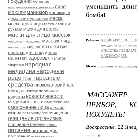
похудения
лечение
уменьшить длин
лицо
лимфодренажные упражнения
макияж
маникюр
маникюр в
бомба!
маска
домашних условиях
маска для лица
маска своими
маски для волос
руками
маски для лица
массаж
массаж лица
Рубрики:
КУЛИНАРИЯ ДЛЯ ПО
массаж для похудения
похудения (диетически
напитки
мода
мед
массаж стоп
СРЕДСТВА,ПРЕПАРА
напитки для похудения
КАК ПОХУДЕТЬ
напитки здоровья
напиток
народная
здоровья
Метки:
похудение
напиток здо
медицина
народные
рецепты
народные
средства
низкокалорийные
блюда
низкокалорийные
МАССАЖЕР 
новости
новости
рецепты
медицины
ногти
ПРИБОР, К
омоложение
омоложение лица
онлайн
ПОХУДЕТЬ!
очищение
казино
остеохондроз
очищение организма
очищение печени
Воскресенье, 22 Янва
печень
питание
питание для
похудения
поджелудочная