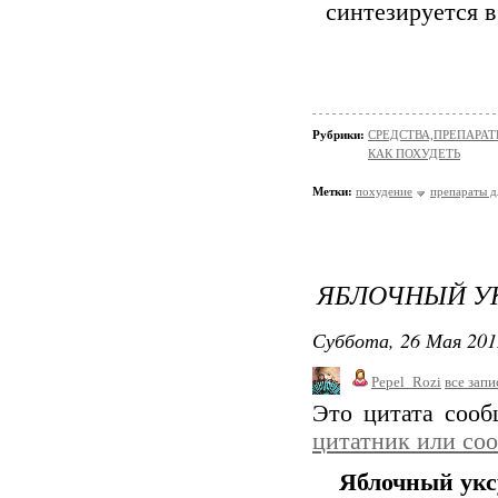
синтезируется в
Рубрики:
СРЕДСТВА,ПРЕПАРА
КАК ПОХУДЕТЬ
Метки:
похудение
препараты д
ЯБЛОЧНЫЙ У
Суббота, 26 Мая 201
Pepel_Rozi
все запи
Это цитата соо
цитатник или со
Яблочный укс