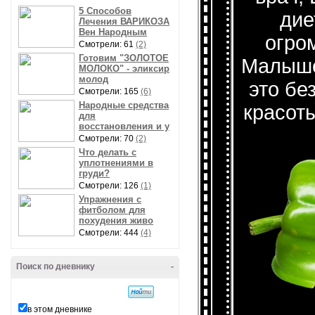
5 Способов
дие
Лечения ВАРИКОЗА
Вен Народным
огро
Смотрели: 61
(2)
Готовим "ЗОЛОТОЕ
Малышев
МОЛОКО" - эликсир
молод
это бе
Смотрели: 165
(6)
Народные средства
красот
для
восстановления и у
Смотрели: 70
(2)
Что делать с
уплотнениями в
груди?
Смотрели: 126
(1)
Упражнения с
фитболом для
похудения живо
Смотрели: 444
(4)
Поиск по дневнику
-
в этом дневнике