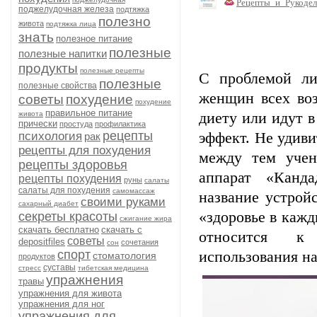
Рецепты_и_Рукодел
поджелудочная железа
подтяжка
полезно
живота
подтяжка лица
знать
полезное питание
полезные
полезные напитки
продукты
полезные рецепты
С проблемой ли
полезные
полезные свойства
женщин всех воз
советы
похудение
похудение
правильное питание
живота
диету или идут в
прически
простуда
профилактика
рецепты
психология
эффект. Не удиви
рак
рецепты для похудения
между тем учен
рецепты здоровья
аппарат «Канд
рецепты похудения
руны
салаты
салаты для похудения
самомассаж
название устройс
своими руками
сахарный диабет
«здоровье в кажд
секреты красоты
сжигание жира
скачать бесплатно
скачать с
относится к 
советы
depositfiles
сочетания
сон
спорт
использования на
стоматология
продуктов
суставы
стресс
тибетская медицина
упражнения
травы
упражнения для живота
упражнения для ног
упражнения для