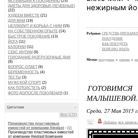
МОТИВАЦИИ К ПОХУДЕНИЮ
(25)
нежирным йог
ДИЕТЫ ДЛЯ ЗДОРОВЬЯ (ЛЕЧЕБНЫЕ)
(22)
ХУДЕЕМ ВМЕСТЕ
(21)
ДЛЯ МАМ
(19)
ЦЕЛЛЮЛИТ И БОРЬБА С НИМ
(15)
НА СОБСТВЕННОМ ОПЫТЕ
(14)
Рубрики:
СРЕДСТВА,ПРЕПАРА
БЫСТРОЕ ПОХУДЕНИЕ
(13)
ПОХУДЕНИЕ
ЙОГА
(11)
КАК ПОХУДЕТЬ
КАЛОРИИ
(11)
ПОЛЕЗНО ЗНАТЬ
СЕКС,ИНТИМ
(9)
ГОЛОДАНИЕ,РАЗГРУЗОЧНЫЕ ДНИ
Метки:
похудение
специи
п
(9)
ВОПРОС-ОТВЕТ
(9)
БЕРЕМЕННОСТЬ
(4)
ТЕСТЫ
(3)
МУЖСКОЙ СПОРТ
(2)
ГОТОВИМС
КАК ПОТОЛСТЕТЬ
(2)
ФОТО ДО/ПОСЛЕ ПОХУДЕНИЯ
(1)
МАЛЫШЕВОЙ..
Цитатник
-
Среда, 27 Мая 2015 г
Все (172)
-Juliana-
все записи
Производство пластиковых
емкостей от компании Aleplast
-
(0)
Производство пластиковых емкостей
от компании Aleplast Компания