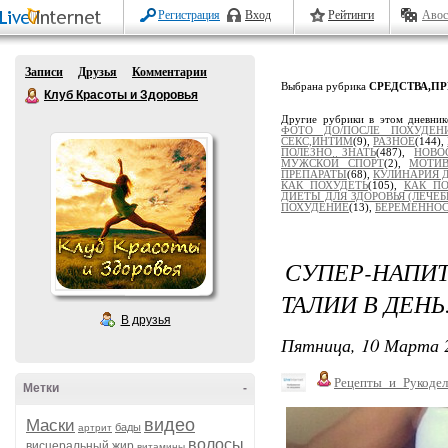
Регистрация
Вход
Рейтинги
Авос
Записи
Друзья
Комментарии
Выбрана рубрика
СРЕДСТВА,П
Клуб Красоты и Здоровья
Другие рубрики в этом дневни
ФОТО ДО/ПОСЛЕ ПОХУДЕН
СЕКС,ИНТИМ
(9),
РАЗНОЕ
(144),
ПОЛЕЗНО ЗНАТЬ
(487),
НОВО
МУЖСКОЙ СПОРТ
(2),
МОТИ
ПРЕПАРАТЫ
(68),
КУЛИНАРИЯ Д
КАК ПОХУДЕТЬ
(105),
КАК ПО
ДИЕТЫ ДЛЯ ЗДОРОВЬЯ (ЛЕЧЕ
ПОХУДЕНИЕ
(13),
БЕРЕМЕННОС
СУПЕР-НАПИ
ТАЛИИ В ДЕНЬ
В друзья
Пятница, 10 Марта 2
Рецепты_и_Рукодел
Метки
-
видео
Маски
бады
артрит
волосы
висцеральный жир
витамины