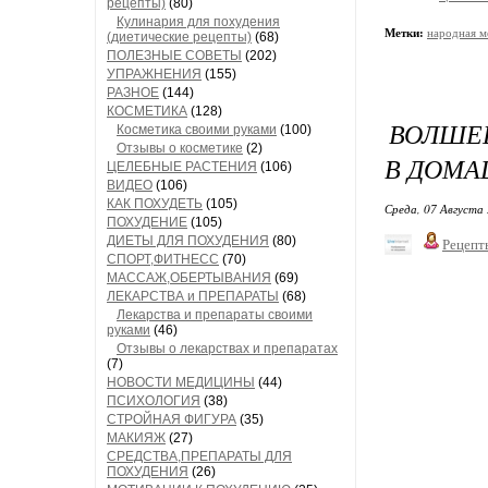
рецепты)
(80)
Кулинария для похудения
Метки:
народная м
(диетические рецепты)
(68)
ПОЛЕЗНЫЕ СОВЕТЫ
(202)
УПРАЖНЕНИЯ
(155)
РАЗНОЕ
(144)
КОСМЕТИКА
(128)
ВОЛШЕБ
Косметика своими руками
(100)
Отзывы о косметике
(2)
В ДОМА
ЦЕЛЕБНЫЕ РАСТЕНИЯ
(106)
ВИДЕО
(106)
КАК ПОХУДЕТЬ
(105)
Среда, 07 Августа 
ПОХУДЕНИЕ
(105)
ДИЕТЫ ДЛЯ ПОХУДЕНИЯ
(80)
Рецепт
СПОРТ,ФИТНЕСС
(70)
МАССАЖ,ОБЕРТЫВАНИЯ
(69)
ЛЕКАРСТВА и ПРЕПАРАТЫ
(68)
Лекарства и препараты своими
руками
(46)
Отзывы о лекарствах и препаратах
(7)
НОВОСТИ МЕДИЦИНЫ
(44)
ПСИХОЛОГИЯ
(38)
СТРОЙНАЯ ФИГУРА
(35)
МАКИЯЖ
(27)
СРЕДСТВА,ПРЕПАРАТЫ ДЛЯ
ПОХУДЕНИЯ
(26)