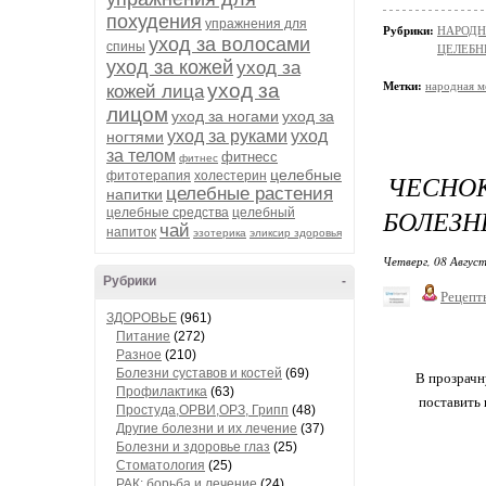
похудения
упражнения для
Рубрики:
НАРОД
уход за волосами
спины
ЦЕЛЕБН
уход за кожей
уход за
уход за
Метки:
народная 
кожей лица
лицом
уход за ногами
уход за
уход за руками
уход
ногтями
за телом
фитнесс
фитнес
целебные
фитотерапия
холестерин
ЧЕСНОК
целебные растения
напитки
БОЛЕЗН
целебные средства
целебный
чай
напиток
эзотерика
эликсир здоровья
Четверг, 08 Август
Рубрики
-
Рецепт
ЗДОРОВЬЕ
(961)
Питание
(272)
Разное
(210)
Болезни суставов и костей
(69)
В прозрачн
Профилактика
(63)
поставить 
Простуда,ОРВИ,ОРЗ, Грипп
(48)
Другие болезни и их лечение
(37)
Болезни и здоровье глаз
(25)
Стоматология
(25)
РАК: борьба и лечение
(24)