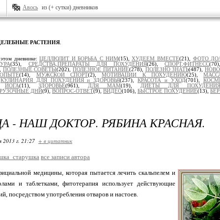
Авось
из (+ сутки) дневников
ЦЕЛЕБНЫЕ РАСТЕНИЯ
.
 этом дневнике:
ЦЕЛЛЮЛИТ И БОРЬБА С НИМ
(15),
ХУДЕЕМ ВМЕСТЕ
(21),
ФОТО ДО
УРА
(35),
СРЕДСТВА,ПРЕПАРАТЫ ДЛЯ ПОХУДЕНИЯ
(26),
СПОРТ,ФИТНЕСС
(70
),
ПОЛЕЗНЫЕ СОВЕТЫ
(202),
ПОЛЕЗНОЕ ПИТАНИЕ
(278),
ПОЛЕЗНО ЗНАТЬ
(487),
НОВ
ОПЫТЕ
(14),
МУЖСКОЙ СПОРТ
(2),
МОТИВАЦИИ К ПОХУДЕНИЮ
(25),
МАСС
,
КУЛИНАРИЯ ДЛЯ ПОХУДЕНИЯ и ЗДОРОВЬЯ
(237),
КРАСОТА и УХОД
(701),
КОСМ
),
ЙОГА
(11),
ЗДОРОВЬЕ
(961),
ДЛЯ МАМ
(19),
ДИЕТЫ ДЛЯ ПОХУДЕНИ
ГРУЗОЧНЫЕ ДНИ
(9),
ВОПРОС-ОТВЕТ
(9),
ВИДЕО
(106),
БЫСТРОЕ ПОХУДЕНИЕ
(13),
БЕ
А - НАШ ДОКТОР. РЯБИНА КРАСНАЯ.
я 2013 г. 21:27
+ в цитатник
шка_старушка
все записи автора
фициальной медицины, которая пытается лечить скальпелем и
олами и таблетками, фитотерапия использует действующие
ий, посредством употребления отваров и настоев.