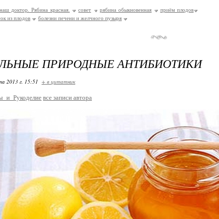
наш доктор. Рябина красная.
совет
рябина обыкновенная
приём плодов
сок из плодов
болезни печени и желчного пузыря
АЛЬНЫЕ ПРИРОДНЫЕ АНТИБИОТИКИ
та 2013 г. 15:51
+ в цитатник
ы_и_Рукоделие
все записи автора