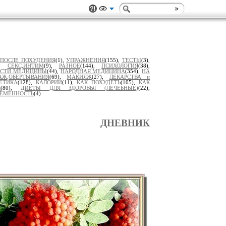
/ПОСЛЕ ПОХУДЕНИЯ
(1),
УПРАЖНЕНИЯ
(155),
ТЕСТЫ
(3),
),
СЕКС,ИНТИМ
(9),
РАЗНОЕ
(144),
ПСИХОЛОГИЯ
(38),
ОСТИ МЕДИЦИНЫ
(44),
НАРОДНАЯ МЕДИЦИНА
(354),
НА
АЖ,ОБЕРТЫВАНИЯ
(69),
МАКИЯЖ
(27),
ЛЕКАРСТВА и
ЕТИКА
(128),
КАЛОРИИ
(11),
КАК ПОХУДЕТЬ
(105),
КАК
Я
(80),
ДИЕТЫ ДЛЯ ЗДОРОВЬЯ (ЛЕЧЕБНЫЕ)
(22),
РЕМЕННОСТЬ
(4)
ДНЕВНИК