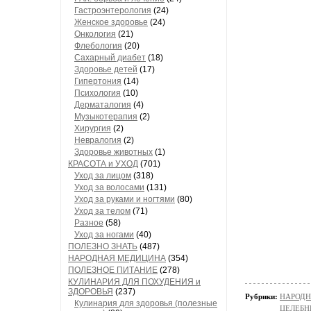
Гастроэнтерология
(24)
Женское здоровье
(24)
Онкология
(21)
Флебология
(20)
Сахарный диабет
(18)
Здоровье детей
(17)
Гипертония
(14)
Психология
(10)
Дерматалогия
(4)
Музыкотерапия
(2)
Хирургия
(2)
Невралогия
(2)
Здоровье животных
(1)
КРАСОТА и УХОД
(701)
Уход за лицом
(318)
Уход за волосами
(131)
Уход за руками и ногтями
(80)
Уход за телом
(71)
Разное
(58)
Уход за ногами
(40)
ПОЛЕЗНО ЗНАТЬ
(487)
НАРОДНАЯ МЕДИЦИНА
(354)
ПОЛЕЗНОЕ ПИТАНИЕ
(278)
КУЛИНАРИЯ ДЛЯ ПОХУДЕНИЯ и
ЗДОРОВЬЯ
(237)
Рубрики:
НАРОД
Кулинария для здоровья (полезные
ЦЕЛЕБН