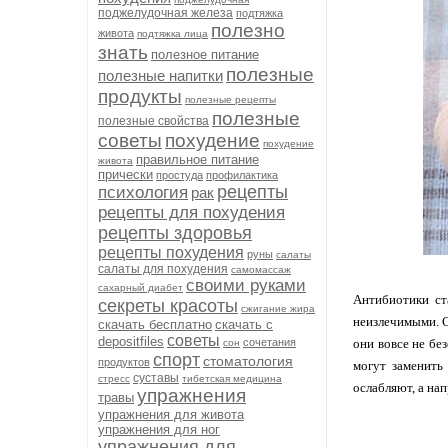
поджелудочная железа
подтяжка
полезно
живота
подтяжка лица
знать
полезное питание
полезные
полезные напитки
продукты
полезные рецепты
полезные
полезные свойства
советы
похудение
похудение
правильное питание
живота
прически
простуда
профилактика
рецепты
психология
рак
рецепты для похудения
рецепты здоровья
рецепты похудения
руны
салаты
салаты для похудения
самомассаж
своими руками
сахарный диабет
Антибиотики ст
секреты красоты
сжигание жира
неизлечимыми. С
скачать бесплатно
скачать с
советы
depositfiles
сочетания
они вовсе не бе
сон
спорт
стоматология
продуктов
могут заменить
суставы
стресс
тибетская медицина
ослабляют, а на
упражнения
травы
упражнения для живота
упражнения для ног
упражнения для