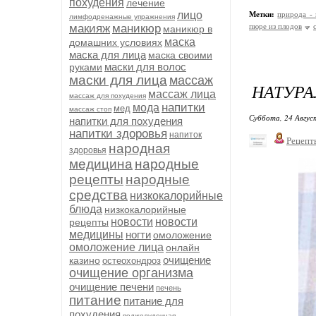
похудения
лечение
лицо
Метки:
природа - 
лимфодренажные упражнения
макияж
маникюр
пюре из плодов
маникюр в
маска
домашних условиях
маска для лица
маска своими
маски для волос
руками
маски для лица
массаж
НАТУР
массаж лица
массаж для похудения
напитки
мода
мед
массаж стоп
Суббота, 24 Авгус
напитки для похудения
напитки здоровья
напиток
Рецепт
народная
здоровья
медицина
народные
рецепты
народные
средства
низкокалорийные
блюда
низкокалорийные
новости
новости
рецепты
медицины
ногти
омоложение
омоложение лица
онлайн
очищение
казино
остеохондроз
очищение организма
очищение печени
печень
питание
питание для
похудения
поджелудочная