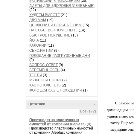
МОТИВАЦИИ К ПОХУДЕНИЮ
(25)
ДИЕТЫ ДЛЯ ЗДОРОВЬЯ (ЛЕЧЕБНЫЕ)
(22)
ХУДЕЕМ ВМЕСТЕ
(21)
ДЛЯ МАМ
(19)
ЦЕЛЛЮЛИТ И БОРЬБА С НИМ
(15)
НА СОБСТВЕННОМ ОПЫТЕ
(14)
БЫСТРОЕ ПОХУДЕНИЕ
(13)
ЙОГА
(11)
КАЛОРИИ
(11)
СЕКС,ИНТИМ
(9)
ГОЛОДАНИЕ,РАЗГРУЗОЧНЫЕ ДНИ
(9)
ВОПРОС-ОТВЕТ
(9)
БЕРЕМЕННОСТЬ
(4)
ТЕСТЫ
(3)
МУЖСКОЙ СПОРТ
(2)
КАК ПОТОЛСТЕТЬ
(2)
ФОТО ДО/ПОСЛЕ ПОХУДЕНИЯ
(1)
С самого м
Цитатник
-
домочадцам, и 
Все (172)
удивительно це
Производство пластиковых
ватку. Еще мо
емкостей от компании Aleplast
-
(0)
Производство пластиковых емкостей
медицине она 
от компании Aleplast Компания