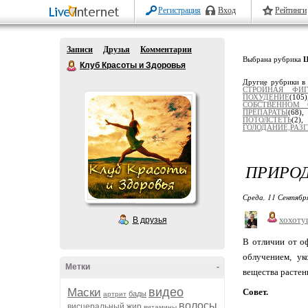
Регистрация
Вход
Рейтинги
Записи
Друзья
Комментарии
Выбрана рубрика
Клуб Красоты и Здоровья
Другие рубрики в
СТРОЙНАЯ ФИГ
ПОХУДЕНИЕ
(105
СОБСТВЕННОМ 
ПРЕПАРАТЫ
(68)
ПОТОЛСТЕТЬ
(2
ГОЛОДАНИЕ,РАЗ
ПРИРОД
Среда, 11 Сентябр
хохоту
В друзья
В отличии от о
облучением, ук
Метки
-
вещества растен
видео
Маски
Совет.
бады
артрит
волосы
висцеральный жир
витамины