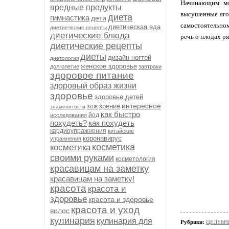
Начинающим мо
вредные продукты
высушенные ягод
диета
гимнастика
дети
самостоятельном
диетическая еда
диетиеческие рецепты
диетические блюда
речь о плодах р
диетические рецепты
диеты
дизайн ногтей
диетология
женское здоровье
долголетие
завтраки
здоровое питание
здоровый образ жизни
здоровье
здоровье детей
интересное
зрение
зож
знаменитости
как быстро
йод
исследования
похудеть?
как похудеть
кардиоупражнения
китайские
коронавирус
упражнения
косметика
косметика
своими руками
косметология
красавицам на заметку
красавицам на заметку!
красота
красота и
здоровье
красота и здоровье
красота и уход
волос
кулинария
кулинария для
Рубрики:
ЦЕЛЕБН