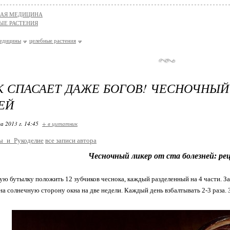
НАЯ МЕДИЦИНА
ЫЕ РАСТЕНИЯ
медицины
целебные растения
 СПАСАЕТ ДАЖЕ БОГОВ! ЧЕСНОЧНЫЙ 
ЕЙ
а 2013 г. 14:45
+ в цитатник
ы_и_Рукоделие
все записи автора
Чесночный ликер от ста болезней: ре
ую бутылку положить 12 зубчиков чеснока, каждый разделенный на 4 части. За
на солнечную сторону окна на две недели. Каждый день взбалтывать 2-3 раза. 