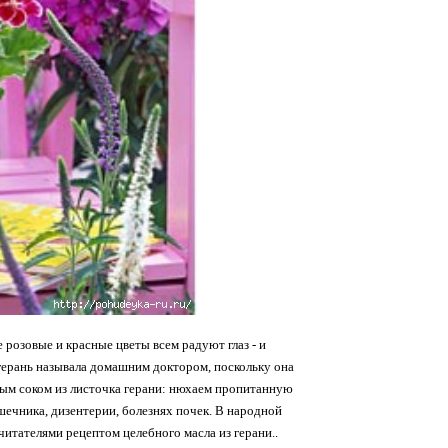
е розовые и красные цветы всем радуют глаз - и
герань называла домашним доктором, поскольку она
тым соком из листочка герани: нюхаем пропитанную
шечника, дизентерии, болезнях почек. В народной
читателями рецептом целебного масла из герани..