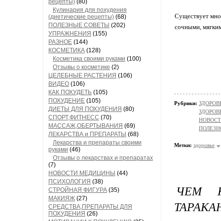
рецепты)
(80)
Кулинария для похудения
Существует множ
(диетические рецепты)
(68)
ПОЛЕЗНЫЕ СОВЕТЫ
(202)
сочными, мягким
УПРАЖНЕНИЯ
(155)
РАЗНОЕ
(144)
КОСМЕТИКА
(128)
Косметика своими руками
(100)
Отзывы о косметике
(2)
ЦЕЛЕБНЫЕ РАСТЕНИЯ
(106)
ВИДЕО
(106)
КАК ПОХУДЕТЬ
(105)
ПОХУДЕНИЕ
(105)
Рубрики:
ЗДОРОВЬ
ДИЕТЫ ДЛЯ ПОХУДЕНИЯ
(80)
ЗДОРОВЬ
СПОРТ,ФИТНЕСС
(70)
НОВОС
МАССАЖ,ОБЕРТЫВАНИЯ
(69)
ПОЛЕЗН
ЛЕКАРСТВА и ПРЕПАРАТЫ
(68)
Лекарства и препараты своими
Метки:
здоровье
руками
(46)
Отзывы о лекарствах и препаратах
(7)
НОВОСТИ МЕДИЦИНЫ
(44)
ПСИХОЛОГИЯ
(38)
ЧЕМ 
СТРОЙНАЯ ФИГУРА
(35)
МАКИЯЖ
(27)
ТАРАКА
СРЕДСТВА,ПРЕПАРАТЫ ДЛЯ
ПОХУДЕНИЯ
(26)