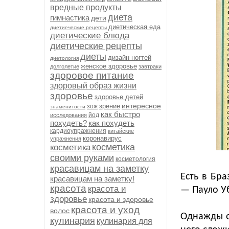
вредные продукты
диета
гимнастика
дети
диетическая еда
диетиеческие рецепты
диетические блюда
диетические рецепты
диеты
дизайн ногтей
диетология
женское здоровье
долголетие
завтраки
здоровое питание
здоровый образ жизни
здоровье
здоровье детей
интересное
зрение
зож
знаменитости
как быстро
йод
исследования
похудеть?
как похудеть
кардиоупражнения
китайские
коронавирус
упражнения
косметика
косметика
своими руками
косметология
красавицам на заметку
Есть в Бр
красавицам на заметку!
красота
красота и
— Пауло У
здоровье
красота и здоровье
красота и уход
волос
Однажды о
кулинария
кулинария для