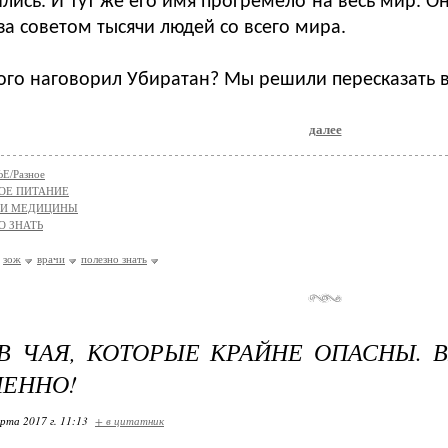
лись. И тут же его имя прогремело на весь мир. Он
за советом тысячи людей со всего мира.
ого наговорил Убиратан? Мы решили пересказать в
далее
Е/Разное
ОЕ ПИТАНИЕ
ТИ МЕДИЦИНЫ
О ЗНАТЬ
зож
врачи
полезно знать
В ЧАЯ, КОТОРЫЕ КРАЙНЕ ОПАСНЫ. 
ЕННО!
арта 2017 г. 11:13
+ в цитатник