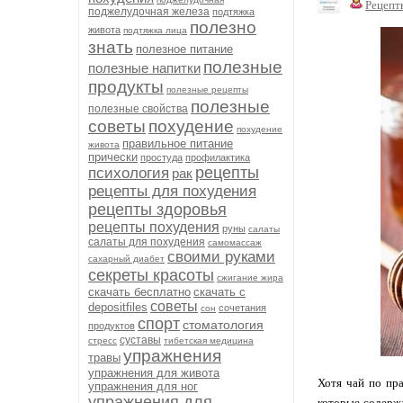
Рецепт
поджелудочная железа
подтяжка
полезно
живота
подтяжка лица
знать
полезное питание
полезные
полезные напитки
продукты
полезные рецепты
полезные
полезные свойства
советы
похудение
похудение
правильное питание
живота
прически
простуда
профилактика
рецепты
психология
рак
рецепты для похудения
рецепты здоровья
рецепты похудения
руны
салаты
салаты для похудения
самомассаж
своими руками
сахарный диабет
секреты красоты
сжигание жира
скачать бесплатно
скачать с
советы
depositfiles
сочетания
сон
спорт
стоматология
продуктов
суставы
стресс
тибетская медицина
упражнения
травы
упражнения для живота
Хотя чай по пра
упражнения для ног
упражнения для
которые содержа