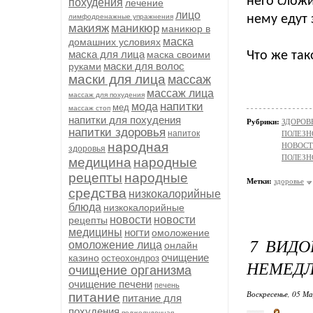
него сложи
похудения
лечение
лицо
лимфодренажные упражнения
нему едут 
макияж
маникюр
маникюр в
маска
домашних условиях
маска для лица
маска своими
Что же так
маски для волос
руками
маски для лица
массаж
массаж лица
массаж для похудения
напитки
мода
мед
массаж стоп
напитки для похудения
Рубрики:
ЗДОРОВЬ
напитки здоровья
напиток
ПОЛЕЗН
народная
НОВОС
здоровья
ПОЛЕЗН
медицина
народные
рецепты
народные
Метки:
здоровье
средства
низкокалорийные
блюда
низкокалорийные
новости
новости
рецепты
медицины
ногти
омоложение
7 ВИДО
омоложение лица
онлайн
очищение
казино
остеохондроз
НЕМЕДЛ
очищение организма
очищение печени
печень
Воскресенье, 05 М
питание
питание для
похудения
поджелудочная