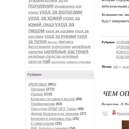
похудения
небезопасными д
упражнения для
уход за волосами
спины
Большинство лис
уход за кожей
уход за
будут завариват
уход за
кожей лица
лицом
уход за ногами
уход за
уход за руками
уход
ногтями
за телом
фитнесс
фитнес
Рубрики:
ЗДОРОВЬ
целебные
фитотерапия
холестерин
ЗДОРОВЬ
целебные растения
напитки
НОВОС
целебные средства
целебный
ПОЛЕЗН
чай
напиток
эзотерика
эликсир здоровья
Метки:
чай
поле
Рубрики
-
ЗДОРОВЬЕ
(961)
Питание
(272)
ЧЕМ ОП
Разное
(210)
Болезни суставов и костей
(69)
Воскресенье, 26 Фе
Профилактика
(63)
Простуда,ОРВИ,ОРЗ, Грипп
(48)
Рецепт
Другие болезни и их лечение
(37)
Болезни и здоровье глаз
(25)
Стоматология
(25)
РАК: борьба и лечение
(24)