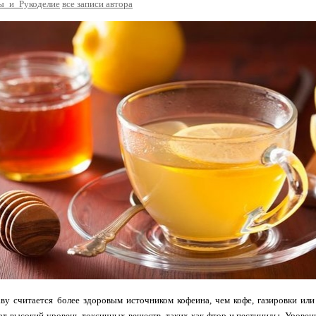
ы_и_Рукоделие
все записи автора
ву считается более здоровым источником кофеина, чем кофе, газировки или 
т высокий уровень токсичных веществ, таких как фтор и пестициды. Уровень