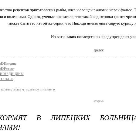
ество рецептов приготовления рыбы, мяса и овощей в алюминиевой фольге. 
и и полезными. Однако, ученые посчитали, что такой вид готовки грозит чрез
может быть это из той же серии, что Никогда нельзя мыть сырую курицу и
Но вот о каких последствиях предупреждают учен
далее
Е/Питание
Е/Разное
ТИ МЕДИЦИНЫ
О ЗНАТЬ
полезно знать
полезное питание
КОРМЯТ В ЛИПЕЦКИХ БОЛЬНИЦ
НАМИ!