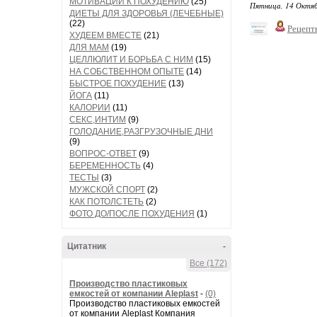
МОТИВАЦИИ К ПОХУДЕНИЮ
(25)
Пятница, 14 Октяб
ДИЕТЫ ДЛЯ ЗДОРОВЬЯ (ЛЕЧЕБНЫЕ)
(22)
Рецепт
ХУДЕЕМ ВМЕСТЕ
(21)
ДЛЯ МАМ
(19)
ЦЕЛЛЮЛИТ И БОРЬБА С НИМ
(15)
НА СОБСТВЕННОМ ОПЫТЕ
(14)
БЫСТРОЕ ПОХУДЕНИЕ
(13)
ЙОГА
(11)
КАЛОРИИ
(11)
СЕКС,ИНТИМ
(9)
ГОЛОДАНИЕ,РАЗГРУЗОЧНЫЕ ДНИ
(9)
ВОПРОС-ОТВЕТ
(9)
БЕРЕМЕННОСТЬ
(4)
ТЕСТЫ
(3)
МУЖСКОЙ СПОРТ
(2)
КАК ПОТОЛСТЕТЬ
(2)
ФОТО ДО/ПОСЛЕ ПОХУДЕНИЯ
(1)
Цитатник
-
Все (172)
Производство пластиковых
емкостей от компании Aleplast
-
(0)
Производство пластиковых емкостей
от компании Aleplast Компания