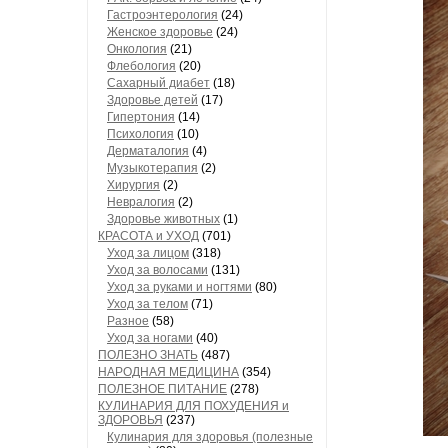
Гастроэнтерология
(24)
Женское здоровье
(24)
Онкология
(21)
Флебология
(20)
Сахарный диабет
(18)
Здоровье детей
(17)
Гипертония
(14)
Психология
(10)
Дерматалогия
(4)
Музыкотерапия
(2)
Хирургия
(2)
Невралогия
(2)
Здоровье животных
(1)
КРАСОТА и УХОД
(701)
Уход за лицом
(318)
Уход за волосами
(131)
Уход за руками и ногтями
(80)
Уход за телом
(71)
Разное
(58)
Уход за ногами
(40)
ПОЛЕЗНО ЗНАТЬ
(487)
НАРОДНАЯ МЕДИЦИНА
(354)
ПОЛЕЗНОЕ ПИТАНИЕ
(278)
КУЛИНАРИЯ ДЛЯ ПОХУДЕНИЯ и
ЗДОРОВЬЯ
(237)
Кулинария для здоровья (полезные