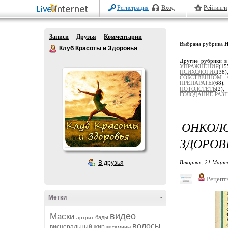
Регистрация
Вход
Рейтинги
Записи
Друзья
Комментарии
Выбрана рубрика
Клуб Красоты и Здоровья
Другие рубрики в
УПРАЖНЕНИЯ
(15
ПСИХОЛОГИЯ
(38
СОБСТВЕННОМ 
ПРЕПАРАТЫ
(68)
ПОТОЛСТЕТЬ
(2
ГОЛОДАНИЕ,РАЗ
ОНКОЛО
ЗДОРОВ
Вторник, 21 Марта
В друзья
Рецепт
Метки
-
видео
Маски
бады
артрит
волосы
висцеральный жир
витамины