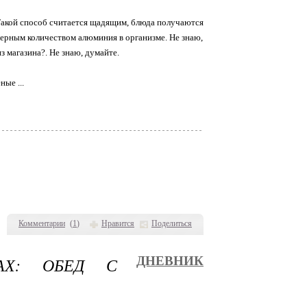
Такой способ считается щадящим, блюда получаются
мерным количеством алюминия в организме. Не знаю,
з магазина?. Не знаю, думайте.
ые ...
Комментарии
(
1
)
Нравится
Поделиться
АХ: ОБЕД С
ДНЕВНИК