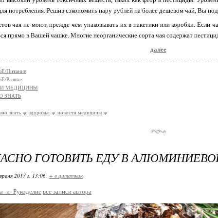
ля потребления. Решив сэкономить пару рублей на более дешевом чай, Вы подв
тов чая не моют, прежде чем упаковывать их в пакетики или коробки. Если 
ься прямо в Вашей чашке. Многие неорганические сорта чая содержат пестици
далее
Е/Питание
Е/Разное
ТИ МЕДИЦИНЫ
О ЗНАТЬ
зно знать
здоровье
новости медицины
АСНО ГОТОВИТЬ ЕДУ В АЛЮМИНИЕВО
враля 2017 г. 13:06
+ в цитатник
ы_и_Рукоделие
все записи автора