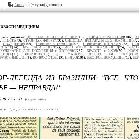
Авось
из (+ сутки) дневников
НОВОСТИ МЕДИЦИНЫ
.
 этом дневнике:
ЦЕЛЛЮЛИТ И БОРЬБА С НИМ
(15),
ЦЕЛЕБНЫЕ РАСТЕНИЯ
(106),
Х
5),
ТЕСТЫ
(3),
СТРОЙНАЯ ФИГУРА
(35),
СРЕДСТВА,ПРЕПАРАТЫ ДЛЯ ПОХУДЕНИЯ
(2
),
ПОХУДЕНИЕ
(105),
ПОЛЕЗНЫЕ СОВЕТЫ
(202),
ПОЛЕЗНОЕ ПИТАНИЕ
(278),
ПОЛ
ОПЫТЕ
(14),
МУЖСКОЙ СПОРТ
(2),
МОТИВАЦИИ К ПОХУДЕНИЮ
(25),
МАСС
,
КУЛИНАРИЯ ДЛЯ ПОХУДЕНИЯ и ЗДОРОВЬЯ
(237),
КРАСОТА и УХОД
(701),
КОСМ
),
ЙОГА
(11),
ЗДОРОВЬЕ
(961),
ДЛЯ МАМ
(19),
ДИЕТЫ ДЛЯ ПОХУДЕНИ
ГРУЗОЧНЫЕ ДНИ
(9),
ВОПРОС-ОТВЕТ
(9),
ВИДЕО
(106),
БЫСТРОЕ ПОХУДЕНИЕ
(13),
БЕ
Г-ЛЕГЕНДА ИЗ БРАЗИЛИИ: "ВСЕ, ЧТ
ЬЕ — НЕПРАВДА!"
 2017 г. 17:45
+ в цитатник
ы_и_Рукоделие
все записи автора