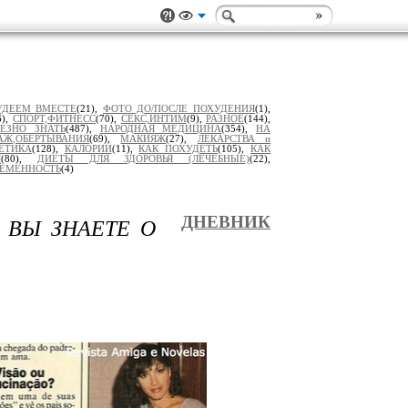
УДЕЕМ ВМЕСТЕ
(21),
ФОТО ДО/ПОСЛЕ ПОХУДЕНИЯ
(1),
6),
СПОРТ,ФИТНЕСС
(70),
СЕКС,ИНТИМ
(9),
РАЗНОЕ
(144),
ЕЗНО ЗНАТЬ
(487),
НАРОДНАЯ МЕДИЦИНА
(354),
НА
АЖ,ОБЕРТЫВАНИЯ
(69),
МАКИЯЖ
(27),
ЛЕКАРСТВА и
ЕТИКА
(128),
КАЛОРИИ
(11),
КАК ПОХУДЕТЬ
(105),
КАК
Я
(80),
ДИЕТЫ ДЛЯ ЗДОРОВЬЯ (ЛЕЧЕБНЫЕ)
(22),
РЕМЕННОСТЬ
(4)
О ВЫ ЗНАЕТЕ О
ДНЕВНИК