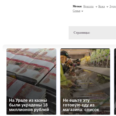
Метки:
Красота
Кожа
Здор
Семья
Страницы:
На Урале из казны
Не ешьте эту
были украдены 18
готовую еду из
миллионов рублей
магазина: список