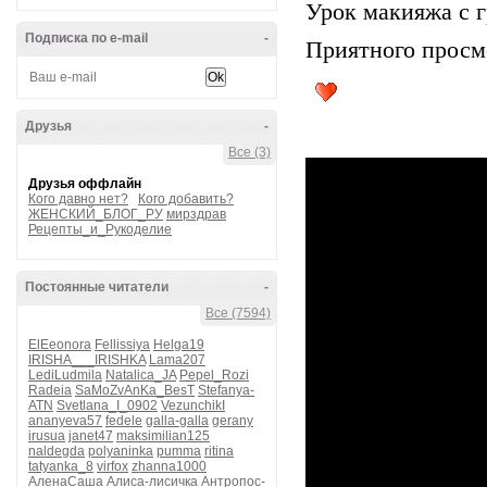
Урок макияжа с г
Подписка по e-mail
-
Приятного просм
Друзья
-
Все (3)
Друзья оффлайн
Кого давно нет?
Кого добавить?
ЖЕНСКИЙ_БЛОГ_РУ
мирздрав
Рецепты_и_Рукоделие
Постоянные читатели
-
Все (7594)
ElEeonora
Fellissiya
Helga19
IRISHA___IRISHKA
Lama207
LediLudmila
Natalica_JA
Pepel_Rozi
Radeia
SaMoZvAnKa_BesT
Stefanya-
ATN
Svetlana_I_0902
VezunchikI
ananyeva57
fedele
galla-galla
gerany
irusua
janet47
maksimilian125
naldegda
polyaninka
pumma
ritina
tatyanka_8
virfox
zhanna1000
АленаСаша
Алиса-лисичка
Антропос-