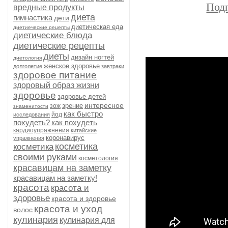
Подп
вредные продукты
диета
гимнастика
дети
диетическая еда
диетиеческие рецепты
диетические блюда
диетические рецепты
диеты
дизайн ногтей
диетология
женское здоровье
долголетие
завтраки
здоровое питание
здоровый образ жизни
здоровье
здоровье детей
интересное
зрение
зож
знаменитости
как быстро
йод
исследования
похудеть?
как похудеть
кардиоупражнения
китайские
коронавирус
упражнения
косметика
косметика
своими руками
косметология
красавицам на заметку
красавицам на заметку!
красота
красота и
здоровье
красота и здоровье
красота и уход
волос
кулинария
кулинария для