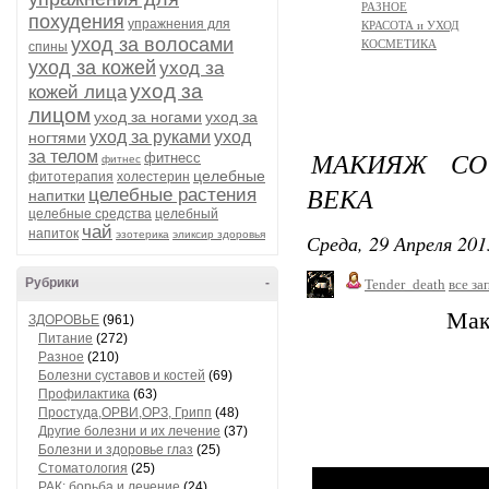
РАЗНОЕ
похудения
упражнения для
КРАСОТА и УХОД
уход за волосами
КОСМЕТИКА
спины
уход за кожей
уход за
уход за
кожей лица
лицом
уход за ногами
уход за
уход за руками
уход
ногтями
МАКИЯЖ СО
за телом
фитнесс
фитнес
целебные
фитотерапия
холестерин
ВЕКА
целебные растения
напитки
целебные средства
целебный
чай
напиток
эзотерика
эликсир здоровья
Среда, 29 Апреля 201
Рубрики
-
Tender_death
все за
Мак
ЗДОРОВЬЕ
(961)
Питание
(272)
Разное
(210)
Болезни суставов и костей
(69)
Профилактика
(63)
Простуда,ОРВИ,ОРЗ, Грипп
(48)
Другие болезни и их лечение
(37)
Болезни и здоровье глаз
(25)
Стоматология
(25)
РАК: борьба и лечение
(24)