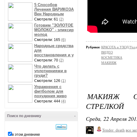
5 Способов
Лечения ВАРИКОЗА
Вен Народным
Смотрели: 61
(2)
Готовим "ЗОЛОТОЕ
МОЛОКО" - эликсир
молод
Смотрели: 165
(6)
Народные средства
Рубрики:
КРАСОТА и УХОД/Уход 
для
ВИДЕО
восстановления и у
КОСМЕТИКА
Смотрели: 70
(2)
МАКИЯЖ
Что делать с
уплотнениями в
груди?
Смотрели: 126
(1)
Упражнения с
фитболом для
МАКИЯЖ С
похудения живо
Смотрели: 444
(4)
СТРЕЛКОЙ
Поиск по дневнику
-
Среда, 22 Апреля 201
Tender_death
все за
в этом дневнике