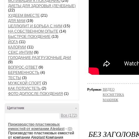
МОТИВАЦИИ К ПОХУДЕНИЮ
(25)
ДИЕТЫ ДЛЯ ЗДОРОВЬЯ (ЛЕЧЕБНЫЕ)
(22)
ХУДЕЕМ ВМЕСТЕ
(21)
ДЛЯ МАМ
(19)
ЦЕЛЛЮЛИТ И БОРЬБА С НИМ
(15)
НА СОБСТВЕННОМ ОПЫТЕ
(14)
БЫСТРОЕ ПОХУДЕНИЕ
(13)
ЙОГА
(11)
КАЛОРИИ
(11)
СЕКС,ИНТИМ
(9)
ГОЛОДАНИЕ,РАЗГРУЗОЧНЫЕ ДНИ
(9)
ВОПРОС-ОТВЕТ
(9)
БЕРЕМЕННОСТЬ
(4)
ТЕСТЫ
(3)
МУЖСКОЙ СПОРТ
(2)
КАК ПОТОЛСТЕТЬ
(2)
Рубрики:
ВИДЕО
ФОТО ДО/ПОСЛЕ ПОХУДЕНИЯ
(1)
КОСМЕТИКА
МАКИЯЖ
Цитатник
-
Все (172)
Производство пластиковых
емкостей от компании Aleplast
-
(0)
БЕЗ ЗАГОЛОВ
Производство пластиковых емкостей
от компании Aleplast Компания