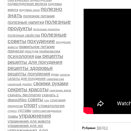
поджелудочная железа
подтяжка
полезно
живота
подтяжка лица
знать
полезное питание
полезные
полезные напитки
продукты
полезные рецепты
полезные
полезные свойства
советы
похудение
похудение
правильное питание
живота
прически
простуда
профилактика
рецепты
психология
рак
рецепты для похудения
рецепты здоровья
рецепты похудения
руны
салаты
салаты для похудения
самомассаж
своими руками
сахарный диабет
секреты красоты
сжигание жира
скачать бесплатно
скачать с
советы
depositfiles
сочетания
сон
спорт
стоматология
продуктов
суставы
стресс
тибетская медицина
упражнения
травы
упражнения для живота
упражнения для ног
Рубрики:
ВИДЕО
упражнения для