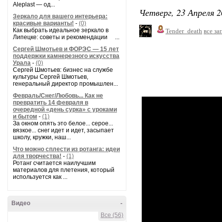
Aleplast — од...
Четверг, 23 Апреля 2
Зеркало для вашего интерьера:
красивые варианты!
-
(0)
Как выбрать идеальное зеркало в
Tender_death
все за
Липецке: советы и рекомендации ...
Сергей Шмотьев и ФОРЭС — 15 лет
поддержки камнерезного искусства
Урала
-
(0)
Сергей Шмотьев: бизнес на службе
культуры Сергей Шмотьев,
генеральный директор промышлен...
Февраль/Снег/Любовь... Как не
превратить 14 февраля в
очередной «день сурка» с уроками
и бытом
-
(1)
За окном опять это белое... серое...
вязкое... снег идет и идет, засыпает
школу, кружки, наш...
Что можно сплести из ротанга: идеи
для творчества!
-
(1)
Ротанг считается наилучшим
материалов для плетения, который
используется как ...
Видео
-
Все (56)