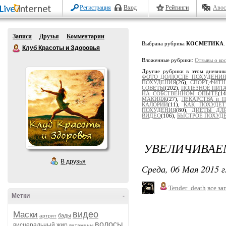
Регистрация
Вход
Рейтинги
Авос
Записи
Друзья
Комментарии
Выбрана рубрика
КОСМЕТИКА
.
Клуб Красоты и Здоровья
Вложенные рубрики:
Отзывы о ко
Другие рубрики в этом дневни
ФОТО ДО/ПОСЛЕ ПОХУДЕНИЯ
ПОХУДЕНИЯ
(26),
СПОРТ,ФИТН
СОВЕТЫ
(202),
ПОЛЕЗНОЕ ПИТ
НА СОБСТВЕННОМ ОПЫТЕ
(1
МАКИЯЖ
(27),
ЛЕКАРСТВА и 
КАЛОРИИ
(11),
КАК ПОХУДЕТ
ПОХУДЕНИЯ
(80),
ДИЕТЫ ДЛЯ
ВИДЕО
(106),
БЫСТРОЕ ПОХУД
УВЕЛИЧИВАЕ
В друзья
Среда, 06 Мая 2015 г
Tender_death
все за
Метки
-
видео
Маски
бады
артрит
волосы
висцеральный жир
витамины