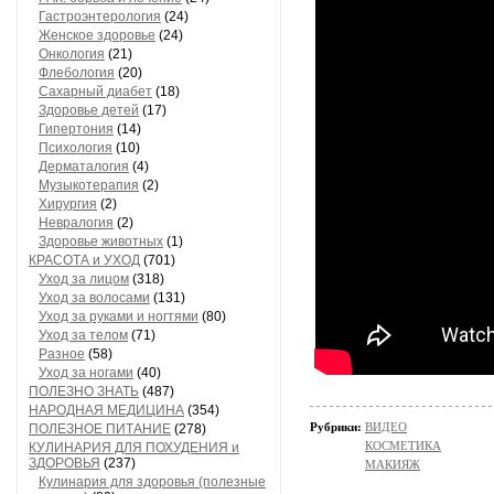
Гастроэнтерология
(24)
Женское здоровье
(24)
Онкология
(21)
Флебология
(20)
Сахарный диабет
(18)
Здоровье детей
(17)
Гипертония
(14)
Психология
(10)
Дерматалогия
(4)
Музыкотерапия
(2)
Хирургия
(2)
Невралогия
(2)
Здоровье животных
(1)
КРАСОТА и УХОД
(701)
Уход за лицом
(318)
Уход за волосами
(131)
Уход за руками и ногтями
(80)
Уход за телом
(71)
Разное
(58)
Уход за ногами
(40)
ПОЛЕЗНО ЗНАТЬ
(487)
НАРОДНАЯ МЕДИЦИНА
(354)
Рубрики:
ВИДЕО
ПОЛЕЗНОЕ ПИТАНИЕ
(278)
КОСМЕТИКА
КУЛИНАРИЯ ДЛЯ ПОХУДЕНИЯ и
ЗДОРОВЬЯ
(237)
МАКИЯЖ
Кулинария для здоровья (полезные