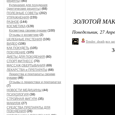
рецепты)
(80)
Кулинария для похудения
(диетические рецепты)
(68)
ПОЛЕЗНЫЕ СОВЕТЫ
(202)
УПРАЖНЕНИЯ
(155)
ЗОЛОТОЙ МАК
РАЗНОЕ
(144)
КОСМЕТИКА
(128)
Понедельник, 27 Апре
Косметика своими руками
(100)
Отзывы о косметике
(2)
ЦЕЛЕБНЫЕ РАСТЕНИЯ
(106)
Tender_death
все за
ВИДЕО
(106)
КАК ПОХУДЕТЬ
(105)
З
ПОХУДЕНИЕ
(105)
ДИЕТЫ ДЛЯ ПОХУДЕНИЯ
(80)
СПОРТ,ФИТНЕСС
(70)
МАССАЖ,ОБЕРТЫВАНИЯ
(69)
ЛЕКАРСТВА и ПРЕПАРАТЫ
(68)
Лекарства и препараты своими
руками
(46)
Отзывы о лекарствах и препаратах
(7)
НОВОСТИ МЕДИЦИНЫ
(44)
ПСИХОЛОГИЯ
(38)
СТРОЙНАЯ ФИГУРА
(35)
МАКИЯЖ
(27)
СРЕДСТВА,ПРЕПАРАТЫ ДЛЯ
ПОХУДЕНИЯ
(26)