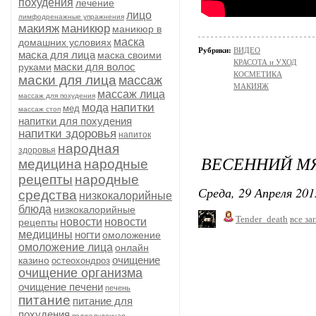
похудения
лечение
лицо
лимфодренажные упражнения
макияж
маникюр
маникюр в
маска
домашних условиях
Рубрики:
ВИДЕО
маска для лица
маска своими
КРАСОТА и УХОД
маски для волос
руками
КОСМЕТИКА
маски для лица
массаж
МАКИЯЖ
массаж лица
массаж для похудения
напитки
мода
мед
массаж стоп
напитки для похудения
напитки здоровья
напиток
народная
здоровья
ВЕСЕННИЙ М
медицина
народные
рецепты
народные
Среда, 29 Апреля 201
средства
низкокалорийные
блюда
низкокалорийные
Tender_death
все за
новости
новости
рецепты
медицины
ногти
омоложение
омоложение лица
онлайн
очищение
казино
остеохондроз
очищение организма
очищение печени
печень
питание
питание для
похудения
поджелудочная