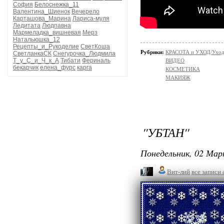
София
Белоснежка_11
Валентина_Шиенок
Вечерело
Карташова_Марина
Лариса-муля
Ледитата
Людпавна
Мармеладка_вишневая
Мерз
Натальюшка_12
Рецепты_и_Рукоделие
СветКоша
Рубрики:
КРАСОТА и УХОД/Уход 
СветланкаСК
Снегурочка_Людмила
Т_у_С_и_Ч_к_А
Тибати
Фериналь
ВИДЕО
бекарчик
елена_фурс
карга
КОСМЕТИКА
МАКИЯЖ
''УБТАН''
Понедельник, 02 Мар
Вит-лий
все записи 