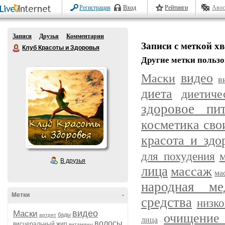
Регистрация
Вход
Рейтинги
Авос
Записи
Друзья
Комментарии
Записи с меткой х
Клуб Красоты и Здоровья
Другие метки пользо
видео
Маски
в
диета
диетич
здоровое пит
косметика сво
красота и здо
для похудения
В друзья
лица
массаж
ма
народная ме
Метки
-
средства
низк
видео
Маски
очищение 
бады
артрит
лица
волосы
висцеральный жир
витамины