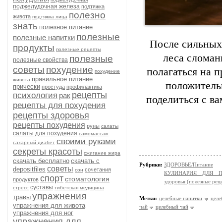
поджелудочная железа
подтяжка
полезно
живота
подтяжка лица
знать
полезное питание
полезные
полезные напитки
После сильных
продукты
полезные рецепты
леса сломан
полезные
полезные свойства
советы
похудение
полагаться на 
похудение
правильное питание
живота
положительн
прически
простуда
профилактика
рецепты
психология
рак
поделиться с в
рецепты для похудения
рецепты здоровья
рецепты похудения
руны
салаты
салаты для похудения
самомассаж
своими руками
сахарный диабет
секреты красоты
сжигание жира
скачать бесплатно
скачать с
Рубрики:
ЗДОРОВЬЕ/Питание
советы
depositfiles
сочетания
сон
КУЛИНАРИЯ ДЛЯ ПО
спорт
стоматология
продуктов
здоровья (полезные рец
суставы
стресс
тибетская медицина
упражнения
травы
Метки:
целебные напитки
целе
упражнения для живота
чай
целебный чай
упражнения для ног
упражнения для