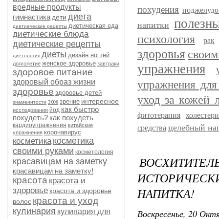
вредные продукты
похудения
поджелудо
диета
гимнастика
дети
полезн
напитки
диетическая еда
диетиеческие рецепты
диетические блюда
психология
рак
диетические рецепты
здоровья
своим
диеты
дизайн ногтей
диетология
женское здоровье
долголетие
завтраки
упражнения
здоровое питание
здоровый образ жизни
упражнения для
здоровье
здоровье детей
уход за кожей 
интересное
зрение
зож
знаменитости
как быстро
йод
исследования
фитотерапия
холестер
похудеть?
как похудеть
кардиоупражнения
китайские
целебный на
средства
коронавирус
упражнения
косметика
косметика
своими руками
косметология
ВОСХИТИТ
красавицам на заметку
красавицам на заметку!
ИСТОРИЧЕСК
красота
красота и
НАПИТКА!
здоровье
красота и здоровье
красота и уход
волос
кулинария
кулинария для
Воскресенье, 20 Октя