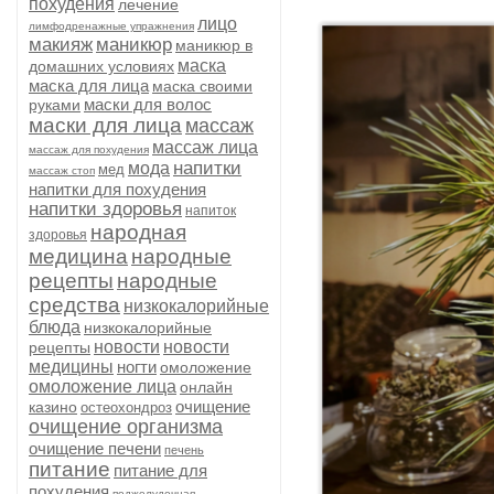
похудения
лечение
лицо
лимфодренажные упражнения
макияж
маникюр
маникюр в
маска
домашних условиях
маска для лица
маска своими
маски для волос
руками
маски для лица
массаж
массаж лица
массаж для похудения
напитки
мода
мед
массаж стоп
напитки для похудения
напитки здоровья
напиток
народная
здоровья
медицина
народные
рецепты
народные
средства
низкокалорийные
блюда
низкокалорийные
новости
новости
рецепты
медицины
ногти
омоложение
омоложение лица
онлайн
очищение
казино
остеохондроз
очищение организма
очищение печени
печень
питание
питание для
похудения
поджелудочная