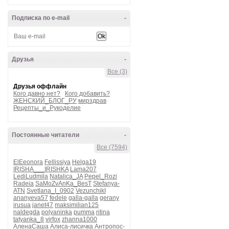
Подписка по e-mail
-
Друзья
-
Все (3)
Друзья оффлайн
Кого давно нет?
Кого добавить?
ЖЕНСКИЙ_БЛОГ_РУ
мирздрав
Рецепты_и_Рукоделие
Постоянные читатели
-
Все (7594)
ElEeonora
Fellissiya
Helga19
IRISHA___IRISHKA
Lama207
LediLudmila
Natalica_JA
Pepel_Rozi
Radeia
SaMoZvAnKa_BesT
Stefanya-
ATN
Svetlana_I_0902
VezunchikI
ananyeva57
fedele
galla-galla
gerany
irusua
janet47
maksimilian125
naldegda
polyaninka
pumma
ritina
tatyanka_8
virfox
zhanna1000
АленаСаша
Алиса-лисичка
Антропос-