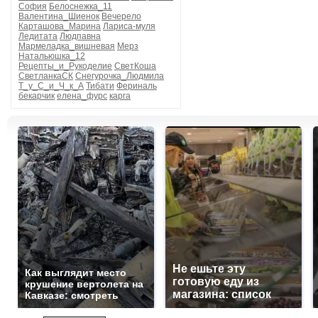
София
Белоснежка_11
Валентина_Шиенок
Вечерело
Карташова_Марина
Лариса-муля
Ледитата
Людпавна
Мармеладка_вишневая
Мерз
Натальюшка_12
Рецепты_и_Рукоделие
СветКоша
СветланкаСК
Снегурочка_Людмила
Т_у_С_и_Ч_к_А
Тибати
Фериналь
бекарчик
елена_фурс
карга
Не ешьте эту
Как выглядит место
готовую еду из
крушение вертолета на
магазина: список
Кавказе: смотреть