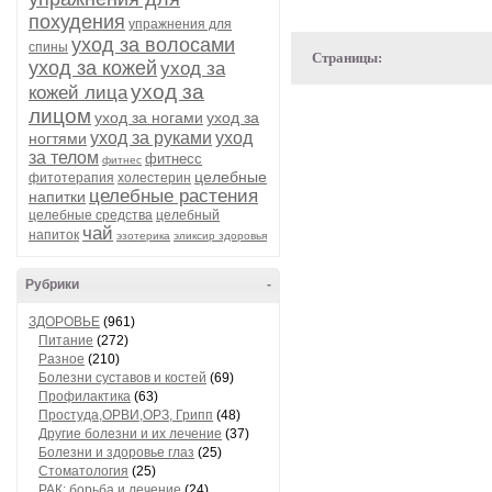
похудения
упражнения для
уход за волосами
спины
Страницы:
уход за кожей
уход за
уход за
кожей лица
лицом
уход за ногами
уход за
уход за руками
уход
ногтями
за телом
фитнесс
фитнес
целебные
фитотерапия
холестерин
целебные растения
напитки
целебные средства
целебный
чай
напиток
эзотерика
эликсир здоровья
Рубрики
-
ЗДОРОВЬЕ
(961)
Питание
(272)
Разное
(210)
Болезни суставов и костей
(69)
Профилактика
(63)
Простуда,ОРВИ,ОРЗ, Грипп
(48)
Другие болезни и их лечение
(37)
Болезни и здоровье глаз
(25)
Стоматология
(25)
РАК: борьба и лечение
(24)