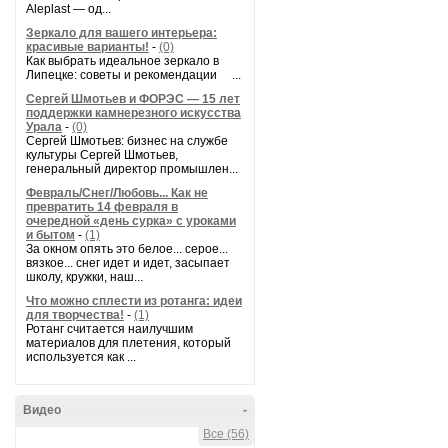
Aleplast — од...
Зеркало для вашего интерьера:
красивые варианты!
-
(0)
Как выбрать идеальное зеркало в
Липецке: советы и рекомендации ...
Сергей Шмотьев и ФОРЭС — 15 лет
поддержки камнерезного искусства
Урала
-
(0)
Сергей Шмотьев: бизнес на службе
культуры Сергей Шмотьев,
генеральный директор промышлен...
Февраль/Снег/Любовь... Как не
превратить 14 февраля в
очередной «день сурка» с уроками
и бытом
-
(1)
За окном опять это белое... серое...
вязкое... снег идет и идет, засыпает
школу, кружки, наш...
Что можно сплести из ротанга: идеи
для творчества!
-
(1)
Ротанг считается наилучшим
материалов для плетения, который
используется как ...
Видео
-
Все (56)