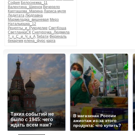
София
Белоснежка_11
Валентина_Шиенок
Вечерело
Карташова_Марина
Лариса-муля
Ледитата
Людпавна
Мармеладка_вишневая
Мерз
Натальюшка_12
Рецепты_и_Рукоделие
СветКоша
СветланкаСК
Снегурочка_Людмила
Т_у_С_и_Ч_к_А
Тибати
Фериналь
бекарчик
елена_фурс
карга
Таких событий не
В магазинах России
было с 1945: чего
ажиотаж из-за этого
ждать всем нам?
продукта: что купить?