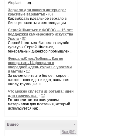
Aleplast — од...
Зеркало для вашего интерьера:
красивые варианты!
-
(0)
Как выбрать идеальное зеркало в
Липецке: советы и рекомендации ...
Сергей Шмотьев и ФОРЭС — 15 лет
поддержки камнерезного искусства
Урала
-
(0)
Сергей Шмотьев: бизнес на службе
культуры Сергей Шмотьев,
генеральный директор промышлен...
Февраль/Снег/Любовь... Как не
превратить 14 февраля в
очередной «день сурка» с уроками
и бытом
-
(1)
За окном опять это белое... серое...
вязкое... снег идет и идет, засыпает
школу, кружки, наш...
Что можно сплести из ротанга: идеи
для творчества!
-
(1)
Ротанг считается наилучшим
материалов для плетения, который
используется как ...
Видео
-
Все (56)