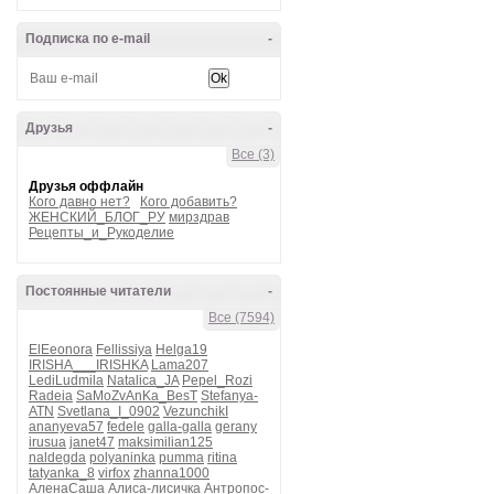
Подписка по e-mail
-
Друзья
-
Все (3)
Друзья оффлайн
Кого давно нет?
Кого добавить?
ЖЕНСКИЙ_БЛОГ_РУ
мирздрав
Рецепты_и_Рукоделие
Постоянные читатели
-
Все (7594)
ElEeonora
Fellissiya
Helga19
IRISHA___IRISHKA
Lama207
LediLudmila
Natalica_JA
Pepel_Rozi
Radeia
SaMoZvAnKa_BesT
Stefanya-
ATN
Svetlana_I_0902
VezunchikI
ananyeva57
fedele
galla-galla
gerany
irusua
janet47
maksimilian125
naldegda
polyaninka
pumma
ritina
tatyanka_8
virfox
zhanna1000
АленаСаша
Алиса-лисичка
Антропос-