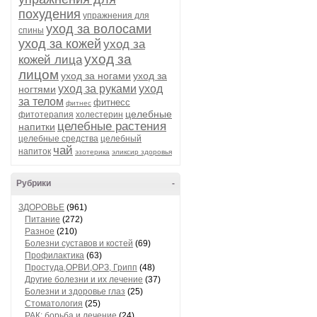
похудения
упражнения для
уход за волосами
спины
уход за кожей
уход за
уход за
кожей лица
лицом
уход за ногами
уход за
уход за руками
уход
ногтями
за телом
фитнесс
фитнес
целебные
фитотерапия
холестерин
целебные растения
напитки
целебные средства
целебный
чай
напиток
эзотерика
эликсир здоровья
Рубрики
-
ЗДОРОВЬЕ
(961)
Питание
(272)
Разное
(210)
Болезни суставов и костей
(69)
Профилактика
(63)
Простуда,ОРВИ,ОРЗ, Грипп
(48)
Другие болезни и их лечение
(37)
Болезни и здоровье глаз
(25)
Стоматология
(25)
РАК: борьба и лечение
(24)