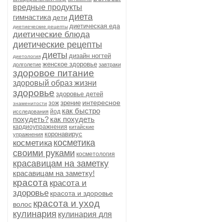
вредные продукты
диета
гимнастика
дети
диетическая еда
диетиеческие рецепты
диетические блюда
диетические рецепты
диеты
дизайн ногтей
диетология
женское здоровье
долголетие
завтраки
здоровое питание
здоровый образ жизни
здоровье
здоровье детей
интересное
зрение
зож
знаменитости
как быстро
йод
исследования
похудеть?
как похудеть
кардиоупражнения
китайские
коронавирус
упражнения
косметика
косметика
своими руками
косметология
красавицам на заметку
красавицам на заметку!
красота
красота и
здоровье
красота и здоровье
красота и уход
волос
кулинария
кулинария для