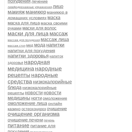
похудения
лечение
лицо
лимфодренажные упражнения
макияж
маникюр
маникюр в
маска
домашних условиях
маска для лица
маска своими
маски для волос
руками
маски для лица
массаж
массаж лица
массаж для похудения
напитки
мода
мед
массаж стоп
напитки для похудения
напитки здоровья
напиток
народная
здоровья
медицина
народные
рецепты
народные
средства
низкокалорийные
блюда
низкокалорийные
новости
новости
рецепты
медицины
ногти
омоложение
омоложение лица
онлайн
очищение
казино
остеохондроз
очищение организма
очищение печени
печень
питание
питание для
похудения
поджелудочная