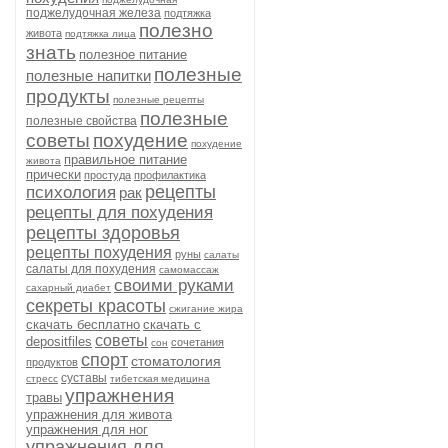
поджелудочная железа
подтяжка
полезно
живота
подтяжка лица
знать
полезное питание
полезные
полезные напитки
продукты
полезные рецепты
полезные
полезные свойства
советы
похудение
похудение
правильное питание
живота
прически
простуда
профилактика
рецепты
психология
рак
рецепты для похудения
рецепты здоровья
рецепты похудения
руны
салаты
салаты для похудения
самомассаж
своими руками
сахарный диабет
секреты красоты
сжигание жира
скачать бесплатно
скачать с
советы
depositfiles
сочетания
сон
спорт
стоматология
продуктов
суставы
стресс
тибетская медицина
упражнения
травы
упражнения для живота
упражнения для ног
упражнения для