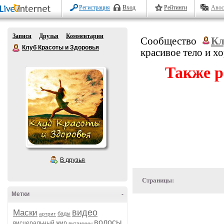
Регистрация
Вход
Рейтинги
Авос
Записи
Друзья
Комментарии
Сообщество
Кл
Клуб Красоты и Здоровья
красивое тело и х
Также р
В друзья
Страницы:
Метки
-
видео
Маски
бады
артрит
волосы
висцеральный жир
витамины