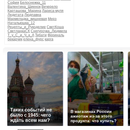
София
Белоснежка_11
Валентина_Шиенок
Вечерело
Карташова_Марина
Лариса-муля
Ледитата
Людпавна
Мармеладка_вишневая
Мерз
Натальюшка_12
Рецепты_и_Рукоделие
СветКоша
СветланкаСК
Снегурочка_Людмила
Т_у_С_и_Ч_к_А
Тибати
Фериналь
бекарчик
елена_фурс
карга
Таких событий не
В магазинах России
было с 1945: чего
ажиотаж из-за этого
ждать всем нам?
продукта: что купить?