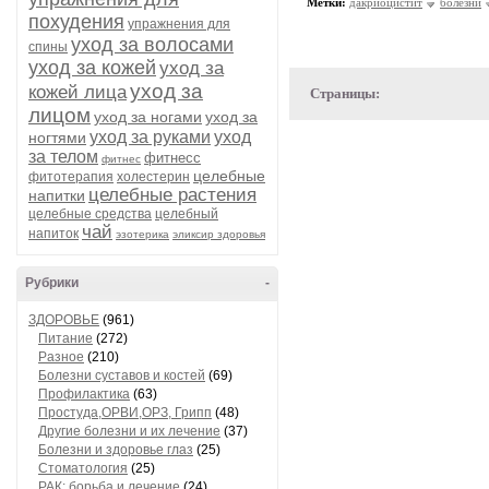
Метки:
дакриоцистит
болезни
похудения
упражнения для
уход за волосами
спины
уход за кожей
уход за
уход за
кожей лица
Страницы:
лицом
уход за ногами
уход за
уход за руками
уход
ногтями
за телом
фитнесс
фитнес
целебные
фитотерапия
холестерин
целебные растения
напитки
целебные средства
целебный
чай
напиток
эзотерика
эликсир здоровья
Рубрики
-
ЗДОРОВЬЕ
(961)
Питание
(272)
Разное
(210)
Болезни суставов и костей
(69)
Профилактика
(63)
Простуда,ОРВИ,ОРЗ, Грипп
(48)
Другие болезни и их лечение
(37)
Болезни и здоровье глаз
(25)
Стоматология
(25)
РАК: борьба и лечение
(24)