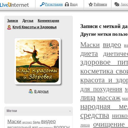
Регистрация
Вход
Рейтинги
Авос
Записи
Друзья
Комментарии
Записи с меткой д
Клуб Красоты и Здоровья
Другие метки пользо
видео
Маски
в
диета
диетич
здоровое пит
косметика сво
красота и здо
для похудения
В друзья
лица
массаж
ма
народная ме
Метки
-
средства
низк
видео
Маски
очищение 
бады
артрит
лица
волосы
висцеральный жир
витамины