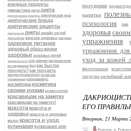
вредные продукты
похудения
поджелудо
диета
гимнастика
дети
полезн
напитки
диетическая еда
диетиеческие рецепты
диетические блюда
психология
рак
диетические рецепты
здоровья
своим
диеты
дизайн ногтей
диетология
женское здоровье
долголетие
завтраки
упражнения
здоровое питание
здоровый образ жизни
упражнения для
здоровье
здоровье детей
уход за кожей 
интересное
зрение
зож
знаменитости
как быстро
йод
исследования
фитотерапия
холестер
похудеть?
как похудеть
кардиоупражнения
китайские
целебный на
средства
коронавирус
упражнения
косметика
косметика
своими руками
косметология
ДАКРИОЦИСТИ
красавицам на заметку
красавицам на заметку!
ЕГО ПРАВИЛЬ
красота
красота и
здоровье
красота и здоровье
Вторник, 21 Марта 2
красота и уход
волос
кулинария
кулинария для
Рецепты_и_Рукодел