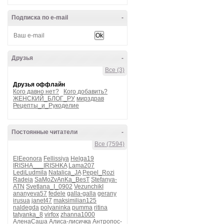
Подписка по e-mail
-
Друзья
-
Все (3)
Друзья оффлайн
Кого давно нет?
Кого добавить?
ЖЕНСКИЙ_БЛОГ_РУ
мирздрав
Рецепты_и_Рукоделие
Постоянные читатели
-
Все (7594)
ElEeonora
Fellissiya
Helga19
IRISHA___IRISHKA
Lama207
LediLudmila
Natalica_JA
Pepel_Rozi
Radeia
SaMoZvAnKa_BesT
Stefanya-
ATN
Svetlana_I_0902
VezunchikI
ananyeva57
fedele
galla-galla
gerany
irusua
janet47
maksimilian125
naldegda
polyaninka
pumma
ritina
tatyanka_8
virfox
zhanna1000
АленаСаша
Алиса-лисичка
Антропос-