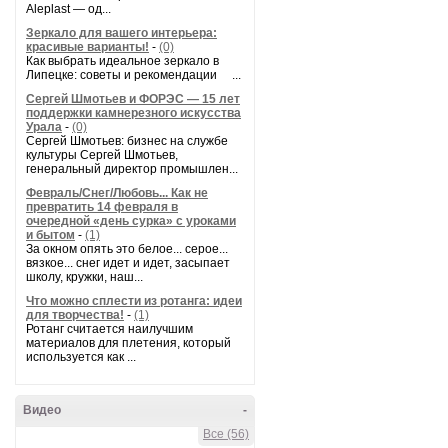
Aleplast — од...
Зеркало для вашего интерьера:
красивые варианты!
-
(0)
Как выбрать идеальное зеркало в
Липецке: советы и рекомендации ...
Сергей Шмотьев и ФОРЭС — 15 лет
поддержки камнерезного искусства
Урала
-
(0)
Сергей Шмотьев: бизнес на службе
культуры Сергей Шмотьев,
генеральный директор промышлен...
Февраль/Снег/Любовь... Как не
превратить 14 февраля в
очередной «день сурка» с уроками
и бытом
-
(1)
За окном опять это белое... серое...
вязкое... снег идет и идет, засыпает
школу, кружки, наш...
Что можно сплести из ротанга: идеи
для творчества!
-
(1)
Ротанг считается наилучшим
материалов для плетения, который
используется как ...
Видео
-
Все (56)