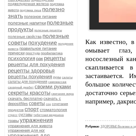
поджелудочная железа
подтяжка
полезно
живота
подтяжка лица
знать
полезное питание
полезные
полезные напитки
продукты
полезные рецепты
полезные
полезные свойства
Как известно, в
советы
похудение
похудение
правильное питание
омывает глаз,
живота
прически
простуда
профилактика
рецепты
носослезный кан
психология
рак
рецепты для похудения
скапливается 
рецепты здоровья
застаивается. 
рецепты похудения
руны
салаты
салаты для похудения
самомассаж
большое количес
своими руками
сахарный диабет
достаточно серь
секреты красоты
сжигание жира
скачать бесплатно
скачать с
например, дакрио
советы
depositfiles
сочетания
сон
спорт
стоматология
продуктов
суставы
стресс
тибетская медицина
упражнения
травы
упражнения для живота
Рубрики:
ЗДОРОВЬЕ/Болезни и зд
упражнения для ног
упражнения для