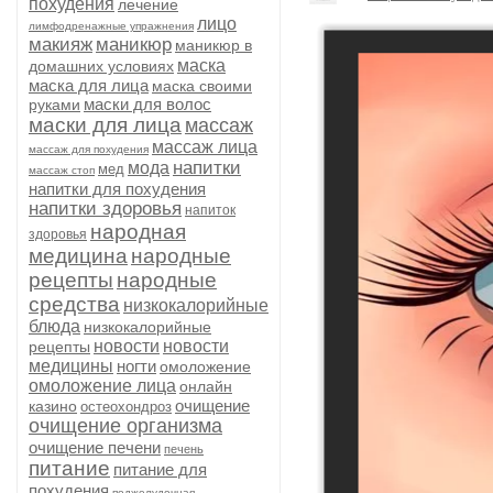
похудения
лечение
лицо
лимфодренажные упражнения
макияж
маникюр
маникюр в
маска
домашних условиях
маска для лица
маска своими
маски для волос
руками
маски для лица
массаж
массаж лица
массаж для похудения
напитки
мода
мед
массаж стоп
напитки для похудения
напитки здоровья
напиток
народная
здоровья
медицина
народные
рецепты
народные
средства
низкокалорийные
блюда
низкокалорийные
новости
новости
рецепты
медицины
ногти
омоложение
омоложение лица
онлайн
очищение
казино
остеохондроз
очищение организма
очищение печени
печень
питание
питание для
похудения
поджелудочная