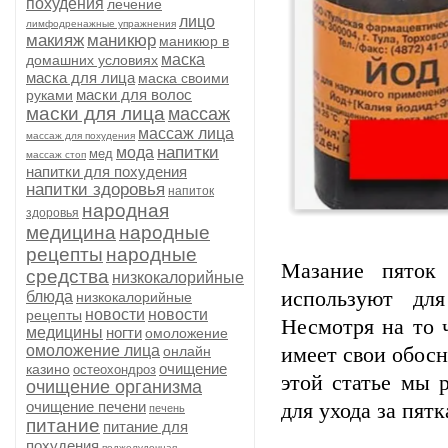
похудения
лечение
лицо
лимфодренажные упражнения
макияж
маникюр
маникюр в
маска
домашних условиях
маска для лица
маска своими
маски для волос
руками
маски для лица
массаж
массаж лица
массаж для похудения
напитки
мода
мед
массаж стоп
напитки для похудения
напитки здоровья
напиток
народная
здоровья
медицина
народные
рецепты
народные
Мазание пяток
средства
низкокалорийные
используют дл
блюда
низкокалорийные
новости
новости
рецепты
Несмотря на то 
медицины
ногти
омоложение
омоложение лица
онлайн
имеет свои обос
очищение
казино
остеохондроз
этой статье мы 
очищение организма
очищение печени
для ухода за пятк
печень
питание
питание для
похудения
поджелудочная