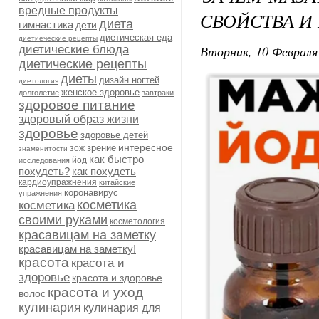
вредные продукты
СВОЙСТВА И
диета
гимнастика
дети
диетическая еда
диетиеческие рецепты
Вторник, 10 Февраля 
диетические блюда
диетические рецепты
диеты
дизайн ногтей
диетология
женское здоровье
долголетие
завтраки
здоровое питание
здоровый образ жизни
здоровье
здоровье детей
интересное
зрение
зож
знаменитости
как быстро
йод
исследования
похудеть?
как похудеть
кардиоупражнения
китайские
коронавирус
упражнения
косметика
косметика
своими руками
косметология
красавицам на заметку
красавицам на заметку!
красота
красота и
здоровье
красота и здоровье
красота и уход
волос
кулинария
кулинария для