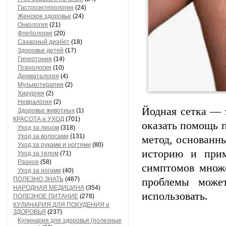
Гастроэнтерология
(24)
Женское здоровье
(24)
Онкология
(21)
Флебология
(20)
Сахарный диабет
(18)
Здоровье детей
(17)
Гипертония
(14)
Психология
(10)
Дерматалогия
(4)
Музыкотерапия
(2)
Хирургия
(2)
Невралогия
(2)
Йодная сетка — 
Здоровье животных
(1)
КРАСОТА и УХОД
(701)
оказать помощь 
Уход за лицом
(318)
Уход за волосами
(131)
метод, основанн
Уход за руками и ногтями
(80)
историю и прим
Уход за телом
(71)
Разное
(58)
симптомов множе
Уход за ногами
(40)
ПОЛЕЗНО ЗНАТЬ
(487)
проблемы може
НАРОДНАЯ МЕДИЦИНА
(354)
использовать.
ПОЛЕЗНОЕ ПИТАНИЕ
(278)
КУЛИНАРИЯ ДЛЯ ПОХУДЕНИЯ и
ЗДОРОВЬЯ
(237)
Кулинария для здоровья (полезные