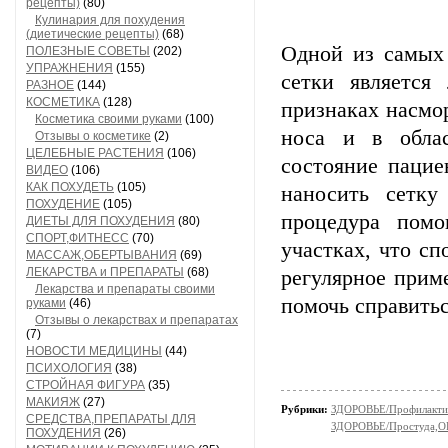
рецепты)
(80)
Кулинария для похудения
(диетические рецепты)
(68)
Одной из самых
ПОЛЕЗНЫЕ СОВЕТЫ
(202)
УПРАЖНЕНИЯ
(155)
сетки является
РАЗНОЕ
(144)
КОСМЕТИКА
(128)
признаках насмо
Косметика своими руками
(100)
носа и в облас
Отзывы о косметике
(2)
ЦЕЛЕБНЫЕ РАСТЕНИЯ
(106)
состояние пацие
ВИДЕО
(106)
КАК ПОХУДЕТЬ
(105)
наносить сетку
ПОХУДЕНИЕ
(105)
процедура помо
ДИЕТЫ ДЛЯ ПОХУДЕНИЯ
(80)
СПОРТ,ФИТНЕСС
(70)
участках, что с
МАССАЖ,ОБЕРТЫВАНИЯ
(69)
ЛЕКАРСТВА и ПРЕПАРАТЫ
(68)
регулярное прим
Лекарства и препараты своими
помочь справить
руками
(46)
Отзывы о лекарствах и препаратах
(7)
НОВОСТИ МЕДИЦИНЫ
(44)
ПСИХОЛОГИЯ
(38)
СТРОЙНАЯ ФИГУРА
(35)
МАКИЯЖ
(27)
Рубрики:
ЗДОРОВЬЕ/Профилакти
СРЕДСТВА,ПРЕПАРАТЫ ДЛЯ
ЗДОРОВЬЕ/Простуда,О
ПОХУДЕНИЯ
(26)