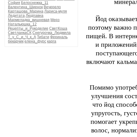
минера
София
Белоснежка_11
Валентина_Шиенок
Вечерело
Карташова_Марина
Лариса-муля
Ледитата
Людпавна
Йод оказывает
Мармеладка_вишневая
Мерз
Натальюшка_12
поэтому важно п
Рецепты_и_Рукоделие
СветКоша
СветланкаСК
Снегурочка_Людмила
пищей. В интерн
Т_у_С_и_Ч_к_А
Тибати
Фериналь
бекарчик
елена_фурс
карга
и приложений,
поступающего
включают кальма
Помимо употреб
улучшения сост
что йод способ
упругость, гус
помогает укреп
волос, нормали