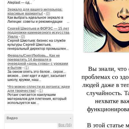
Aleplast — од...
Зеркало для вашего интерьера:
красивые варианты!
-
(0)
Как выбрать идеальное зеркало в
Липецке: советы и рекомендации ...
Сергей Шмотьев и ФОРЭС — 15 лет
поддержки камнерезного искусства
Урала
-
(0)
Сергей Шмотьев: бизнес на службе
культуры Сергей Шмотьев,
генеральный директор промышлен...
Февраль/Снег/Любовь... Как не
превратить 14 февраля в
очередной «день сурка» с уроками
Вы знали, что
и бытом
-
(1)
За окном опять это белое... серое...
проблемах со зд
вязкое... снег идет и идет, засыпает
школу, кружки, наш...
людей даже в те
Что можно сплести из ротанга: идеи
для творчества!
-
(1)
случайность. Т
Ротанг считается наилучшим
материалов для плетения, который
нехватке ва
используется как ...
функционирова
Видео
-
В этой статье
Все (56)