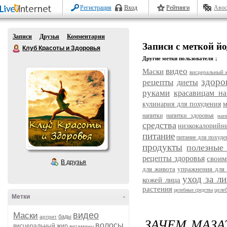
Регистрация
Вход
Рейтинги
Авос
Записи
Друзья
Комментарии
Записи с меткой йо
Клуб Красоты и Здоровья
Другие метки пользователя ↓
видео
Маски
висцеральный 
здоро
рецепты
диеты
руками
красавицам на
кулинария для похудения
м
напитки
напитки здоровья
нап
средства
низкокалорийн
питание
питание для похуде
продукты
полезные
рецепты здоровья
своим
В друзья
для живота
упражнения для 
уход за л
кожей лица
растения
целе
целебные средства
Метки
-
видео
Маски
бады
артрит
ЗАЧЕМ МАЗА
волосы
висцеральный жир
витамины