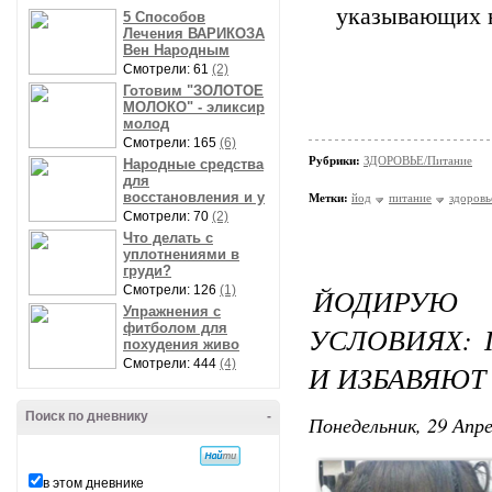
указывающих н
5 Способов
Лечения ВАРИКОЗА
Вен Народным
Смотрели: 61
(2)
Готовим "ЗОЛОТОЕ
МОЛОКО" - эликсир
молод
Смотрели: 165
(6)
Рубрики:
ЗДОРОВЬЕ/Питание
Народные средства
для
восстановления и у
Метки:
йод
питание
здоровь
Смотрели: 70
(2)
Что делать с
уплотнениями в
груди?
ЙОДИРУЮ
Смотрели: 126
(1)
Упражнения с
фитболом для
УСЛОВИЯХ: 
похудения живо
Смотрели: 444
(4)
И ИЗБАВЯЮТ
Поиск по дневнику
-
Понедельник, 29 Апре
в этом дневнике