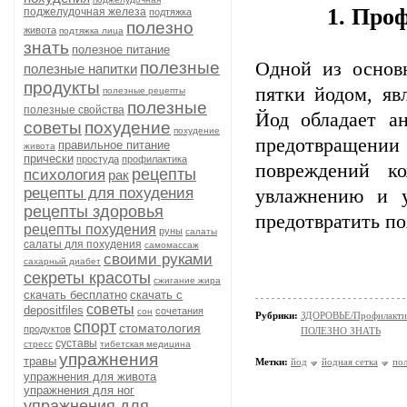
1. Про
поджелудочная железа
подтяжка
полезно
живота
подтяжка лица
знать
полезное питание
полезные
Одной из основ
полезные напитки
продукты
пятки йодом, яв
полезные рецепты
полезные
полезные свойства
Йод обладает а
советы
похудение
похудение
предотвращении
правильное питание
живота
прически
простуда
профилактика
повреждений к
рецепты
психология
рак
рецепты для похудения
увлажнению и у
рецепты здоровья
предотвратить п
рецепты похудения
руны
салаты
салаты для похудения
самомассаж
своими руками
сахарный диабет
секреты красоты
сжигание жира
скачать бесплатно
скачать с
советы
depositfiles
сочетания
сон
Рубрики:
ЗДОРОВЬЕ/Профилакти
спорт
стоматология
продуктов
ПОЛЕЗНО ЗНАТЬ
суставы
стресс
тибетская медицина
упражнения
травы
Метки:
йод
йодная сетка
пол
упражнения для живота
упражнения для ног
упражнения для