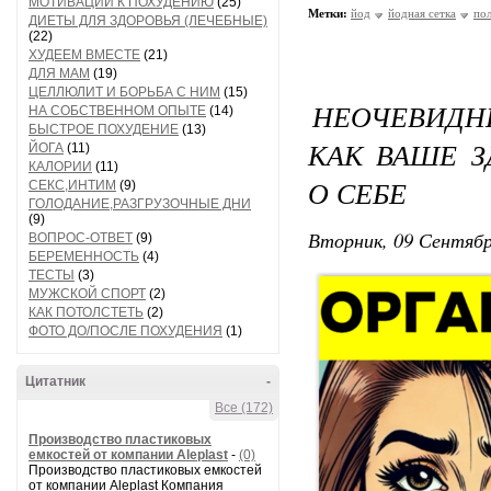
МОТИВАЦИИ К ПОХУДЕНИЮ
(25)
Метки:
йод
йодная сетка
пол
ДИЕТЫ ДЛЯ ЗДОРОВЬЯ (ЛЕЧЕБНЫЕ)
(22)
ХУДЕЕМ ВМЕСТЕ
(21)
ДЛЯ МАМ
(19)
ЦЕЛЛЮЛИТ И БОРЬБА С НИМ
(15)
НЕОЧЕВИДН
НА СОБСТВЕННОМ ОПЫТЕ
(14)
БЫСТРОЕ ПОХУДЕНИЕ
(13)
КАК ВАШЕ З
ЙОГА
(11)
КАЛОРИИ
(11)
О СЕБЕ
СЕКС,ИНТИМ
(9)
ГОЛОДАНИЕ,РАЗГРУЗОЧНЫЕ ДНИ
(9)
Вторник, 09 Сентябр
ВОПРОС-ОТВЕТ
(9)
БЕРЕМЕННОСТЬ
(4)
ТЕСТЫ
(3)
МУЖСКОЙ СПОРТ
(2)
КАК ПОТОЛСТЕТЬ
(2)
ФОТО ДО/ПОСЛЕ ПОХУДЕНИЯ
(1)
Цитатник
-
Все (172)
Производство пластиковых
емкостей от компании Aleplast
-
(0)
Производство пластиковых емкостей
от компании Aleplast Компания