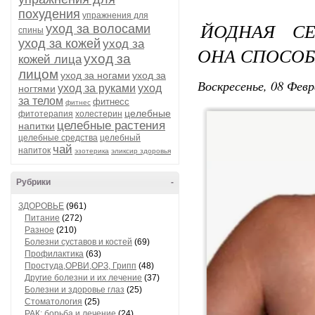
похудения
упражнения для
ЙОДНАЯ СЕ
уход за волосами
спины
уход за кожей
уход за
ОНА СПОСОБ
уход за
кожей лица
лицом
уход за ногами
уход за
Воскресенье, 08 Февр
уход за руками
уход
ногтями
за телом
фитнесс
фитнес
целебные
фитотерапия
холестерин
целебные растения
напитки
целебные средства
целебный
чай
напиток
эзотерика
эликсир здоровья
Рубрики
-
ЗДОРОВЬЕ
(961)
Питание
(272)
Разное
(210)
Болезни суставов и костей
(69)
Профилактика
(63)
Простуда,ОРВИ,ОРЗ, Грипп
(48)
Другие болезни и их лечение
(37)
Болезни и здоровье глаз
(25)
Стоматология
(25)
РАК: борьба и лечение
(24)