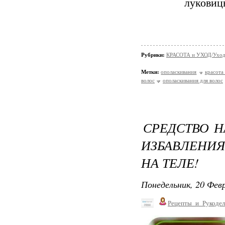
луковиц
Рубрики:
КРАСОТА и УХОД/Уход 
Метки:
ополаскивания
красота
волос
ополаскивания для волос
СРЕДСТВО Н
ИЗБАВЛЕНИ
НА ТЕЛЕ!
Понедельник, 20 Февр
Рецепты_и_Рукодел