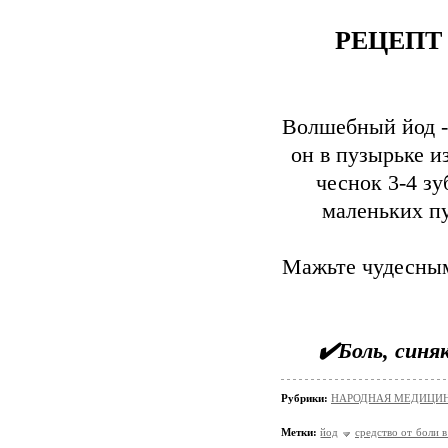
РЕЦЕПТ
Волшебный йод - 
он в пузырьке и
чеснок 3-4 з
маленьких пу
Мажьте чудесным 
✔️Боль, синя
Рубрики:
НАРОДНАЯ МЕДИЦИ
Метки:
йод
средство от боли в