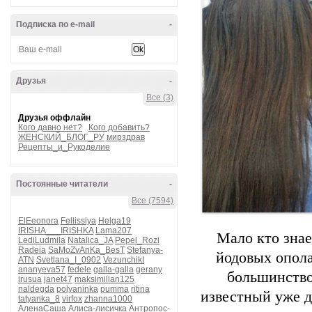
Подписка по e-mail
-
Друзья
-
Все (3)
Друзья оффлайн
Кого давно нет?
Кого добавить?
ЖЕНСКИЙ_БЛОГ_РУ
мирздрав
Рецепты_и_Рукоделие
Постоянные читатели
-
Все (7594)
ElEeonora
Fellissiya
Helga19
IRISHA___IRISHKA
Lama207
Мало кто знае
LediLudmila
Natalica_JA
Pepel_Rozi
Radeia
SaMoZvAnKa_BesT
Stefanya-
йодовых опола
ATN
Svetlana_I_0902
VezunchikI
ananyeva57
fedele
galla-galla
gerany
большинство
irusua
janet47
maksimilian125
naldegda
polyaninka
pumma
ritina
известный уже д
tatyanka_8
virfox
zhanna1000
АленаСаша
Алиса-лисичка
Антропос-