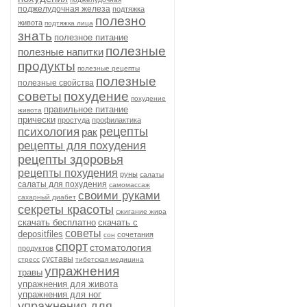
поджелудочная железа
подтяжка
полезно
живота
подтяжка лица
знать
полезное питание
полезные
полезные напитки
продукты
полезные рецепты
полезные
полезные свойства
советы
похудение
похудение
правильное питание
живота
прически
простуда
профилактика
рецепты
психология
рак
рецепты для похудения
рецепты здоровья
рецепты похудения
руны
салаты
салаты для похудения
самомассаж
своими руками
сахарный диабет
секреты красоты
сжигание жира
скачать бесплатно
скачать с
советы
depositfiles
сочетания
сон
спорт
стоматология
продуктов
суставы
стресс
тибетская медицина
упражнения
травы
упражнения для живота
упражнения для ног
упражнения для