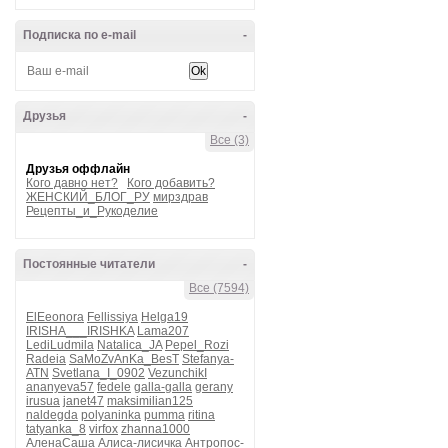
Подписка по e-mail
-
Друзья
-
Все (3)
Друзья оффлайн
Кого давно нет?
Кого добавить?
ЖЕНСКИЙ_БЛОГ_РУ
мирздрав
Рецепты_и_Рукоделие
Постоянные читатели
-
Все (7594)
ElEeonora
Fellissiya
Helga19
IRISHA___IRISHKA
Lama207
LediLudmila
Natalica_JA
Pepel_Rozi
Radeia
SaMoZvAnKa_BesT
Stefanya-
ATN
Svetlana_I_0902
VezunchikI
ananyeva57
fedele
galla-galla
gerany
irusua
janet47
maksimilian125
naldegda
polyaninka
pumma
ritina
tatyanka_8
virfox
zhanna1000
АленаСаша
Алиса-лисичка
Антропос-