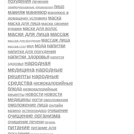
похудения
лечение
лицо
лимфодренажные упражнения
макияж
маникюр
маникюр в
маска
домашних условиях
маска для лица
маска своими
маски для волос
руками
маски для лица
массаж
массаж лица
массаж для похудения
напитки
мода
мед
массаж стоп
напитки для похудения
напитки здоровья
напиток
народная
здоровья
медицина
народные
рецепты
народные
средства
низкокалорийные
блюда
низкокалорийные
новости
новости
рецепты
медицины
ногти
омоложение
омоложение лица
онлайн
очищение
казино
остеохондроз
очищение организма
очищение печени
печень
питание
питание для
похудения
поджелудочная