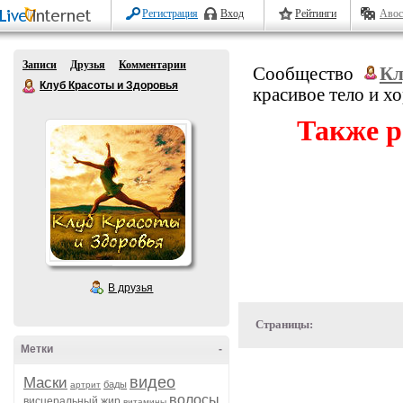
Регистрация
Вход
Рейтинги
Авос
Записи
Друзья
Комментарии
Сообщество
Кл
Клуб Красоты и Здоровья
красивое тело и х
Также р
В друзья
Страницы:
Метки
-
видео
Маски
бады
артрит
волосы
висцеральный жир
витамины