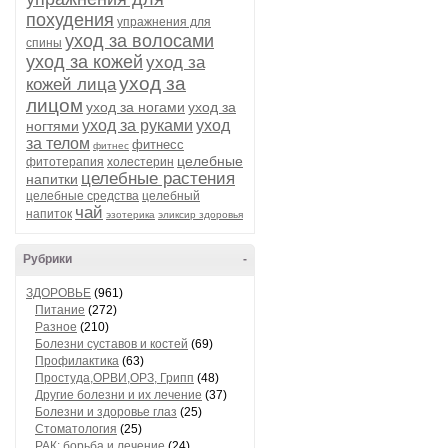
похудения
упражнения для
уход за волосами
спины
уход за кожей
уход за
уход за
кожей лица
лицом
уход за ногами
уход за
уход за руками
уход
ногтями
за телом
фитнесс
фитнес
целебные
фитотерапия
холестерин
целебные растения
напитки
целебные средства
целебный
чай
напиток
эзотерика
эликсир здоровья
Рубрики
-
ЗДОРОВЬЕ
(961)
Питание
(272)
Разное
(210)
Болезни суставов и костей
(69)
Профилактика
(63)
Простуда,ОРВИ,ОРЗ, Грипп
(48)
Другие болезни и их лечение
(37)
Болезни и здоровье глаз
(25)
Стоматология
(25)
РАК: борьба и лечение
(24)