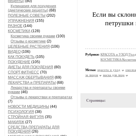
рецепты)
(80)
Кулинария для похудения
(диетические рецепты)
(68)
Если вы склонн
ПОЛЕЗНЫЕ СОВЕТЫ
(202)
УПРАЖНЕНИЯ
(155)
петрушки и
РАЗНОЕ
(144)
КОСМЕТИКА
(128)
Косметика своими руками
(100)
Отзывы о косметике
(2)
ЦЕЛЕБНЫЕ РАСТЕНИЯ
(106)
ВИДЕО
(106)
Рубрики:
КРАСОТА и УХОД/Уход 
КАК ПОХУДЕТЬ
(105)
КОСМЕТИКА/Косметика
ПОХУДЕНИЕ
(105)
ДИЕТЫ ДЛЯ ПОХУДЕНИЯ
(80)
Метки:
красота и уход
омолож
СПОРТ,ФИТНЕСС
(70)
за лицом
маска для лица
МАССАЖ,ОБЕРТЫВАНИЯ
(69)
ЛЕКАРСТВА и ПРЕПАРАТЫ
(68)
Лекарства и препараты своими
руками
(46)
Отзывы о лекарствах и препаратах
Страницы:
(7)
НОВОСТИ МЕДИЦИНЫ
(44)
ПСИХОЛОГИЯ
(38)
СТРОЙНАЯ ФИГУРА
(35)
МАКИЯЖ
(27)
СРЕДСТВА,ПРЕПАРАТЫ ДЛЯ
ПОХУДЕНИЯ
(26)