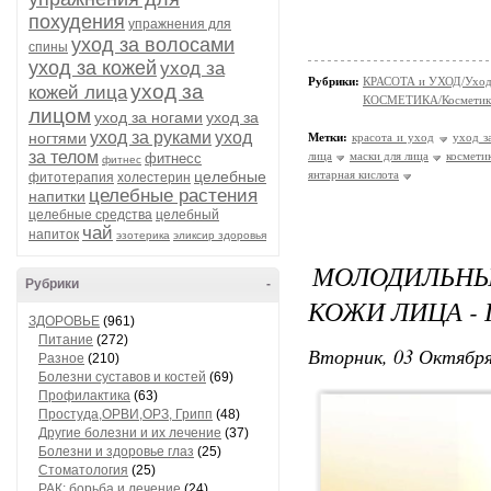
похудения
упражнения для
уход за волосами
спины
уход за кожей
уход за
Рубрики:
КРАСОТА и УХОД/Уход 
уход за
кожей лица
КОСМЕТИКА/Косметика
лицом
уход за ногами
уход за
уход за руками
уход
ногтями
Метки:
красота и уход
уход з
за телом
лица
маски для лица
космети
фитнесс
фитнес
целебные
янтарная кислота
фитотерапия
холестерин
целебные растения
напитки
целебные средства
целебный
чай
напиток
эзотерика
эликсир здоровья
МОЛОДИЛЬНЫЙ
Рубрики
-
КОЖИ ЛИЦА -
ЗДОРОВЬЕ
(961)
Питание
(272)
Вторник, 03 Октября
Разное
(210)
Болезни суставов и костей
(69)
Профилактика
(63)
Простуда,ОРВИ,ОРЗ, Грипп
(48)
Другие болезни и их лечение
(37)
Болезни и здоровье глаз
(25)
Стоматология
(25)
РАК: борьба и лечение
(24)