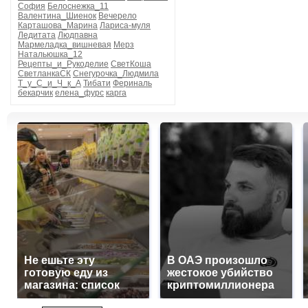
София
Белоснежка_11
Валентина_Шиенок
Вечерело
Карташова_Марина
Лариса-муля
Ледитата
Людпавна
Мармеладка_вишневая
Мерз
Натальюшка_12
Рецепты_и_Рукоделие
СветКоша
СветланкаСК
Снегурочка_Людмила
Т_у_С_и_Ч_к_А
Тибати
Фериналь
бекарчик
елена_фурс
карга
Не ешьте эту
В ОАЭ произошло
готовую еду из
жестокое убийство
магазина: список
криптомиллионера