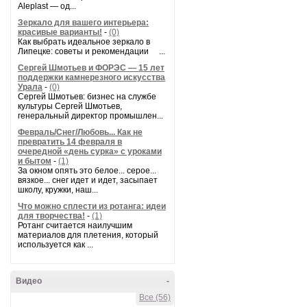
Aleplast — од...
Зеркало для вашего интерьера:
красивые варианты!
-
(0)
Как выбрать идеальное зеркало в
Липецке: советы и рекомендации ...
Сергей Шмотьев и ФОРЭС — 15 лет
поддержки камнерезного искусства
Урала
-
(0)
Сергей Шмотьев: бизнес на службе
культуры Сергей Шмотьев,
генеральный директор промышлен...
Февраль/Снег/Любовь... Как не
превратить 14 февраля в
очередной «день сурка» с уроками
и бытом
-
(1)
За окном опять это белое... серое...
вязкое... снег идет и идет, засыпает
школу, кружки, наш...
Что можно сплести из ротанга: идеи
для творчества!
-
(1)
Ротанг считается наилучшим
материалов для плетения, который
используется как ...
Видео
-
Все (56)