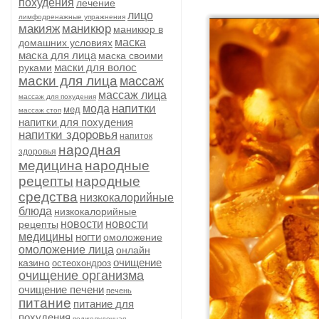
похудения
лечение
лицо
лимфодренажные упражнения
макияж
маникюр
маникюр в
маска
домашних условиях
маска для лица
маска своими
маски для волос
руками
маски для лица
массаж
массаж лица
массаж для похудения
напитки
мода
мед
массаж стоп
напитки для похудения
напитки здоровья
напиток
народная
здоровья
медицина
народные
рецепты
народные
средства
низкокалорийные
блюда
низкокалорийные
новости
новости
рецепты
медицины
ногти
омоложение
омоложение лица
онлайн
очищение
казино
остеохондроз
очищение организма
очищение печени
печень
питание
питание для
похудения
поджелудочная