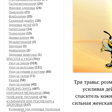
Гастроэнтерология
(24)
Женское здоровье
(24)
Онкология
(21)
Флебология
(20)
Сахарный диабет
(18)
Здоровье детей
(17)
Гипертония
(14)
Психология
(10)
Дерматалогия
(4)
Музыкотерапия
(2)
Хирургия
(2)
Невралогия
(2)
Здоровье животных
(1)
КРАСОТА и УХОД
(701)
Уход за лицом
(318)
Уход за волосами
(131)
Уход за руками и ногтями
(80)
Уход за телом
(71)
Разное
(58)
Три травы: роз
Уход за ногами
(40)
усиливая де
ПОЛЕЗНО ЗНАТЬ
(487)
НАРОДНАЯ МЕДИЦИНА
(354)
спаситель кож
ПОЛЕЗНОЕ ПИТАНИЕ
(278)
КУЛИНАРИЯ ДЛЯ ПОХУДЕНИЯ и
сильная женская
ЗДОРОВЬЯ
(237)
Кулинария для здоровья (полезные