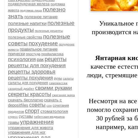
поджелудочная железа
подтяжка
полезно
живота
подтяжка лица
знать
полезное питание
полезные
Уникальное 
полезные напитки
продукты
производится н
полезные рецепты
полезные
полезные свойства
советы
похудение
похудение
правильное питание
живота
прически
простуда
профилактика
Янтарная ки
рецепты
психология
рак
рецепты для похудения
качестве естест
рецепты здоровья
люди, стремящие
рецепты похудения
руны
салаты
салаты для похудения
самомассаж
своими руками
сахарный диабет
секреты красоты
сжигание жира
Несмотря на все
скачать бесплатно
скачать с
советы
depositfiles
сочетания
сон
помогло сохранит
спорт
стоматология
продуктов
суставы
30 рублей за 
стресс
тибетская медицина
упражнения
травы
например, кап
упражнения для живота
упражнения для ног
упражнения для