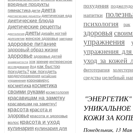
вредные продукты
похудения
поджелудо
диета
гимнастика
дети
полезн
напитки
диетическая еда
диетиеческие рецепты
диетические блюда
психология
рак
диетические рецепты
здоровья
своим
диеты
дизайн ногтей
диетология
женское здоровье
долголетие
завтраки
упражнения
здоровое питание
здоровый образ жизни
упражнения для
здоровье
здоровье детей
уход за кожей 
интересное
зрение
зож
знаменитости
как быстро
йод
исследования
фитотерапия
холестер
похудеть?
как похудеть
кардиоупражнения
китайские
целебный на
средства
коронавирус
упражнения
косметика
косметика
своими руками
косметология
"ЭНЕРГЕТИК
красавицам на заметку
красавицам на заметку!
УНИКАЛЬНОЕ
красота
красота и
КОЖИ ЗА КОП
здоровье
красота и здоровье
красота и уход
волос
кулинария
кулинария для
Понедельник, 13 Мая 