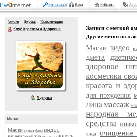
Регистрация
Вход
Рейтинги
Авос
Записи
Друзья
Комментарии
Записи с меткой о
Клуб Красоты и Здоровья
Другие метки пользо
видео
Маски
в
диета
диетич
здоровое пит
косметика сво
красота и здо
для похудения
В друзья
лица
массаж
ма
народная ме
Метки
-
средства
низк
видео
Маски
очищение 
бады
артрит
лица
волосы
висцеральный жир
витамины