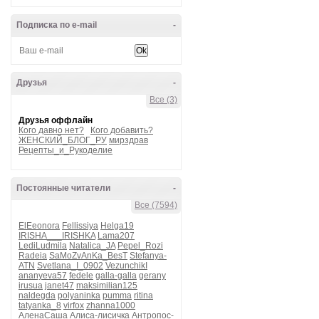
Подписка по e-mail
-
Друзья
-
Все (3)
Друзья оффлайн
Кого давно нет?
Кого добавить?
ЖЕНСКИЙ_БЛОГ_РУ
мирздрав
Рецепты_и_Рукоделие
Постоянные читатели
-
Все (7594)
ElEeonora
Fellissiya
Helga19
IRISHA___IRISHKA
Lama207
LediLudmila
Natalica_JA
Pepel_Rozi
Radeia
SaMoZvAnKa_BesT
Stefanya-
ATN
Svetlana_I_0902
VezunchikI
ananyeva57
fedele
galla-galla
gerany
irusua
janet47
maksimilian125
naldegda
polyaninka
pumma
ritina
tatyanka_8
virfox
zhanna1000
АленаСаша
Алиса-лисичка
Антропос-