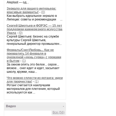
Aleplast — од...
Зеркало для вашего интерьера:
красивые варианты!
-
(0)
Как выбрать идеальное зеркало в
Липецке: советы и рекомендации ...
Сергей Шмотьев и ФОРЭС — 15 лет
поддержки камнерезного искусства
Урала
-
(0)
Сергей Шмотьев: бизнес на службе
культуры Сергей Шмотьев,
генеральный директор промышлен...
Февраль/Снег/Любовь... Как не
превратить 14 февраля в
очередной «день сурка» с уроками
и бытом
-
(1)
За окном опять это белое... серое...
вязкое... снег идет и идет, засыпает
школу, кружки, наш...
Что можно сплести из ротанга: идеи
для творчества!
-
(1)
Ротанг считается наилучшим
материалов для плетения, который
используется как ...
Видео
-
Все (56)