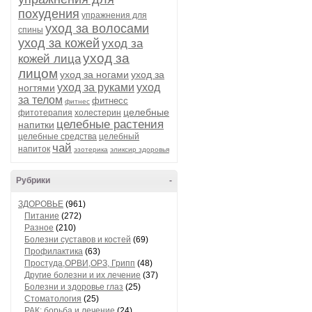
похудения
упражнения для
уход за волосами
спины
уход за кожей
уход за
уход за
кожей лица
лицом
уход за ногами
уход за
уход за руками
уход
ногтями
за телом
фитнесс
фитнес
целебные
фитотерапия
холестерин
целебные растения
напитки
целебные средства
целебный
чай
напиток
эзотерика
эликсир здоровья
Рубрики
-
ЗДОРОВЬЕ
(961)
Питание
(272)
Разное
(210)
Болезни суставов и костей
(69)
Профилактика
(63)
Простуда,ОРВИ,ОРЗ, Грипп
(48)
Другие болезни и их лечение
(37)
Болезни и здоровье глаз
(25)
Стоматология
(25)
РАК: борьба и лечение
(24)