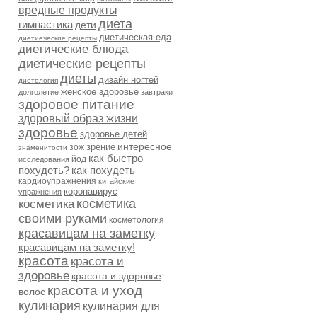
вредные продукты
диета
гимнастика
дети
диетическая еда
диетиеческие рецепты
диетические блюда
диетические рецепты
диеты
дизайн ногтей
диетология
женское здоровье
долголетие
завтраки
здоровое питание
здоровый образ жизни
здоровье
здоровье детей
интересное
зрение
зож
знаменитости
как быстро
йод
исследования
похудеть?
как похудеть
кардиоупражнения
китайские
коронавирус
упражнения
косметика
косметика
своими руками
косметология
красавицам на заметку
красавицам на заметку!
красота
красота и
здоровье
красота и здоровье
красота и уход
волос
кулинария
кулинария для