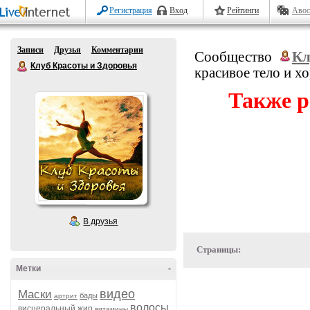
Регистрация
Вход
Рейтинги
Авос
Записи
Друзья
Комментарии
Сообщество
Кл
Клуб Красоты и Здоровья
красивое тело и х
Также р
В друзья
Страницы:
Метки
-
видео
Маски
бады
артрит
волосы
висцеральный жир
витамины