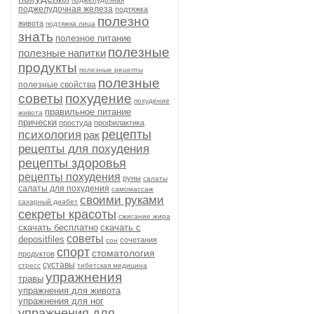
поджелудочная железа
подтяжка
полезно
живота
подтяжка лица
знать
полезное питание
полезные
полезные напитки
продукты
полезные рецепты
полезные
полезные свойства
советы
похудение
похудение
правильное питание
живота
прически
простуда
профилактика
рецепты
психология
рак
рецепты для похудения
рецепты здоровья
рецепты похудения
руны
салаты
салаты для похудения
самомассаж
своими руками
сахарный диабет
секреты красоты
сжигание жира
скачать бесплатно
скачать с
советы
depositfiles
сочетания
сон
спорт
стоматология
продуктов
суставы
стресс
тибетская медицина
упражнения
травы
упражнения для живота
упражнения для ног
упражнения для