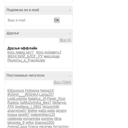
Подписка по e-mail
-
Друзья
-
Все (3)
Друзья оффлайн
Кого давно нет?
Кого добавить?
ЖЕНСКИЙ_БЛОГ_РУ
мирздрав
Рецепты_и_Рукоделие
Постоянные читатели
-
Все (7594)
ElEeonora
Fellissiya
Helga19
IRISHA___IRISHKA
Lama207
LediLudmila
Natalica_JA
Pepel_Rozi
Radeia
SaMoZvAnKa_BesT
Stefanya-
ATN
Svetlana_I_0902
VezunchikI
ananyeva57
fedele
galla-galla
gerany
irusua
janet47
maksimilian125
naldegda
polyaninka
pumma
ritina
tatyanka_8
virfox
zhanna1000
АленаСаша
Алиса-лисичка
Антропос-