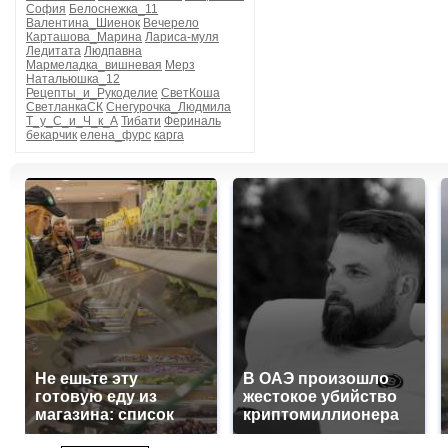
София
Белоснежка_11
Валентина_Шиенок
Вечерело
Карташова_Марина
Лариса-муля
Ледитата
Людпавна
Мармеладка_вишневая
Мерз
Натальюшка_12
Рецепты_и_Рукоделие
СветКоша
СветланкаСК
Снегурочка_Людмила
Т_у_С_и_Ч_к_А
Тибати
Фериналь
бекарчик
елена_фурс
карга
Не ешьте эту
В ОАЭ произошло
готовую еду из
жестокое убийство
магазина: список
криптомиллионера