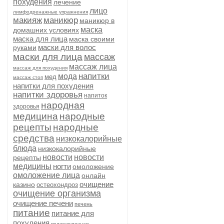
похудения
лечение
лицо
лимфодренажные упражнения
макияж
маникюр
маникюр в
маска
домашних условиях
маска для лица
маска своими
маски для волос
руками
маски для лица
массаж
массаж лица
массаж для похудения
напитки
мода
мед
массаж стоп
напитки для похудения
напитки здоровья
напиток
народная
здоровья
медицина
народные
рецепты
народные
средства
низкокалорийные
блюда
низкокалорийные
новости
новости
рецепты
медицины
ногти
омоложение
омоложение лица
онлайн
очищение
казино
остеохондроз
очищение организма
очищение печени
печень
питание
питание для
похудения
поджелудочная