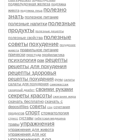
поджелудочная железа
подтяжка
полезно
живота
подтяжка лица
знать
полезное питание
полезные
полезные напитки
продукты
полезные рецепты
полезные
полезные свойства
советы
похудение
похудение
правильное питание
живота
прически
простуда
профилактика
рецепты
психология
рак
рецепты для похудения
рецепты здоровья
рецепты похудения
руны
салаты
салаты для похудения
самомассаж
своими руками
сахарный диабет
секреты красоты
сжигание жира
скачать бесплатно
скачать с
советы
depositfiles
сочетания
сон
спорт
стоматология
продуктов
суставы
стресс
тибетская медицина
упражнения
травы
упражнения для живота
упражнения для ног
упражнения для