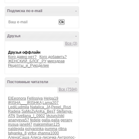
Подписка по e-mail
-
Друзья
-
Все (3)
Друзья оффлайн
Кого давно нет?
Кого добавить?
ЖЕНСКИЙ_БЛОГ_РУ
мирздрав
Рецепты_и_Рукоделие
Постоянные читатели
-
Все (7594)
ElEeonora
Fellissiya
Helga19
IRISHA___IRISHKA
Lama207
LediLudmila
Natalica_JA
Pepel_Rozi
Radeia
SaMoZvAnKa_BesT
Stefanya-
ATN
Svetlana_I_0902
VezunchikI
ananyeva57
fedele
galla-galla
gerany
irusua
janet47
maksimilian125
naldegda
polyaninka
pumma
ritina
tatyanka_8
virfox
zhanna1000
АленаСаша
Алиса-лисичка
Антропос-