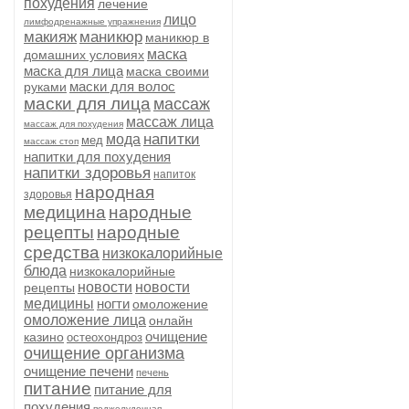
похудения
лечение
лицо
лимфодренажные упражнения
макияж
маникюр
маникюр в
маска
домашних условиях
маска для лица
маска своими
маски для волос
руками
маски для лица
массаж
массаж лица
массаж для похудения
напитки
мода
мед
массаж стоп
напитки для похудения
напитки здоровья
напиток
народная
здоровья
медицина
народные
рецепты
народные
средства
низкокалорийные
блюда
низкокалорийные
новости
новости
рецепты
медицины
ногти
омоложение
омоложение лица
онлайн
очищение
казино
остеохондроз
очищение организма
очищение печени
печень
питание
питание для
похудения
поджелудочная