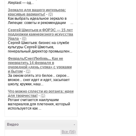
Aleplast — од...
Зеркало для вашего интерьера:
красивые варианты!
-
(0)
Как выбрать идеальное зеркало в
Липецке: советы и рекомендации ...
Сергей Шмотьев и ФОРЭС — 15 лет
поддержки камнерезного искусства
Урала
-
(0)
Сергей Шмотьев: бизнес на службе
культуры Сергей Шмотьев,
генеральный директор промышлен...
Февраль/Снег/Любовь... Как не
превратить 14 февраля в
очередной «день сурка» с уроками
и бытом
-
(1)
За окном опять это белое... серое...
вязкое... снег идет и идет, засыпает
школу, кружки, наш...
Что можно сплести из ротанга: идеи
для творчества!
-
(1)
Ротанг считается наилучшим
материалов для плетения, который
используется как ...
Видео
-
Все (56)