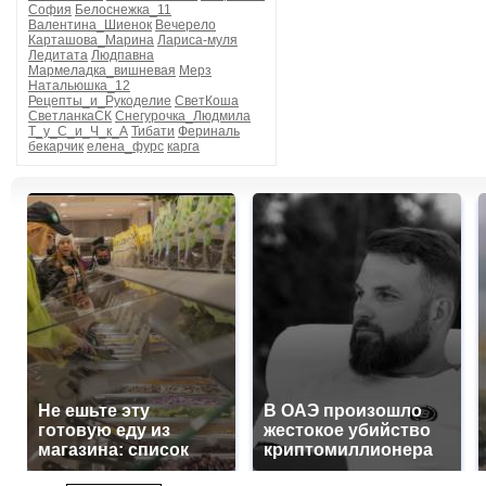
София
Белоснежка_11
Валентина_Шиенок
Вечерело
Карташова_Марина
Лариса-муля
Ледитата
Людпавна
Мармеладка_вишневая
Мерз
Натальюшка_12
Рецепты_и_Рукоделие
СветКоша
СветланкаСК
Снегурочка_Людмила
Т_у_С_и_Ч_к_А
Тибати
Фериналь
бекарчик
елена_фурс
карга
Не ешьте эту
В ОАЭ произошло
готовую еду из
жестокое убийство
магазина: список
криптомиллионера