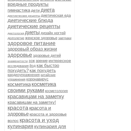
вредные продукты
диета
гимнастика
дети
диетическая еда
диетиеческие рецепты
диетические блюда
диетические рецепты
диеты
дизайн ногтей
диетология
женское здоровье
долголетие
завтраки
здоровое питание
здоровый образ жизни
здоровье
здоровье детей
интересное
зрение
зож
знаменитости
как быстро
йод
исследования
похудеть?
как похудеть
кардиоупражнения
китайские
коронавирус
упражнения
косметика
косметика
своими руками
косметология
красавицам на заметку
красавицам на заметку!
красота
красота и
здоровье
красота и здоровье
красота и уход
волос
кулинария
кулинария для