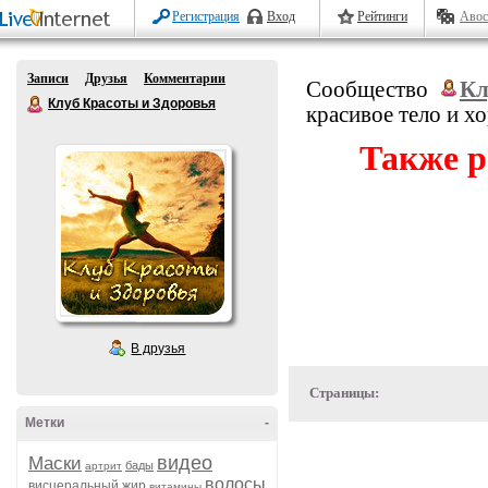
Регистрация
Вход
Рейтинги
Авос
Записи
Друзья
Комментарии
Сообщество
Кл
Клуб Красоты и Здоровья
красивое тело и х
Также р
В друзья
Страницы:
Метки
-
видео
Маски
бады
артрит
волосы
висцеральный жир
витамины