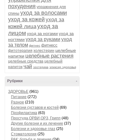
похудения
упражнения для
уход за волосами
спины
уход за кожей
уход за
уход за
кожей лица
лицом
уход за ногами
уход за
уход за руками
уход
ногтями
за телом
фитнесс
фитнес
целебные
фитотерапия
холестерин
целебные растения
напитки
целебные средства
целебный
чай
напиток
эзотерика
эликсир здоровья
Рубрики
-
ЗДОРОВЬЕ
(961)
Питание
(272)
Разное
(210)
Болезни суставов и костей
(69)
Профилактика
(63)
Простуда,ОРВИ,ОРЗ, Грипп
(48)
Другие болезни и их лечение
(37)
Болезни и здоровье глаз
(25)
Стоматология
(25)
РАК: борьба и лечение
(24)