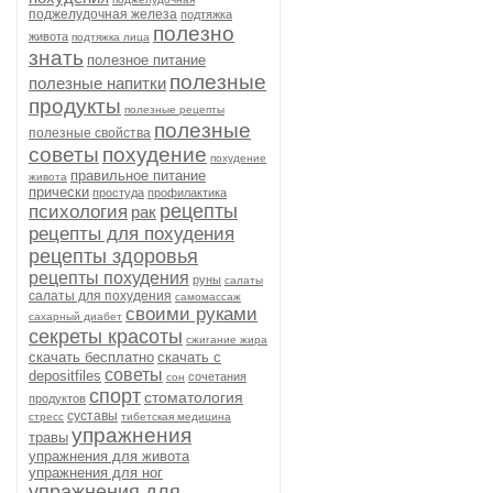
поджелудочная железа
подтяжка
полезно
живота
подтяжка лица
знать
полезное питание
полезные
полезные напитки
продукты
полезные рецепты
полезные
полезные свойства
советы
похудение
похудение
правильное питание
живота
прически
простуда
профилактика
рецепты
психология
рак
рецепты для похудения
рецепты здоровья
рецепты похудения
руны
салаты
салаты для похудения
самомассаж
своими руками
сахарный диабет
секреты красоты
сжигание жира
скачать бесплатно
скачать с
советы
depositfiles
сочетания
сон
спорт
стоматология
продуктов
суставы
стресс
тибетская медицина
упражнения
травы
упражнения для живота
упражнения для ног
упражнения для