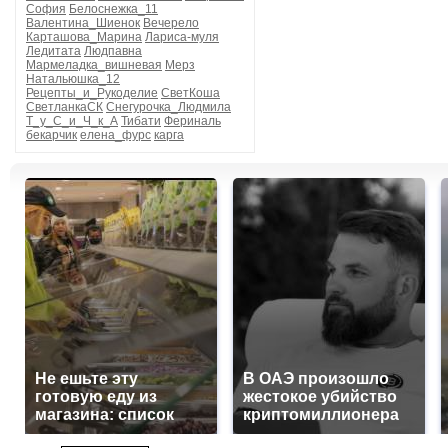
София
Белоснежка_11
Валентина_Шиенок
Вечерело
Карташова_Марина
Лариса-муля
Ледитата
Людпавна
Мармеладка_вишневая
Мерз
Натальюшка_12
Рецепты_и_Рукоделие
СветКоша
СветланкаСК
Снегурочка_Людмила
Т_у_С_и_Ч_к_А
Тибати
Фериналь
бекарчик
елена_фурс
карга
Не ешьте эту
В ОАЭ произошло
готовую еду из
жестокое убийство
магазина: список
криптомиллионера