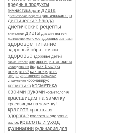
вредные продукты
диета
гимнастика
дети
диетическая еда
диетиеческие рецепты
диетические блюда
диетические рецепты
диеты
дизайн ногтей
диетология
женское здоровье
долголетие
завтраки
здоровое питание
здоровый образ жизни
здоровье
здоровье детей
интересное
зрение
зож
знаменитости
как быстро
йод
исследования
похудеть?
как похудеть
кардиоупражнения
китайские
коронавирус
упражнения
косметика
косметика
своими руками
косметология
красавицам на заметку
красавицам на заметку!
красота
красота и
здоровье
красота и здоровье
красота и уход
волос
кулинария
кулинария для