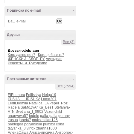
Подписка по e-mail
-
Друзья
-
Все (3)
Друзья оффлайн
Кого давно нет?
Кого добавить?
ЖЕНСКИЙ_БЛОГ_РУ
мирздрав
Рецепты_и_Рукоделие
Постоянные читатели
-
Все (7594)
ElEeonora
Fellissiya
Helga19
IRISHA___IRISHKA
Lama207
LediLudmila
Natalica_JA
Pepel_Rozi
Radeia
SaMoZvAnKa_BesT
Stefanya-
ATN
Svetlana_I_0902
VezunchikI
ananyeva57
fedele
galla-galla
gerany
irusua
janet47
maksimilian125
naldegda
polyaninka
pumma
ritina
tatyanka_8
virfox
zhanna1000
АленаСаша
Алиса-лисичка
Антропос-