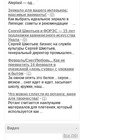
Aleplast — од...
Зеркало для вашего интерьера:
красивые варианты!
-
(0)
Как выбрать идеальное зеркало в
Липецке: советы и рекомендации ...
Сергей Шмотьев и ФОРЭС — 15 лет
поддержки камнерезного искусства
Урала
-
(0)
Сергей Шмотьев: бизнес на службе
культуры Сергей Шмотьев,
генеральный директор промышлен...
Февраль/Снег/Любовь... Как не
превратить 14 февраля в
очередной «день сурка» с уроками
и бытом
-
(1)
За окном опять это белое... серое...
вязкое... снег идет и идет, засыпает
школу, кружки, наш...
Что можно сплести из ротанга: идеи
для творчества!
-
(1)
Ротанг считается наилучшим
материалов для плетения, который
используется как ...
Видео
-
Все (56)