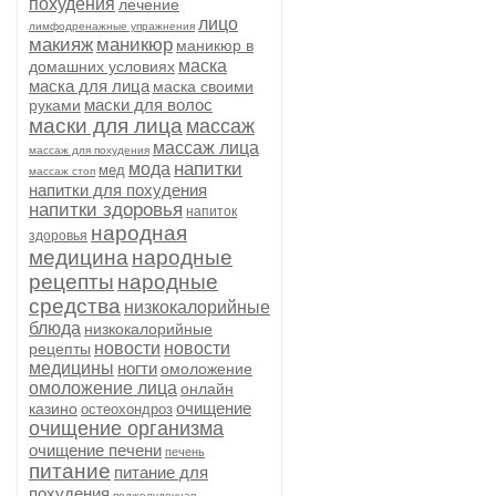
похудения
лечение
лицо
лимфодренажные упражнения
макияж
маникюр
маникюр в
маска
домашних условиях
маска для лица
маска своими
маски для волос
руками
маски для лица
массаж
массаж лица
массаж для похудения
напитки
мода
мед
массаж стоп
напитки для похудения
напитки здоровья
напиток
народная
здоровья
медицина
народные
рецепты
народные
средства
низкокалорийные
блюда
низкокалорийные
новости
новости
рецепты
медицины
ногти
омоложение
омоложение лица
онлайн
очищение
казино
остеохондроз
очищение организма
очищение печени
печень
питание
питание для
похудения
поджелудочная