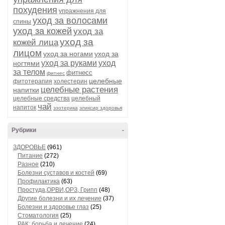
похудения
упражнения для
уход за волосами
спины
уход за кожей
уход за
уход за
кожей лица
лицом
уход за ногами
уход за
уход за руками
уход
ногтями
за телом
фитнесс
фитнес
целебные
фитотерапия
холестерин
целебные растения
напитки
целебные средства
целебный
чай
напиток
эзотерика
эликсир здоровья
Рубрики
-
ЗДОРОВЬЕ
(961)
Питание
(272)
Разное
(210)
Болезни суставов и костей
(69)
Профилактика
(63)
Простуда,ОРВИ,ОРЗ, Грипп
(48)
Другие болезни и их лечение
(37)
Болезни и здоровье глаз
(25)
Стоматология
(25)
РАК: борьба и лечение
(24)