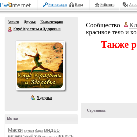
Регистрация
Вход
Рейтинги
Авос
Записи
Друзья
Комментарии
Сообщество
Кл
Клуб Красоты и Здоровья
красивое тело и х
Также р
В друзья
Страницы:
Метки
-
видео
Маски
бады
артрит
волосы
висцеральный жир
витамины