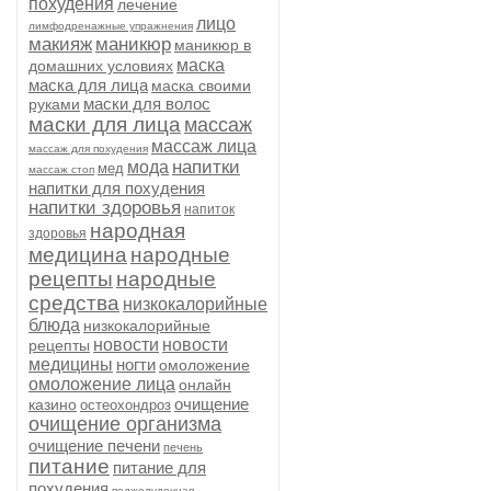
похудения
лечение
лицо
лимфодренажные упражнения
макияж
маникюр
маникюр в
маска
домашних условиях
маска для лица
маска своими
маски для волос
руками
маски для лица
массаж
массаж лица
массаж для похудения
напитки
мода
мед
массаж стоп
напитки для похудения
напитки здоровья
напиток
народная
здоровья
медицина
народные
рецепты
народные
средства
низкокалорийные
блюда
низкокалорийные
новости
новости
рецепты
медицины
ногти
омоложение
омоложение лица
онлайн
очищение
казино
остеохондроз
очищение организма
очищение печени
печень
питание
питание для
похудения
поджелудочная