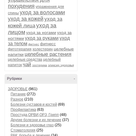
похудения
упражнения для
уход за волосами
спины
уход за кожей
уход за
уход за
кожей лица
лицом
уход за ногами
уход за
уход за руками
уход
ногтями
за телом
фитнесс
фитнес
целебные
фитотерапия
холестерин
целебные растения
напитки
целебные средства
целебный
чай
напиток
эзотерика
эликсир здоровья
Рубрики
-
ЗДОРОВЬЕ
(961)
Питание
(272)
Разное
(210)
Болезни суставов и костей
(69)
Профилактика
(63)
Простуда,ОРВИ,ОРЗ, Грипп
(48)
Другие болезни и их лечение
(37)
Болезни и здоровье глаз
(25)
Стоматология
(25)
РАК: борьба и лечение
(24)