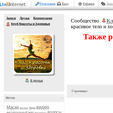
Регистрация
Вход
Рейтинги
Авос
Записи
Друзья
Комментарии
Сообщество
Кл
Клуб Красоты и Здоровья
красивое тело и х
Также р
В друзья
Страницы:
Метки
-
видео
Маски
бады
артрит
волосы
висцеральный жир
витамины