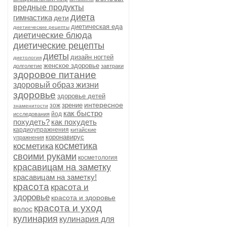
вредные продукты
диета
гимнастика
дети
диетическая еда
диетиеческие рецепты
диетические блюда
диетические рецепты
диеты
дизайн ногтей
диетология
женское здоровье
долголетие
завтраки
здоровое питание
здоровый образ жизни
здоровье
здоровье детей
интересное
зрение
зож
знаменитости
как быстро
йод
исследования
похудеть?
как похудеть
кардиоупражнения
китайские
коронавирус
упражнения
косметика
косметика
своими руками
косметология
красавицам на заметку
красавицам на заметку!
красота
красота и
здоровье
красота и здоровье
красота и уход
волос
кулинария
кулинария для