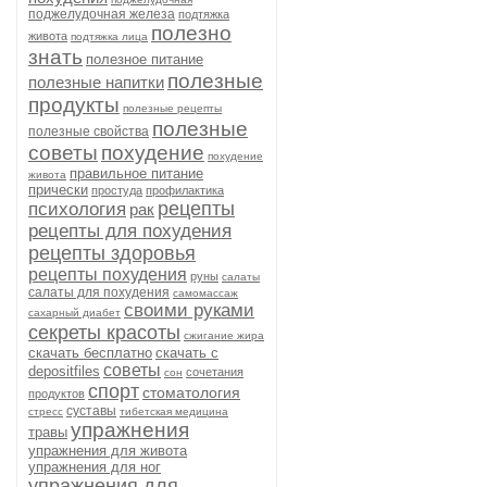
поджелудочная железа
подтяжка
полезно
живота
подтяжка лица
знать
полезное питание
полезные
полезные напитки
продукты
полезные рецепты
полезные
полезные свойства
советы
похудение
похудение
правильное питание
живота
прически
простуда
профилактика
рецепты
психология
рак
рецепты для похудения
рецепты здоровья
рецепты похудения
руны
салаты
салаты для похудения
самомассаж
своими руками
сахарный диабет
секреты красоты
сжигание жира
скачать бесплатно
скачать с
советы
depositfiles
сочетания
сон
спорт
стоматология
продуктов
суставы
стресс
тибетская медицина
упражнения
травы
упражнения для живота
упражнения для ног
упражнения для