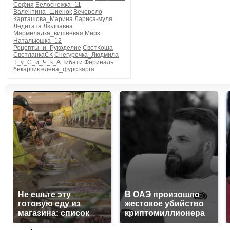
София
Белоснежка_11
Валентина_Шиенок
Вечерело
Карташова_Марина
Лариса-муля
Ледитата
Людпавна
Мармеладка_вишневая
Мерз
Натальюшка_12
Рецепты_и_Рукоделие
СветКоша
СветланкаСК
Снегурочка_Людмила
Т_у_С_и_Ч_к_А
Тибати
Фериналь
бекарчик
елена_фурс
карга
Не ешьте эту
В ОАЭ произошло
готовую еду из
жестокое убийство
магазина: список
криптомиллионера