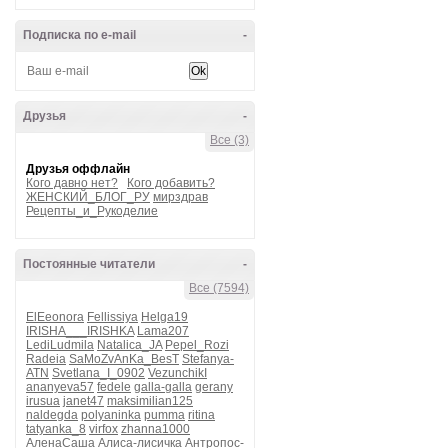
Подписка по e-mail
-
Друзья
-
Все (3)
Друзья оффлайн
Кого давно нет?
Кого добавить?
ЖЕНСКИЙ_БЛОГ_РУ
мирздрав
Рецепты_и_Рукоделие
Постоянные читатели
-
Все (7594)
ElEeonora
Fellissiya
Helga19
IRISHA___IRISHKA
Lama207
LediLudmila
Natalica_JA
Pepel_Rozi
Radeia
SaMoZvAnKa_BesT
Stefanya-
ATN
Svetlana_I_0902
VezunchikI
ananyeva57
fedele
galla-galla
gerany
irusua
janet47
maksimilian125
naldegda
polyaninka
pumma
ritina
tatyanka_8
virfox
zhanna1000
АленаСаша
Алиса-лисичка
Антропос-