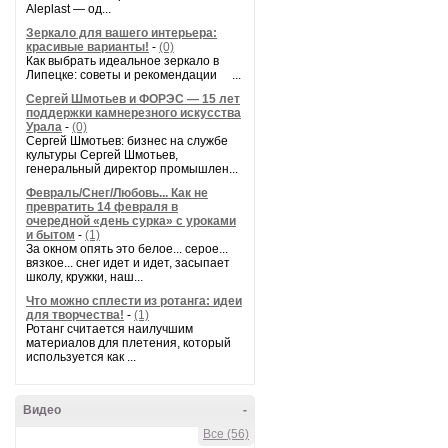
Aleplast — од...
Зеркало для вашего интерьера:
красивые варианты!
-
(0)
Как выбрать идеальное зеркало в
Липецке: советы и рекомендации ...
Сергей Шмотьев и ФОРЭС — 15 лет
поддержки камнерезного искусства
Урала
-
(0)
Сергей Шмотьев: бизнес на службе
культуры Сергей Шмотьев,
генеральный директор промышлен...
Февраль/Снег/Любовь... Как не
превратить 14 февраля в
очередной «день сурка» с уроками
и бытом
-
(1)
За окном опять это белое... серое...
вязкое... снег идет и идет, засыпает
школу, кружки, наш...
Что можно сплести из ротанга: идеи
для творчества!
-
(1)
Ротанг считается наилучшим
материалов для плетения, который
используется как ...
Видео
-
Все (56)