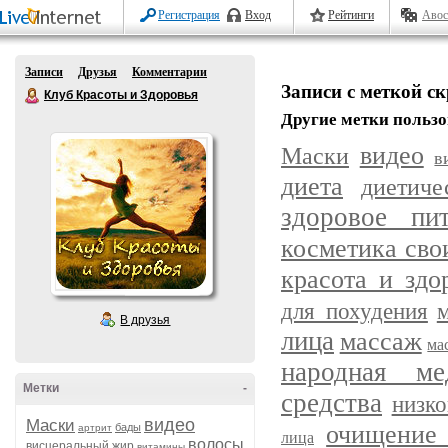
Регистрация
Вход
Рейтинги
Авос
Записи
Друзья
Комментарии
Записи с меткой с
Клуб Красоты и Здоровья
Другие метки пользо
видео
Маски
в
диета
диетич
здоровое пит
косметика сво
красота и здо
для похудения
В друзья
лица
массаж
ма
народная ме
Метки
-
средства
низк
видео
Маски
очищение 
бады
артрит
лица
волосы
висцеральный жир
витамины