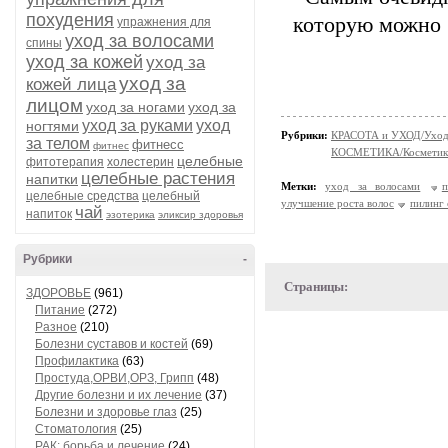
похудения
которую можно 
упражнения для
уход за волосами
спины
уход за кожей
уход за
уход за
кожей лица
лицом
уход за ногами
уход за
уход за руками
уход
ногтями
Рубрики:
КРАСОТА и УХОД/Уход 
за телом
фитнесс
фитнес
КОСМЕТИКА/Косметика
целебные
фитотерапия
холестерин
целебные растения
напитки
Метки:
уход за волосами
п
целебные средства
целебный
улучшение роста волос
пилинг
чай
напиток
эзотерика
эликсир здоровья
Рубрики
-
Страницы:
ЗДОРОВЬЕ
(961)
Питание
(272)
Разное
(210)
Болезни суставов и костей
(69)
Профилактика
(63)
Простуда,ОРВИ,ОРЗ, Грипп
(48)
Другие болезни и их лечение
(37)
Болезни и здоровье глаз
(25)
Стоматология
(25)
РАК: борьба и лечение
(24)