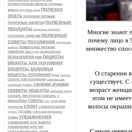
поджелудочная железа
подтяжка
полезно
живота
подтяжка лица
знать
полезное питание
полезные
полезные напитки
продукты
полезные рецепты
Многие знают п
полезные
полезные свойства
почему лицо в 5
советы
похудение
похудение
правильное питание
множество спос
живота
прически
простуда
профилактика
рецепты
психология
рак
рецепты для похудения
рецепты здоровья
О старении в
рецепты похудения
руны
салаты
салаты для похудения
самомассаж
существует. С
своими руками
сахарный диабет
возраст женщин
секреты красоты
сжигание жира
скачать бесплатно
скачать с
этом не имеет
советы
depositfiles
сочетания
сон
волосы окрашив
спорт
стоматология
продуктов
суставы
стресс
тибетская медицина
упражнения
травы
упражнения для живота
упражнения для ног
Самым очевидн
упражнения для