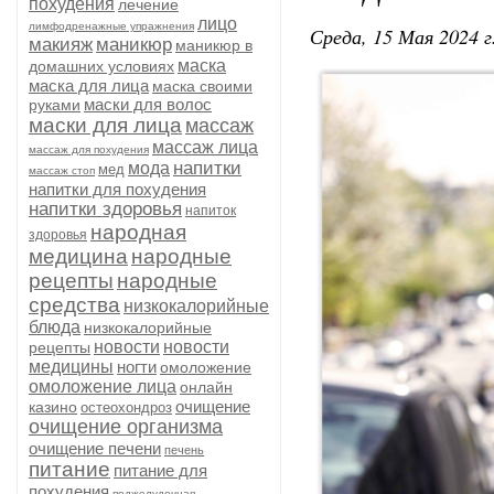
похудения
лечение
лицо
лимфодренажные упражнения
Среда, 15 Мая 2024 г
макияж
маникюр
маникюр в
маска
домашних условиях
маска для лица
маска своими
маски для волос
руками
маски для лица
массаж
массаж лица
массаж для похудения
напитки
мода
мед
массаж стоп
напитки для похудения
напитки здоровья
напиток
народная
здоровья
медицина
народные
рецепты
народные
средства
низкокалорийные
блюда
низкокалорийные
новости
новости
рецепты
медицины
ногти
омоложение
омоложение лица
онлайн
очищение
казино
остеохондроз
очищение организма
очищение печени
печень
питание
питание для
похудения
поджелудочная