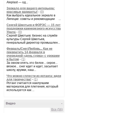
Aleplast — од...
Зеркало для вашего интерьера:
красивые варианты!
-
(0)
Как выбрать идеальное зеркало в
Липецке: советы и рекомендации ...
Сергей Шмотьев и ФОРЭС — 15 лет
поддержки камнерезного искусства
Урала
-
(0)
Сергей Шмотьев: бизнес на службе
культуры Сергей Шмотьев,
генеральный директор промышлен...
Февраль/Снег/Любовь... Как не
превратить 14 февраля в
очередной «день сурка» с уроками
и бытом
-
(1)
За окном опять это белое... серое...
вязкое... снег идет и идет, засыпает
школу, кружки, наш...
Что можно сплести из ротанга: идеи
для творчества!
-
(1)
Ротанг считается наилучшим
материалов для плетения, который
используется как ...
Видео
-
Все (56)