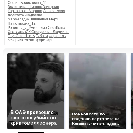
София
Белоснежка_11
Валентина_Шиенок
Вечерело
Карташова_Марина
Лариса-муля
Ледитата
Людпавна
Мармеладка_вишневая
Мерз
Натальюшка_12
Рецепты_и_Рукоделие
СветКоша
СветланкаСК
Снегурочка_Людмила
Т_у_С_и_Ч_к_А
Тибати
Фериналь
бекарчик
елена_фурс
карга
В ОАЭ произошло
Все новости по
жестокое убийство
падению вертолета на
криптомиллионера
Кавказе: читать здесь