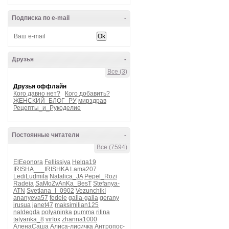
Подписка по e-mail
-
Друзья
-
Все (3)
Друзья оффлайн
Кого давно нет?
Кого добавить?
ЖЕНСКИЙ_БЛОГ_РУ
мирздрав
Рецепты_и_Рукоделие
Постоянные читатели
-
Все (7594)
ElEeonora
Fellissiya
Helga19
IRISHA___IRISHKA
Lama207
LediLudmila
Natalica_JA
Pepel_Rozi
Radeia
SaMoZvAnKa_BesT
Stefanya-
ATN
Svetlana_I_0902
VezunchikI
ananyeva57
fedele
galla-galla
gerany
irusua
janet47
maksimilian125
naldegda
polyaninka
pumma
ritina
tatyanka_8
virfox
zhanna1000
АленаСаша
Алиса-лисичка
Антропос-