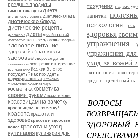
вредные продукты
похудения
поджелудо
диета
гимнастика
дети
полезн
напитки
диетическая еда
диетиеческие рецепты
диетические блюда
психология
рак
диетические рецепты
здоровья
своим
диеты
дизайн ногтей
диетология
женское здоровье
долголетие
завтраки
упражнения
здоровое питание
здоровый образ жизни
упражнения для
здоровье
здоровье детей
уход за кожей 
интересное
зрение
зож
знаменитости
как быстро
йод
исследования
фитотерапия
холестер
похудеть?
как похудеть
кардиоупражнения
китайские
целебный на
средства
коронавирус
упражнения
косметика
косметика
своими руками
косметология
ВОЛОСЫ 
красавицам на заметку
красавицам на заметку!
ВОЗВРАЩАЕ
красота
красота и
здоровье
красота и здоровье
ЗДОРОВЫЙ 
красота и уход
волос
СРЕДСТВАМИ
кулинария
кулинария для