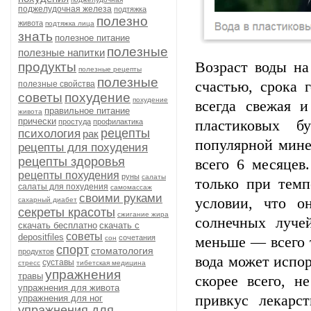
поджелудочная железа
подтяжка
полезно
живота
подтяжка лица
знать
полезное питание
полезные
полезные напитки
Возраст воды на
продукты
полезные рецепты
полезные
счастью, срока 
полезные свойства
советы
похудение
похудение
всегда свежая 
правильное питание
живота
прически
простуда
профилактика
пластиковых б
рецепты
психология
рак
популярной мине
рецепты для похудения
рецепты здоровья
всего 6 месяцев
рецепты похудения
руны
салаты
только при темп
салаты для похудения
самомассаж
своими руками
условии, что о
сахарный диабет
секреты красоты
сжигание жира
солнечных луче
скачать бесплатно
скачать с
советы
depositfiles
сочетания
сон
меньше — всего 
спорт
стоматология
продуктов
вода может испор
суставы
стресс
тибетская медицина
упражнения
травы
скорее всего, н
упражнения для живота
привкус лекарс
упражнения для ног
упражнения для