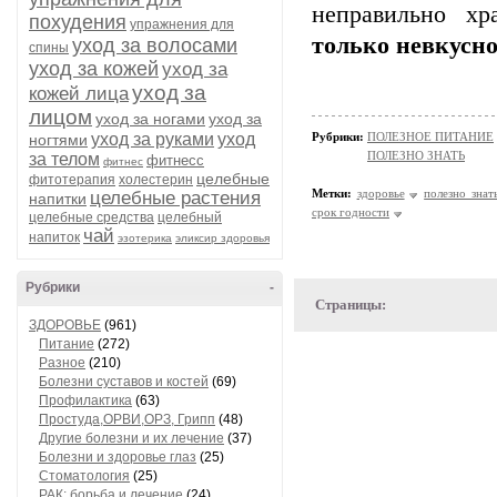
неправильно хр
похудения
упражнения для
только невкусно
уход за волосами
спины
уход за кожей
уход за
уход за
кожей лица
лицом
уход за ногами
уход за
уход за руками
уход
Рубрики:
ПОЛЕЗНОЕ ПИТАНИЕ
ногтями
ПОЛЕЗНО ЗНАТЬ
за телом
фитнесс
фитнес
целебные
фитотерапия
холестерин
Метки:
здоровье
полезно знат
целебные растения
напитки
срок годности
целебные средства
целебный
чай
напиток
эзотерика
эликсир здоровья
Рубрики
-
Страницы:
ЗДОРОВЬЕ
(961)
Питание
(272)
Разное
(210)
Болезни суставов и костей
(69)
Профилактика
(63)
Простуда,ОРВИ,ОРЗ, Грипп
(48)
Другие болезни и их лечение
(37)
Болезни и здоровье глаз
(25)
Стоматология
(25)
РАК: борьба и лечение
(24)