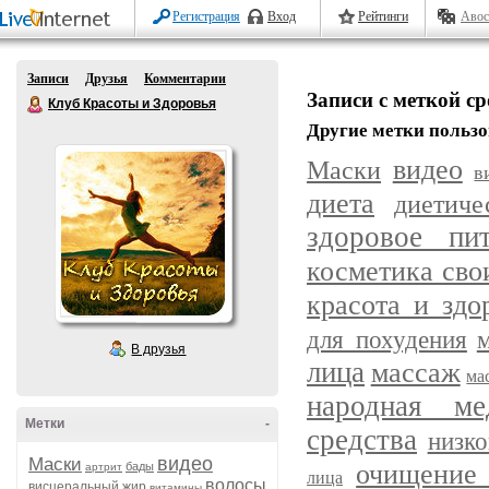
Регистрация
Вход
Рейтинги
Авос
Записи
Друзья
Комментарии
Записи с меткой ср
Клуб Красоты и Здоровья
Другие метки пользо
видео
Маски
в
диета
диетич
здоровое пит
косметика сво
красота и здо
для похудения
В друзья
лица
массаж
ма
народная ме
Метки
-
средства
низк
видео
Маски
очищение 
бады
артрит
лица
волосы
висцеральный жир
витамины