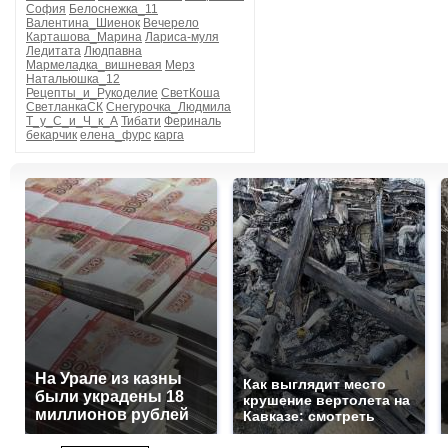
София
Белоснежка_11
Валентина_Шиенок
Вечерело
Карташова_Марина
Лариса-муля
Ледитата
Людпавна
Мармеладка_вишневая
Мерз
Натальюшка_12
Рецепты_и_Рукоделие
СветКоша
СветланкаСК
Снегурочка_Людмила
Т_у_С_и_Ч_к_А
Тибати
Фериналь
бекарчик
елена_фурс
карга
На Урале из казны
Как выглядит место
были украдены 18
крушение вертолета на
миллионов рублей
Кавказе: смотреть