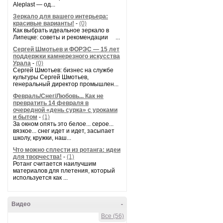
Aleplast — од...
Зеркало для вашего интерьера:
красивые варианты!
-
(0)
Как выбрать идеальное зеркало в
Липецке: советы и рекомендации ...
Сергей Шмотьев и ФОРЭС — 15 лет
поддержки камнерезного искусства
Урала
-
(0)
Сергей Шмотьев: бизнес на службе
культуры Сергей Шмотьев,
генеральный директор промышлен...
Февраль/Снег/Любовь... Как не
превратить 14 февраля в
очередной «день сурка» с уроками
и бытом
-
(1)
За окном опять это белое... серое...
вязкое... снег идет и идет, засыпает
школу, кружки, наш...
Что можно сплести из ротанга: идеи
для творчества!
-
(1)
Ротанг считается наилучшим
материалов для плетения, который
используется как ...
Видео
-
Все (56)