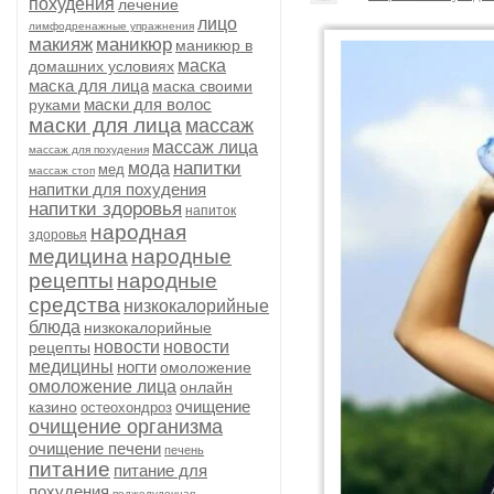
похудения
лечение
лицо
лимфодренажные упражнения
макияж
маникюр
маникюр в
маска
домашних условиях
маска для лица
маска своими
маски для волос
руками
маски для лица
массаж
массаж лица
массаж для похудения
напитки
мода
мед
массаж стоп
напитки для похудения
напитки здоровья
напиток
народная
здоровья
медицина
народные
рецепты
народные
средства
низкокалорийные
блюда
низкокалорийные
новости
новости
рецепты
медицины
ногти
омоложение
омоложение лица
онлайн
очищение
казино
остеохондроз
очищение организма
очищение печени
печень
питание
питание для
похудения
поджелудочная