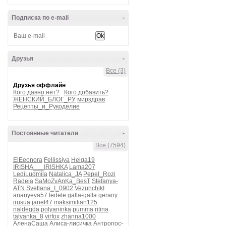
Подписка по e-mail
-
Друзья
-
Все (3)
Друзья оффлайн
Кого давно нет?
Кого добавить?
ЖЕНСКИЙ_БЛОГ_РУ
мирздрав
Рецепты_и_Рукоделие
Постоянные читатели
-
Все (7594)
ElEeonora
Fellissiya
Helga19
IRISHA___IRISHKA
Lama207
LediLudmila
Natalica_JA
Pepel_Rozi
Radeia
SaMoZvAnKa_BesT
Stefanya-
ATN
Svetlana_I_0902
VezunchikI
ananyeva57
fedele
galla-galla
gerany
irusua
janet47
maksimilian125
naldegda
polyaninka
pumma
ritina
tatyanka_8
virfox
zhanna1000
АленаСаша
Алиса-лисичка
Антропос-