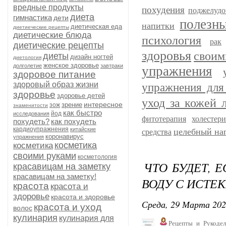
вредные продукты
похудения
поджелудо
диета
гимнастика
дети
полезн
напитки
диетическая еда
диетиеческие рецепты
диетические блюда
психология
рак
диетические рецепты
здоровья
своим
диеты
дизайн ногтей
диетология
женское здоровье
долголетие
завтраки
упражнения
здоровое питание
здоровый образ жизни
упражнения для
здоровье
здоровье детей
уход за кожей 
интересное
зрение
зож
знаменитости
как быстро
йод
исследования
фитотерапия
холестер
похудеть?
как похудеть
кардиоупражнения
китайские
целебный на
средства
коронавирус
упражнения
косметика
косметика
своими руками
косметология
ЧТО БУДЕТ, 
красавицам на заметку
красавицам на заметку!
ВОДУ С ИСТЕ
красота
красота и
здоровье
красота и здоровье
Среда, 29 Марта 202
красота и уход
волос
кулинария
кулинария для
Рецепты_и_Рукодел