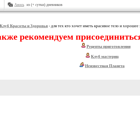
Авось
из (+ сутки) дневников
Клуб Красоты и Здоровья
- для тех кто хочет иметь красивое тело и хорошее 
акже рекомендуем присоединитьс
Рецепты приготовления
Клуб мастериц
Неизвестная Планета