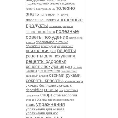
поджелудочная железа
подтяжка
полезно
живота
подтяжка лица
знать
полезное питание
полезные
полезные напитки
продукты
полезные рецепты
полезные
полезные свойства
советы
похудение
похудение
правильное питание
живота
прически
простуда
профилактика
рецепты
психология
рак
рецепты для похудения
рецепты здоровья
рецепты похудения
руны
салаты
салаты для похудения
самомассаж
своими руками
сахарный диабет
секреты красоты
сжигание жира
скачать бесплатно
скачать с
советы
depositfiles
сочетания
сон
спорт
стоматология
продуктов
суставы
стресс
тибетская медицина
упражнения
травы
упражнения для живота
упражнения для ног
упражнения для