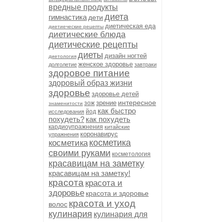
вредные продукты
диета
гимнастика
дети
диетическая еда
диетиеческие рецепты
диетические блюда
диетические рецепты
диеты
дизайн ногтей
диетология
женское здоровье
долголетие
завтраки
здоровое питание
здоровый образ жизни
здоровье
здоровье детей
интересное
зрение
зож
знаменитости
как быстро
йод
исследования
похудеть?
как похудеть
кардиоупражнения
китайские
коронавирус
упражнения
косметика
косметика
своими руками
косметология
красавицам на заметку
красавицам на заметку!
красота
красота и
здоровье
красота и здоровье
красота и уход
волос
кулинария
кулинария для