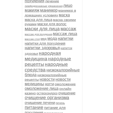
похудения
лечение
лицо
лимфодренажные упражнения
макияж
маникюр
маникюр в
маска
домашних условиях
маска для лица
маска своими
маски для волос
руками
маски для лица
массаж
массаж лица
массаж для похудения
напитки
мода
мед
массаж стоп
напитки для похудения
напитки здоровья
напиток
народная
здоровья
медицина
народные
рецепты
народные
средства
низкокалорийные
блюда
низкокалорийные
новости
новости
рецепты
медицины
ногти
омоложение
омоложение лица
онлайн
очищение
казино
остеохондроз
очищение организма
очищение печени
печень
питание
питание для
похудения
поджелудочная