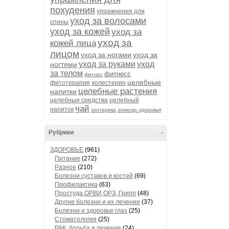
похудения
упражнения для
уход за волосами
спины
уход за кожей
уход за
уход за
кожей лица
лицом
уход за ногами
уход за
уход за руками
уход
ногтями
за телом
фитнесс
фитнес
целебные
фитотерапия
холестерин
целебные растения
напитки
целебные средства
целебный
чай
напиток
эзотерика
эликсир здоровья
Рубрики
-
ЗДОРОВЬЕ
(961)
Питание
(272)
Разное
(210)
Болезни суставов и костей
(69)
Профилактика
(63)
Простуда,ОРВИ,ОРЗ, Грипп
(48)
Другие болезни и их лечение
(37)
Болезни и здоровье глаз
(25)
Стоматология
(25)
РАК: борьба и лечение
(24)