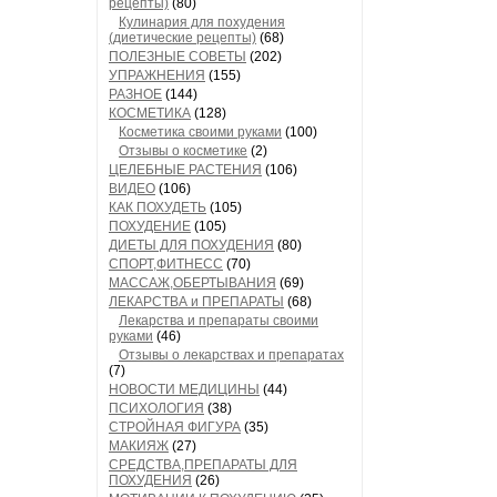
рецепты)
(80)
Кулинария для похудения
(диетические рецепты)
(68)
ПОЛЕЗНЫЕ СОВЕТЫ
(202)
УПРАЖНЕНИЯ
(155)
РАЗНОЕ
(144)
КОСМЕТИКА
(128)
Косметика своими руками
(100)
Отзывы о косметике
(2)
ЦЕЛЕБНЫЕ РАСТЕНИЯ
(106)
ВИДЕО
(106)
КАК ПОХУДЕТЬ
(105)
ПОХУДЕНИЕ
(105)
ДИЕТЫ ДЛЯ ПОХУДЕНИЯ
(80)
СПОРТ,ФИТНЕСС
(70)
МАССАЖ,ОБЕРТЫВАНИЯ
(69)
ЛЕКАРСТВА и ПРЕПАРАТЫ
(68)
Лекарства и препараты своими
руками
(46)
Отзывы о лекарствах и препаратах
(7)
НОВОСТИ МЕДИЦИНЫ
(44)
ПСИХОЛОГИЯ
(38)
СТРОЙНАЯ ФИГУРА
(35)
МАКИЯЖ
(27)
СРЕДСТВА,ПРЕПАРАТЫ ДЛЯ
ПОХУДЕНИЯ
(26)