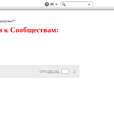
здоровье!!!
я к Сообществам:
[293]
292
291
..
..
1