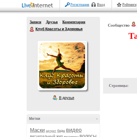
Регистрация
Вход
Рейтинги
Записи
Друзья
Комментарии
Сообщество
Клуб Красоты и Здоровья
Т
Страницы:
В друзья
Метки
-
видео
Маски
бады
артрит
волосы
висцеральный жир
витамины