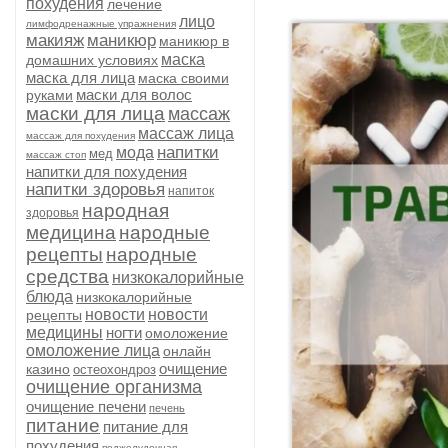
похудения
лечение
лицо
лимфодренажные упражнения
макияж
маникюр
маникюр в
маска
домашних условиях
маска для лица
маска своими
маски для волос
руками
маски для лица
массаж
массаж лица
массаж для похудения
напитки
мода
мед
массаж стоп
напитки для похудения
напитки здоровья
напиток
народная
здоровья
медицина
народные
рецепты
народные
средства
низкокалорийные
блюда
низкокалорийные
новости
новости
рецепты
медицины
ногти
омоложение
омоложение лица
онлайн
очищение
казино
остеохондроз
очищение организма
очищение печени
печень
питание
питание для
похудения
поджелудочная