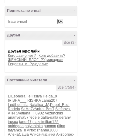
Подписка по e-mail
-
Друзья
-
Все (3)
Друзья оффлайн
Кого давно нет?
Кого добавить?
ЖЕНСКИЙ_БЛОГ_РУ
мирздрав
Рецепты_и_Рукоделие
Постоянные читатели
-
Все (7594)
ElEeonora
Fellissiya
Helga19
IRISHA___IRISHKA
Lama207
LediLudmila
Natalica_JA
Pepel_Rozi
Radeia
SaMoZvAnKa_BesT
Stefanya-
ATN
Svetlana_I_0902
VezunchikI
ananyeva57
fedele
galla-galla
gerany
irusua
janet47
maksimilian125
naldegda
polyaninka
pumma
ritina
tatyanka_8
virfox
zhanna1000
АленаСаша
Алиса-лисичка
Антропос-