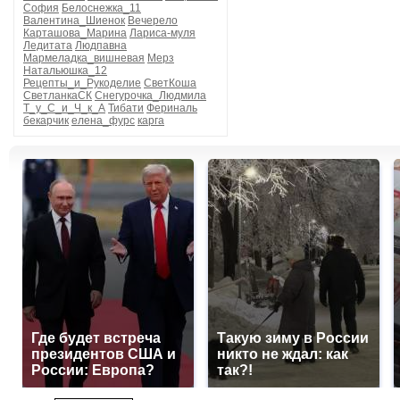
София
Белоснежка_11
Валентина_Шиенок
Вечерело
Карташова_Марина
Лариса-муля
Ледитата
Людпавна
Мармеладка_вишневая
Мерз
Натальюшка_12
Рецепты_и_Рукоделие
СветКоша
СветланкаСК
Снегурочка_Людмила
Т_у_С_и_Ч_к_А
Тибати
Фериналь
бекарчик
елена_фурс
карга
Где будет встреча
Такую зиму в России
президентов США и
никто не ждал: как
России: Европа?
так?!