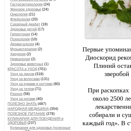
Гастроэнтерология
(24)
Женское здоровье
(24)
Онкология
(21)
Флебология
(20)
Сахарный диабет
(18)
Здоровье детей
(17)
Гипертония
(14)
Психология
(10)
Дерматалогия
(4)
Первые упоминан
Музыкотерапия
(2)
Хирургия
(2)
Диоскорид реком
Невралогия
(2)
Здоровье животных
(1)
Плиний остав
КРАСОТА и УХОД
(701)
зверобой 
Уход за лицом
(318)
Уход за волосами
(131)
Уход за руками и ногтями
(80)
Уход за телом
(71)
При раскопках
Разное
(58)
около 2500 л
Уход за ногами
(40)
ПОЛЕЗНО ЗНАТЬ
(487)
лекарственн
НАРОДНАЯ МЕДИЦИНА
(354)
собирали и суш
ПОЛЕЗНОЕ ПИТАНИЕ
(278)
КУЛИНАРИЯ ДЛЯ ПОХУДЕНИЯ и
каждый год». В с
ЗДОРОВЬЯ
(237)
Кулинария для здоровья (полезные