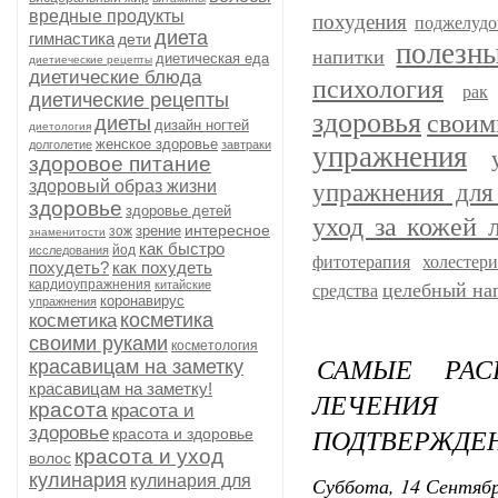
вредные продукты
похудения
поджелудо
диета
гимнастика
дети
полезн
напитки
диетическая еда
диетиеческие рецепты
диетические блюда
психология
рак
диетические рецепты
здоровья
своим
диеты
дизайн ногтей
диетология
женское здоровье
долголетие
завтраки
упражнения
здоровое питание
здоровый образ жизни
упражнения для
здоровье
здоровье детей
уход за кожей 
интересное
зрение
зож
знаменитости
как быстро
йод
исследования
фитотерапия
холестер
похудеть?
как похудеть
кардиоупражнения
китайские
целебный на
средства
коронавирус
упражнения
косметика
косметика
своими руками
косметология
САМЫЕ РАС
красавицам на заметку
красавицам на заметку!
ЛЕЧЕНИЯ
красота
красота и
ПОДТВЕРЖДЕ
здоровье
красота и здоровье
красота и уход
волос
кулинария
кулинария для
Суббота, 14 Сентябр