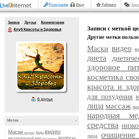
Регистрация
Вход
Рейтинги
Авос
Записи
Друзья
Комментарии
Записи с меткой ц
Клуб Красоты и Здоровья
Другие метки пользо
видео
Маски
в
диета
диетич
здоровое пит
косметика сво
красота и здо
для похудения
В друзья
лица
массаж
ма
народная ме
Метки
-
средства
низк
видео
Маски
очищение 
бады
артрит
лица
волосы
висцеральный жир
витамины