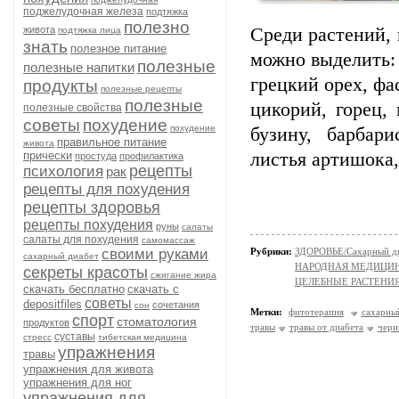
поджелудочная железа
подтяжка
полезно
живота
Среди растений, 
подтяжка лица
знать
полезное питание
можно выделить: 
полезные
полезные напитки
грецкий орех, фа
продукты
полезные рецепты
полезные
цикорий, горец,
полезные свойства
советы
похудение
похудение
бузину, барбари
правильное питание
живота
прически
листья артишока,
простуда
профилактика
рецепты
психология
рак
рецепты для похудения
рецепты здоровья
рецепты похудения
руны
салаты
салаты для похудения
самомассаж
своими руками
Рубрики:
ЗДОРОВЬЕ/Сахарный д
сахарный диабет
НАРОДНАЯ МЕДИЦИ
секреты красоты
сжигание жира
ЦЕЛЕБНЫЕ РАСТЕНИ
скачать бесплатно
скачать с
советы
depositfiles
сочетания
сон
Метки:
фитотерапия
сахарны
спорт
стоматология
продуктов
травы
травы от диабета
черн
суставы
стресс
тибетская медицина
упражнения
травы
упражнения для живота
упражнения для ног
упражнения для