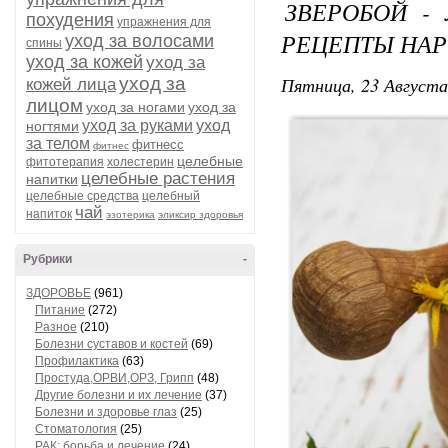
ЗВЕРОБОЙ - 
похудения
упражнения для
РЕЦЕПТЫ НА
уход за волосами
спины
уход за кожей
уход за
Пятница, 23 Августа
уход за
кожей лица
лицом
уход за ногами
уход за
уход за руками
уход
ногтями
за телом
фитнесс
фитнес
целебные
фитотерапия
холестерин
целебные растения
напитки
целебные средства
целебный
чай
напиток
эзотерика
эликсир здоровья
Рубрики
-
ЗДОРОВЬЕ
(961)
Питание
(272)
Разное
(210)
Болезни суставов и костей
(69)
Профилактика
(63)
Простуда,ОРВИ,ОРЗ, Грипп
(48)
Другие болезни и их лечение
(37)
Болезни и здоровье глаз
(25)
Стоматология
(25)
РАК: борьба и лечение
(24)