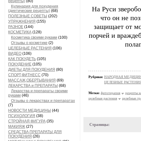
рецепты)
(80)
Кулинария для похудения
На Руси зверобо
(диетические рецепты)
(68)
ПОЛЕЗНЫЕ СОВЕТЫ
(202)
что он не поз
УПРАЖНЕНИЯ
(155)
защищает от мо
РАЗНОЕ
(144)
КОСМЕТИКА
(128)
порчей и вражде
Косметика своими руками
(100)
Отзывы о косметике
(2)
полаг
ЦЕЛЕБНЫЕ РАСТЕНИЯ
(106)
ВИДЕО
(106)
КАК ПОХУДЕТЬ
(105)
ПОХУДЕНИЕ
(105)
ДИЕТЫ ДЛЯ ПОХУДЕНИЯ
(80)
СПОРТ,ФИТНЕСС
(70)
Рубрики:
НАРОДНАЯ МЕДИЦИ
МАССАЖ,ОБЕРТЫВАНИЯ
(69)
ЦЕЛЕБНЫЕ РАСТЕНИ
ЛЕКАРСТВА и ПРЕПАРАТЫ
(68)
Лекарства и препараты своими
Метки:
фитотерапия
рецепты 
руками
(46)
целебные растения
целебные тр
Отзывы о лекарствах и препаратах
(7)
НОВОСТИ МЕДИЦИНЫ
(44)
ПСИХОЛОГИЯ
(38)
СТРОЙНАЯ ФИГУРА
(35)
Страницы:
МАКИЯЖ
(27)
СРЕДСТВА,ПРЕПАРАТЫ ДЛЯ
ПОХУДЕНИЯ
(26)