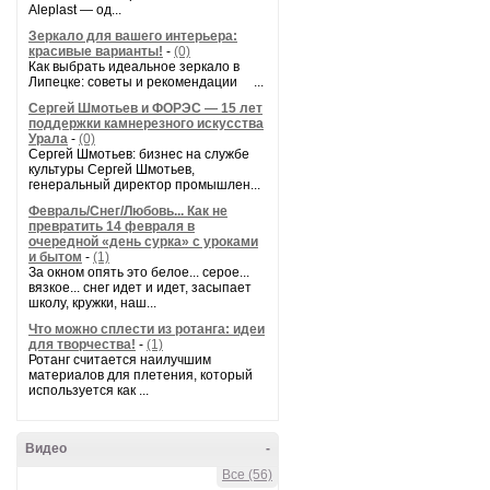
Aleplast — од...
Зеркало для вашего интерьера:
красивые варианты!
-
(0)
Как выбрать идеальное зеркало в
Липецке: советы и рекомендации ...
Сергей Шмотьев и ФОРЭС — 15 лет
поддержки камнерезного искусства
Урала
-
(0)
Сергей Шмотьев: бизнес на службе
культуры Сергей Шмотьев,
генеральный директор промышлен...
Февраль/Снег/Любовь... Как не
превратить 14 февраля в
очередной «день сурка» с уроками
и бытом
-
(1)
За окном опять это белое... серое...
вязкое... снег идет и идет, засыпает
школу, кружки, наш...
Что можно сплести из ротанга: идеи
для творчества!
-
(1)
Ротанг считается наилучшим
материалов для плетения, который
используется как ...
Видео
-
Все (56)