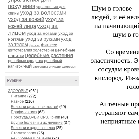
похудения
упражнения для
Шум в голове —
уход за волосами
спины
людей, и её нел
уход за кожей
уход за
на начинающийс
уход за
кожей лица
лицом
уход за ногами
уход за
шум в г
уход за руками
уход
ногтями
за телом
фитнесс
фитнес
целебные
фитотерапия
холестерин
Со времене
целебные растения
напитки
эластичность. Э
целебные средства
целебный
чай
напиток
эзотерика
эликсир здоровья
сосудам кров
кислород. Из-
Рубрики
-
гол
ЗДОРОВЬЕ
(961)
Питание
(272)
Разное
(210)
Аптечные пре
Болезни суставов и костей
(69)
устраняют сам
Профилактика
(63)
Простуда,ОРВИ,ОРЗ, Грипп
(48)
неприятные 
Другие болезни и их лечение
(37)
Болезни и здоровье глаз
(25)
Стоматология
(25)
РАК: борьба и лечение
(24)