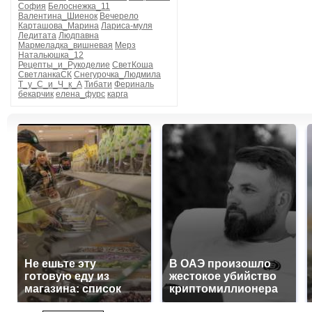
София
Белоснежка_11
Валентина_Шиенок
Вечерело
Карташова_Марина
Лариса-муля
Ледитата
Людпавна
Мармеладка_вишневая
Мерз
Натальюшка_12
Рецепты_и_Рукоделие
СветКоша
СветланкаСК
Снегурочка_Людмила
Т_у_С_и_Ч_к_А
Тибати
Фериналь
бекарчик
елена_фурс
карга
Не ешьте эту
В ОАЭ произошло
готовую еду из
жестокое убийство
магазина: список
криптомиллионера