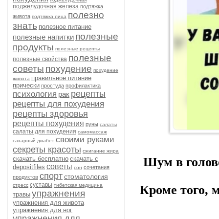
поджелудочная железа
подтяжка
полезно
живота
подтяжка лица
знать
полезное питание
полезные
полезные напитки
продукты
полезные рецепты
полезные
полезные свойства
советы
похудение
похудение
правильное питание
живота
прически
простуда
профилактика
рецепты
психология
рак
рецепты для похудения
рецепты здоровья
рецепты похудения
руны
салаты
салаты для похудения
самомассаж
своими руками
сахарный диабет
секреты красоты
сжигание жира
скачать бесплатно
скачать с
Шум в голове
советы
depositfiles
сочетания
сон
спорт
стоматология
продуктов
суставы
стресс
тибетская медицина
Кроме того, 
упражнения
травы
упражнения для живота
упражнения для ног
упражнения для