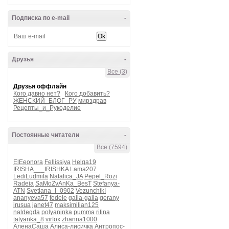
Подписка по e-mail
-
Друзья
-
Все (3)
Друзья оффлайн
Кого давно нет?
Кого добавить?
ЖЕНСКИЙ_БЛОГ_РУ
мирздрав
Рецепты_и_Рукоделие
Постоянные читатели
-
Все (7594)
ElEeonora
Fellissiya
Helga19
IRISHA___IRISHKA
Lama207
LediLudmila
Natalica_JA
Pepel_Rozi
Radeia
SaMoZvAnKa_BesT
Stefanya-
ATN
Svetlana_I_0902
VezunchikI
ananyeva57
fedele
galla-galla
gerany
irusua
janet47
maksimilian125
naldegda
polyaninka
pumma
ritina
tatyanka_8
virfox
zhanna1000
АленаСаша
Алиса-лисичка
Антропос-