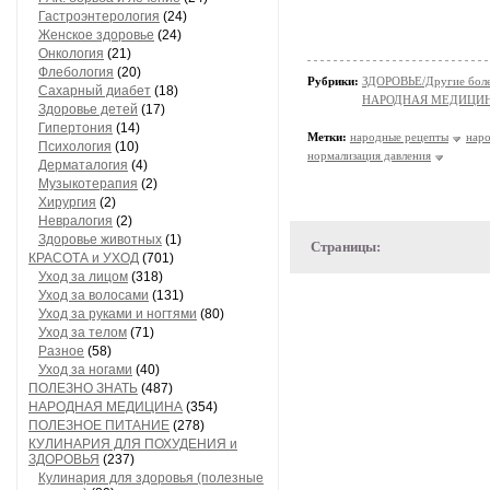
Гастроэнтерология
(24)
Женское здоровье
(24)
Онкология
(21)
Флебология
(20)
Рубрики:
ЗДОРОВЬЕ/Другие болез
Сахарный диабет
(18)
НАРОДНАЯ МЕДИЦИ
Здоровье детей
(17)
Гипертония
(14)
Метки:
народные рецепты
нар
Психология
(10)
нормализация давления
Дерматалогия
(4)
Музыкотерапия
(2)
Хирургия
(2)
Невралогия
(2)
Здоровье животных
(1)
Страницы:
КРАСОТА и УХОД
(701)
Уход за лицом
(318)
Уход за волосами
(131)
Уход за руками и ногтями
(80)
Уход за телом
(71)
Разное
(58)
Уход за ногами
(40)
ПОЛЕЗНО ЗНАТЬ
(487)
НАРОДНАЯ МЕДИЦИНА
(354)
ПОЛЕЗНОЕ ПИТАНИЕ
(278)
КУЛИНАРИЯ ДЛЯ ПОХУДЕНИЯ и
ЗДОРОВЬЯ
(237)
Кулинария для здоровья (полезные