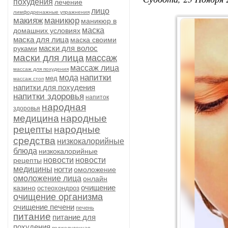
похудения
лечение
лицо
лимфодренажные упражнения
макияж
маникюр
маникюр в
маска
домашних условиях
маска для лица
маска своими
маски для волос
руками
маски для лица
массаж
массаж лица
массаж для похудения
напитки
мода
мед
массаж стоп
напитки для похудения
напитки здоровья
напиток
народная
здоровья
медицина
народные
рецепты
народные
средства
низкокалорийные
блюда
низкокалорийные
новости
новости
рецепты
медицины
ногти
омоложение
омоложение лица
онлайн
очищение
казино
остеохондроз
очищение организма
очищение печени
печень
питание
питание для
похудения
поджелудочная