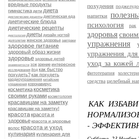
вредные продукты
похудения
поджелудо
диета
гимнастика
дети
полезн
напитки
диетическая еда
диетиеческие рецепты
диетические блюда
психология
рак
диетические рецепты
здоровья
своим
диеты
дизайн ногтей
диетология
женское здоровье
долголетие
завтраки
упражнения
здоровое питание
здоровый образ жизни
упражнения для
здоровье
здоровье детей
уход за кожей 
интересное
зрение
зож
знаменитости
как быстро
йод
исследования
фитотерапия
холестер
похудеть?
как похудеть
кардиоупражнения
китайские
целебный на
средства
коронавирус
упражнения
косметика
косметика
своими руками
косметология
КАК ИЗБАВ
красавицам на заметку
красавицам на заметку!
НОРМАЛИЗОВ
красота
красота и
здоровье
красота и здоровье
- ЭФФЕКТИВ
красота и уход
волос
кулинария
кулинария для
Суббота, 23 Ноября 