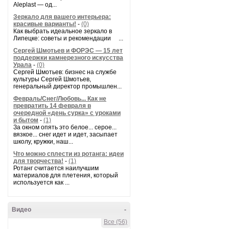
Aleplast — од...
Зеркало для вашего интерьера:
красивые варианты!
-
(0)
Как выбрать идеальное зеркало в
Липецке: советы и рекомендации ...
Сергей Шмотьев и ФОРЭС — 15 лет
поддержки камнерезного искусства
Урала
-
(0)
Сергей Шмотьев: бизнес на службе
культуры Сергей Шмотьев,
генеральный директор промышлен...
Февраль/Снег/Любовь... Как не
превратить 14 февраля в
очередной «день сурка» с уроками
и бытом
-
(1)
За окном опять это белое... серое...
вязкое... снег идет и идет, засыпает
школу, кружки, наш...
Что можно сплести из ротанга: идеи
для творчества!
-
(1)
Ротанг считается наилучшим
материалов для плетения, который
используется как ...
Видео
-
Все (56)