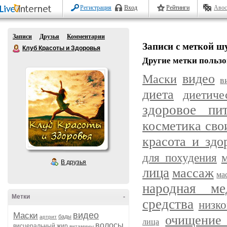
Регистрация
Вход
Рейтинги
Авос
Записи
Друзья
Комментарии
Записи с меткой ш
Клуб Красоты и Здоровья
Другие метки пользо
видео
Маски
в
диета
диетич
здоровое пит
косметика сво
красота и здо
для похудения
В друзья
лица
массаж
ма
народная ме
Метки
-
средства
низк
видео
Маски
очищение 
бады
артрит
лица
волосы
висцеральный жир
витамины