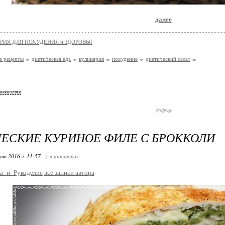
далее
РИЯ ДЛЯ ПОХУДЕНИЯ и ЗДОРОВЬЯ
е рецепты
диетическая еда
кулинария
похудение
диетический салат
зователям
ЕСКИЕ КУРИНОЕ ФИЛЕ С БРОККОЛИ
ня 2016 г. 11:57
+ в цитатник
ы_и_Рукоделие
все записи автора