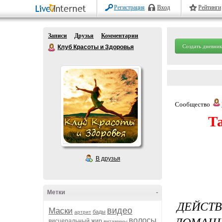
Регистрация
Вход
Рейтинги
Записи
Друзья
Комментарии
Создать дневник
Клуб Красоты и Здоровья
Сообщество
Т
В друзья
Метки
-
ДЕЙСТ
видео
Маски
бады
артрит
ДОМАШН
волосы
висцеральный жир
витамины