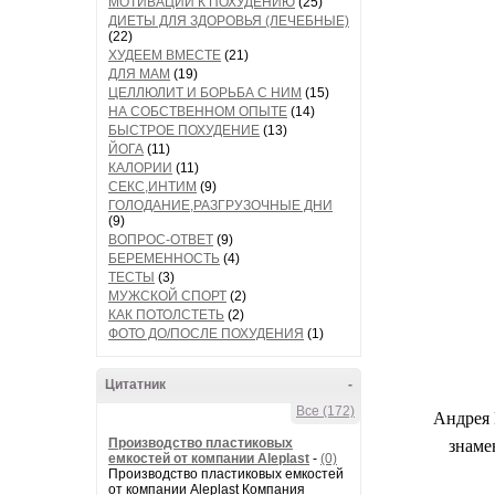
МОТИВАЦИИ К ПОХУДЕНИЮ
(25)
ДИЕТЫ ДЛЯ ЗДОРОВЬЯ (ЛЕЧЕБНЫЕ)
(22)
ХУДЕЕМ ВМЕСТЕ
(21)
ДЛЯ МАМ
(19)
ЦЕЛЛЮЛИТ И БОРЬБА С НИМ
(15)
НА СОБСТВЕННОМ ОПЫТЕ
(14)
БЫСТРОЕ ПОХУДЕНИЕ
(13)
ЙОГА
(11)
КАЛОРИИ
(11)
СЕКС,ИНТИМ
(9)
ГОЛОДАНИЕ,РАЗГРУЗОЧНЫЕ ДНИ
(9)
ВОПРОС-ОТВЕТ
(9)
БЕРЕМЕННОСТЬ
(4)
ТЕСТЫ
(3)
МУЖСКОЙ СПОРТ
(2)
КАК ПОТОЛСТЕТЬ
(2)
ФОТО ДО/ПОСЛЕ ПОХУДЕНИЯ
(1)
Цитатник
-
Все (172)
Андрея 
знаме
Производство пластиковых
емкостей от компании Aleplast
-
(0)
Производство пластиковых емкостей
от компании Aleplast Компания