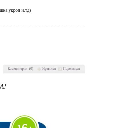
шка,укроп и.тд)
Комментарии
(
0
)
Нравится
Поделиться
А!