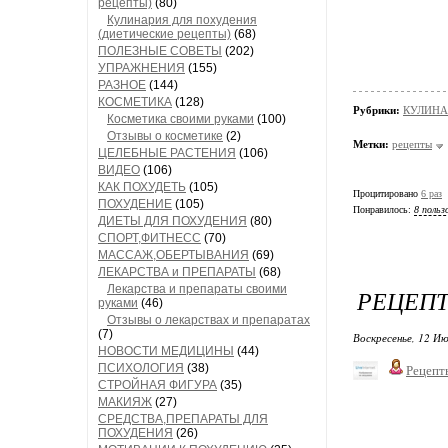
рецепты)
(80)
Кулинария для похудения
(диетические рецепты)
(68)
ПОЛЕЗНЫЕ СОВЕТЫ
(202)
УПРАЖНЕНИЯ
(155)
РАЗНОЕ
(144)
КОСМЕТИКА
(128)
Рубрики:
КУЛИНА
Косметика своими руками
(100)
Отзывы о косметике
(2)
Метки:
рецепты
ЦЕЛЕБНЫЕ РАСТЕНИЯ
(106)
ВИДЕО
(106)
КАК ПОХУДЕТЬ
(105)
Процитировано
6 раз
ПОХУДЕНИЕ
(105)
Понравилось:
8 польз
ДИЕТЫ ДЛЯ ПОХУДЕНИЯ
(80)
СПОРТ,ФИТНЕСС
(70)
МАССАЖ,ОБЕРТЫВАНИЯ
(69)
ЛЕКАРСТВА и ПРЕПАРАТЫ
(68)
Лекарства и препараты своими
РЕЦЕПТ
руками
(46)
Отзывы о лекарствах и препаратах
(7)
Воскресенье, 12 Ию
НОВОСТИ МЕДИЦИНЫ
(44)
ПСИХОЛОГИЯ
(38)
Рецепт
СТРОЙНАЯ ФИГУРА
(35)
МАКИЯЖ
(27)
СРЕДСТВА,ПРЕПАРАТЫ ДЛЯ
ПОХУДЕНИЯ
(26)