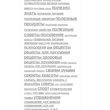
поджелудочная железа
подтяжка
полезно
живота
подтяжка лица
знать
полезное питание
полезные
полезные напитки
продукты
полезные рецепты
полезные
полезные свойства
советы
похудение
похудение
правильное питание
живота
прически
простуда
профилактика
рецепты
психология
рак
рецепты для похудения
рецепты здоровья
рецепты похудения
руны
салаты
салаты для похудения
самомассаж
своими руками
сахарный диабет
секреты красоты
сжигание жира
скачать бесплатно
скачать с
советы
depositfiles
сочетания
сон
спорт
стоматология
продуктов
суставы
стресс
тибетская медицина
упражнения
травы
упражнения для живота
упражнения для ног
упражнения для