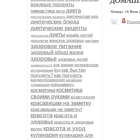
вредные продукты
диета
гимнастика
дети
Четверг, 16 Июня 
диетическая еда
диетиеческие рецепты
диетические блюда
Рецепт
диетические рецепты
диеты
дизайн ногтей
диетология
женское здоровье
долголетие
завтраки
здоровое питание
здоровый образ жизни
здоровье
здоровье детей
интересное
зрение
зож
знаменитости
как быстро
йод
исследования
похудеть?
как похудеть
кардиоупражнения
китайские
коронавирус
упражнения
косметика
косметика
своими руками
косметология
красавицам на заметку
красавицам на заметку!
красота
красота и
здоровье
красота и здоровье
красота и уход
волос
кулинария
кулинария для