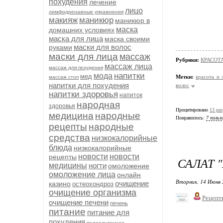
похудения
лечение
лицо
лимфодренажные упражнения
макияж
маникюр
маникюр в
маска
домашних условиях
маска для лица
маска своими
маски для волос
руками
маски для лица
массаж
Рубрики:
КРАСОТА
массаж лица
массаж для похудения
напитки
мода
мед
Метки:
красота и 
массаж стоп
напитки для похудения
волос
напитки здоровья
напиток
народная
здоровья
Процитировано
13 раз
медицина
народные
Понравилось:
7 польз
рецепты
народные
средства
низкокалорийные
блюда
низкокалорийные
новости
новости
рецепты
САЛАТ 
медицины
ногти
омоложение
омоложение лица
онлайн
Вторник, 14 Июня 
очищение
казино
остеохондроз
очищение организма
Рецепт
очищение печени
печень
питание
питание для
похудения
поджелудочная