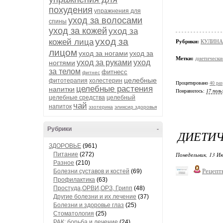
похудения
упражнения для
уход за волосами
спины
уход за кожей
уход за
уход за
кожей лица
Рубрики:
КУЛИНА
лицом
уход за ногами
уход за
Метки:
диетически
уход за руками
уход
ногтями
за телом
фитнесс
фитнес
целебные
фитотерапия
холестерин
Процитировано
40 раз
целебные растения
напитки
Понравилось:
17 поль
целебные средства
целебный
чай
напиток
эзотерика
эликсир здоровья
Рубрики
-
ДИЕТИЧ
ЗДОРОВЬЕ
(961)
Питание
(272)
Понедельник, 13 Ию
Разное
(210)
Рецепт
Болезни суставов и костей
(69)
Профилактика
(63)
Простуда,ОРВИ,ОРЗ, Грипп
(48)
Другие болезни и их лечение
(37)
Болезни и здоровье глаз
(25)
Стоматология
(25)
РАК: борьба и лечение
(24)