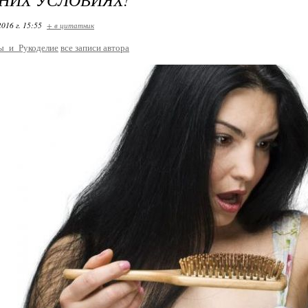
2016 г. 15:55
+ в цитатник
ы_и_Рукоделие
все записи автора