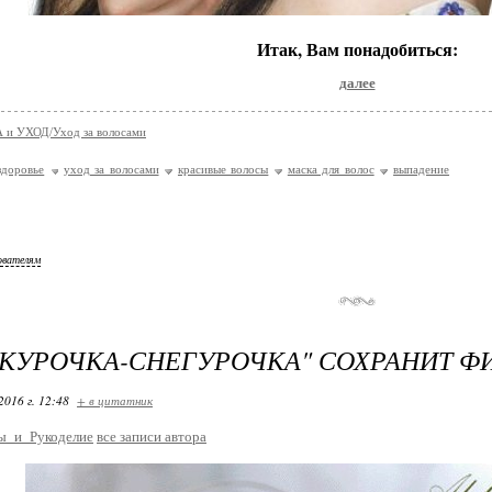
Итак, Вам понадобиться:
далее
 и УХОД/Уход за волосами
здоровье
уход за волосами
красивые волосы
маска для волос
выпадение
ователям
"КУРОЧКА-СНЕГУРОЧКА" СОХРАНИТ Ф
2016 г. 12:48
+ в цитатник
ы_и_Рукоделие
все записи автора