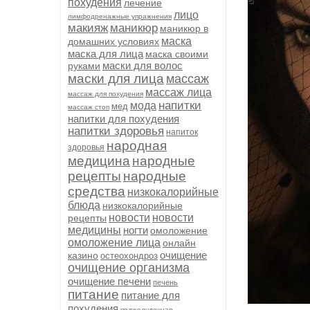
похудения
лечение
лицо
лимфодренажные упражнения
макияж
маникюр
маникюр в
маска
домашних условиях
маска для лица
маска своими
маски для волос
руками
маски для лица
массаж
массаж лица
массаж для похудения
напитки
мода
мед
массаж стоп
напитки для похудения
напитки здоровья
напиток
народная
здоровья
медицина
народные
рецепты
народные
средства
низкокалорийные
блюда
низкокалорийные
новости
новости
рецепты
медицины
ногти
омоложение
омоложение лица
онлайн
очищение
казино
остеохондроз
очищение организма
очищение печени
печень
питание
питание для
похудения
поджелудочная