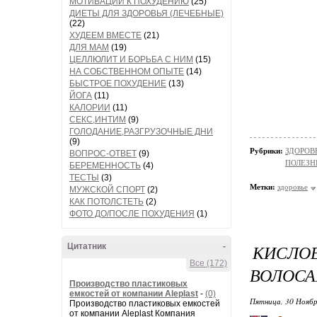
МОТИВАЦИИ К ПОХУДЕНИЮ
(25)
ДИЕТЫ ДЛЯ ЗДОРОВЬЯ (ЛЕЧЕБНЫЕ)
(22)
ХУДЕЕМ ВМЕСТЕ
(21)
ДЛЯ МАМ
(19)
ЦЕЛЛЮЛИТ И БОРЬБА С НИМ
(15)
НА СОБСТВЕННОМ ОПЫТЕ
(14)
БЫСТРОЕ ПОХУДЕНИЕ
(13)
ЙОГА
(11)
КАЛОРИИ
(11)
СЕКС,ИНТИМ
(9)
ГОЛОДАНИЕ,РАЗГРУЗОЧНЫЕ ДНИ
(9)
Рубрики:
ЗДОРОВЬ
ВОПРОС-ОТВЕТ
(9)
ПОЛЕЗН
БЕРЕМЕННОСТЬ
(4)
ТЕСТЫ
(3)
Метки:
здоровье
МУЖСКОЙ СПОРТ
(2)
КАК ПОТОЛСТЕТЬ
(2)
ФОТО ДО/ПОСЛЕ ПОХУДЕНИЯ
(1)
КИСЛО
Цитатник
-
Все (172)
ВОЛОС
Производство пластиковых
емкостей от компании Aleplast
-
(0)
Пятница, 30 Ноябр
Производство пластиковых емкостей
от компании Aleplast Компания