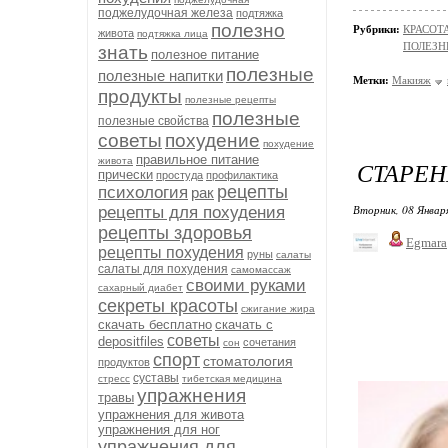
поджелудочная железа
подтяжка
полезно
Рубрики:
КРАСОТА
живота
подтяжка лица
ПОЛЕЗН
знать
полезное питание
полезные
полезные напитки
Метки:
Макияж
продукты
полезные рецепты
полезные
полезные свойства
советы
похудение
похудение
правильное питание
живота
СТАРЕН
прически
простуда
профилактика
рецепты
психология
рак
Вторник, 08 Январ
рецепты для похудения
рецепты здоровья
Egmara
рецепты похудения
руны
салаты
салаты для похудения
самомассаж
своими руками
сахарный диабет
секреты красоты
сжигание жира
скачать бесплатно
скачать с
советы
depositfiles
сочетания
сон
спорт
стоматология
продуктов
суставы
стресс
тибетская медицина
упражнения
травы
упражнения для живота
упражнения для ног
упражнения для