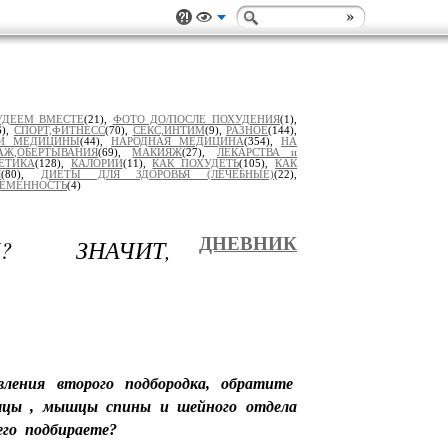
УДЕЕМ ВМЕСТЕ
(21),
ФОТО ДО/ПОСЛЕ ПОХУДЕНИЯ
(1),
6),
СПОРТ,ФИТНЕСС
(70),
СЕКС,ИНТИМ
(9),
РАЗНОЕ
(144),
И МЕДИЦИНЫ
(44),
НАРОДНАЯ МЕДИЦИНА
(354),
НА
АЖ,ОБЕРТЫВАНИЯ
(69),
МАКИЯЖ
(27),
ЛЕКАРСТВА и
ЕТИКА
(128),
КАЛОРИИ
(11),
КАК ПОХУДЕТЬ
(105),
КАК
Я
(80),
ДИЕТЫ ДЛЯ ЗДОРОВЬЯ (ЛЕЧЕБНЫЕ)
(22),
РЕМЕННОСТЬ
(4)
? ЗНАЧИТ,
ДНЕВНИК
ения второго подбородка, обратите
цы , мышцы спины и шейного отдела
его подбираете?