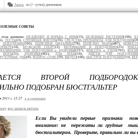
Авось
из (+ сутки) дневников
ПОЛЕЗНЫЕ СОВЕТЫ
.
 этом дневнике:
ЦЕЛЛЮЛИТ И БОРЬБА С НИМ
(15),
ЦЕЛЕБНЫЕ РАСТЕНИЯ
(106),
Х
5),
ТЕСТЫ
(3),
СТРОЙНАЯ ФИГУРА
(35),
СРЕДСТВА,ПРЕПАРАТЫ ДЛЯ ПОХУДЕНИЯ
(2
),
ПОХУДЕНИЕ
(105),
ПОЛЕЗНОЕ ПИТАНИЕ
(278),
ПОЛЕЗНО ЗНАТЬ
(487),
НОВОСТ
ОПЫТЕ
(14),
МУЖСКОЙ СПОРТ
(2),
МОТИВАЦИИ К ПОХУДЕНИЮ
(25),
МАСС
,
КУЛИНАРИЯ ДЛЯ ПОХУДЕНИЯ и ЗДОРОВЬЯ
(237),
КРАСОТА и УХОД
(701),
КОСМ
),
ЙОГА
(11),
ЗДОРОВЬЕ
(961),
ДЛЯ МАМ
(19),
ДИЕТЫ ДЛЯ ПОХУДЕНИ
ГРУЗОЧНЫЕ ДНИ
(9),
ВОПРОС-ОТВЕТ
(9),
ВИДЕО
(106),
БЫСТРОЕ ПОХУДЕНИЕ
(13),
БЕ
ЧАЕТСЯ ВТОРОЙ ПОДБОРОДОК
ИЛЬНО ПОДОБРАН БЮСТГАЛЬТЕР
я 2013 г. 12:27
+ в цитатник
rway
все записи автора
Если Вы увидели первые признаки появл
внимание: не пережаты ли грудные мыш
бюстгальтером. Проверьте, правильно ли вы 