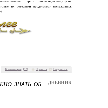
рганизм начинает стареть. Причем одни люди (а их
оторые их ровесники продолжают наслаждаться
у?
Комментарии
(
12
)
Нравится
Поделиться
ЖНО ЗНАТЬ ОБ
ДНЕВНИК