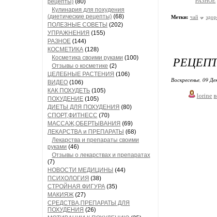
РАЗНОЕ
рецепты)
(80)
Кулинария для похудения
(диетические рецепты)
(68)
Метки:
чай
здор
ПОЛЕЗНЫЕ СОВЕТЫ
(202)
УПРАЖНЕНИЯ
(155)
РАЗНОЕ
(144)
КОСМЕТИКА
(128)
РЕЦЕПТ
Косметика своими руками
(100)
Отзывы о косметике
(2)
ЦЕЛЕБНЫЕ РАСТЕНИЯ
(106)
Воскресенье, 09 Де
ВИДЕО
(106)
КАК ПОХУДЕТЬ
(105)
lorine
в
ПОХУДЕНИЕ
(105)
ДИЕТЫ ДЛЯ ПОХУДЕНИЯ
(80)
СПОРТ,ФИТНЕСС
(70)
МАССАЖ,ОБЕРТЫВАНИЯ
(69)
ЛЕКАРСТВА и ПРЕПАРАТЫ
(68)
Лекарства и препараты своими
руками
(46)
Отзывы о лекарствах и препаратах
(7)
НОВОСТИ МЕДИЦИНЫ
(44)
ПСИХОЛОГИЯ
(38)
СТРОЙНАЯ ФИГУРА
(35)
МАКИЯЖ
(27)
СРЕДСТВА,ПРЕПАРАТЫ ДЛЯ
ПОХУДЕНИЯ
(26)