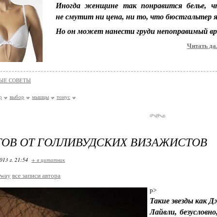
Иногда женщине так понравится белье, ч
не смутит ни цена, ни то, что бюстгальтер я
Но он может нанести груди непоправимый вре
Читать дал
ЫЕ СОВЕТЫ
р
выбор
мышцы
тонус
ТОВ ОТ ГОЛЛИВУДСКИХ ВИЗАЖИСТОВ
013 г. 21:54
+ в цитатник
rway
все записи автора
p>
Такие звезды как 
Лайвли, безусловн