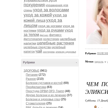
похудения
упражнения для
уход за волосами
спины
уход за кожей
уход за
уход за
кожей лица
лицом
уход за ногами
уход за
уход за руками
уход
ногтями
за телом
фитнесс
фитнес
целебные
фитотерапия
холестерин
целебные растения
напитки
целебные средства
целебный
чай
напиток
эзотерика
эликсир здоровья
Рубрики:
ПОЛЕЗН
Метки:
тарость
Рубрики
-
ЗДОРОВЬЕ
(961)
Питание
(272)
Разное
(210)
ЧЕМ ПО
Болезни суставов и костей
(69)
Профилактика
(63)
ЭЛИКСИ
Простуда,ОРВИ,ОРЗ, Грипп
(48)
Другие болезни и их лечение
(37)
Болезни и здоровье глаз
(25)
Суббота, 15 Декаб
Стоматология
(25)
РАК: борьба и лечение
(24)