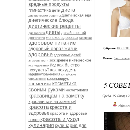
вредные продукты
диета
гимнастика
дети
диетическая еда
диетиеческие рецепты
диетические блюда
диетические рецепты
диеты
дизайн ногтей
диетология
женское здоровье
долголетие
завтраки
здоровое питание
здоровый образ жизни
Рубрики:
ПОЛЕЗН
здоровье
здоровье детей
Метки:
бюстгальте
интересное
зрение
зож
знаменитости
как быстро
йод
исследования
похудеть?
как похудеть
кардиоупражнения
китайские
коронавирус
упражнения
5 СОВЕ
косметика
косметика
своими руками
косметология
красавицам на заметку
Среда, 09 Января 2
красавицам на заметку!
olgano
красота
красота и
здоровье
красота и здоровье
красота и уход
волос
кулинария
кулинария для