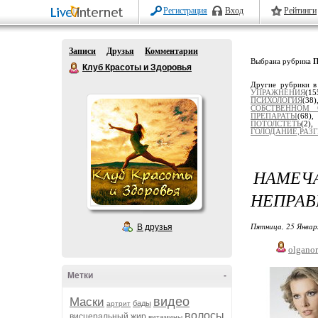
Регистрация
Вход
Рейтинги
Записи
Друзья
Комментарии
Выбрана рубрика
Клуб Красоты и Здоровья
Другие рубрики в
УПРАЖНЕНИЯ
(15
ПСИХОЛОГИЯ
(38
СОБСТВЕННОМ 
ПРЕПАРАТЫ
(68)
ПОТОЛСТЕТЬ
(2
ГОЛОДАНИЕ,РАЗ
НАМЕ
НЕПРАВ
Пятница, 25 Январ
В друзья
olgano
Метки
-
видео
Маски
бады
артрит
волосы
висцеральный жир
витамины