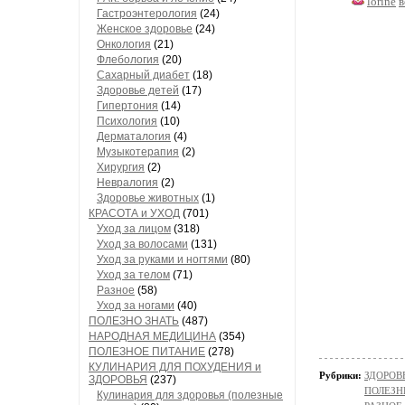
lorine
в
Гастроэнтерология
(24)
Женское здоровье
(24)
Онкология
(21)
Флебология
(20)
Сахарный диабет
(18)
Здоровье детей
(17)
Гипертония
(14)
Психология
(10)
Дерматалогия
(4)
Музыкотерапия
(2)
Хирургия
(2)
Невралогия
(2)
Здоровье животных
(1)
КРАСОТА и УХОД
(701)
Уход за лицом
(318)
Уход за волосами
(131)
Уход за руками и ногтями
(80)
Уход за телом
(71)
Разное
(58)
Уход за ногами
(40)
ПОЛЕЗНО ЗНАТЬ
(487)
НАРОДНАЯ МЕДИЦИНА
(354)
ПОЛЕЗНОЕ ПИТАНИЕ
(278)
КУЛИНАРИЯ ДЛЯ ПОХУДЕНИЯ и
Рубрики:
ЗДОРОВЬ
ЗДОРОВЬЯ
(237)
ПОЛЕЗН
Кулинария для здоровья (полезные