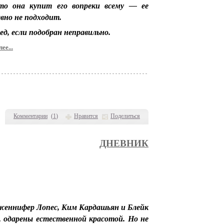
то она купит его вопреки всему — ее
вно не подходит.
д, если подобран неправильно.
ее...
Комментарии
(
1
)
Нравится
Поделиться
ДНЕВНИК
Дженнифер Лопес, Ким Кардашьян и Блейк
о, одарены естественной красотой. Но не