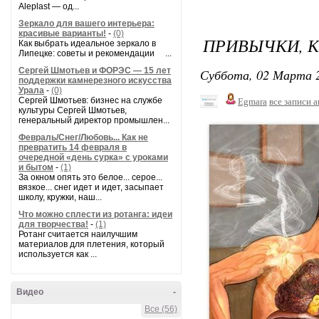
Aleplast — од...
Зеркало для вашего интерьера:
красивые варианты!
-
(0)
ПРИВЫЧКИ, 
Как выбрать идеальное зеркало в
Липецке: советы и рекомендации ...
Сергей Шмотьев и ФОРЭС — 15 лет
Суббота, 02 Марта 2
поддержки камнерезного искусства
Урала
-
(0)
Сергей Шмотьев: бизнес на службе
Egmara
все записи 
культуры Сергей Шмотьев,
генеральный директор промышлен...
Февраль/Снег/Любовь... Как не
превратить 14 февраля в
очередной «день сурка» с уроками
и бытом
-
(1)
За окном опять это белое... серое...
вязкое... снег идет и идет, засыпает
школу, кружки, наш...
Что можно сплести из ротанга: идеи
для творчества!
-
(1)
Ротанг считается наилучшим
материалов для плетения, который
используется как ...
Видео
-
Все (56)