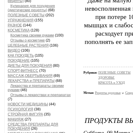
Даже на малую 
рецепты)
(80)
Кулинария для похудения
невосполненная 
(диетические рецепты)
(68)
ПОЛЕЗНЫЕ СОВЕТЫ
(202)
при потере 1
УПРАЖНЕНИЯ
(155)
мышцах и слабос
РАЗНОЕ
(144)
КОСМЕТИКА
(128)
расходует пр
Косметика своими руками
(100)
Отзывы о косметике
(2)
пополнять ее за
ЦЕЛЕБНЫЕ РАСТЕНИЯ
(106)
ВИДЕО
(106)
КАК ПОХУДЕТЬ
(105)
ПОХУДЕНИЕ
(105)
ДИЕТЫ ДЛЯ ПОХУДЕНИЯ
(80)
СПОРТ,ФИТНЕСС
(70)
Рубрики:
ПОЛЕЗНЫЕ СОВЕТЫ
МАССАЖ,ОБЕРТЫВАНИЯ
(69)
ЗДОРОВЬЕ
ЛЕКАРСТВА и ПРЕПАРАТЫ
(68)
КРАСОТА и УХОД
Лекарства и препараты своими
руками
(46)
Метки:
Рецепты здоровья
Секр
Отзывы о лекарствах и препаратах
(7)
НОВОСТИ МЕДИЦИНЫ
(44)
ПСИХОЛОГИЯ
(38)
СТРОЙНАЯ ФИГУРА
(35)
ПРОДУКТЫ В
МАКИЯЖ
(27)
СРЕДСТВА,ПРЕПАРАТЫ ДЛЯ
ПОХУДЕНИЯ
(26)
Суббота, 09 Марта 2