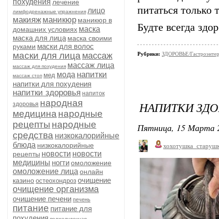
похудения
лечение
питаться только 
лицо
лимфодренажные упражнения
макияж
маникюр
маникюр в
Будте всегда здо
маска
домашних условиях
маска для лица
маска своими
маски для волос
руками
маски для лица
массаж
Рубрики:
ЗДОРОВЬЕ/Гастроэнтер
массаж лица
массаж для похудения
напитки
мода
мед
массаж стоп
напитки для похудения
напитки здоровья
напиток
народная
НАПИТКИ ЗДО
здоровья
медицина
народные
рецепты
народные
Пятница, 15 Марта 2
средства
низкокалорийные
блюда
низкокалорийные
хохотушка_старуш
новости
новости
рецепты
медицины
ногти
омоложение
омоложение лица
онлайн
очищение
казино
остеохондроз
очищение организма
очищение печени
печень
питание
питание для
похудения
поджелудочная