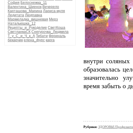
София
Белоснежка_11
Валентина_Шиенок
Вечерело
Карташова_Марина
Лариса-муля
Ледитата
Людпавна
Мармеладка_вишневая
Мерз
Натальюшка_12
Рецепты_и_Рукоделие
СветКоша
СветланкаСК
Снегурочка_Людмила
Т_у_С_и_Ч_к_А
Тибати
Фериналь
бекарчик
елена_фурс
карга
внутри соляных 
образовалась це
значительно ул
время забыть о д
Рубрики:
ЗДОРОВЬЕ/Профилакти