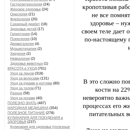
Гастроэнтерология
(24)
кропотливая раб
Женское здоровье
(24)
не все помнят
Онкология
(21)
Флебология
(20)
здоровье – ну
Сахарный диабет
(18)
Здоровье детей
(17)
своем теле дает 
Гипертония
(14)
по-настоящему п
Психология
(10)
Дерматалогия
(4)
Музыкотерапия
(2)
Хирургия
(2)
Невралогия
(2)
Здоровье животных
(1)
КРАСОТА и УХОД
(701)
Уход за лицом
(318)
Уход за волосами
(131)
В это сложно по
Уход за руками и ногтями
(80)
Уход за телом
(71)
кости на 22
Разное
(58)
невероятно важна
Уход за ногами
(40)
ПОЛЕЗНО ЗНАТЬ
(487)
процессах его ж
НАРОДНАЯ МЕДИЦИНА
(354)
питательных в
ПОЛЕЗНОЕ ПИТАНИЕ
(278)
КУЛИНАРИЯ ДЛЯ ПОХУДЕНИЯ и
ЗДОРОВЬЯ
(237)
Кулинария для здоровья (полезные