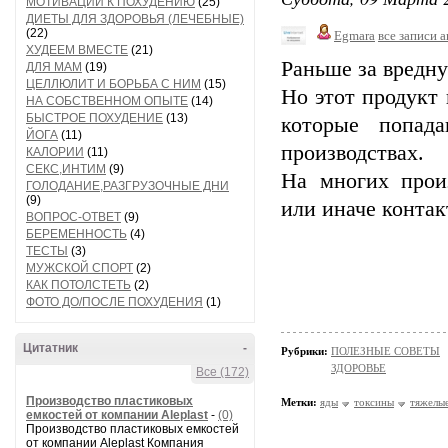
МОТИВАЦИИ К ПОХУДЕНИЮ
(25)
ДИЕТЫ ДЛЯ ЗДОРОВЬЯ (ЛЕЧЕБНЫЕ)
(22)
Egmara
все записи 
ХУДЕЕМ ВМЕСТЕ
(21)
Раньше за вредн
ДЛЯ МАМ
(19)
ЦЕЛЛЮЛИТ И БОРЬБА С НИМ
(15)
Но этот продукт 
НА СОБСТВЕННОМ ОПЫТЕ
(14)
БЫСТРОЕ ПОХУДЕНИЕ
(13)
которые попад
ЙОГА
(11)
производствах.
КАЛОРИИ
(11)
СЕКС,ИНТИМ
(9)
На многих прои
ГОЛОДАНИЕ,РАЗГРУЗОЧНЫЕ ДНИ
(9)
или иначе конта
ВОПРОС-ОТВЕТ
(9)
БЕРЕМЕННОСТЬ
(4)
ТЕСТЫ
(3)
МУЖСКОЙ СПОРТ
(2)
КАК ПОТОЛСТЕТЬ
(2)
ФОТО ДО/ПОСЛЕ ПОХУДЕНИЯ
(1)
Цитатник
-
Рубрики:
ПОЛЕЗНЫЕ СОВЕТЫ
ЗДОРОВЬЕ
Все (172)
Производство пластиковых
Метки:
яды
токсины
тяжелы
емкостей от компании Aleplast
-
(0)
Производство пластиковых емкостей
от компании Aleplast Компания