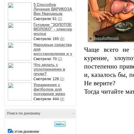
5 Способов
Лечения ВАРИКОЗА
Вен Народным
Смотрели: 61
(2)
Готовим "ЗОЛОТОЕ
МОЛОКО" - эликсир
молод
Смотрели: 165
(6)
Народные средства
Чаще всего не 
для
восстановления и у
курение, злоуп
Смотрели: 70
(2)
Что делать с
постепенно прив
уплотнениями в
и, казалось бы, 
груди?
Смотрели: 126
(1)
Не верите?
Упражнения с
фитболом для
Тогда читайте ма
похудения живо
Смотрели: 444
(4)
Поиск по дневнику
-
в этом дневнике