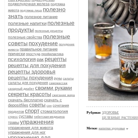
поджелудочная железа
подтяжка
полезно
живота
подтяжка лица
знать
полезное питание
полезные
полезные напитки
продукты
полезные рецепты
полезные
полезные свойства
советы
похудение
похудение
правильное питание
живота
прически
простуда
профилактика
рецепты
психология
рак
рецепты для похудения
рецепты здоровья
рецепты похудения
руны
салаты
салаты для похудения
самомассаж
своими руками
сахарный диабет
секреты красоты
сжигание жира
скачать бесплатно
скачать с
советы
depositfiles
сочетания
сон
спорт
стоматология
продуктов
Рубрики:
ЗДОРОВЬЕ
суставы
стресс
тибетская медицина
ЦЕЛЕБНЫЕ РАСТЕНИ
упражнения
травы
упражнения для живота
Метки:
напитки здоровья
упражнения для ног
упражнения для