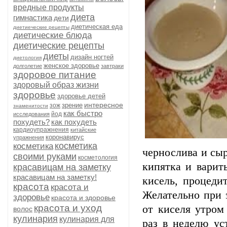
вредные продукты
диета
гимнастика
дети
диетическая еда
диетиеческие рецепты
диетические блюда
диетические рецепты
диеты
дизайн ногтей
диетология
женское здоровье
долголетие
завтраки
здоровое питание
здоровый образ жизни
здоровье
здоровье детей
интересное
зрение
зож
знаменитости
как быстро
йод
исследования
похудеть?
как похудеть
кардиоупражнения
китайские
коронавирус
упражнения
косметика
косметика
чернослива и сыр
своими руками
косметология
кипятка и варит
красавицам на заметку
красавицам на заметку!
кисель, процеди
красота
красота и
Желательно при 
здоровье
красота и здоровье
красота и уход
от киселя утром
волос
кулинария
кулинария для
раз в неделю ус