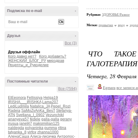
Подписка по e-mail
-
Рубрики:
ЗДОРОВЬЕ/Разное
Метки:
привычки
вред
здоро
Друзья
-
Все (3)
ЧТО ТАКО
Друзья оффлайн
Кого давно нет?
Кого добавить?
ГАЛОТЕРАПИЯ
ЖЕНСКИЙ_БЛОГ_РУ
мирздрав
Рецепты_и_Рукоделие
Четверг, 28 Февраля 
Постоянные читатели
-
Egmara
все записи 
Все (7594)
ElEeonora
Fellissiya
Helga19
IRISHA___IRISHKA
Lama207
LediLudmila
Natalica_JA
Pepel_Rozi
Radeia
SaMoZvAnKa_BesT
Stefanya-
ATN
Svetlana_I_0902
VezunchikI
ananyeva57
fedele
galla-galla
gerany
irusua
janet47
maksimilian125
naldegda
polyaninka
pumma
ritina
tatyanka_8
virfox
zhanna1000
АленаСаша
Алиса-лисичка
Антропос-