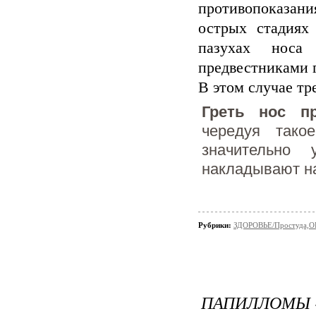
противопоказани
острых стадиях
пазухах носа
предвестниками 
В этом случае тр
Греть нос п
чередуя тако
значительно у
накладывают на
Рубрики:
ЗДОРОВЬЕ/Простуда,О
ПАПИЛЛОМЫ -