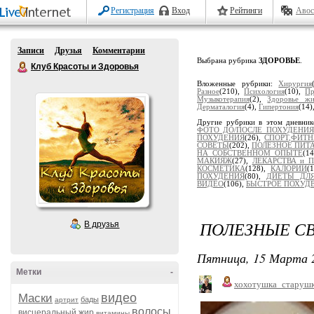
Регистрация
Вход
Рейтинги
Авос
Записи
Друзья
Комментарии
Выбрана рубрика
ЗДОРОВЬЕ
.
Клуб Красоты и Здоровья
Вложенные рубрики:
Хирургия
Разное
(210),
Психология
(10),
Пр
Музыкотерапия
(2),
Здоровье жи
Дерматалогия
(4),
Гипертония
(14)
Другие рубрики в этом дневни
ФОТО ДО/ПОСЛЕ ПОХУДЕНИЯ
ПОХУДЕНИЯ
(26),
СПОРТ,ФИТН
СОВЕТЫ
(202),
ПОЛЕЗНОЕ ПИТ
НА СОБСТВЕННОМ ОПЫТЕ
(1
МАКИЯЖ
(27),
ЛЕКАРСТВА и 
КОСМЕТИКА
(128),
КАЛОРИИ
(
ПОХУДЕНИЯ
(80),
ДИЕТЫ ДЛЯ
ВИДЕО
(106),
БЫСТРОЕ ПОХУД
ПОЛЕЗНЫЕ СВ
В друзья
Пятница, 15 Марта 2
Метки
-
хохотушка_старуш
видео
Маски
бады
артрит
волосы
висцеральный жир
витамины