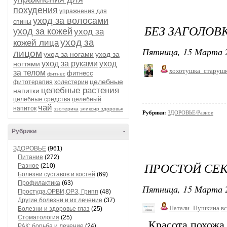
похудения
упражнения для
уход за волосами
спины
БЕЗ ЗАГОЛОВ
уход за кожей
уход за
уход за
кожей лица
Пятница, 15 Марта 2
лицом
уход за ногами
уход за
уход за руками
уход
ногтями
хохотушка_старуш
за телом
фитнесс
фитнес
целебные
фитотерапия
холестерин
целебные растения
напитки
целебные средства
целебный
чай
напиток
эзотерика
эликсир здоровья
Рубрики:
ЗДОРОВЬЕ/Разное
Рубрики
-
ЗДОРОВЬЕ
(961)
Питание
(272)
ПРОСТОЙ СЕК
Разное
(210)
Болезни суставов и костей
(69)
Профилактика
(63)
Пятница, 15 Марта 2
Простуда,ОРВИ,ОРЗ, Грипп
(48)
Другие болезни и их лечение
(37)
Натали_Пушкина
вс
Болезни и здоровье глаз
(25)
Стоматология
(25)
Красота похожа 
РАК: борьба и лечение
(24)