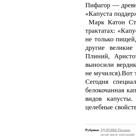
Пифагор — древн
«Капуста поддерж
Марк Катон Ст
трактатах: «Кап
не только пищей
другие великие
Плиний, Арист
выносили вердик
не мучился).Вот 
Сегодня специа
белокочанная кап
видов капусты.
целебные свойст
Рубрики:
ЗДОРОВЬЕ/Питание
ПОЛЕЗНОЕ ПИТАНИЕ