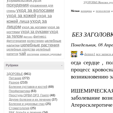
ЗДОРОВЬЕ/Женское здо
похудения
упражнения для
уход за волосами
спины
Метки:
женщина
психология
уход за кожей
уход за
уход за
кожей лица
лицом
уход за ногами
уход за
уход за руками
уход
ногтями
БЕЗ ЗАГОЛОВ
за телом
фитнесс
фитнес
целебные
фитотерапия
холестерин
Понедельник, 08 Апре
целебные растения
напитки
целебные средства
целебный
чай
напиток
demnn1
все записи 
эзотерика
эликсир здоровья
огда сердце , по
Рубрики
-
процесс кровосн
ЗДОРОВЬЕ
(961)
возникновению з
Питание
(272)
Разное
(210)
Болезни суставов и костей
(69)
ИШЕМИЧЕСКАЯ Б
Профилактика
(63)
Простуда,ОРВИ,ОРЗ, Грипп
(48)
заболевание возн
Другие болезни и их лечение
(37)
Атеросклеротиче
Болезни и здоровье глаз
(25)
Стоматология
(25)
РАК: борьба и лечение
(24)