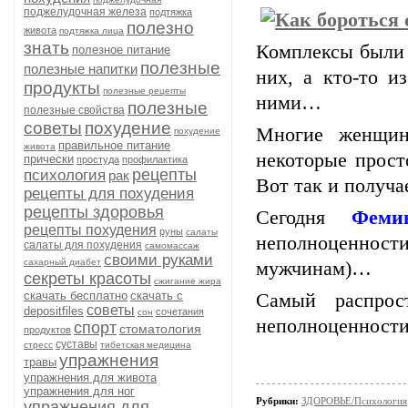
поджелудочная железа
подтяжка
полезно
живота
подтяжка лица
знать
Комплексы были и
полезное питание
полезные
полезные напитки
них, а кто-то и
продукты
полезные рецепты
ними…
полезные
полезные свойства
советы
похудение
Многие женщин
похудение
правильное питание
живота
некоторые прост
прически
простуда
профилактика
рецепты
психология
рак
Вот так и получа
рецепты для похудения
рецепты здоровья
Сегодня
Феми
рецепты похудения
руны
салаты
неполноценност
салаты для похудения
самомассаж
своими руками
сахарный диабет
мужчинам)…
секреты красоты
сжигание жира
скачать бесплатно
скачать с
Самый распрос
советы
depositfiles
сочетания
сон
неполноценности
спорт
стоматология
продуктов
суставы
стресс
тибетская медицина
упражнения
травы
упражнения для живота
упражнения для ног
Рубрики:
ЗДОРОВЬЕ/Психология
упражнения для