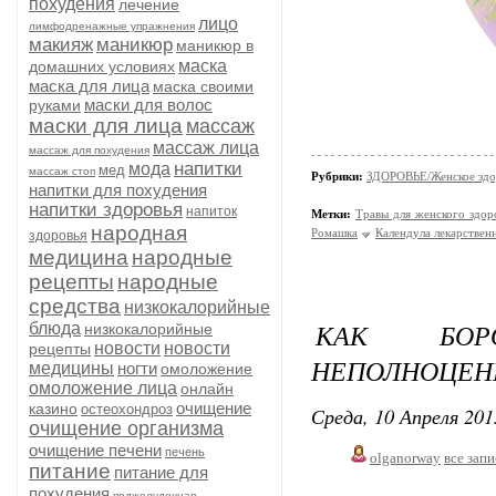
похудения
лечение
лицо
лимфодренажные упражнения
макияж
маникюр
маникюр в
маска
домашних условиях
маска для лица
маска своими
маски для волос
руками
маски для лица
массаж
массаж лица
массаж для похудения
напитки
мода
мед
массаж стоп
Рубрики:
ЗДОРОВЬЕ/Женское здо
напитки для похудения
напитки здоровья
напиток
Метки:
Травы для женского здор
народная
Ромашка
Календула лекарствен
здоровья
медицина
народные
рецепты
народные
средства
низкокалорийные
КАК БОР
блюда
низкокалорийные
новости
новости
рецепты
НЕПОЛНОЦЕН
медицины
ногти
омоложение
омоложение лица
онлайн
очищение
казино
остеохондроз
Среда, 10 Апреля 201
очищение организма
очищение печени
печень
olganorway
все зап
питание
питание для
похудения
поджелудочная