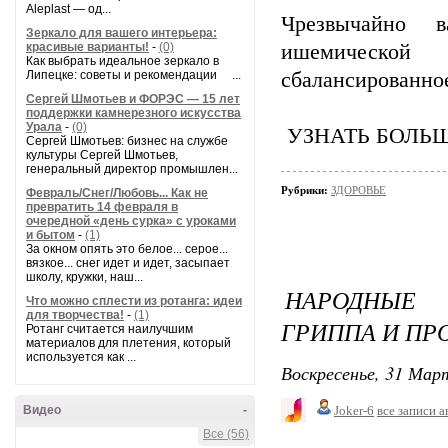
Aleplast — од...
Чрезвычайно 
Зеркало для вашего интерьера:
красивые варианты!
-
(0)
ишемической
Как выбрать идеальное зеркало в
Липецке: советы и рекомендации ...
сбалансированное
Сергей Шмотьев и ФОРЭС — 15 лет
поддержки камнерезного искусства
Урала
-
(0)
УЗНАТЬ БОЛЬ
Сергей Шмотьев: бизнес на службе
культуры Сергей Шмотьев,
генеральный директор промышлен...
Рубрики:
ЗДОРОВЬЕ
Февраль/Снег/Любовь... Как не
превратить 14 февраля в
очередной «день сурка» с уроками
и бытом
-
(1)
За окном опять это белое... серое...
вязкое... снег идет и идет, засыпает
школу, кружки, наш...
НАРОДНЫЕ
Что можно сплести из ротанга: идеи
для творчества!
-
(1)
ГРИППА И ПР
Ротанг считается наилучшим
материалов для плетения, который
используется как ...
Воскресенье, 31 Март
Видео
-
Joker-6
все записи а
Все (56)