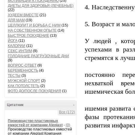
МОТИВАЦИИ К ПОХУДЕНИЮ
(25)
ДИЕТЫ ДЛЯ ЗДОРОВЬЯ (ЛЕЧЕБНЫЕ)
4. Наследственн
(22)
ХУДЕЕМ ВМЕСТЕ
(21)
ДЛЯ МАМ
(19)
5. Возраст и мал
ЦЕЛЛЮЛИТ И БОРЬБА С НИМ
(15)
НА СОБСТВЕННОМ ОПЫТЕ
(14)
БЫСТРОЕ ПОХУДЕНИЕ
(13)
У людей , кото
ЙОГА
(11)
КАЛОРИИ
(11)
успехами в раз
СЕКС,ИНТИМ
(9)
ГОЛОДАНИЕ,РАЗГРУЗОЧНЫЕ ДНИ
стремятся к лучш
(9)
ВОПРОС-ОТВЕТ
(9)
БЕРЕМЕННОСТЬ
(4)
постоянно пер
ТЕСТЫ
(3)
МУЖСКОЙ СПОРТ
(2)
нехваткой вре
КАК ПОТОЛСТЕТЬ
(2)
ишемическая бол
ФОТО ДО/ПОСЛЕ ПОХУДЕНИЯ
(1)
Цитатник
-
ишемия развита 
Все (172)
фазы протекани
Производство пластиковых
развития инфаркт
емкостей от компании Aleplast
-
(0)
Производство пластиковых емкостей
от компании Aleplast Компания