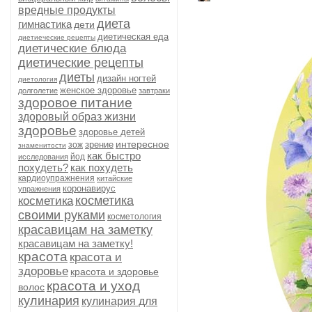
вредные продукты
диета
гимнастика
дети
диетическая еда
диетиеческие рецепты
диетические блюда
диетические рецепты
диеты
дизайн ногтей
диетология
женское здоровье
долголетие
завтраки
здоровое питание
здоровый образ жизни
здоровье
здоровье детей
интересное
зрение
зож
знаменитости
как быстро
йод
исследования
похудеть?
как похудеть
кардиоупражнения
китайские
коронавирус
упражнения
косметика
косметика
своими руками
косметология
красавицам на заметку
красавицам на заметку!
красота
красота и
здоровье
красота и здоровье
красота и уход
волос
кулинария
кулинария для