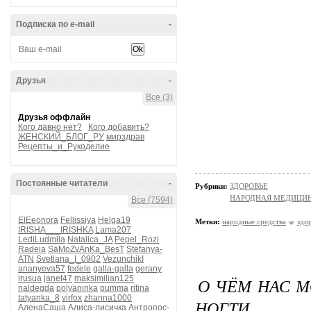
Подписка по e-mail
-
Друзья
-
Все (3)
Друзья оффлайн
Кого давно нет?
Кого добавить?
ЖЕНСКИЙ_БЛОГ_РУ
мирздрав
Рецепты_и_Рукоделие
Постоянные читатели
-
Рубрики:
ЗДОРОВЬЕ
НАРОДНАЯ МЕДИЦИ
Все (7594)
ElEeonora
Fellissiya
Helga19
Метки:
народные средства
здо
IRISHA___IRISHKA
Lama207
LediLudmila
Natalica_JA
Pepel_Rozi
Radeia
SaMoZvAnKa_BesT
Stefanya-
ATN
Svetlana_I_0902
VezunchikI
ananyeva57
fedele
galla-galla
gerany
irusua
janet47
maksimilian125
О ЧЁМ НАС М
naldegda
polyaninka
pumma
ritina
tatyanka_8
virfox
zhanna1000
НОГТИ
АленаСаша
Алиса-лисичка
Антропос-