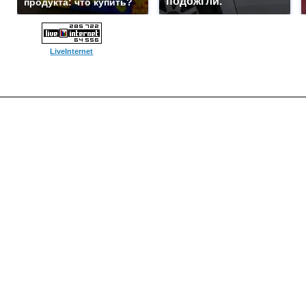
подожгли.
продукта: что купить?
LiveInternet