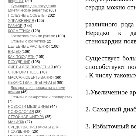
рецепты)
(80)
сердца можно от
Кулинария для похудения
(диетические рецепты)
(68)
ПОЛЕЗНЫЕ СОВЕТЫ
(202)
УПРАЖНЕНИЯ
(155)
различного рода
РАЗНОЕ
(144)
КОСМЕТИКА
(128)
Нередко к да
Косметика своими руками
(100)
стенокардии появ
Отзывы о косметике
(2)
ЦЕЛЕБНЫЕ РАСТЕНИЯ
(106)
ВИДЕО
(106)
КАК ПОХУДЕТЬ
(105)
Существует боль
ПОХУДЕНИЕ
(105)
способствуют по
ДИЕТЫ ДЛЯ ПОХУДЕНИЯ
(80)
СПОРТ,ФИТНЕСС
(70)
. К числу таковы
МАССАЖ,ОБЕРТЫВАНИЯ
(69)
ЛЕКАРСТВА и ПРЕПАРАТЫ
(68)
Лекарства и препараты своими
1.Увеличенное а
руками
(46)
Отзывы о лекарствах и препаратах
(7)
НОВОСТИ МЕДИЦИНЫ
(44)
2. Сахарный диа
ПСИХОЛОГИЯ
(38)
СТРОЙНАЯ ФИГУРА
(35)
МАКИЯЖ
(27)
3. Избыточный в
СРЕДСТВА,ПРЕПАРАТЫ ДЛЯ
ПОХУДЕНИЯ
(26)