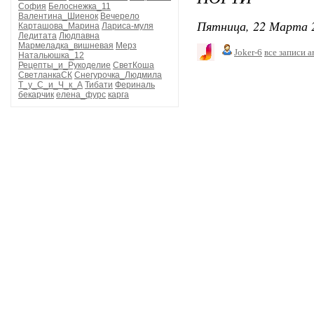
София
Белоснежка_11
Валентина_Шиенок
Вечерело
Пятница, 22 Марта 2
Карташова_Марина
Лариса-муля
Ледитата
Людпавна
Мармеладка_вишневая
Мерз
Joker-6
все записи а
Натальюшка_12
Рецепты_и_Рукоделие
СветКоша
СветланкаСК
Снегурочка_Людмила
Т_у_С_и_Ч_к_А
Тибати
Фериналь
бекарчик
елена_фурс
карга