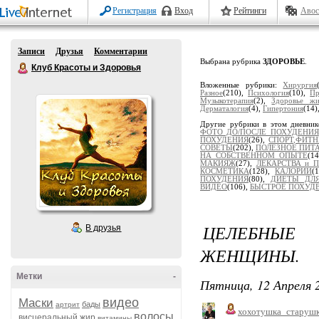
Регистрация
Вход
Рейтинги
Авос
Записи
Друзья
Комментарии
Выбрана рубрика
ЗДОРОВЬЕ
.
Клуб Красоты и Здоровья
Вложенные рубрики:
Хирургия
Разное
(210),
Психология
(10),
Пр
Музыкотерапия
(2),
Здоровье жи
Дерматалогия
(4),
Гипертония
(14)
Другие рубрики в этом дневни
ФОТО ДО/ПОСЛЕ ПОХУДЕНИЯ
ПОХУДЕНИЯ
(26),
СПОРТ,ФИТН
СОВЕТЫ
(202),
ПОЛЕЗНОЕ ПИТ
НА СОБСТВЕННОМ ОПЫТЕ
(1
МАКИЯЖ
(27),
ЛЕКАРСТВА и 
КОСМЕТИКА
(128),
КАЛОРИИ
(
ПОХУДЕНИЯ
(80),
ДИЕТЫ ДЛЯ
ВИДЕО
(106),
БЫСТРОЕ ПОХУД
ЦЕЛЕБНЫЕ
В друзья
ЖЕНЩИНЫ.
Метки
-
Пятница, 12 Апреля 2
видео
Маски
бады
артрит
хохотушка_старуш
волосы
висцеральный жир
витамины