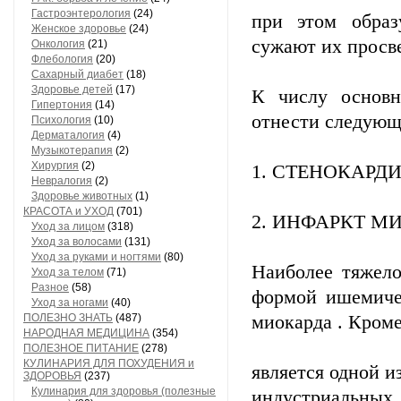
Гастроэнтерология
(24)
при этом образ
Женское здоровье
(24)
сужают их просве
Онкология
(21)
Флебология
(20)
Сахарный диабет
(18)
Здоровье детей
(17)
К числу основ
Гипертония
(14)
отнести следующ
Психология
(10)
Дерматалогия
(4)
Музыкотерапия
(2)
Хирургия
(2)
1. СТЕНОКАРД
Невралогия
(2)
Здоровье животных
(1)
КРАСОТА и УХОД
(701)
2. ИНФАРКТ М
Уход за лицом
(318)
Уход за волосами
(131)
Уход за руками и ногтями
(80)
Наиболее тяжело
Уход за телом
(71)
Разное
(58)
формой ишемиче
Уход за ногами
(40)
ПОЛЕЗНО ЗНАТЬ
(487)
миокарда . Кроме
НАРОДНАЯ МЕДИЦИНА
(354)
ПОЛЕЗНОЕ ПИТАНИЕ
(278)
КУЛИНАРИЯ ДЛЯ ПОХУДЕНИЯ и
является одной и
ЗДОРОВЬЯ
(237)
Кулинария для здоровья (полезные
индустриальных 