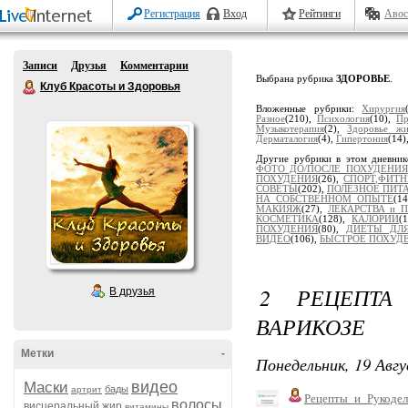
Регистрация
Вход
Рейтинги
Авос
Записи
Друзья
Комментарии
Выбрана рубрика
ЗДОРОВЬЕ
.
Клуб Красоты и Здоровья
Вложенные рубрики:
Хирургия
Разное
(210),
Психология
(10),
Пр
Музыкотерапия
(2),
Здоровье жи
Дерматалогия
(4),
Гипертония
(14)
Другие рубрики в этом дневни
ФОТО ДО/ПОСЛЕ ПОХУДЕНИЯ
ПОХУДЕНИЯ
(26),
СПОРТ,ФИТН
СОВЕТЫ
(202),
ПОЛЕЗНОЕ ПИТ
НА СОБСТВЕННОМ ОПЫТЕ
(1
МАКИЯЖ
(27),
ЛЕКАРСТВА и 
КОСМЕТИКА
(128),
КАЛОРИИ
(
ПОХУДЕНИЯ
(80),
ДИЕТЫ ДЛЯ
ВИДЕО
(106),
БЫСТРОЕ ПОХУД
2 РЕЦЕПТА
В друзья
ВАРИКОЗЕ
Метки
-
Понедельник, 19 Авгу
видео
Маски
бады
артрит
Рецепты_и_Рукодел
волосы
висцеральный жир
витамины