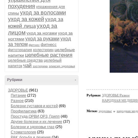
похудения
упражнения для
уход за волосами
спины
уход за кожей
уход за
уход за
кожей лица
лицом
уход за ногами
уход за
уход за руками
уход
ногтями
за телом
фитнесс
фитнес
целебные
фитотерапия
холестерин
целебные растения
напитки
целебные средства
целебный
чай
напиток
эзотерика
эликсир здоровья
Рубрики
-
ЗДОРОВЬЕ
(961)
Питание
(272)
Рубрики:
ЗДОРОВЬЕ/Разное
Разное
(210)
НАРОДНАЯ МЕДИЦИ
Болезни суставов и костей
(69)
Профилактика
(63)
Метки:
здоровье
народная мед
Простуда,ОРВИ,ОРЗ, Грипп
(48)
Другие болезни и их лечение
(37)
Болезни и здоровье глаз
(25)
Стоматология
(25)
РАК: борьба и лечение
(24)