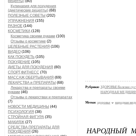
рецепты)
(80)
Кулинария для похудения
(диетические рецепты)
(68)
ПОЛЕЗНЫЕ СОВЕТЫ
(202)
УПРАЖНЕНИЯ
(155)
РАЗНОЕ
(144)
КОСМЕТИКА
(128)
Косметика своими руками
(100)
Отзывы о косметике
(2)
ЦЕЛЕБНЫЕ РАСТЕНИЯ
(106)
ВИДЕО
(106)
КАК ПОХУДЕТЬ
(105)
ПОХУДЕНИЕ
(105)
ДИЕТЫ ДЛЯ ПОХУДЕНИЯ
(80)
СПОРТ,ФИТНЕСС
(70)
МАССАЖ,ОБЕРТЫВАНИЯ
(69)
ЛЕКАРСТВА и ПРЕПАРАТЫ
(68)
Рубрики:
ЗДОРОВЬЕ/Болезни суст
Лекарства и препараты своими
руками
(46)
НАРОДНАЯ МЕДИЦИ
Отзывы о лекарствах и препаратах
(7)
Метки:
здоровье
народная мед
НОВОСТИ МЕДИЦИНЫ
(44)
ПСИХОЛОГИЯ
(38)
СТРОЙНАЯ ФИГУРА
(35)
МАКИЯЖ
(27)
СРЕДСТВА,ПРЕПАРАТЫ ДЛЯ
НАРОДНЫЙ М
ПОХУДЕНИЯ
(26)