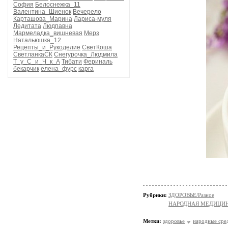
София
Белоснежка_11
Валентина_Шиенок
Вечерело
Карташова_Марина
Лариса-муля
Ледитата
Людпавна
Мармеладка_вишневая
Мерз
Натальюшка_12
Рецепты_и_Рукоделие
СветКоша
СветланкаСК
Снегурочка_Людмила
Т_у_С_и_Ч_к_А
Тибати
Фериналь
бекарчик
елена_фурс
карга
Рубрики:
ЗДОРОВЬЕ/Разное
НАРОДНАЯ МЕДИЦИ
Метки:
здоровье
народные сре