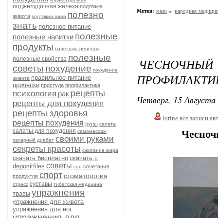
поджелудочная железа
подтяжка
Метки:
мази
народная медици
полезно
живота
подтяжка лица
знать
полезное питание
полезные
полезные напитки
продукты
полезные рецепты
полезные
полезные свойства
ЧЕСНОЧНЫ
советы
похудение
похудение
ПРОФИЛАКТИ
правильное питание
живота
прически
простуда
профилактика
рецепты
психология
рак
Четверг, 15 Августа 
рецепты для похудения
рецепты здоровья
lorine
все записи ав
рецепты похудения
руны
салаты
салаты для похудения
самомассаж
Чесноч
своими руками
сахарный диабет
секреты красоты
сжигание жира
скачать бесплатно
скачать с
советы
depositfiles
сочетания
сон
спорт
стоматология
продуктов
суставы
стресс
тибетская медицина
упражнения
травы
упражнения для живота
упражнения для ног
упражнения для