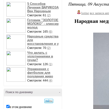
Пятница, 09 Августа
5 Способов
Лечения ВАРИКОЗА
Вен Народным
lorine
все записи ав
Смотрели: 61
(2)
Готовим "ЗОЛОТОЕ
Народная меди
МОЛОКО" - эликсир
молод
Смотрели: 165
(6)
Народные средства
для
восстановления и у
Смотрели: 70
(2)
Что делать с
уплотнениями в
груди?
Смотрели: 126
(1)
Упражнения с
фитболом для
похудения живо
Смотрели: 444
(4)
Поиск по дневнику
-
в этом дневнике