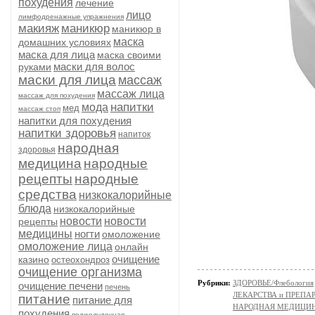
похудения
лечение
лицо
лимфодренажные упражнения
макияж
маникюр
маникюр в
маска
домашних условиях
маска для лица
маска своими
маски для волос
руками
маски для лица
массаж
массаж лица
массаж для похудения
напитки
мода
мед
массаж стоп
напитки для похудения
напитки здоровья
напиток
народная
здоровья
медицина
народные
рецепты
народные
средства
низкокалорийные
блюда
низкокалорийные
новости
новости
рецепты
медицины
ногти
омоложение
омоложение лица
онлайн
очищение
казино
остеохондроз
очищение организма
Рубрики:
ЗДОРОВЬЕ/Флебология
очищение печени
печень
ЛЕКАРСТВА и ПРЕПАРАТ
питание
питание для
НАРОДНАЯ МЕДИЦИ
похудения
поджелудочная