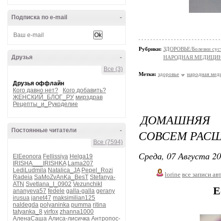
Подписка по e-mail
-
Рубрики:
ЗДОРОВЬЕ/Болезни суст
Друзья
-
НАРОДНАЯ МЕДИЦИ
Все (3)
Метки:
здоровье
народная мед
Друзья оффлайн
Кого давно нет?
Кого добавить?
ЖЕНСКИЙ_БЛОГ_РУ
мирздрав
Рецепты_и_Рукоделие
ДОМАШНЯЯ
Постоянные читатели
-
СОВСЕМ РАСШ
Все (7594)
Среда, 07 Августа 20
ElEeonora
Fellissiya
Helga19
IRISHA___IRISHKA
Lama207
LediLudmila
Natalica_JA
Pepel_Rozi
lorine
все записи ав
Radeia
SaMoZvAnKa_BesT
Stefanya-
ATN
Svetlana_I_0902
VezunchikI
Е
ananyeva57
fedele
galla-galla
gerany
irusua
janet47
maksimilian125
naldegda
polyaninka
pumma
ritina
tatyanka_8
virfox
zhanna1000
АленаСаша
Алиса-лисичка
Антропос-