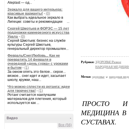
Aleplast — од...
Зеркало для вашего интерьера:
красивые варианты!
-
(0)
Как выбрать идеальное зеркало в
Липецке: советы и рекомендации ...
Сергей Шмотьев и ФОРЭС — 15 лет
поддержки камнерезного искусства
Урала
-
(0)
Сергей Шмотьев: бизнес на службе
культуры Сергей Шмотьев,
генеральный директор промышлен...
Февраль/Снег/Любовь... Как не
превратить 14 февраля в
Рубрики:
ЗДОРОВЬЕ/Разное
очередной «день сурка» с уроками
НАРОДНАЯ МЕДИЦИ
и бытом
-
(1)
За окном опять это белое... серое...
вязкое... снег идет и идет, засыпает
Метки:
здоровье
народная мед
школу, кружки, наш...
Что можно сплести из ротанга: идеи
для творчества!
-
(1)
Ротанг считается наилучшим
материалов для плетения, который
ПРОСТО И
используется как ...
МЕДИЦИНА В 
Видео
-
СУСТАВАХ.
Все (56)