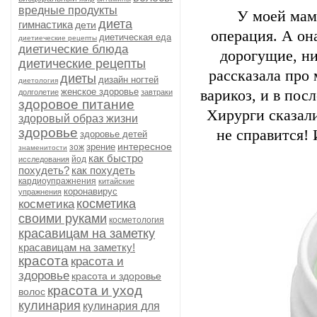
вредные продукты
У моей мамы
диета
гимнастика
дети
операция. А он
диетическая еда
диетиеческие рецепты
диетические блюда
дорогущие, ни
диетические рецепты
рассказала про 
диеты
дизайн ногтей
диетология
женское здоровье
варикоз, и в пос
долголетие
завтраки
здоровое питание
Хирурги сказал
здоровый образ жизни
здоровье
не справится! 
здоровье детей
интересное
зрение
зож
знаменитости
как быстро
йод
исследования
похудеть?
как похудеть
кардиоупражнения
китайские
коронавирус
упражнения
косметика
косметика
своими руками
косметология
красавицам на заметку
красавицам на заметку!
красота
красота и
здоровье
красота и здоровье
красота и уход
волос
кулинария
кулинария для