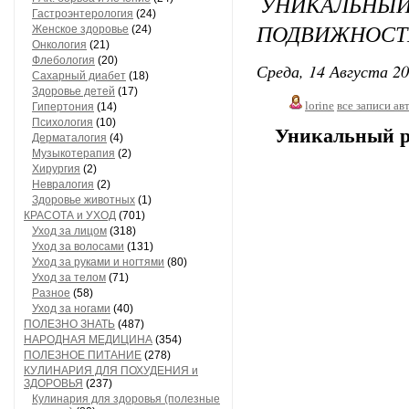
УНИКАЛЬНЫ
Гастроэнтерология
(24)
ПОДВИЖНОСТИ
Женское здоровье
(24)
Онкология
(21)
Флебология
(20)
Среда, 14 Августа 20
Сахарный диабет
(18)
Здоровье детей
(17)
lorine
все записи ав
Гипертония
(14)
Психология
(10)
Уникальный р
Дерматалогия
(4)
Музыкотерапия
(2)
Хирургия
(2)
Невралогия
(2)
Здоровье животных
(1)
КРАСОТА и УХОД
(701)
Уход за лицом
(318)
Уход за волосами
(131)
Уход за руками и ногтями
(80)
Уход за телом
(71)
Разное
(58)
Уход за ногами
(40)
ПОЛЕЗНО ЗНАТЬ
(487)
НАРОДНАЯ МЕДИЦИНА
(354)
ПОЛЕЗНОЕ ПИТАНИЕ
(278)
КУЛИНАРИЯ ДЛЯ ПОХУДЕНИЯ и
ЗДОРОВЬЯ
(237)
Кулинария для здоровья (полезные