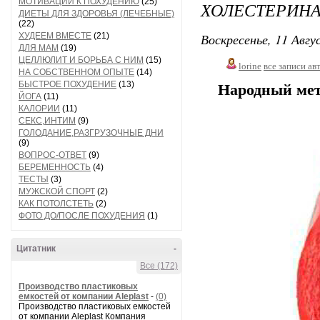
МОТИВАЦИИ К ПОХУДЕНИЮ
(25)
ХОЛЕСТЕРИНА
ДИЕТЫ ДЛЯ ЗДОРОВЬЯ (ЛЕЧЕБНЫЕ)
(22)
Воскресенье, 11 Авгу
ХУДЕЕМ ВМЕСТЕ
(21)
ДЛЯ МАМ
(19)
ЦЕЛЛЮЛИТ И БОРЬБА С НИМ
(15)
lorine
все записи ав
НА СОБСТВЕННОМ ОПЫТЕ
(14)
БЫСТРОЕ ПОХУДЕНИЕ
(13)
Народный мет
ЙОГА
(11)
КАЛОРИИ
(11)
СЕКС,ИНТИМ
(9)
ГОЛОДАНИЕ,РАЗГРУЗОЧНЫЕ ДНИ
(9)
ВОПРОС-ОТВЕТ
(9)
БЕРЕМЕННОСТЬ
(4)
ТЕСТЫ
(3)
МУЖСКОЙ СПОРТ
(2)
КАК ПОТОЛСТЕТЬ
(2)
ФОТО ДО/ПОСЛЕ ПОХУДЕНИЯ
(1)
Цитатник
-
Все (172)
Производство пластиковых
емкостей от компании Aleplast
-
(0)
Производство пластиковых емкостей
от компании Aleplast Компания