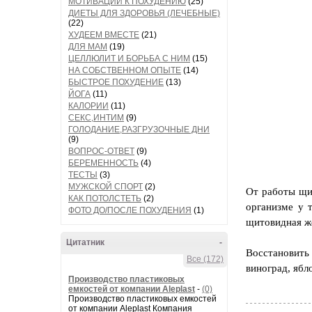
МОТИВАЦИИ К ПОХУДЕНИЮ
(25)
ДИЕТЫ ДЛЯ ЗДОРОВЬЯ (ЛЕЧЕБНЫЕ)
(22)
ХУДЕЕМ ВМЕСТЕ
(21)
ДЛЯ МАМ
(19)
ЦЕЛЛЮЛИТ И БОРЬБА С НИМ
(15)
НА СОБСТВЕННОМ ОПЫТЕ
(14)
БЫСТРОЕ ПОХУДЕНИЕ
(13)
ЙОГА
(11)
КАЛОРИИ
(11)
СЕКС,ИНТИМ
(9)
ГОЛОДАНИЕ,РАЗГРУЗОЧНЫЕ ДНИ
(9)
ВОПРОС-ОТВЕТ
(9)
БЕРЕМЕННОСТЬ
(4)
ТЕСТЫ
(3)
МУЖСКОЙ СПОРТ
(2)
От работы щи
КАК ПОТОЛСТЕТЬ
(2)
организме у т
ФОТО ДО/ПОСЛЕ ПОХУДЕНИЯ
(1)
щитовидная ж
Цитатник
-
Восстановит
Все (172)
виноград, ябл
Производство пластиковых
емкостей от компании Aleplast
-
(0)
Производство пластиковых емкостей
от компании Aleplast Компания