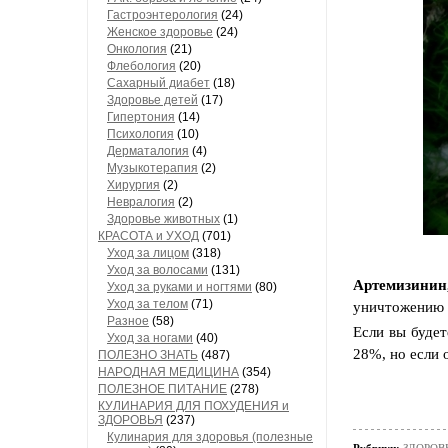
Гастроэнтерология
(24)
Женское здоровье
(24)
Онкология
(21)
Флебология
(20)
Сахарный диабет
(18)
Здоровье детей
(17)
Гипертония
(14)
Психология
(10)
Дерматалогия
(4)
Музыкотерапия
(2)
Хирургия
(2)
Невралогия
(2)
Здоровье животных
(1)
КРАСОТА и УХОД
(701)
Уход за лицом
(318)
Уход за волосами
(131)
Артемизинин,
Уход за руками и ногтями
(80)
Уход за телом
(71)
уничтожению 9
Разное
(58)
Если вы будет
Уход за ногами
(40)
28%, но если 
ПОЛЕЗНО ЗНАТЬ
(487)
НАРОДНАЯ МЕДИЦИНА
(354)
ПОЛЕЗНОЕ ПИТАНИЕ
(278)
КУЛИНАРИЯ ДЛЯ ПОХУДЕНИЯ и
ЗДОРОВЬЯ
(237)
Кулинария для здоровья (полезные