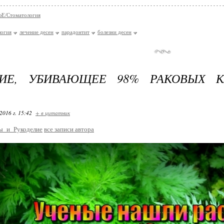
Е/Стоматология
логия
лечение десен
парадонтит
болезни десен
НИЕ, УБИВАЮЩЕЕ 98% РАКОВЫХ К
2016 г. 15:42
+ в цитатник
ы_и_Рукоделие
все записи автора