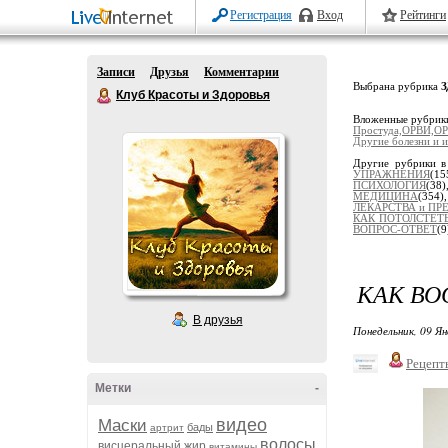
Регистрация
Вход
Рейтинги
Записи
Друзья
Комментарии
Выбрана рубрика
Клуб Красоты и Здоровья
Вложенные рубрик
Простуда,ОРВИ,ОР
Другие болезни и и
Другие рубрики в
УПРАЖНЕНИЯ
(15
ПСИХОЛОГИЯ
(38
МЕДИЦИНА
(354
ЛЕКАРСТВА и ПР
КАК ПОТОЛСТЕТ
ВОПРОС-ОТВЕТ
(9
КАК ВО
В друзья
Понедельник, 09 Ян
Рецепт
Метки
-
видео
Маски
бады
артрит
волосы
висцеральный жир
витамины