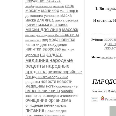
похудения
лечение
лицо
лимфодренажные упражнения
1. Во-первы
макияж
маникюр
маникюр в
маска
домашних условиях
маска для лица
маска своими
И статины. Н
маски для волос
руками
маски для лица
массаж
массаж лица
массаж для похудения
напитки
мода
мед
Рубрики:
ЗДОРОВЬ
массаж стоп
напитки для похудения
ЗДОРОВЬЕ
напитки здоровья
ЛЕКАРС
напиток
народная
здоровья
Метки:
инстульт
медицина
народные
рецепты
народные
средства
низкокалорийные
блюда
низкокалорийные
ПАРОДО
новости
новости
рецепты
медицины
ногти
омоложение
омоложение лица
онлайн
Вторник, 27 Декаб
очищение
казино
остеохондроз
Рецепт
очищение организма
очищение печени
печень
питание
питание для
похудения
поджелудочная