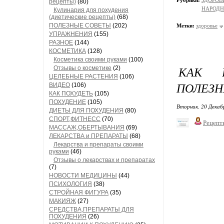
Рубрики:
ЗДОРОВЬЕ
рецепты)
(80)
НАРОД
Кулинария для похудения
(диетические рецепты)
(68)
ПОЛЕЗНЫЕ СОВЕТЫ
(202)
Метки:
здоровье
УПРАЖНЕНИЯ
(155)
РАЗНОЕ
(144)
КОСМЕТИКА
(128)
Косметика своими руками
(100)
КАК 
Отзывы о косметике
(2)
ЦЕЛЕБНЫЕ РАСТЕНИЯ
(106)
ПОЛЕЗН
ВИДЕО
(106)
КАК ПОХУДЕТЬ
(105)
ПОХУДЕНИЕ
(105)
Вторник, 20 Декаб
ДИЕТЫ ДЛЯ ПОХУДЕНИЯ
(80)
СПОРТ,ФИТНЕСС
(70)
Рецепт
МАССАЖ,ОБЕРТЫВАНИЯ
(69)
ЛЕКАРСТВА и ПРЕПАРАТЫ
(68)
Лекарства и препараты своими
руками
(46)
Отзывы о лекарствах и препаратах
(7)
НОВОСТИ МЕДИЦИНЫ
(44)
ПСИХОЛОГИЯ
(38)
СТРОЙНАЯ ФИГУРА
(35)
МАКИЯЖ
(27)
СРЕДСТВА,ПРЕПАРАТЫ ДЛЯ
ПОХУДЕНИЯ
(26)