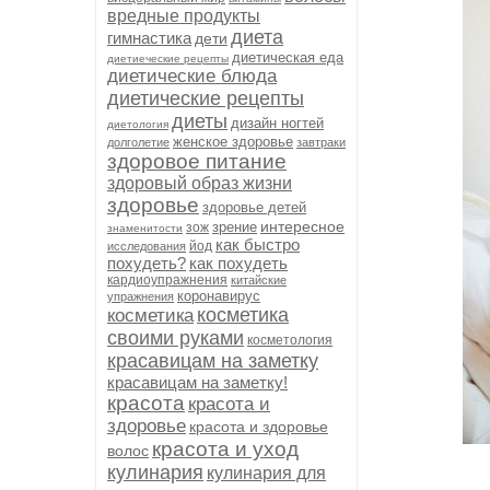
вредные продукты
диета
гимнастика
дети
диетическая еда
диетиеческие рецепты
диетические блюда
диетические рецепты
диеты
дизайн ногтей
диетология
женское здоровье
долголетие
завтраки
здоровое питание
здоровый образ жизни
здоровье
здоровье детей
интересное
зрение
зож
знаменитости
как быстро
йод
исследования
похудеть?
как похудеть
кардиоупражнения
китайские
коронавирус
упражнения
косметика
косметика
своими руками
косметология
красавицам на заметку
красавицам на заметку!
красота
красота и
здоровье
красота и здоровье
красота и уход
волос
кулинария
кулинария для