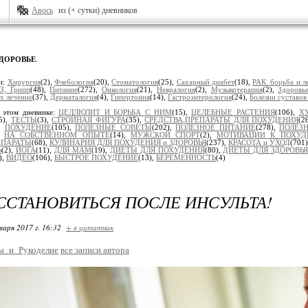
Авось
из (+ сутки) дневников
ЗДОРОВЬЕ
.
и:
Хирургия
(2),
Флебология
(20),
Стоматология
(25),
Сахарный диабет
(18),
РАК: борьба и л
З, Грипп
(48),
Питание
(272),
Онкология
(21),
Невралогия
(2),
Музыкотерапия
(2),
Здоровь
х лечение
(37),
Дерматалогия
(4),
Гипертония
(14),
Гастроэнтерология
(24),
Болезни суставов
 этом дневнике:
ЦЕЛЛЮЛИТ И БОРЬБА С НИМ
(15),
ЦЕЛЕБНЫЕ РАСТЕНИЯ
(106),
Х
5),
ТЕСТЫ
(3),
СТРОЙНАЯ ФИГУРА
(35),
СРЕДСТВА,ПРЕПАРАТЫ ДЛЯ ПОХУДЕНИЯ
(2
),
ПОХУДЕНИЕ
(105),
ПОЛЕЗНЫЕ СОВЕТЫ
(202),
ПОЛЕЗНОЕ ПИТАНИЕ
(278),
ПОЛЕЗН
),
НА СОБСТВЕННОМ ОПЫТЕ
(14),
МУЖСКОЙ СПОРТ
(2),
МОТИВАЦИИ К ПОХУ
ЕПАРАТЫ
(68),
КУЛИНАРИЯ ДЛЯ ПОХУДЕНИЯ и ЗДОРОВЬЯ
(237),
КРАСОТА и УХОД
(701
Ь
(2),
ЙОГА
(11),
ДЛЯ МАМ
(19),
ДИЕТЫ ДЛЯ ПОХУДЕНИЯ
(80),
ДИЕТЫ ДЛЯ ЗДОРОВЬЯ
),
ВИДЕО
(106),
БЫСТРОЕ ПОХУДЕНИЕ
(13),
БЕРЕМЕННОСТЬ
(4)
ССТАНОВИТЬСЯ ПОСЛЕ ИНСУЛЬТА!
варя 2017 г. 16:32
+ в цитатник
ы_и_Рукоделие
все записи автора