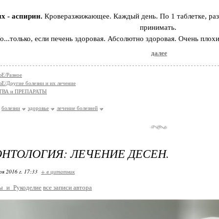
х - аспирин.
Кроверазжижающее. Каждый день. По 1 таблетке, ра
принимать.
о...только, если печень здоровая. Абсолютно здоровая. Очень плох
далее
Е/Разное
/Другие болезни и их лечение
ТВА и ПРЕПАРАТЫ
болезни
здоровье
лечение болезней
НТОЛОГИЯ: ЛЕЧЕНИЕ ДЕСЕН.
ря 2016 г. 17:33
+ в цитатник
ы_и_Рукоделие
все записи автора