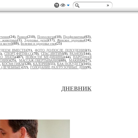
ечение
(24),
Разное
(210),
Психология
(10),
Профилактика
(63),
е животных
(1),
Здоровье детей
(17),
Женское здоровье
(24),
 и костей
(69),
Болезни и здоровье глаз
(25)
УДЕЕМ ВМЕСТЕ
(21),
ФОТО ДО/ПОСЛЕ ПОХУДЕНИЯ
(1),
6),
СПОРТ,ФИТНЕСС
(70),
СЕКС,ИНТИМ
(9),
РАЗНОЕ
(144),
О ЗНАТЬ
(487),
НОВОСТИ МЕДИЦИНЫ
(44),
НАРОДНАЯ
ДЕНИЮ
(25),
МАССАЖ,ОБЕРТЫВАНИЯ
(69),
МАКИЯЖ
(27),
),
КОСМЕТИКА
(128),
КАЛОРИИ
(11),
КАК ПОХУДЕТЬ
(105),
 (ЛЕЧЕБНЫЕ)
(22),
ГОЛОДАНИЕ,РАЗГРУЗОЧНЫЕ ДНИ
(9),
ДНЕВНИК