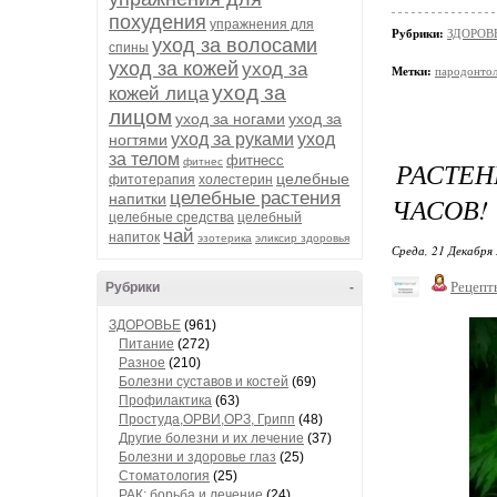
похудения
упражнения для
Рубрики:
ЗДОРОВЬ
уход за волосами
спины
уход за кожей
уход за
Метки:
пародонто
уход за
кожей лица
лицом
уход за ногами
уход за
уход за руками
уход
ногтями
за телом
фитнесс
фитнес
РАСТЕ
целебные
фитотерапия
холестерин
целебные растения
напитки
ЧАСОВ!
целебные средства
целебный
чай
напиток
эзотерика
эликсир здоровья
Среда, 21 Декабря 
Рецепт
Рубрики
-
ЗДОРОВЬЕ
(961)
Питание
(272)
Разное
(210)
Болезни суставов и костей
(69)
Профилактика
(63)
Простуда,ОРВИ,ОРЗ, Грипп
(48)
Другие болезни и их лечение
(37)
Болезни и здоровье глаз
(25)
Стоматология
(25)
РАК: борьба и лечение
(24)