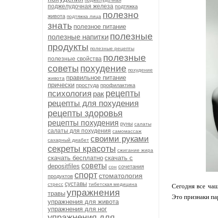
поджелудочная железа
подтяжка
полезно
живота
подтяжка лица
знать
полезное питание
полезные
полезные напитки
продукты
полезные рецепты
полезные
полезные свойства
советы
похудение
похудение
правильное питание
живота
прически
простуда
профилактика
рецепты
психология
рак
рецепты для похудения
рецепты здоровья
рецепты похудения
руны
салаты
салаты для похудения
самомассаж
своими руками
сахарный диабет
секреты красоты
сжигание жира
скачать бесплатно
скачать с
советы
depositfiles
сочетания
сон
спорт
стоматология
продуктов
суставы
стресс
тибетская медицина
Сегодня все чащ
упражнения
травы
Это признаки па
упражнения для живота
упражнения для ног
упражнения для