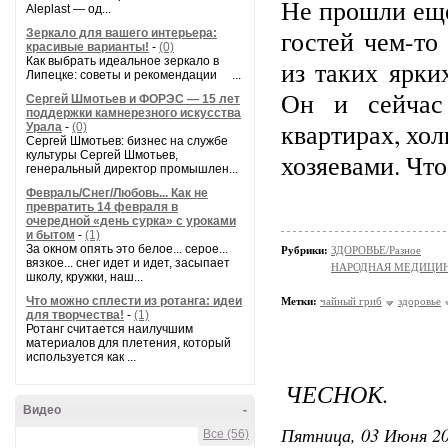
Не прошли еще
Aleplast — од...
гостей чем-то
Зеркало для вашего интерьера:
красивые варианты!
-
(0)
Как выбрать идеальное зеркало в
из таких ярки
Липецке: советы и рекомендации ...
Он и сейчас 
Сергей Шмотьев и ФОРЭС — 15 лет
поддержки камнерезного искусства
квартирах, хо
Урала
-
(0)
Сергей Шмотьев: бизнес на службе
культуры Сергей Шмотьев,
хозяевами. Что
генеральный директор промышлен...
Февраль/Снег/Любовь... Как не
превратить 14 февраля в
очередной «день сурка» с уроками
и бытом
-
(1)
За окном опять это белое... серое...
Рубрики:
ЗДОРОВЬЕ/Разное
вязкое... снег идет и идет, засыпает
НАРОДНАЯ МЕДИЦИ
школу, кружки, наш...
Что можно сплести из ротанга: идеи
Метки:
чайный гриб
здоровье
для творчества!
-
(1)
Ротанг считается наилучшим
материалов для плетения, который
используется как ...
ЧЕСНОК.
Видео
-
Пятница, 03 Июня 20
Все (56)