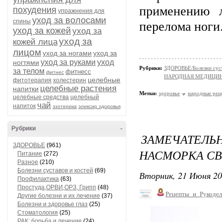
применению л
похудения
упражнения для
уход за волосами
перелома ноги
спины
уход за кожей
уход за
уход за
кожей лица
лицом
уход за ногами
уход за
уход за руками
уход
ногтями
Рубрики:
ЗДОРОВЬЕ/Болезни суст
за телом
фитнесс
фитнес
НАРОДНАЯ МЕДИЦИ
целебные
фитотерапия
холестерин
целебные растения
напитки
Метки:
здоровье
народные рец
целебные средства
целебный
чай
напиток
эзотерика
эликсир здоровья
Рубрики
-
ЗАМЕЧАТЕ
ЗДОРОВЬЕ
(961)
НАСМОРКА СВ
Питание
(272)
Разное
(210)
Болезни суставов и костей
(69)
Вторник, 21 Июня 20
Профилактика
(63)
Простуда,ОРВИ,ОРЗ, Грипп
(48)
Рецепты_и_Рукодел
Другие болезни и их лечение
(37)
Болезни и здоровье глаз
(25)
Стоматология
(25)
РАК: борьба и лечение
(24)