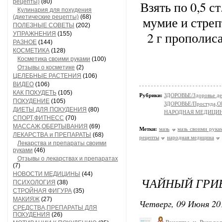
рецепты)
(80)
Взять по 0,5 с
Кулинария для похудения
(диетические рецепты)
(68)
мумие и стрепт
ПОЛЕЗНЫЕ СОВЕТЫ
(202)
2 г прополис
УПРАЖНЕНИЯ
(155)
РАЗНОЕ
(144)
КОСМЕТИКА
(128)
Косметика своими руками
(100)
Отзывы о косметике
(2)
ЦЕЛЕБНЫЕ РАСТЕНИЯ
(106)
ВИДЕО
(106)
КАК ПОХУДЕТЬ
(105)
Рубрики:
ЗДОРОВЬЕ/Здоровье де
ПОХУДЕНИЕ
(105)
ЗДОРОВЬЕ/Простуда,О
ДИЕТЫ ДЛЯ ПОХУДЕНИЯ
(80)
НАРОДНАЯ МЕДИЦИ
СПОРТ,ФИТНЕСС
(70)
МАССАЖ,ОБЕРТЫВАНИЯ
(69)
Метки:
мазь
мазь своими рука
ЛЕКАРСТВА и ПРЕПАРАТЫ
(68)
рецепты
народная медицина
Лекарства и препараты своими
руками
(46)
Отзывы о лекарствах и препаратах
(7)
НОВОСТИ МЕДИЦИНЫ
(44)
ЧАЙНЫЙ ГРИБ
ПСИХОЛОГИЯ
(38)
СТРОЙНАЯ ФИГУРА
(35)
МАКИЯЖ
(27)
Четверг, 09 Июня 20
СРЕДСТВА,ПРЕПАРАТЫ ДЛЯ
ПОХУДЕНИЯ
(26)