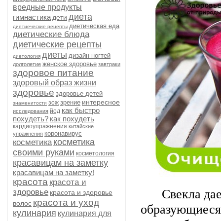
вредные продукты
диета
гимнастика
дети
диетическая еда
диетиеческие рецепты
диетические блюда
диетические рецепты
диеты
дизайн ногтей
диетология
женское здоровье
долголетие
завтраки
здоровое питание
здоровый образ жизни
здоровье
здоровье детей
интересное
зрение
зож
знаменитости
как быстро
йод
исследования
похудеть?
как похудеть
кардиоупражнения
китайские
коронавирус
упражнения
косметика
косметика
своими руками
косметология
красавицам на заметку
красавицам на заметку!
красота
красота и
Свекла дае
здоровье
красота и здоровье
красота и уход
волос
образующиеся 
кулинария
кулинария для