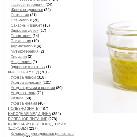
Гастроэнтерология
(24)
Женское здоровье
(24)
Онкология
(21)
Флебология
(20)
Сахарный диабет
(18)
Здоровье детей
(17)
Гипертония
(14)
Психология
(10)
Дерматалогия
(4)
Музыкотерапия
(2)
Хирургия
(2)
Невралогия
(2)
Здоровье животных
(1)
КРАСОТА и УХОД
(701)
Уход за лицом
(318)
Уход за волосами
(131)
Уход за руками и ногтями
(80)
Уход за телом
(71)
Разное
(58)
Уход за ногами
(40)
ПОЛЕЗНО ЗНАТЬ
(487)
НАРОДНАЯ МЕДИЦИНА
(354)
ПОЛЕЗНОЕ ПИТАНИЕ
(278)
КУЛИНАРИЯ ДЛЯ ПОХУДЕНИЯ и
ЗДОРОВЬЯ
(237)
Кулинария для здоровья (полезные