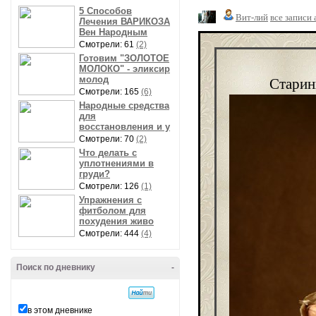
5 Способов
Вит-лий
все записи 
Лечения ВАРИКОЗА
Вен Народным
Смотрели: 61
(2)
Готовим "ЗОЛОТОЕ
МОЛОКО" - эликсир
Старин
молод
Смотрели: 165
(6)
Народные средства
для
восстановления и у
Смотрели: 70
(2)
Что делать с
уплотнениями в
груди?
Смотрели: 126
(1)
Упражнения с
фитболом для
похудения живо
Смотрели: 444
(4)
Поиск по дневнику
-
в этом дневнике