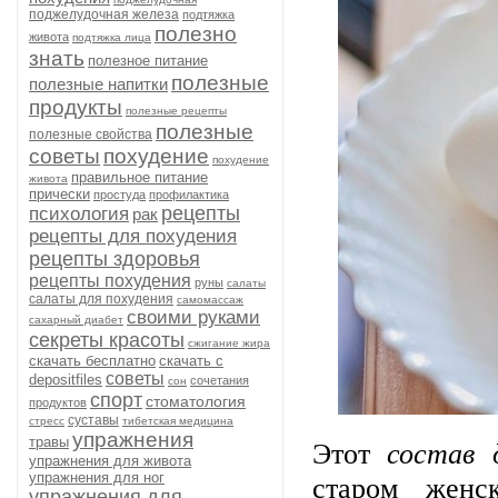
поджелудочная железа
подтяжка
полезно
живота
подтяжка лица
знать
полезное питание
полезные
полезные напитки
продукты
полезные рецепты
полезные
полезные свойства
советы
похудение
похудение
правильное питание
живота
прически
простуда
профилактика
рецепты
психология
рак
рецепты для похудения
рецепты здоровья
рецепты похудения
руны
салаты
салаты для похудения
самомассаж
своими руками
сахарный диабет
секреты красоты
сжигание жира
скачать бесплатно
скачать с
советы
depositfiles
сочетания
сон
спорт
стоматология
продуктов
суставы
стресс
тибетская медицина
упражнения
состав 
травы
Этот
упражнения для живота
старом женс
упражнения для ног
упражнения для