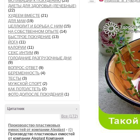
Рецепты_и_Рукодел
МОТИВАЦИИ К ПОХУДЕНИЮ
(25)
ДИЕТЫ ДЛЯ ЗДОРОВЬЯ (ЛЕЧЕБНЫЕ)
(22)
ХУДЕЕМ ВМЕСТЕ
(21)
ДЛЯ МАМ
(19)
ЦЕЛЛЮЛИТ И БОРЬБА С НИМ
(15)
НА СОБСТВЕННОМ ОПЫТЕ
(14)
БЫСТРОЕ ПОХУДЕНИЕ
(13)
ЙОГА
(11)
КАЛОРИИ
(11)
СЕКС,ИНТИМ
(9)
ГОЛОДАНИЕ,РАЗГРУЗОЧНЫЕ ДНИ
(9)
ВОПРОС-ОТВЕТ
(9)
БЕРЕМЕННОСТЬ
(4)
ТЕСТЫ
(3)
МУЖСКОЙ СПОРТ
(2)
КАК ПОТОЛСТЕТЬ
(2)
ФОТО ДО/ПОСЛЕ ПОХУДЕНИЯ
(1)
Цитатник
-
Все (172)
Производство пластиковых
емкостей от компании Aleplast
-
(0)
Производство пластиковых емкостей
от компании Aleplast Компания