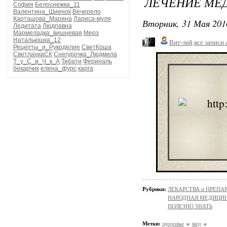
ЛЕЧЕНИЕ МЁ
София
Белоснежка_11
Валентина_Шиенок
Вечерело
Карташова_Марина
Лариса-муля
Вторник, 31 Мая 201
Ледитата
Людпавна
Мармеладка_вишневая
Мерз
Натальюшка_12
Вит-лий
все записи 
Рецепты_и_Рукоделие
СветКоша
СветланкаСК
Снегурочка_Людмила
Т_у_С_и_Ч_к_А
Тибати
Фериналь
бекарчик
елена_фурс
карга
Рубрики:
ЛЕКАРСТВА и ПРЕПАРАТ
НАРОДНАЯ МЕДИЦИ
ПОЛЕЗНО ЗНАТЬ
Метки:
здоровье
мед