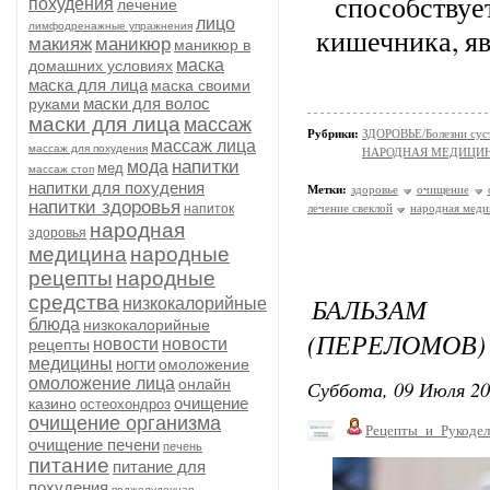
способствуе
похудения
лечение
лицо
лимфодренажные упражнения
кишечника, я
макияж
маникюр
маникюр в
маска
домашних условиях
маска для лица
маска своими
маски для волос
руками
маски для лица
массаж
Рубрики:
ЗДОРОВЬЕ/Болезни суст
массаж лица
массаж для похудения
НАРОДНАЯ МЕДИЦИ
напитки
мода
мед
массаж стоп
напитки для похудения
Метки:
здоровье
очищение
напитки здоровья
напиток
лечение свеклой
народная меди
народная
здоровья
медицина
народные
рецепты
народные
средства
БАЛЬЗАМ
низкокалорийные
блюда
низкокалорийные
(ПЕРЕЛОМОВ)
новости
новости
рецепты
медицины
ногти
омоложение
омоложение лица
онлайн
Суббота, 09 Июля 20
очищение
казино
остеохондроз
очищение организма
Рецепты_и_Рукодел
очищение печени
печень
питание
питание для
похудения
поджелудочная