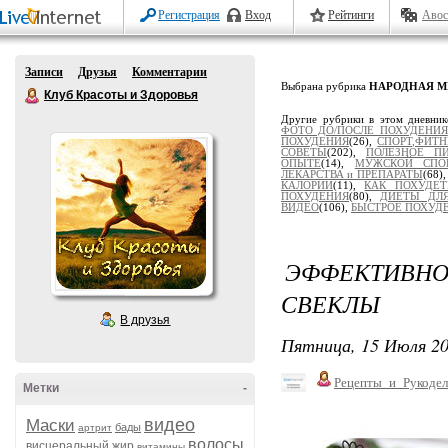
Регистрация
Вход
Рейтинги
Авос
Записи
Друзья
Комментарии
Выбрана рубрика
НАРОДНАЯ 
Клуб Красоты и Здоровья
Другие рубрики в этом дневни
ФОТО ДО/ПОСЛЕ ПОХУДЕНИЯ
ПОХУДЕНИЯ
(26),
СПОРТ,ФИТН
СОВЕТЫ
(202),
ПОЛЕЗНОЕ П
ОПЫТЕ
(14),
МУЖСКОЙ СПО
ЛЕКАРСТВА и ПРЕПАРАТЫ
(68)
КАЛОРИИ
(11),
КАК ПОХУДЕТ
ПОХУДЕНИЯ
(80),
ДИЕТЫ ДЛЯ
ВИДЕО
(106),
БЫСТРОЕ ПОХУД
ЭФФЕКТИВНО
СВЕКЛЫ
В друзья
Пятница, 15 Июля 20
Рецепты_и_Рукодел
Метки
-
видео
Маски
бады
артрит
волосы
висцеральный жир
витамины