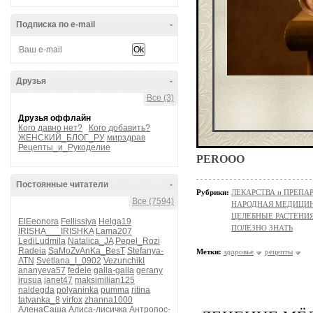
Подписка по e-mail
-
Друзья
-
Все (3)
Друзья оффлайн
Кого давно нет?
Кого добавить?
ЖЕНСКИЙ_БЛОГ_РУ
мирздрав
Рецепты_и_Рукоделие
PEROOO
Постоянные читатели
-
Рубрики:
ЛЕКАРСТВА и ПРЕПАРАТ
Все (7594)
НАРОДНАЯ МЕДИЦИ
ЦЕЛЕБНЫЕ РАСТЕНИ
ElEeonora
Fellissiya
Helga19
ПОЛЕЗНО ЗНАТЬ
IRISHA___IRISHKA
Lama207
LediLudmila
Natalica_JA
Pepel_Rozi
Radeia
SaMoZvAnKa_BesT
Stefanya-
Метки:
здоровье
рецепты
ATN
Svetlana_I_0902
VezunchikI
ananyeva57
fedele
galla-galla
gerany
irusua
janet47
maksimilian125
naldegda
polyaninka
pumma
ritina
tatyanka_8
virfox
zhanna1000
АленаСаша
Алиса-лисичка
Антропос-