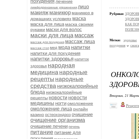
похудения
лечение
лицо
лимфодренажные упражнения
макияж
маникюр
маникюр в
Рубрики:
ЗДОРОВЬ
маска
домашних условиях
ЗДОРОВЬ
маска для лица
маска своими
КАК ПО
маски для волос
руками
ПОЛЕЗН
маски для лица
массаж
Метки:
здоровье
массаж лица
массаж для похудения
похудения
сжиг
напитки
мода
мед
массаж стоп
напитки для похудения
напитки здоровья
напиток
народная
здоровья
медицина
народные
ОНКОЛО
рецепты
народные
ЗДОРОВ
средства
низкокалорийные
блюда
низкокалорийные
Вторник, 21 Марта
новости
новости
рецепты
медицины
ногти
омоложение
Рецепт
омоложение лица
онлайн
очищение
казино
остеохондроз
очищение организма
очищение печени
печень
питание
питание для
похудения
поджелудочная