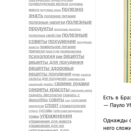
поджелудочная железа
подтяжка
полезно
живота
подтяжка лица
знать
полезное питание
полезные
полезные напитки
продукты
полезные рецепты
полезные
полезные свойства
советы
похудение
похудение
правильное питание
живота
прически
простуда
профилактика
рецепты
психология
рак
рецепты для похудения
рецепты здоровья
рецепты похудения
руны
салаты
салаты для похудения
самомассаж
своими руками
сахарный диабет
секреты красоты
сжигание жира
скачать бесплатно
скачать с
Есть в Бр
советы
depositfiles
сочетания
сон
спорт
— Пауло У
стоматология
продуктов
суставы
стресс
тибетская медицина
упражнения
травы
Однажды о
упражнения для живота
упражнения для ног
него сложи
упражнения для