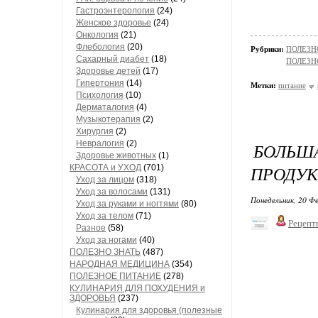
Гастроэнтерология
(24)
Женское здоровье
(24)
Онкология
(21)
Флебология
(20)
Рубрики:
ПОЛЕЗН
Сахарный диабет
(18)
ПОЛЕЗН
Здоровье детей
(17)
Гипертония
(14)
Метки:
питание
Психология
(10)
Дерматалогия
(4)
Музыкотерапия
(2)
Хирургия
(2)
Невралогия
(2)
БОЛЬ
Здоровье животных
(1)
ПРОДУК
КРАСОТА и УХОД
(701)
Уход за лицом
(318)
Уход за волосами
(131)
Понедельник, 20 Фе
Уход за руками и ногтями
(80)
Уход за телом
(71)
Рецепт
Разное
(58)
Уход за ногами
(40)
ПОЛЕЗНО ЗНАТЬ
(487)
НАРОДНАЯ МЕДИЦИНА
(354)
ПОЛЕЗНОЕ ПИТАНИЕ
(278)
КУЛИНАРИЯ ДЛЯ ПОХУДЕНИЯ и
ЗДОРОВЬЯ
(237)
Кулинария для здоровья (полезные