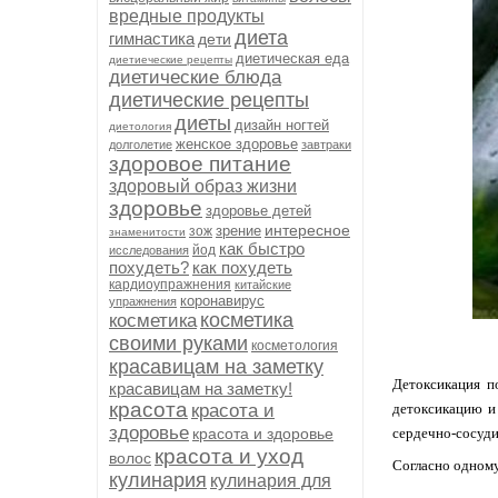
вредные продукты
диета
гимнастика
дети
диетическая еда
диетиеческие рецепты
диетические блюда
диетические рецепты
диеты
дизайн ногтей
диетология
женское здоровье
долголетие
завтраки
здоровое питание
здоровый образ жизни
здоровье
здоровье детей
интересное
зрение
зож
знаменитости
как быстро
йод
исследования
похудеть?
как похудеть
кардиоупражнения
китайские
коронавирус
упражнения
косметика
косметика
своими руками
косметология
красавицам на заметку
Детоксикация п
красавицам на заметку!
красота
красота и
детоксикацию и
здоровье
красота и здоровье
сердечно-сосуди
красота и уход
волос
Согласно одному
кулинария
кулинария для