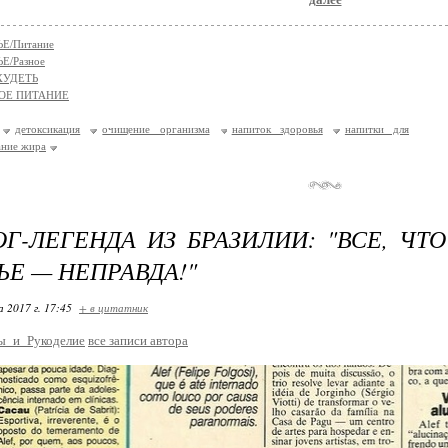
Е/Питание
Е/Разное
ХУДЕТЬ
ОЕ ПИТАНИЕ
детоксикация
очищение организма
напиток здоровья
напитки для
ание жира
Г-ЛЕГЕНДА ИЗ БРАЗИЛИИ: "ВСЕ, ЧТ
ЬЕ — НЕПРАВДА!"
 2017 г. 17:45
+ в цитатник
ы_и_Рукоделие
все записи автора