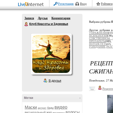
Регистрация
Вход
Рейтинги
Записи
Друзья
Комментарии
Выбрана рубрика
Клуб Красоты и Здоровья
Другие рубрики в
УПРАЖНЕНИЯ
(15
ПСИХОЛОГИЯ
(38
СОБСТВЕННОМ 
ПРЕПАРАТЫ
(68)
ПОТОЛСТЕТЬ
(2
ГОЛОДАНИЕ,РАЗ
РЕЦЕП
СЖИГАН
Понедельник, 27 М
В друзья
Рецепт
Метки
-
видео
Маски
бады
артрит
волосы
висцеральный жир
витамины