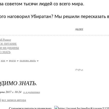
за советом тысячи людей со всего мира.
ого наговорил Убиратан? Мы решили пересказать в
далее
Е/Разное
ОЕ ПИТАНИЕ
ТИ МЕДИЦИНЫ
О ЗНАТЬ
зож
врачи
полезно знать
ДИМО ЗНАТЬ.
арта 2017 г. 10:24
+ в цитатник
й
все записи автора
Стараемся питаться правильно.