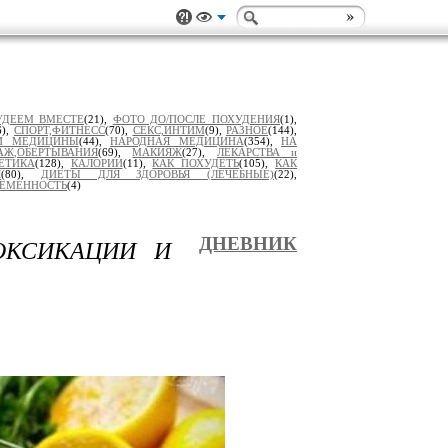
УДЕЕМ ВМЕСТЕ
(21),
ФОТО ДО/ПОСЛЕ ПОХУДЕНИЯ
(1),
6),
СПОРТ,ФИТНЕСС
(70),
СЕКС,ИНТИМ
(9),
РАЗНОЕ
(144),
И МЕДИЦИНЫ
(44),
НАРОДНАЯ МЕДИЦИНА
(354),
НА
АЖ,ОБЕРТЫВАНИЯ
(69),
МАКИЯЖ
(27),
ЛЕКАРСТВА и
ЕТИКА
(128),
КАЛОРИИ
(11),
КАК ПОХУДЕТЬ
(105),
КАК
Я
(80),
ДИЕТЫ ДЛЯ ЗДОРОВЬЯ (ЛЕЧЕБНЫЕ)
(22),
РЕМЕННОСТЬ
(4)
ОКСИКАЦИИ И
ДНЕВНИК