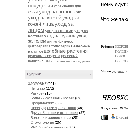
нему едут 
похудения
упражнения для
уход за волосами
спины
уход за кожей
уход за
Что же так
уход за
кожей лица
лицом
уход за ногами
уход за
уход за руками
уход
ногтями
за телом
фитнесс
фитнес
целебные
фитотерапия
холестерин
Рубрики:
ЗДОРОВЬ
целебные растения
напитки
ПОЛЕЗН
целебные средства
целебный
НОВОС
чай
напиток
ПОЛЕЗН
эзотерика
эликсир здоровья
Метки:
здоровье
Рубрики
-
ЗДОРОВЬЕ
(961)
Питание
(272)
Разное
(210)
НЕОБХО
Болезни суставов и костей
(69)
Профилактика
(63)
Воскресенье, 19 М
Простуда,ОРВИ,ОРЗ, Грипп
(48)
Другие болезни и их лечение
(37)
Вит-ли
Болезни и здоровье глаз
(25)
Стоматология
(25)
РАК: борьба и лечение
(24)