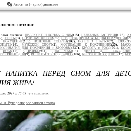
Авось
из (+ сутки) дневников
ПОЛЕЗНОЕ ПИТАНИЕ
.
 этом дневнике:
ЦЕЛЛЮЛИТ И БОРЬБА С НИМ
(15),
ЦЕЛЕБНЫЕ РАСТЕНИЯ
(106),
Х
5),
ТЕСТЫ
(3),
СТРОЙНАЯ ФИГУРА
(35),
СРЕДСТВА,ПРЕПАРАТЫ ДЛЯ ПОХУДЕНИЯ
(2
),
ПОХУДЕНИЕ
(105),
ПОЛЕЗНЫЕ СОВЕТЫ
(202),
ПОЛЕЗНО ЗНАТЬ
(487),
НОВОСТ
ОПЫТЕ
(14),
МУЖСКОЙ СПОРТ
(2),
МОТИВАЦИИ К ПОХУДЕНИЮ
(25),
МАСС
,
КУЛИНАРИЯ ДЛЯ ПОХУДЕНИЯ и ЗДОРОВЬЯ
(237),
КРАСОТА и УХОД
(701),
КОСМ
),
ЙОГА
(11),
ЗДОРОВЬЕ
(961),
ДЛЯ МАМ
(19),
ДИЕТЫ ДЛЯ ПОХУДЕНИ
ГРУЗОЧНЫЕ ДНИ
(9),
ВОПРОС-ОТВЕТ
(9),
ВИДЕО
(106),
БЫСТРОЕ ПОХУДЕНИЕ
(13),
БЕ
Т НАПИТКА ПЕРЕД СНОМ ДЛЯ ДЕТ
ИЯ ЖИРА!
арта 2017 г. 15:33
+ в цитатник
ы_и_Рукоделие
все записи автора