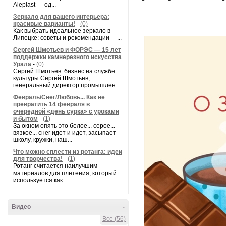
Aleplast — од...
Зеркало для вашего интерьера:
красивые варианты!
-
(0)
Как выбрать идеальное зеркало в
Липецке: советы и рекомендации ...
Сергей Шмотьев и ФОРЭС — 15 лет
поддержки камнерезного искусства
Урала
-
(0)
Сергей Шмотьев: бизнес на службе
культуры Сергей Шмотьев,
генеральный директор промышлен...
Февраль/Снег/Любовь... Как не
превратить 14 февраля в
очередной «день сурка» с уроками
и бытом
-
(1)
За окном опять это белое... серое...
вязкое... снег идет и идет, засыпает
школу, кружки, наш...
Что можно сплести из ротанга: идеи
для творчества!
-
(1)
Ротанг считается наилучшим
материалов для плетения, который
используется как ...
Видео
-
Все (56)