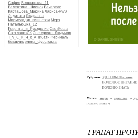
София
Белоснежка_11
Валентина_Шиенок
Вечерело
Карташова_Марина
Лариса-муля
Ледитата
Людпавна
Мармеладка_вишневая
Мерз
Натальюшка_12
Рецепты_и_Рукоделие
СветКоша
СветланкаСК
Снегурочка_Людмила
Т_у_С_и_Ч_к_А
Тибати
Фериналь
бекарчик
елена_фурс
карга
Рубрики:
ЗДОРОВЬЕ/Питание
ПОЛЕЗНОЕ ПИТАНИЕ
ПОЛЕЗНО ЗНАТЬ
Метки:
мифы
здоровье
зд
полезно знать
ГРАНАТ ПРОТ