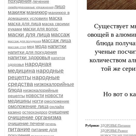
похудения
лечение
лицо
лимфодренажные упражнения
макияж
маникюр
маникюр в
маска
домашних условиях
маска для лица
маска своими
Существует мн
маски для волос
руками
овощей в алюмин
маски для лица
массаж
массаж лица
массаж для похудения
блюда получа
напитки
мода
мед
массаж стоп
ученые посчит
напитки для похудения
напитки здоровья
напиток
количеством ал
народная
здоровья
той же сери
медицина
народные
рецепты
народные
средства
низкокалорийные
блюда
низкокалорийные
Но вот о к
новости
новости
рецепты
медицины
ногти
омоложение
омоложение лица
онлайн
очищение
казино
остеохондроз
очищение организма
очищение печени
печень
Рубрики:
ЗДОРОВЬЕ/Питание
питание
питание для
ЗДОРОВЬЕ/Разное
похудения
НОВОСТИ МЕДИЦИН
поджелудочная