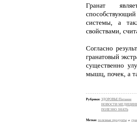
Гранат явля
способствующий
системы, а та
свойствами, счит
Согласно резуль
гранатовый экстр
существенно улу
мышц, почек, а т
Рубрики:
ЗДОРОВЬЕ/Питание
НОВОСТИ МЕДИЦИН
ПОЛЕЗНО ЗНАТЬ
Метки:
полезные продукты
гра