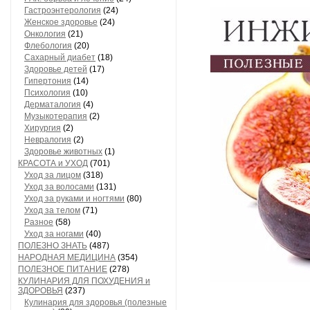
Гастроэнтерология
(24)
Женское здоровье
(24)
Онкология
(21)
Флебология
(20)
Сахарный диабет
(18)
Здоровье детей
(17)
Гипертония
(14)
Психология
(10)
Дерматалогия
(4)
Музыкотерапия
(2)
Хирургия
(2)
Невралогия
(2)
Здоровье животных
(1)
КРАСОТА и УХОД
(701)
Уход за лицом
(318)
Уход за волосами
(131)
Уход за руками и ногтями
(80)
Уход за телом
(71)
Разное
(58)
Уход за ногами
(40)
ПОЛЕЗНО ЗНАТЬ
(487)
НАРОДНАЯ МЕДИЦИНА
(354)
ПОЛЕЗНОЕ ПИТАНИЕ
(278)
КУЛИНАРИЯ ДЛЯ ПОХУДЕНИЯ и
ЗДОРОВЬЯ
(237)
Кулинария для здоровья (полезные