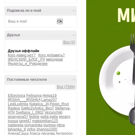
Подписка по e-mail
-
Друзья
-
Все (3)
Друзья оффлайн
Кого давно нет?
Кого добавить?
ЖЕНСКИЙ_БЛОГ_РУ
мирздрав
Рецепты_и_Рукоделие
Постоянные читатели
-
Все (7594)
ElEeonora
Fellissiya
Helga19
IRISHA___IRISHKA
Lama207
LediLudmila
Natalica_JA
Pepel_Rozi
Radeia
SaMoZvAnKa_BesT
Stefanya-
ATN
Svetlana_I_0902
VezunchikI
ananyeva57
fedele
galla-galla
gerany
irusua
janet47
maksimilian125
naldegda
polyaninka
pumma
ritina
tatyanka_8
virfox
zhanna1000
АленаСаша
Алиса-лисичка
Антропос-