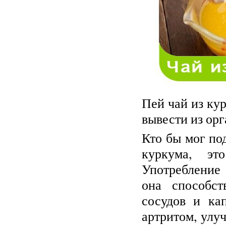
Пей чай из ку
вывести из ор
Кто бы мог под
куркума, эт
Употребление
она способст
сосудов и кап
артритом, улу