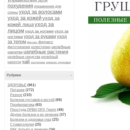
похудения
упражнения для
уход за волосами
спины
уход за кожей
уход за
уход за
кожей лица
лицом
уход за ногами
уход за
уход за руками
уход
ногтями
за телом
фитнесс
фитнес
целебные
фитотерапия
холестерин
целебные растения
напитки
целебные средства
целебный
чай
напиток
эзотерика
эликсир здоровья
Рубрики
-
ЗДОРОВЬЕ
(961)
Питание
(272)
Разное
(210)
Болезни суставов и костей
(69)
Профилактика
(63)
Простуда,ОРВИ,ОРЗ, Грипп
(48)
Другие болезни и их лечение
(37)
Болезни и здоровье глаз
(25)
Стоматология
(25)
РАК: борьба и лечение
(24)