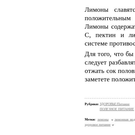
Лимоны славят
положительным 
Лимоны содержат
С, пектин и ли
системе противо
Для того, что бы
следует разбавля
отжать сок полов
заметете положи
Рубрики:
ЗДОРОВЬЕ/Питание
ПОЛЕЗНОЕ ПИТАНИЕ
Метки:
лимоны
лимонная во
здоровое питание