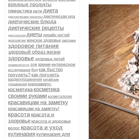
вредные продукты
диета
гимнастика
дети
диетическая еда
диетиеческие рецепты
диетические блюда
диетические рецепты
диеты
дизайн ногтей
диетология
женское здоровье
долголетие
завтраки
здоровое питание
здоровый образ жизни
здоровье
здоровье детей
интересное
зрение
зож
знаменитости
как быстро
йод
исследования
похудеть?
как похудеть
кардиоупражнения
китайские
коронавирус
упражнения
косметика
косметика
своими руками
косметология
красавицам на заметку
красавицам на заметку!
красота
красота и
здоровье
красота и здоровье
красота и уход
волос
кулинария
кулинария для