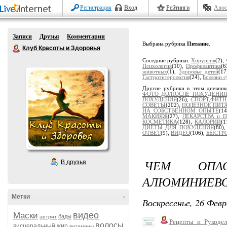
Регистрация
Вход
Рейтинги
Авос
Записи
Друзья
Комментарии
Выбрана рубрика
Питание
.
Клуб Красоты и Здоровья
Соседние рубрики:
Хирургия
(2),
Психология
(10),
Профилактика
(6
животных
(1),
Здоровье детей
(1
Гастроэнтерология
(24),
Болезни с
Другие рубрики в этом дневни
ФОТО ДО/ПОСЛЕ ПОХУДЕНИЯ
ПОХУДЕНИЯ
(26),
СПОРТ,ФИТН
СОВЕТЫ
(202),
ПОЛЕЗНОЕ ПИТ
НА СОБСТВЕННОМ ОПЫТЕ
(1
МАКИЯЖ
(27),
ЛЕКАРСТВА и 
КОСМЕТИКА
(128),
КАЛОРИИ
(1
ДИЕТЫ ДЛЯ ПОХУДЕНИЯ
(80)
ОТВЕТ
(9),
ВИДЕО
(106),
БЫСТР
ЧЕМ ОПА
В друзья
АЛЮМИНИЕВО
Метки
-
Воскресенье, 26 Февр
видео
Маски
бады
артрит
Рецепты_и_Рукодел
волосы
висцеральный жир
витамины