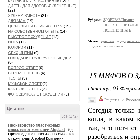
МОТИВАЦИИ К ПОХУДЕНИЮ
(25)
ДИЕТЫ ДЛЯ ЗДОРОВЬЯ (ЛЕЧЕБНЫЕ)
(22)
ХУДЕЕМ ВМЕСТЕ
(21)
Рубрики:
ЗДОРОВЬЕ/Питание
ДЛЯ МАМ
(19)
ПОЛЕЗНОЕ ПИТАНИЕ
ЦЕЛЛЮЛИТ И БОРЬБА С НИМ
(15)
ПОЛЕЗНО ЗНАТЬ
НА СОБСТВЕННОМ ОПЫТЕ
(14)
БЫСТРОЕ ПОХУДЕНИЕ
(13)
Метки:
здоровье
здоровое пи
ЙОГА
(11)
продукты
питание
КАЛОРИИ
(11)
СЕКС,ИНТИМ
(9)
ГОЛОДАНИЕ,РАЗГРУЗОЧНЫЕ ДНИ
(9)
ВОПРОС-ОТВЕТ
(9)
15 МИФОВ О 
БЕРЕМЕННОСТЬ
(4)
ТЕСТЫ
(3)
МУЖСКОЙ СПОРТ
(2)
Пятница, 03 Февраля
КАК ПОТОЛСТЕТЬ
(2)
ФОТО ДО/ПОСЛЕ ПОХУДЕНИЯ
(1)
Рецепты_и_Рукодел
Цитатник
-
Сегодня только 
Все (172)
когда, в каком 
Производство пластиковых
так, что нет-не
емкостей от компании Aleplast
-
(0)
Производство пластиковых емкостей
разобраться и о
от компании Aleplast Компания