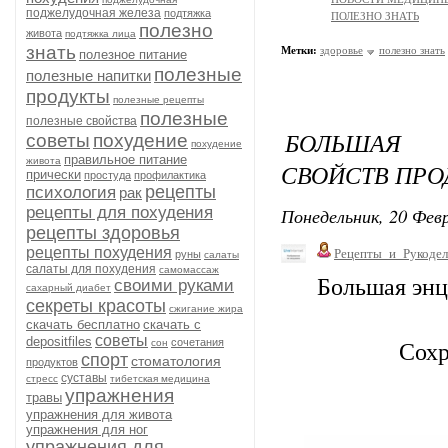
поджелудочная железа
подтяжка
ПОЛЕЗНО ЗНАТЬ
полезно
живота
подтяжка лица
знать
Метки:
здоровье
полезно знать
полезное питание
полезные
полезные напитки
продукты
полезные рецепты
полезные
полезные свойства
БОЛЬШАЯ 
советы
похудение
похудение
правильное питание
живота
СВОЙСТВ ПРО
прически
простуда
профилактика
рецепты
психология
рак
рецепты для похудения
Понедельник, 20 Февр
рецепты здоровья
рецепты похудения
Рецепты_и_Рукодел
руны
салаты
салаты для похудения
самомассаж
Большая энц
своими руками
сахарный диабет
секреты красоты
сжигание жира
скачать бесплатно
скачать с
советы
depositfiles
сочетания
сон
Сохр
спорт
стоматология
продуктов
суставы
стресс
тибетская медицина
упражнения
травы
упражнения для живота
упражнения для ног
упражнения для