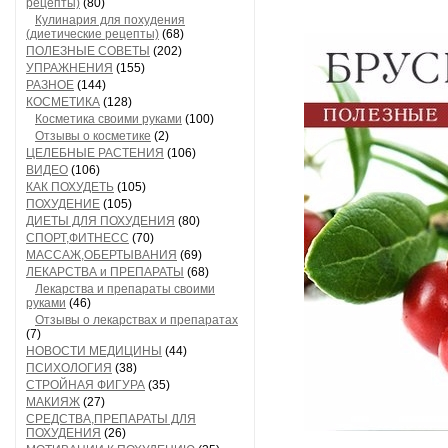
рецепты)
(80)
Кулинария для похудения
(диетические рецепты)
(68)
ПОЛЕЗНЫЕ СОВЕТЫ
(202)
УПРАЖНЕНИЯ
(155)
РАЗНОЕ
(144)
КОСМЕТИКА
(128)
Косметика своими руками
(100)
Отзывы о косметике
(2)
ЦЕЛЕБНЫЕ РАСТЕНИЯ
(106)
ВИДЕО
(106)
КАК ПОХУДЕТЬ
(105)
ПОХУДЕНИЕ
(105)
ДИЕТЫ ДЛЯ ПОХУДЕНИЯ
(80)
СПОРТ,ФИТНЕСС
(70)
МАССАЖ,ОБЕРТЫВАНИЯ
(69)
ЛЕКАРСТВА и ПРЕПАРАТЫ
(68)
Лекарства и препараты своими
руками
(46)
Отзывы о лекарствах и препаратах
(7)
НОВОСТИ МЕДИЦИНЫ
(44)
ПСИХОЛОГИЯ
(38)
СТРОЙНАЯ ФИГУРА
(35)
МАКИЯЖ
(27)
СРЕДСТВА,ПРЕПАРАТЫ ДЛЯ
ПОХУДЕНИЯ
(26)