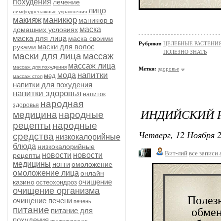
похудения
лечение
лицо
лимфодренажные упражнения
макияж
маникюр
маникюр в
маска
домашних условиях
маска для лица
маска своими
Рубрики:
ЦЕЛЕБНЫЕ РАСТЕНИ
маски для волос
руками
ПОЛЕЗНО ЗНАТЬ
маски для лица
массаж
массаж лица
массаж для похудения
Метки:
здоровье
напитки
мода
мед
массаж стоп
напитки для похудения
напитки здоровья
напиток
народная
здоровья
ИНДИЙСКИЙ 
медицина
народные
рецепты
народные
Четверг, 12 Ноября 2
средства
низкокалорийные
блюда
низкокалорийные
Вит-лий
все записи 
новости
новости
рецепты
медицины
ногти
омоложение
омоложение лица
онлайн
очищение
казино
остеохондроз
очищение организма
Полезн
очищение печени
печень
обмен
питание
питание для
похудения
поджелудочная