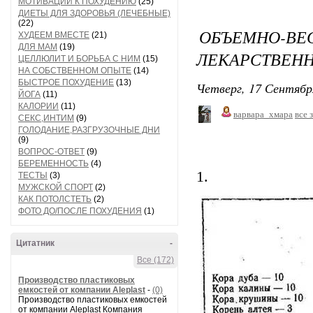
МОТИВАЦИИ К ПОХУДЕНИЮ
(25)
ДИЕТЫ ДЛЯ ЗДОРОВЬЯ (ЛЕЧЕБНЫЕ)
(22)
ОБЪЕМНО-
ХУДЕЕМ ВМЕСТЕ
(21)
ДЛЯ МАМ
(19)
ЛЕКАРСТВЕНН
ЦЕЛЛЮЛИТ И БОРЬБА С НИМ
(15)
НА СОБСТВЕННОМ ОПЫТЕ
(14)
БЫСТРОЕ ПОХУДЕНИЕ
(13)
Четверг, 17 Сентябр
ЙОГА
(11)
КАЛОРИИ
(11)
варвара_хмара
все 
СЕКС,ИНТИМ
(9)
ГОЛОДАНИЕ,РАЗГРУЗОЧНЫЕ ДНИ
(9)
ВОПРОС-ОТВЕТ
(9)
БЕРЕМЕННОСТЬ
(4)
1.
ТЕСТЫ
(3)
МУЖСКОЙ СПОРТ
(2)
КАК ПОТОЛСТЕТЬ
(2)
ФОТО ДО/ПОСЛЕ ПОХУДЕНИЯ
(1)
Цитатник
-
Все (172)
Производство пластиковых
емкостей от компании Aleplast
-
(0)
Производство пластиковых емкостей
от компании Aleplast Компания