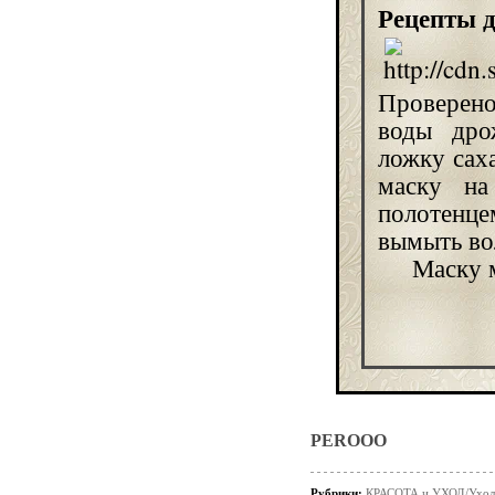
Рецепты 
Проверено 
воды дро
ложку саха
маску на
полотенц
вымыть в
Маску м
PEROOO
Рубрики:
КРАСОТА и УХОД/Уход 