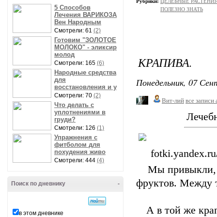
Рубрики:
ЦЕЛЕБНЫЕ РАСТЕНИ
5 Способов
ПОЛЕЗНО ЗНАТЬ
Лечения ВАРИКОЗА
Вен Народным
Смотрели: 61
(2)
Готовим "ЗОЛОТОЕ
МОЛОКО" - эликсир
молод
КРАПИВА.
Смотрели: 165
(6)
Народные средства
для
Понедельник, 07 Сент
восстановления и у
Смотрели: 70
(2)
Вит-лий
все записи 
Что делать с
уплотнениями в
Лечеб
груди?
Смотрели: 126
(1)
Упражнения с
фитболом для
похудения живо
Смотрели: 444
(4)
Мы привыкли, 
фруктов. Между 
Поиск по дневнику
-
А в той же кра
в этом дневнике