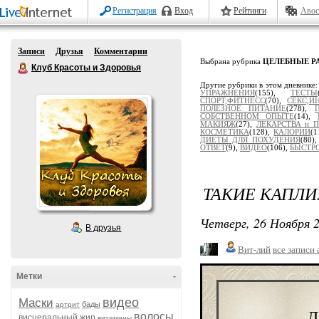
Регистрация
Вход
Рейтинги
Авос
Записи
Друзья
Комментарии
Выбрана рубрика
ЦЕЛЕБНЫЕ Р
Клуб Красоты и Здоровья
Другие рубрики в этом дневнике
УПРАЖНЕНИЯ
(155),
ТЕСТЫ
СПОРТ,ФИТНЕСС
(70),
СЕКС,И
ПОЛЕЗНОЕ ПИТАНИЕ
(278),
СОБСТВЕННОМ ОПЫТЕ
(14),
МАКИЯЖ
(27),
ЛЕКАРСТВА и 
КОСМЕТИКА
(128),
КАЛОРИИ
(1
ДИЕТЫ ДЛЯ ПОХУДЕНИЯ
(80)
ОТВЕТ
(9),
ВИДЕО
(106),
БЫСТР
ТАКИЕ КАПЛИ
Четверг, 26 Ноября 2
В друзья
Вит-лий
все записи 
Метки
-
видео
Маски
бады
артрит
Д
волосы
висцеральный жир
витамины