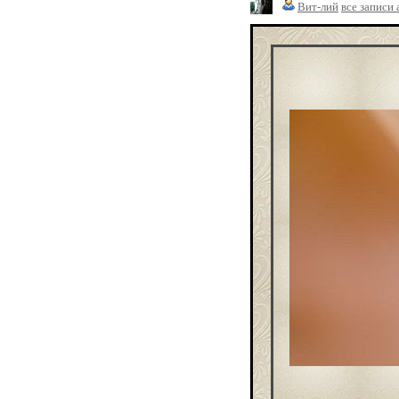
Вит-лий
все записи 