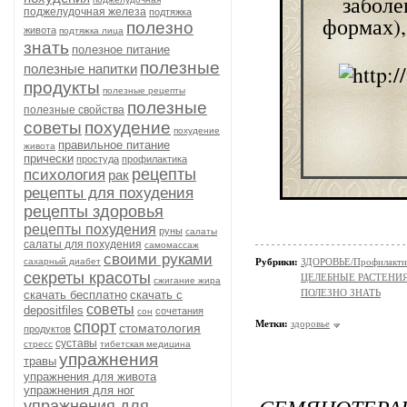
заболе
поджелудочная железа
подтяжка
формах),
полезно
живота
подтяжка лица
знать
полезное питание
полезные
полезные напитки
продукты
полезные рецепты
полезные
полезные свойства
советы
похудение
похудение
правильное питание
живота
прически
простуда
профилактика
рецепты
психология
рак
рецепты для похудения
рецепты здоровья
рецепты похудения
руны
салаты
салаты для похудения
самомассаж
своими руками
сахарный диабет
Рубрики:
ЗДОРОВЬЕ/Профилакти
секреты красоты
ЦЕЛЕБНЫЕ РАСТЕНИ
сжигание жира
ПОЛЕЗНО ЗНАТЬ
скачать бесплатно
скачать с
советы
depositfiles
сочетания
сон
спорт
Метки:
здоровье
стоматология
продуктов
суставы
стресс
тибетская медицина
упражнения
травы
упражнения для живота
упражнения для ног
упражнения для