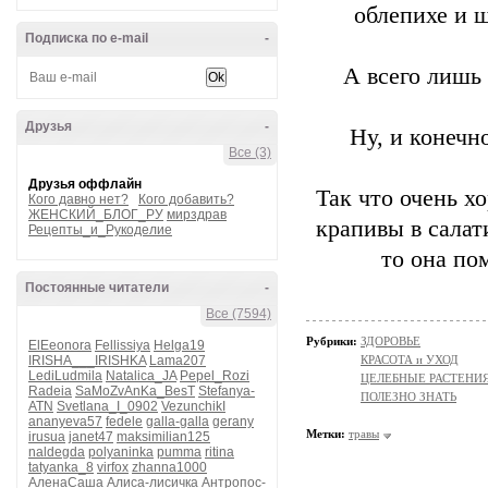
облепихе и щ
Подписка по e-mail
-
А всего лишь
Друзья
-
Ну, и конечно
Все (3)
Друзья оффлайн
Так что очень х
Кого давно нет?
Кого добавить?
ЖЕНСКИЙ_БЛОГ_РУ
мирздрав
крапивы в салат
Рецепты_и_Рукоделие
то она по
Постоянные читатели
-
Все (7594)
Рубрики:
ЗДОРОВЬЕ
ElEeonora
Fellissiya
Helga19
IRISHA___IRISHKA
Lama207
КРАСОТА и УХОД
LediLudmila
Natalica_JA
Pepel_Rozi
ЦЕЛЕБНЫЕ РАСТЕНИ
Radeia
SaMoZvAnKa_BesT
Stefanya-
ПОЛЕЗНО ЗНАТЬ
ATN
Svetlana_I_0902
VezunchikI
ananyeva57
fedele
galla-galla
gerany
Метки:
травы
irusua
janet47
maksimilian125
naldegda
polyaninka
pumma
ritina
tatyanka_8
virfox
zhanna1000
АленаСаша
Алиса-лисичка
Антропос-