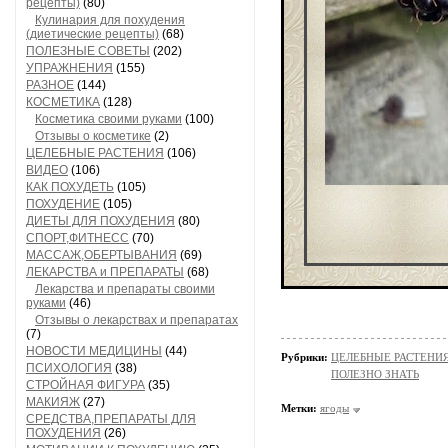
рецепты)
(80)
Кулинария для похудения
(диетические рецепты)
(68)
ПОЛЕЗНЫЕ СОВЕТЫ
(202)
УПРАЖНЕНИЯ
(155)
РАЗНОЕ
(144)
КОСМЕТИКА
(128)
Косметика своими руками
(100)
Отзывы о косметике
(2)
ЦЕЛЕБНЫЕ РАСТЕНИЯ
(106)
ВИДЕО
(106)
КАК ПОХУДЕТЬ
(105)
ПОХУДЕНИЕ
(105)
ДИЕТЫ ДЛЯ ПОХУДЕНИЯ
(80)
СПОРТ,ФИТНЕСС
(70)
МАССАЖ,ОБЕРТЫВАНИЯ
(69)
ЛЕКАРСТВА и ПРЕПАРАТЫ
(68)
Лекарства и препараты своими
руками
(46)
Отзывы о лекарствах и препаратах
(7)
НОВОСТИ МЕДИЦИНЫ
(44)
Рубрики:
ЦЕЛЕБНЫЕ РАСТЕНИ
ПСИХОЛОГИЯ
(38)
ПОЛЕЗНО ЗНАТЬ
СТРОЙНАЯ ФИГУРА
(35)
МАКИЯЖ
(27)
Метки:
ягоды
СРЕДСТВА,ПРЕПАРАТЫ ДЛЯ
ПОХУДЕНИЯ
(26)