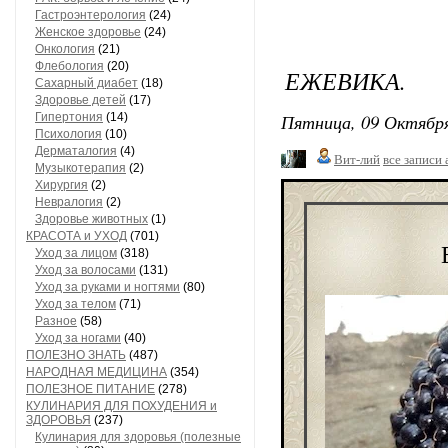
Гастроэнтерология
(24)
Женское здоровье
(24)
Онкология
(21)
Флебология
(20)
ЕЖЕВИКА.
Сахарный диабет
(18)
Здоровье детей
(17)
Пятница, 09 Октября
Гипертония
(14)
Психология
(10)
Дерматалогия
(4)
Вит-лий
все записи 
Музыкотерапия
(2)
Хирургия
(2)
Невралогия
(2)
Здоровье животных
(1)
КРАСОТА и УХОД
(701)
Уход за лицом
(318)
Уход за волосами
(131)
Уход за руками и ногтями
(80)
Уход за телом
(71)
Разное
(58)
Уход за ногами
(40)
ПОЛЕЗНО ЗНАТЬ
(487)
НАРОДНАЯ МЕДИЦИНА
(354)
ПОЛЕЗНОЕ ПИТАНИЕ
(278)
КУЛИНАРИЯ ДЛЯ ПОХУДЕНИЯ и
ЗДОРОВЬЯ
(237)
Кулинария для здоровья (полезные