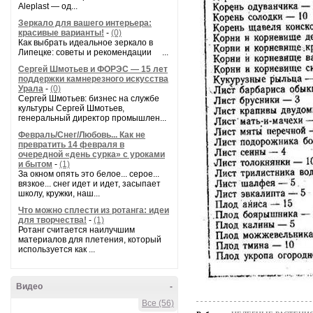
Aleplast — од...
Зеркало для вашего интерьера:
красивые варианты!
-
(0)
Как выбрать идеальное зеркало в
Липецке: советы и рекомендации ...
Сергей Шмотьев и ФОРЭС — 15 лет
поддержки камнерезного искусства
Урала
-
(0)
Сергей Шмотьев: бизнес на службе
культуры Сергей Шмотьев,
генеральный директор промышлен...
Февраль/Снег/Любовь... Как не
превратить 14 февраля в
очередной «день сурка» с уроками
и бытом
-
(1)
За окном опять это белое... серое...
вязкое... снег идет и идет, засыпает
школу, кружки, наш...
Что можно сплести из ротанга: идеи
для творчества!
-
(1)
Ротанг считается наилучшим
материалов для плетения, который
используется как ...
Видео
-
Все (56)