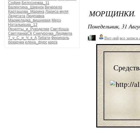
София
Белоснежка_11
Валентина_Шиенок
Вечерело
МОРЩИНКИ.
Карташова_Марина
Лариса-муля
Ледитата
Людпавна
Мармеладка_вишневая
Мерз
Понедельник, 31 Авгу
Натальюшка_12
Рецепты_и_Рукоделие
СветКоша
СветланкаСК
Снегурочка_Людмила
Т_у_С_и_Ч_к_А
Тибати
Фериналь
Вит-лий
все записи 
бекарчик
елена_фурс
карга
Средств