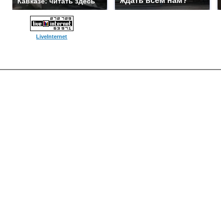
ждать всем нам?
Кавказе: читать здесь
LiveInternet