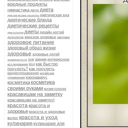
вредные продукты
диета
гимнастика
дети
диетическая еда
диетиеческие рецепты
диетические блюда
диетические рецепты
диеты
дизайн ногтей
диетология
женское здоровье
долголетие
завтраки
здоровое питание
здоровый образ жизни
здоровье
здоровье детей
интересное
зрение
зож
знаменитости
как быстро
йод
исследования
похудеть?
как похудеть
кардиоупражнения
китайские
коронавирус
упражнения
косметика
косметика
своими руками
косметология
красавицам на заметку
красавицам на заметку!
красота
красота и
здоровье
красота и здоровье
красота и уход
волос
кулинария
кулинария для