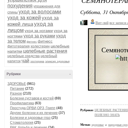
СЕМЯНОТЕРА
похудения
упражнения для
Суббота, 31 Октября
уход за волосами
спины
уход за кожей
уход за
Вит-лий
все записи 
уход за
кожей лица
лицом
уход за ногами
уход за
уход за руками
уход
ногтями
за телом
фитнесс
фитнес
целебные
фитотерапия
холестерин
Семянот
целебные растения
напитки
целебные средства
целебный
чай
напиток
эзотерика
эликсир здоровья
Рубрики
-
ЗДОРОВЬЕ
(961)
Питание
(272)
Разное
(210)
Болезни суставов и костей
(69)
Профилактика
(63)
Простуда,ОРВИ,ОРЗ, Грипп
(48)
Рубрики:
ЦЕЛЕБНЫЕ РАСТЕНИ
Другие болезни и их лечение
(37)
ПОЛЕЗНО ЗНАТЬ
Болезни и здоровье глаз
(25)
Стоматология
(25)
Метки:
здоровье
народные сре
РАК: борьба и лечение
(24)