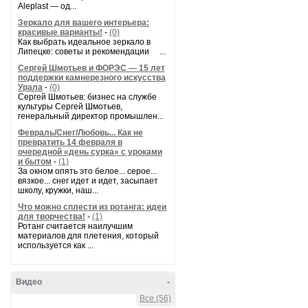
Aleplast — од...
Зеркало для вашего интерьера:
красивые варианты!
-
(0)
Как выбрать идеальное зеркало в
Липецке: советы и рекомендации ...
Сергей Шмотьев и ФОРЭС — 15 лет
поддержки камнерезного искусства
Урала
-
(0)
Сергей Шмотьев: бизнес на службе
культуры Сергей Шмотьев,
генеральный директор промышлен...
Февраль/Снег/Любовь... Как не
превратить 14 февраля в
очередной «день сурка» с уроками
и бытом
-
(1)
За окном опять это белое... серое...
вязкое... снег идет и идет, засыпает
школу, кружки, наш...
Что можно сплести из ротанга: идеи
для творчества!
-
(1)
Ротанг считается наилучшим
материалов для плетения, который
используется как ...
Видео
-
Все (56)