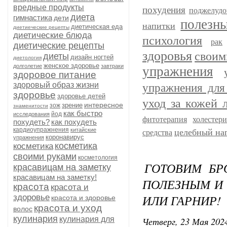
вредные продукты
похудения
поджелудо
диета
гимнастика
дети
полезн
напитки
диетическая еда
диетиеческие рецепты
диетические блюда
психология
рак
диетические рецепты
здоровья
своим
диеты
дизайн ногтей
диетология
женское здоровье
долголетие
завтраки
упражнения
здоровое питание
здоровый образ жизни
упражнения для
здоровье
здоровье детей
уход за кожей 
интересное
зрение
зож
знаменитости
как быстро
йод
исследования
фитотерапия
холестер
похудеть?
как похудеть
кардиоупражнения
китайские
целебный на
средства
коронавирус
упражнения
косметика
косметика
своими руками
косметология
ГОТОВИМ БР
красавицам на заметку
красавицам на заметку!
ПОЛЕЗНЫМ И
красота
красота и
ИЛИ ГАРНИР!
здоровье
красота и здоровье
красота и уход
волос
кулинария
кулинария для
Четверг, 23 Мая 2024