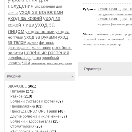
похудения
упражнения для
Рубрики:
КУЛИНАРИЯ ДЛЯ ПО
уход за волосами
спины
похудения (диетически
уход за кожей
уход за
КУЛИНАРИЯ ДЛЯ ПО
уход за
кожей лица
здоровья (полезные рец
лицом
уход за ногами
уход за
Метки:
полезные рецепты
ди
уход за руками
уход
ногтями
полезный салат
полезный гар
за телом
фитнесс
фитнес
вегетарианские рецепты
целебные
фитотерапия
холестерин
целебные растения
напитки
целебные средства
целебный
чай
напиток
эзотерика
эликсир здоровья
Страницы:
Рубрики
-
ЗДОРОВЬЕ
(961)
Питание
(272)
Разное
(210)
Болезни суставов и костей
(69)
Профилактика
(63)
Простуда,ОРВИ,ОРЗ, Грипп
(48)
Другие болезни и их лечение
(37)
Болезни и здоровье глаз
(25)
Стоматология
(25)
РАК: борьба и лечение
(24)