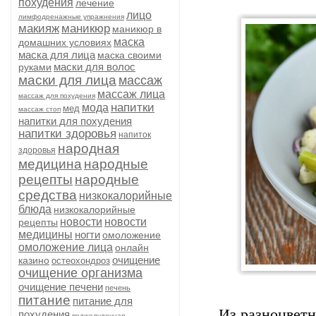
похудения
лечение
лицо
лимфодренажные упражнения
макияж
маникюр
маникюр в
маска
домашних условиях
маска для лица
маска своими
маски для волос
руками
маски для лица
массаж
массаж лица
массаж для похудения
напитки
мода
мед
массаж стоп
напитки для похудения
напитки здоровья
напиток
народная
здоровья
медицина
народные
рецепты
народные
средства
низкокалорийные
блюда
низкокалорийные
новости
новости
рецепты
медицины
ногти
омоложение
омоложение лица
онлайн
очищение
казино
остеохондроз
очищение организма
очищение печени
печень
питание
питание для
Из разноцветн
похудения
поджелудочная