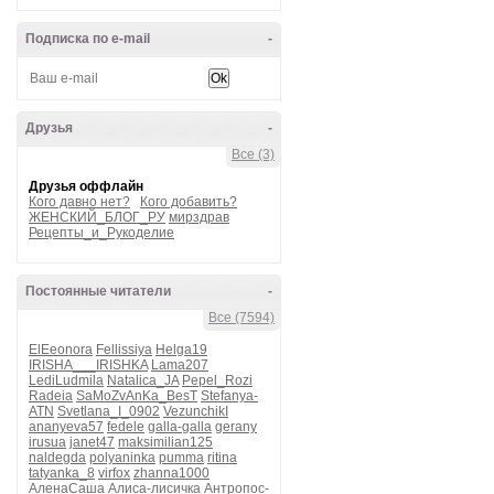
Подписка по e-mail
-
Друзья
-
Все (3)
Друзья оффлайн
Кого давно нет?
Кого добавить?
ЖЕНСКИЙ_БЛОГ_РУ
мирздрав
Рецепты_и_Рукоделие
Постоянные читатели
-
Все (7594)
ElEeonora
Fellissiya
Helga19
IRISHA___IRISHKA
Lama207
LediLudmila
Natalica_JA
Pepel_Rozi
Radeia
SaMoZvAnKa_BesT
Stefanya-
ATN
Svetlana_I_0902
VezunchikI
ananyeva57
fedele
galla-galla
gerany
irusua
janet47
maksimilian125
naldegda
polyaninka
pumma
ritina
tatyanka_8
virfox
zhanna1000
АленаСаша
Алиса-лисичка
Антропос-