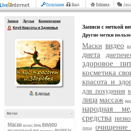
Регистрация
Вход
Рейтинги
Авос
Записи
Друзья
Комментарии
Записи с меткой в
Клуб Красоты и Здоровья
Другие метки пользо
видео
Маски
в
диета
диетич
здоровое пит
косметика сво
красота и здо
для похудения
В друзья
лица
массаж
ма
народная ме
Метки
-
средства
низк
видео
Маски
очищение 
бады
артрит
лица
волосы
висцеральный жир
витамины