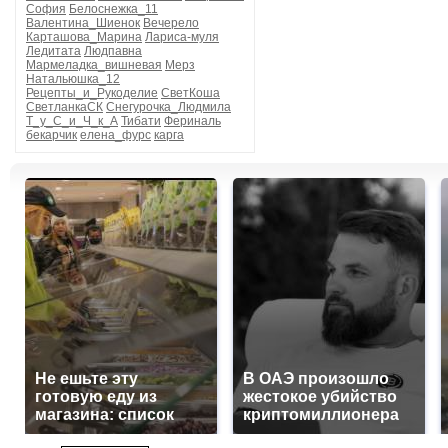
София
Белоснежка_11
Валентина_Шиенок
Вечерело
Карташова_Марина
Лариса-муля
Ледитата
Людпавна
Мармеладка_вишневая
Мерз
Натальюшка_12
Рецепты_и_Рукоделие
СветКоша
СветланкаСК
Снегурочка_Людмила
Т_у_С_и_Ч_к_А
Тибати
Фериналь
бекарчик
елена_фурс
карга
Не ешьте эту
В ОАЭ произошло
готовую еду из
жестокое убийство
магазина: список
криптомиллионера