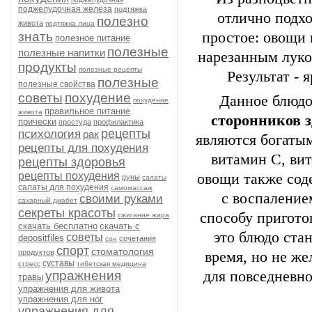
поджелудочная железа
подтяжка
отлично подхо
полезно
живота
подтяжка лица
знать
простое: овощи 
полезное питание
полезные
полезные напитки
нарезанным луко
продукты
полезные рецепты
Результат - 
полезные
полезные свойства
советы
похудение
Данное блюдо
похудение
правильное питание
живота
сторонников 
прически
простуда
профилактика
рецепты
психология
рак
являются богаты
рецепты для похудения
витамин С, вит
рецепты здоровья
рецепты похудения
овощи также сод
руны
салаты
салаты для похудения
самомассаж
с воспаление
своими руками
сахарный диабет
секреты красоты
способу пригото
сжигание жира
скачать бесплатно
скачать с
это блюдо ста
советы
depositfiles
сочетания
сон
спорт
стоматология
продуктов
время, но не же
суставы
стресс
тибетская медицина
упражнения
для повседневно
травы
упражнения для живота
упражнения для ног
упражнения для