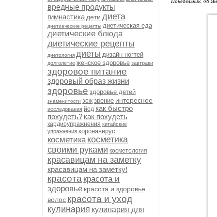
Понедельник, 08 Ян
вредные продукты
диета
гимнастика
дети
диетическая еда
диетиеческие рецепты
диетические блюда
диетические рецепты
диеты
дизайн ногтей
диетология
женское здоровье
долголетие
завтраки
здоровое питание
здоровый образ жизни
здоровье
здоровье детей
интересное
зрение
зож
знаменитости
как быстро
йод
исследования
похудеть?
как похудеть
кардиоупражнения
китайские
коронавирус
упражнения
косметика
косметика
своими руками
косметология
красавицам на заметку
красавицам на заметку!
красота
красота и
здоровье
красота и здоровье
красота и уход
волос
кулинария
кулинария для