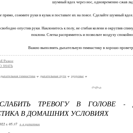
шумный вдох через нос, одновременно сжав ла
е прямо, сожмите руки в кулак и поставьте их на поясе. Сделайте шумный вдох 
 свободно опустив руки. Наклонитесь к полу, не сгибая колени и округлив спи
поклона. Слегка распрямитесь и позвольте воздуху спокойно
Важно выполнять дыхательную гимнастику в хорошо провет
Е/Разное
О ЗНАТЬ
дыхательная гимнастика
дыхательные пути
здоровье
СЛАБИТЬ ТРЕВОГУ В ГОЛОВЕ - 
ТИКА В ДОМАШНИХ УСЛОВИЯХ
022 г. 05:37
+ в цитатник