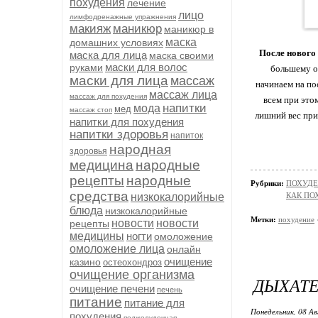
похудения
лечение
лицо
лимфодренажные упражнения
макияж
маникюр
маникюр в
маска
домашних условиях
После нового
маска для лица
маска своими
маски для волос
руками
большему о
маски для лица
массаж
начинаем на по
массаж лица
массаж для похудения
всем при это
напитки
мода
мед
массаж стоп
лишний вес при
напитки для похудения
напитки здоровья
напиток
народная
здоровья
медицина
народные
рецепты
народные
Рубрики:
ПОХУД
средства
низкокалорийные
КАК ПО
блюда
низкокалорийные
Метки:
похудение
новости
новости
рецепты
медицины
ногти
омоложение
омоложение лица
онлайн
очищение
казино
остеохондроз
очищение организма
ДЫХАТ
очищение печени
печень
питание
питание для
Понедельник, 08 Ав
похудения
поджелудочная