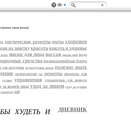
тавлена такая метка)
здоровое
диетические рецепты
диеты
да
красота
цам на заметку
красота и здоровье
маски для лица
массаж
мода
 волос
массаж лица
народные средства
низкокалорийные блюда
полезно знать
е для похудения
поджелудочная железа
дение
рецепты
психология
рецепты для
рак
упражнения
упражнения для живота
суставы
уход за лицом
д за кожей лица
уход за руками
чай
 напиток
БЫ ХУДЕТЬ И
ДНЕВНИК