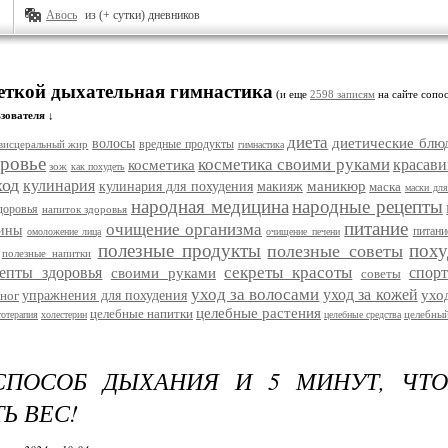
Авось
из (+ сутки) дневников
меткой дыхательная гимнастика
(и еще
2598 записям
на сайте сопос
зователя ↓
диета
диетические блю
волосы
вредные продукты
висцеральный жир
гимнастика
ровье
косметика своими руками
красави
косметика
зож
как похудеть
ход
кулинария
маникюр
кулинария для похудения
макияж
маска
маски для
народная медицина
народные рецепты
доровья
напиток здоровья
питание
очищение организма
цины
питани
омоложение лица
очищение печени
полезные продукты
поху
полезные советы
полезные напитки
секреты красоты
епты здоровья
спорт
своими руками
советы
уход за волосами
уход за кожей
ухо
ног
упражнения для похудения
целебные растения
целебные напитки
целебный
тотерапия
холестерин
целебные средства
СПОСОБ ДЫХАНИЯ И 5 МИНУТ, ЧТО
Ь ВЕС!