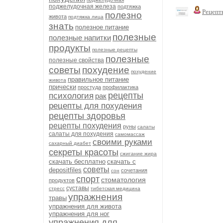
поджелудочная железа
подтяжка
Рецепт
полезно
живота
подтяжка лица
знать
полезное питание
полезные
полезные напитки
продукты
полезные рецепты
полезные
полезные свойства
советы
похудение
похудение
правильное питание
живота
прически
простуда
профилактика
рецепты
психология
рак
рецепты для похудения
рецепты здоровья
рецепты похудения
руны
салаты
салаты для похудения
самомассаж
своими руками
сахарный диабет
секреты красоты
сжигание жира
скачать бесплатно
скачать с
советы
depositfiles
сочетания
сон
спорт
стоматология
продуктов
суставы
стресс
тибетская медицина
упражнения
травы
упражнения для живота
упражнения для ног
упражнения для