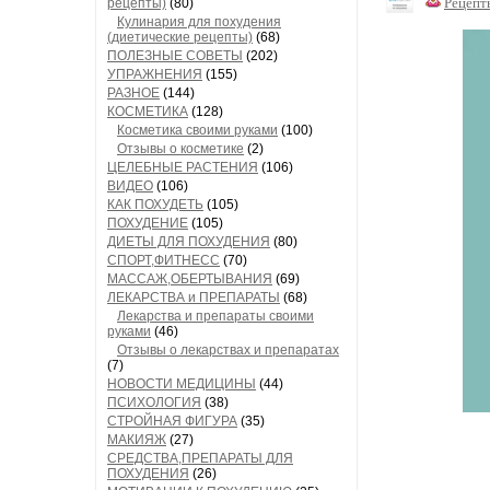
Рецепт
рецепты)
(80)
Кулинария для похудения
(диетические рецепты)
(68)
ПОЛЕЗНЫЕ СОВЕТЫ
(202)
УПРАЖНЕНИЯ
(155)
РАЗНОЕ
(144)
КОСМЕТИКА
(128)
Косметика своими руками
(100)
Отзывы о косметике
(2)
ЦЕЛЕБНЫЕ РАСТЕНИЯ
(106)
ВИДЕО
(106)
КАК ПОХУДЕТЬ
(105)
ПОХУДЕНИЕ
(105)
ДИЕТЫ ДЛЯ ПОХУДЕНИЯ
(80)
СПОРТ,ФИТНЕСС
(70)
МАССАЖ,ОБЕРТЫВАНИЯ
(69)
ЛЕКАРСТВА и ПРЕПАРАТЫ
(68)
Лекарства и препараты своими
руками
(46)
Отзывы о лекарствах и препаратах
(7)
НОВОСТИ МЕДИЦИНЫ
(44)
ПСИХОЛОГИЯ
(38)
СТРОЙНАЯ ФИГУРА
(35)
МАКИЯЖ
(27)
СРЕДСТВА,ПРЕПАРАТЫ ДЛЯ
ПОХУДЕНИЯ
(26)