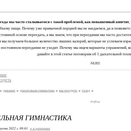
 года мы часто сталкиваемся с такой проблемой, как повышенный аппетит
,
бъему пищи. Почему уже привычной порцией мы не наедаемся, да и появляется
стоянной основе переедать, а мы знаем, что при переедании мы часто достато
м мы получаем большое количество лишних калорий, которые не успеваем израс
 постоянном переедании не уходит. Почему мы ищем варианты упражнений, к
давайте в этой статье поговорим об 1 дыхательной техни
далее
ЕНИЕ
ХУДЕТЬ
дыхание
дыхательная гимнастика
как похудеть
голод
ЕЛЬНАЯ ГИМНАСТИКА
густа 2022 г. 09:03
+ в цитатник