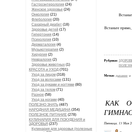
Гастроэнтерология
(24)
Женское здоровье
(24)
Онкология
(21)
Встаньт
Флебология
(20)
Сахарный диабет
(18)
Встаньте прямо,
Здоровье детей
(17)
Гипертония
(14)
Психология
(10)
Дерматалогия
(4)
Музыкотерапия
(2)
Хирургия
(2)
Невралогия
(2)
Рубрики:
ЗДОРОВЬ
Здоровье животных
(1)
ПОЛЕЗН
КРАСОТА и УХОД
(701)
Уход за лицом
(318)
Метки:
дыхание
Уход за волосами
(131)
Уход за руками и ногтями
(80)
Уход за телом
(71)
Разное
(58)
Уход за ногами
(40)
КАК О
ПОЛЕЗНО ЗНАТЬ
(487)
ГИМНАС
НАРОДНАЯ МЕДИЦИНА
(354)
ПОЛЕЗНОЕ ПИТАНИЕ
(278)
КУЛИНАРИЯ ДЛЯ ПОХУДЕНИЯ и
Пятница, 13 Мая 2
ЗДОРОВЬЯ
(237)
Кулинария для здоровья (полезные