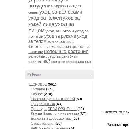
похудения
упражнения для
уход за волосами
спины
уход за кожей
уход за
уход за
кожей лица
лицом
уход за ногами
уход за
уход за руками
уход
ногтями
за телом
фитнесс
фитнес
целебные
фитотерапия
холестерин
целебные растения
напитки
целебные средства
целебный
чай
напиток
эзотерика
эликсир здоровья
Рубрики
-
ЗДОРОВЬЕ
(961)
Питание
(272)
Разное
(210)
Болезни суставов и костей
(69)
Профилактика
(63)
Простуда,ОРВИ,ОРЗ, Грипп
(48)
Сделайте глубок
Другие болезни и их лечение
(37)
Болезни и здоровье глаз
(25)
Стоматология
(25)
Встаньте пря
РАК: борьба и лечение
(24)