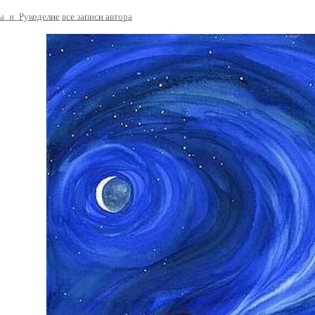
ы_и_Рукоделие
все записи автора