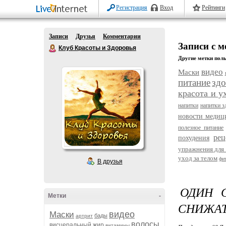
Регистрация
Вход
Рейтинги
Записи
Друзья
Комментарии
Записи с 
Клуб Красоты и Здоровья
Другие метки поль
видео
Маски
питание
здо
красота и у
напитки
напитки з
новости меди
полезное питание
рец
похудения
упражнения для 
уход за телом
фи
В друзья
ОДИН 
Метки
-
СНИЖАТ
видео
Маски
бады
артрит
волосы
висцеральный жир
витамины