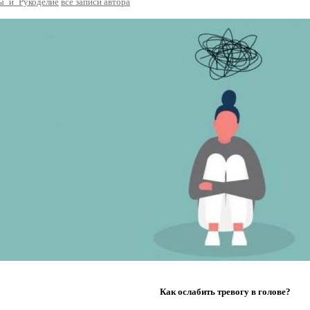
ы_и_Рукоделие
все записи автора
Как ослабить тревогу в голове?