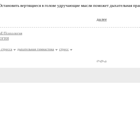
Остановить вертящиеся в голове удручающие мысли поможет дыхательная прак
далее
Е/Психология
ОГИЯ
 стресса
дыхательная гимнастика
стресс