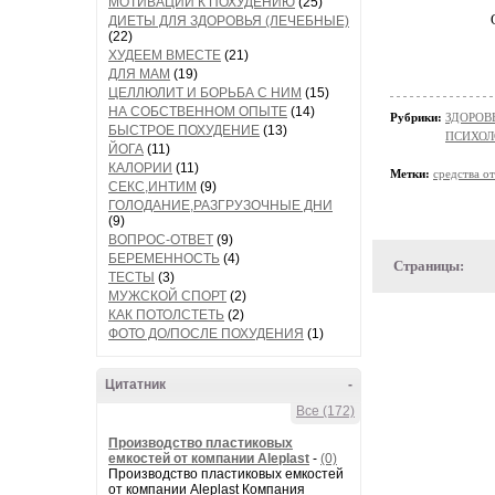
МОТИВАЦИИ К ПОХУДЕНИЮ
(25)
ДИЕТЫ ДЛЯ ЗДОРОВЬЯ (ЛЕЧЕБНЫЕ)
(22)
ХУДЕЕМ ВМЕСТЕ
(21)
ДЛЯ МАМ
(19)
ЦЕЛЛЮЛИТ И БОРЬБА С НИМ
(15)
НА СОБСТВЕННОМ ОПЫТЕ
(14)
Рубрики:
ЗДОРОВЬ
БЫСТРОЕ ПОХУДЕНИЕ
(13)
ПСИХОЛ
ЙОГА
(11)
КАЛОРИИ
(11)
Метки:
средства от
СЕКС,ИНТИМ
(9)
ГОЛОДАНИЕ,РАЗГРУЗОЧНЫЕ ДНИ
(9)
ВОПРОС-ОТВЕТ
(9)
БЕРЕМЕННОСТЬ
(4)
Страницы:
ТЕСТЫ
(3)
МУЖСКОЙ СПОРТ
(2)
КАК ПОТОЛСТЕТЬ
(2)
ФОТО ДО/ПОСЛЕ ПОХУДЕНИЯ
(1)
Цитатник
-
Все (172)
Производство пластиковых
емкостей от компании Aleplast
-
(0)
Производство пластиковых емкостей
от компании Aleplast Компания