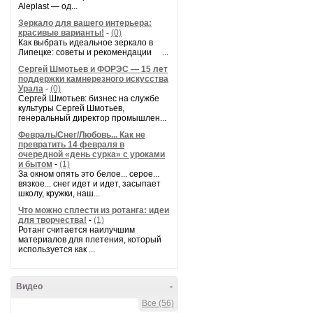
Aleplast — од...
Зеркало для вашего интерьера:
красивые варианты!
-
(0)
Как выбрать идеальное зеркало в
Липецке: советы и рекомендации ...
Сергей Шмотьев и ФОРЭС — 15 лет
поддержки камнерезного искусства
Урала
-
(0)
Сергей Шмотьев: бизнес на службе
культуры Сергей Шмотьев,
генеральный директор промышлен...
Февраль/Снег/Любовь... Как не
превратить 14 февраля в
очередной «день сурка» с уроками
и бытом
-
(1)
За окном опять это белое... серое...
вязкое... снег идет и идет, засыпает
школу, кружки, наш...
Что можно сплести из ротанга: идеи
для творчества!
-
(1)
Ротанг считается наилучшим
материалов для плетения, который
используется как ...
Видео
-
Все (56)