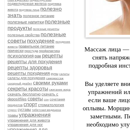
поджелудочная железа
подтяжка
полезно
живота
подтяжка лица
знать
полезное питание
полезные
полезные напитки
продукты
полезные рецепты
полезные
полезные свойства
советы
похудение
похудение
правильное питание
живота
Массаж лица — 
прически
простуда
профилактика
рецепты
психология
рак
снять напряж
рецепты для похудения
подробная инс
рецепты здоровья
рецепты похудения
руны
салаты
салаты для похудения
самомассаж
своими руками
Вы уделяете вн
сахарный диабет
секреты красоты
сжигание жира
упражнений ил
скачать бесплатно
скачать с
советы
если ваше лицо
depositfiles
сочетания
сон
спорт
стоматология
продуктов
оплывы. Морщины
суставы
стресс
тибетская медицина
упражнения
заметными. П
травы
упражнения для живота
необходимо ул
упражнения для ног
упражнения для