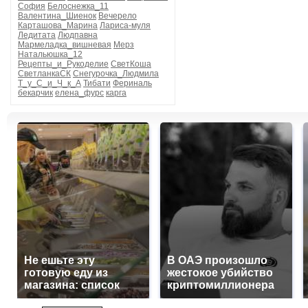
София
Белоснежка_11
Валентина_Шиенок
Вечерело
Карташова_Марина
Лариса-муля
Ледитата
Людпавна
Мармеладка_вишневая
Мерз
Натальюшка_12
Рецепты_и_Рукоделие
СветКоша
СветланкаСК
Снегурочка_Людмила
Т_у_С_и_Ч_к_А
Тибати
Фериналь
бекарчик
елена_фурс
карга
Не ешьте эту
В ОАЭ произошло
готовую еду из
жестокое убийство
магазина: список
криптомиллионера