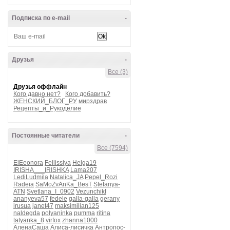
Подписка по e-mail
-
Друзья
-
Все (3)
Друзья оффлайн
Кого давно нет?
Кого добавить?
ЖЕНСКИЙ_БЛОГ_РУ
мирздрав
Рецепты_и_Рукоделие
Постоянные читатели
-
Все (7594)
ElEeonora
Fellissiya
Helga19
IRISHA___IRISHKA
Lama207
LediLudmila
Natalica_JA
Pepel_Rozi
Radeia
SaMoZvAnKa_BesT
Stefanya-
ATN
Svetlana_I_0902
VezunchikI
ananyeva57
fedele
galla-galla
gerany
irusua
janet47
maksimilian125
naldegda
polyaninka
pumma
ritina
tatyanka_8
virfox
zhanna1000
АленаСаша
Алиса-лисичка
Антропос-