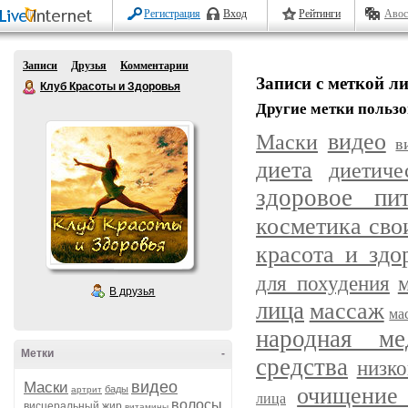
Регистрация
Вход
Рейтинги
Авос
Записи
Друзья
Комментарии
Записи с меткой 
Клуб Красоты и Здоровья
Другие метки пользо
видео
Маски
в
диета
диетич
здоровое пит
косметика сво
красота и здо
для похудения
В друзья
лица
массаж
ма
народная ме
Метки
-
средства
низк
видео
Маски
очищение 
бады
артрит
лица
волосы
висцеральный жир
витамины