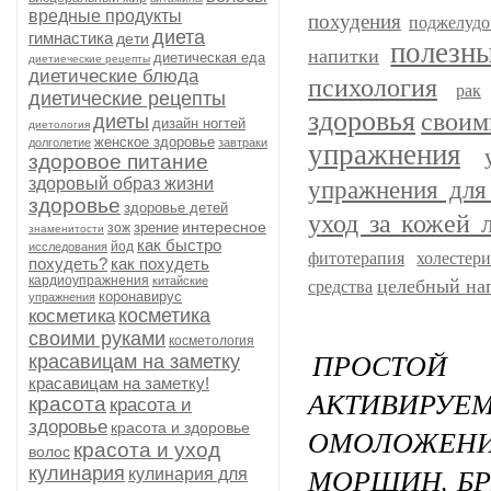
вредные продукты
похудения
поджелудо
диета
гимнастика
дети
полезн
напитки
диетическая еда
диетиеческие рецепты
диетические блюда
психология
рак
диетические рецепты
здоровья
своим
диеты
дизайн ногтей
диетология
женское здоровье
долголетие
завтраки
упражнения
здоровое питание
здоровый образ жизни
упражнения для
здоровье
здоровье детей
уход за кожей 
интересное
зрение
зож
знаменитости
как быстро
йод
исследования
фитотерапия
холестер
похудеть?
как похудеть
кардиоупражнения
китайские
целебный на
средства
коронавирус
упражнения
косметика
косметика
своими руками
косметология
ПРОСТОЙ 
красавицам на заметку
красавицам на заметку!
АКТИВИРУ
красота
красота и
здоровье
красота и здоровье
ОМОЛОЖЕНИ
красота и уход
волос
МОРЩИН, БР
кулинария
кулинария для