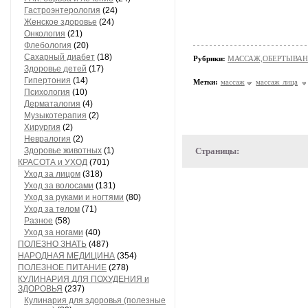
Гастроэнтерология
(24)
Женское здоровье
(24)
Онкология
(21)
Флебология
(20)
Сахарный диабет
(18)
Рубрики:
МАССАЖ,ОБЕРТЫВА
Здоровье детей
(17)
Гипертония
(14)
Метки:
массаж
массаж лица
Психология
(10)
Дерматалогия
(4)
Музыкотерапия
(2)
Хирургия
(2)
Невралогия
(2)
Здоровье животных
(1)
Страницы:
КРАСОТА и УХОД
(701)
Уход за лицом
(318)
Уход за волосами
(131)
Уход за руками и ногтями
(80)
Уход за телом
(71)
Разное
(58)
Уход за ногами
(40)
ПОЛЕЗНО ЗНАТЬ
(487)
НАРОДНАЯ МЕДИЦИНА
(354)
ПОЛЕЗНОЕ ПИТАНИЕ
(278)
КУЛИНАРИЯ ДЛЯ ПОХУДЕНИЯ и
ЗДОРОВЬЯ
(237)
Кулинария для здоровья (полезные