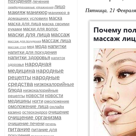
похудения
лечение
лицо
лимфодренажные упражнения
Пятница, 21 Февраля
макияж
маникюр
маникюр в
маска
домашних условиях
маска для лица
маска своими
маски для волос
руками
маски для лица
массаж
массаж лица
массаж для похудения
напитки
мода
мед
массаж стоп
напитки для похудения
напитки здоровья
напиток
народная
здоровья
медицина
народные
рецепты
народные
средства
низкокалорийные
блюда
низкокалорийные
новости
новости
рецепты
медицины
ногти
омоложение
омоложение лица
онлайн
очищение
казино
остеохондроз
очищение организма
очищение печени
печень
питание
питание для
похудения
поджелудочная