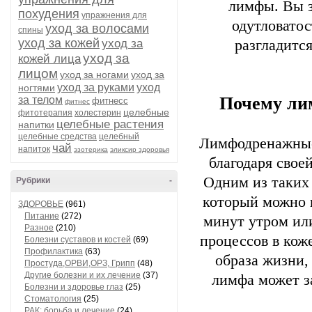
лимфы. Вы з
похудения
упражнения для
одутловатос
уход за волосами
спины
уход за кожей
уход за
разгладитс
уход за
кожей лица
лицом
уход за ногами
уход за
уход за руками
уход
ногтями
Почему ли
за телом
фитнесс
фитнес
целебные
фитотерапия
холестерин
целебные растения
напитки
целебные средства
целебный
Лимфодренажные
чай
напиток
эзотерика
эликсир здоровья
благодаря свое
Одним из таких
Рубрики
-
который можно 
ЗДОРОВЬЕ
(961)
Питание
(272)
минут утром ил
Разное
(210)
процессов в кож
Болезни суставов и костей
(69)
Профилактика
(63)
образа жизни
Простуда,ОРВИ,ОРЗ, Грипп
(48)
Другие болезни и их лечение
(37)
лимфа может з
Болезни и здоровье глаз
(25)
Стоматология
(25)
РАК: борьба и лечение
(24)