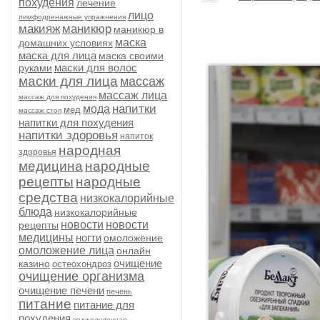
похудения
лечение
лицо
лимфодренажные упражнения
макияж
маникюр
маникюр в
маска
домашних условиях
маска для лица
маска своими
маски для волос
руками
маски для лица
массаж
массаж лица
массаж для похудения
напитки
мода
мед
массаж стоп
напитки для похудения
напитки здоровья
напиток
народная
здоровья
медицина
народные
рецепты
народные
средства
низкокалорийные
блюда
низкокалорийные
новости
новости
рецепты
медицины
ногти
омоложение
омоложение лица
онлайн
очищение
казино
остеохондроз
очищение организма
очищение печени
печень
питание
питание для
похудения
поджелудочная