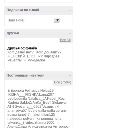
Подписка по e-mail
-
Друзья
-
Все (3)
Друзья оффлайн
Кого давно нет?
Кого добавить?
ЖЕНСКИЙ_БЛОГ_РУ
мирздрав
Рецепты_и_Рукоделие
Постоянные читатели
-
Все (7594)
ElEeonora
Fellissiya
Helga19
IRISHA___IRISHKA
Lama207
LediLudmila
Natalica_JA
Pepel_Rozi
Radeia
SaMoZvAnKa_BesT
Stefanya-
ATN
Svetlana_I_0902
VezunchikI
ananyeva57
fedele
galla-galla
gerany
irusua
janet47
maksimilian125
naldegda
polyaninka
pumma
ritina
tatyanka_8
virfox
zhanna1000
АленаСаша
Алиса-лисичка
Антропос-