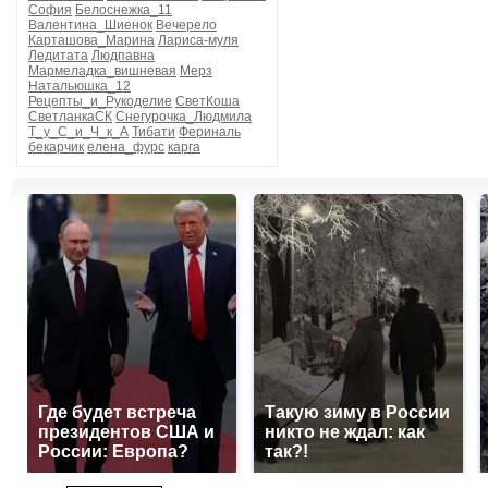
София
Белоснежка_11
Валентина_Шиенок
Вечерело
Карташова_Марина
Лариса-муля
Ледитата
Людпавна
Мармеладка_вишневая
Мерз
Натальюшка_12
Рецепты_и_Рукоделие
СветКоша
СветланкаСК
Снегурочка_Людмила
Т_у_С_и_Ч_к_А
Тибати
Фериналь
бекарчик
елена_фурс
карга
Где будет встреча
Такую зиму в России
президентов США и
никто не ждал: как
России: Европа?
так?!