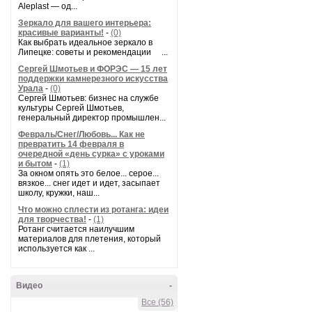
Aleplast — од...
Зеркало для вашего интерьера:
красивые варианты!
-
(0)
Как выбрать идеальное зеркало в
Липецке: советы и рекомендации ...
Сергей Шмотьев и ФОРЭС — 15 лет
поддержки камнерезного искусства
Урала
-
(0)
Сергей Шмотьев: бизнес на службе
культуры Сергей Шмотьев,
генеральный директор промышлен...
Февраль/Снег/Любовь... Как не
превратить 14 февраля в
очередной «день сурка» с уроками
и бытом
-
(1)
За окном опять это белое... серое...
вязкое... снег идет и идет, засыпает
школу, кружки, наш...
Что можно сплести из ротанга: идеи
для творчества!
-
(1)
Ротанг считается наилучшим
материалов для плетения, который
используется как ...
Видео
-
Все (56)