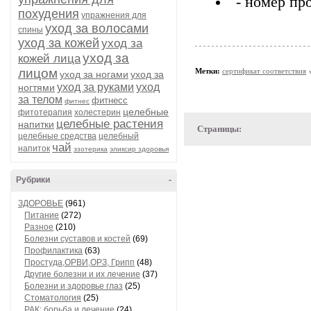
- номер пр
похудения
упражнения для
уход за волосами
спины
уход за кожей
уход за
уход за
кожей лица
лицом
Метки:
сертификат соответствия
уход за ногами
уход за
уход за руками
уход
ногтями
за телом
фитнесс
фитнес
целебные
фитотерапия
холестерин
целебные растения
напитки
Страницы:
целебные средства
целебный
чай
напиток
эзотерика
эликсир здоровья
Рубрики
-
ЗДОРОВЬЕ
(961)
Питание
(272)
Разное
(210)
Болезни суставов и костей
(69)
Профилактика
(63)
Простуда,ОРВИ,ОРЗ, Грипп
(48)
Другие болезни и их лечение
(37)
Болезни и здоровье глаз
(25)
Стоматология
(25)
РАК: борьба и лечение
(24)