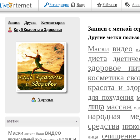
Регистрация
Вход
Рейтинги
Авос
Записи
Друзья
Комментарии
Записи с меткой с
Клуб Красоты и Здоровья
Другие метки пользо
видео
Маски
в
диета
диетич
здоровое пит
косметика сво
красота и здо
для похудения
В друзья
лица
массаж
ма
народная ме
Метки
-
средства
низк
видео
Маски
очищение 
бады
артрит
лица
волосы
висцеральный жир
витамины