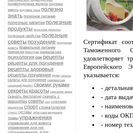
поджелудочная железа
подтяжка
полезно
живота
подтяжка лица
знать
полезное питание
полезные
полезные напитки
продукты
полезные рецепты
полезные
полезные свойства
Сертификат соо
советы
похудение
похудение
правильное питание
живота
Таможенного 
прически
простуда
профилактика
рецепты
психология
рак
удовлетворяет т
рецепты для похудения
Европейского 
рецепты здоровья
указывается:
рецепты похудения
руны
салаты
салаты для похудения
самомассаж
своими руками
сахарный диабет
- детальна
секреты красоты
сжигание жира
- дата выда
скачать бесплатно
скачать с
советы
depositfiles
сочетания
сон
- наименов
спорт
стоматология
продуктов
суставы
стресс
тибетская медицина
- коды ОК
упражнения
травы
упражнения для живота
- номер те
упражнения для ног
упражнения для