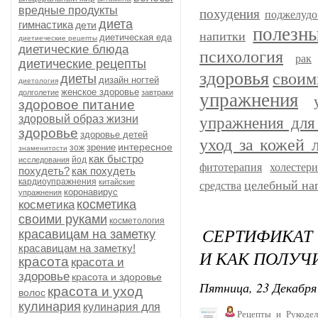
вредные продукты
похудения
поджелудо
диета
гимнастика
дети
полезн
напитки
диетическая еда
диетиеческие рецепты
диетические блюда
психология
рак
диетические рецепты
здоровья
своим
диеты
дизайн ногтей
диетология
женское здоровье
долголетие
завтраки
упражнения
здоровое питание
здоровый образ жизни
упражнения для
здоровье
здоровье детей
уход за кожей 
интересное
зрение
зож
знаменитости
как быстро
йод
исследования
фитотерапия
холестер
похудеть?
как похудеть
кардиоупражнения
китайские
целебный на
средства
коронавирус
упражнения
косметика
косметика
своими руками
косметология
СЕРТИФИКАТ 
красавицам на заметку
красавицам на заметку!
И КАК ПОЛУЧ
красота
красота и
здоровье
красота и здоровье
Пятница, 23 Декабря 
красота и уход
волос
кулинария
кулинария для
Рецепты_и_Рукодел