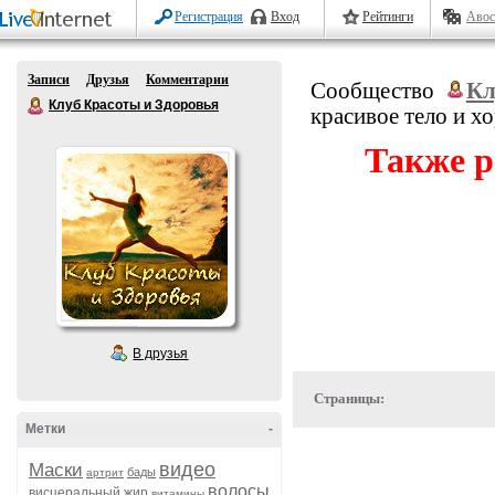
Регистрация
Вход
Рейтинги
Авос
Записи
Друзья
Комментарии
Сообщество
Кл
Клуб Красоты и Здоровья
красивое тело и х
Также р
В друзья
Страницы:
Метки
-
видео
Маски
бады
артрит
волосы
висцеральный жир
витамины