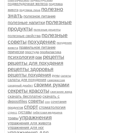
поджелудочная железа
подтяжка
полезно
живота
подтяжка лица
знать
полезное питание
полезные
полезные напитки
продукты
полезные рецепты
полезные
полезные свойства
советы
похудение
похудение
правильное питание
живота
прически
простуда
профилактика
рецепты
психология
рак
рецепты для похудения
рецепты здоровья
рецепты похудения
руны
салаты
салаты для похудения
самомассаж
своими руками
сахарный диабет
секреты красоты
сжигание жира
скачать бесплатно
скачать с
советы
depositfiles
сочетания
сон
спорт
стоматология
продуктов
суставы
стресс
тибетская медицина
упражнения
травы
упражнения для живота
упражнения для ног
упражнения для