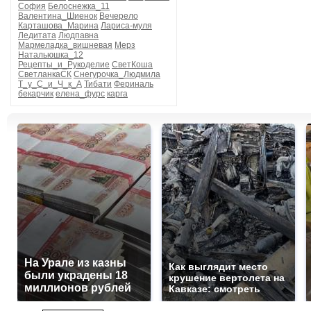
София
Белоснежка_11
Валентина_Шиенок
Вечерело
Карташова_Марина
Лариса-муля
Ледитата
Людпавна
Мармеладка_вишневая
Мерз
Натальюшка_12
Рецепты_и_Рукоделие
СветКоша
СветланкаСК
Снегурочка_Людмила
Т_у_С_и_Ч_к_А
Тибати
Фериналь
бекарчик
елена_фурс
карга
На Урале из казны
Как выглядит место
были украдены 18
крушение вертолета на
миллионов рублей
Кавказе: смотреть