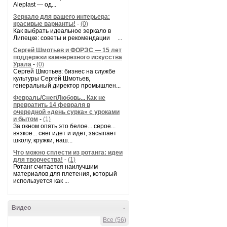
Aleplast — од...
Зеркало для вашего интерьера:
красивые варианты!
-
(0)
Как выбрать идеальное зеркало в
Липецке: советы и рекомендации ...
Сергей Шмотьев и ФОРЭС — 15 лет
поддержки камнерезного искусства
Урала
-
(0)
Сергей Шмотьев: бизнес на службе
культуры Сергей Шмотьев,
генеральный директор промышлен...
Февраль/Снег/Любовь... Как не
превратить 14 февраля в
очередной «день сурка» с уроками
и бытом
-
(1)
За окном опять это белое... серое...
вязкое... снег идет и идет, засыпает
школу, кружки, наш...
Что можно сплести из ротанга: идеи
для творчества!
-
(1)
Ротанг считается наилучшим
материалов для плетения, который
используется как ...
Видео
-
Все (56)