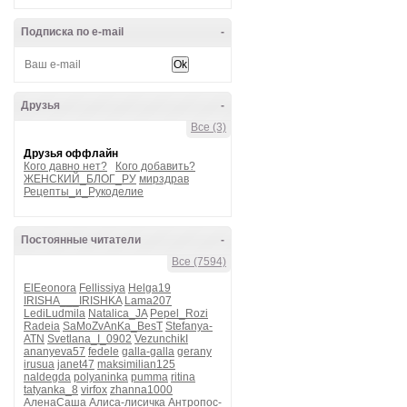
Подписка по e-mail
-
Друзья
-
Все (3)
Друзья оффлайн
Кого давно нет?
Кого добавить?
ЖЕНСКИЙ_БЛОГ_РУ
мирздрав
Рецепты_и_Рукоделие
Постоянные читатели
-
Все (7594)
ElEeonora
Fellissiya
Helga19
IRISHA___IRISHKA
Lama207
LediLudmila
Natalica_JA
Pepel_Rozi
Radeia
SaMoZvAnKa_BesT
Stefanya-
ATN
Svetlana_I_0902
VezunchikI
ananyeva57
fedele
galla-galla
gerany
irusua
janet47
maksimilian125
naldegda
polyaninka
pumma
ritina
tatyanka_8
virfox
zhanna1000
АленаСаша
Алиса-лисичка
Антропос-