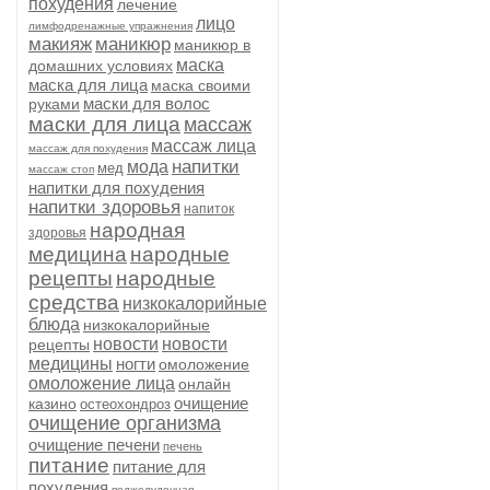
похудения
лечение
лицо
лимфодренажные упражнения
макияж
маникюр
маникюр в
маска
домашних условиях
маска для лица
маска своими
маски для волос
руками
маски для лица
массаж
массаж лица
массаж для похудения
напитки
мода
мед
массаж стоп
напитки для похудения
напитки здоровья
напиток
народная
здоровья
медицина
народные
рецепты
народные
средства
низкокалорийные
блюда
низкокалорийные
новости
новости
рецепты
медицины
ногти
омоложение
омоложение лица
онлайн
очищение
казино
остеохондроз
очищение организма
очищение печени
печень
питание
питание для
похудения
поджелудочная