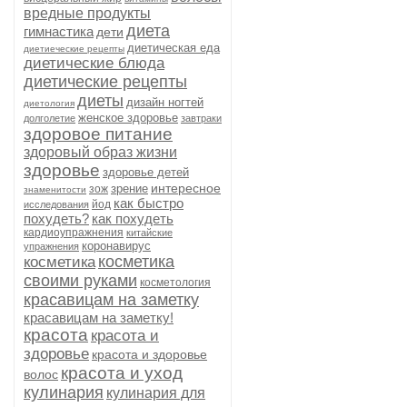
вредные продукты
диета
гимнастика
дети
диетическая еда
диетиеческие рецепты
диетические блюда
диетические рецепты
диеты
дизайн ногтей
диетология
женское здоровье
долголетие
завтраки
здоровое питание
здоровый образ жизни
здоровье
здоровье детей
интересное
зрение
зож
знаменитости
как быстро
йод
исследования
похудеть?
как похудеть
кардиоупражнения
китайские
коронавирус
упражнения
косметика
косметика
своими руками
косметология
красавицам на заметку
красавицам на заметку!
красота
красота и
здоровье
красота и здоровье
красота и уход
волос
кулинария
кулинария для