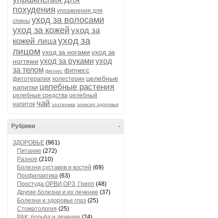
похудения
упражнения для
уход за волосами
спины
уход за кожей
уход за
уход за
кожей лица
лицом
уход за ногами
уход за
уход за руками
уход
ногтями
за телом
фитнесс
фитнес
целебные
фитотерапия
холестерин
целебные растения
напитки
целебные средства
целебный
чай
напиток
эзотерика
эликсир здоровья
Рубрики
-
ЗДОРОВЬЕ
(961)
Питание
(272)
Разное
(210)
Болезни суставов и костей
(69)
Профилактика
(63)
Простуда,ОРВИ,ОРЗ, Грипп
(48)
Другие болезни и их лечение
(37)
Болезни и здоровье глаз
(25)
Стоматология
(25)
РАК: борьба и лечение
(24)