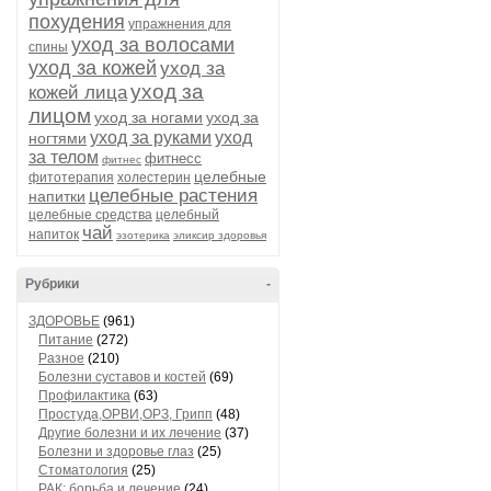
похудения
упражнения для
уход за волосами
спины
уход за кожей
уход за
уход за
кожей лица
лицом
уход за ногами
уход за
уход за руками
уход
ногтями
за телом
фитнесс
фитнес
целебные
фитотерапия
холестерин
целебные растения
напитки
целебные средства
целебный
чай
напиток
эзотерика
эликсир здоровья
Рубрики
-
ЗДОРОВЬЕ
(961)
Питание
(272)
Разное
(210)
Болезни суставов и костей
(69)
Профилактика
(63)
Простуда,ОРВИ,ОРЗ, Грипп
(48)
Другие болезни и их лечение
(37)
Болезни и здоровье глаз
(25)
Стоматология
(25)
РАК: борьба и лечение
(24)