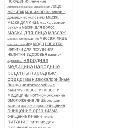
похудения
лечение
лицо
лимфодренажные упражнения
макияж
маникюр
маникюр в
маска
домашних условиях
маска для лица
маска своими
маски для волос
руками
маски для лица
массаж
массаж лица
массаж для похудения
напитки
мода
мед
массаж стоп
напитки для похудения
напитки здоровья
напиток
народная
здоровья
медицина
народные
рецепты
народные
средства
низкокалорийные
блюда
низкокалорийные
новости
новости
рецепты
медицины
ногти
омоложение
омоложение лица
онлайн
очищение
казино
остеохондроз
очищение организма
очищение печени
печень
питание
питание для
похудения
поджелудочная