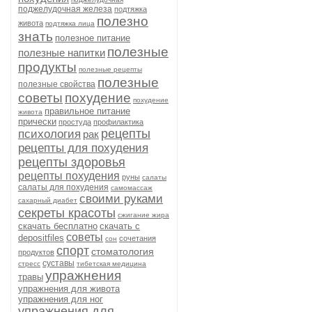
поджелудочная железа
подтяжка
полезно
живота
подтяжка лица
знать
полезное питание
полезные
полезные напитки
продукты
полезные рецепты
полезные
полезные свойства
советы
похудение
похудение
правильное питание
живота
прически
простуда
профилактика
рецепты
психология
рак
рецепты для похудения
рецепты здоровья
рецепты похудения
руны
салаты
салаты для похудения
самомассаж
своими руками
сахарный диабет
секреты красоты
сжигание жира
скачать бесплатно
скачать с
советы
depositfiles
сочетания
сон
спорт
стоматология
продуктов
суставы
стресс
тибетская медицина
упражнения
травы
упражнения для живота
упражнения для ног
упражнения для