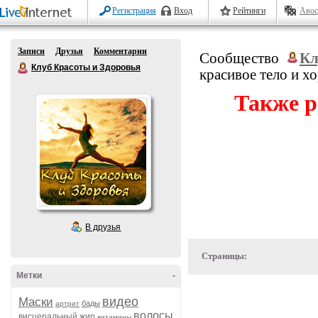
Регистрация
Вход
Рейтинги
Авос
Записи
Друзья
Комментарии
Сообщество
Кл
Клуб Красоты и Здоровья
красивое тело и х
Также р
В друзья
Страницы:
Метки
-
видео
Маски
бады
артрит
волосы
висцеральный жир
витамины