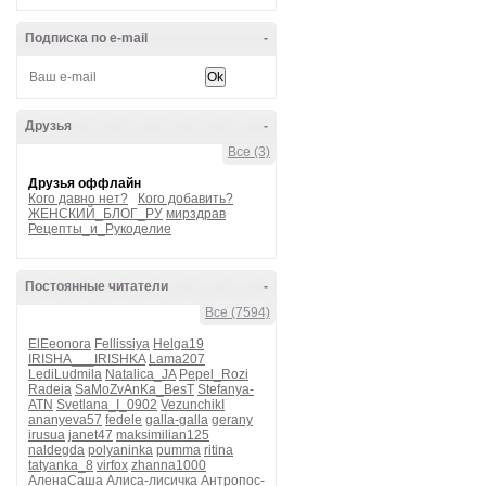
Подписка по e-mail
-
Друзья
-
Все (3)
Друзья оффлайн
Кого давно нет?
Кого добавить?
ЖЕНСКИЙ_БЛОГ_РУ
мирздрав
Рецепты_и_Рукоделие
Постоянные читатели
-
Все (7594)
ElEeonora
Fellissiya
Helga19
IRISHA___IRISHKA
Lama207
LediLudmila
Natalica_JA
Pepel_Rozi
Radeia
SaMoZvAnKa_BesT
Stefanya-
ATN
Svetlana_I_0902
VezunchikI
ananyeva57
fedele
galla-galla
gerany
irusua
janet47
maksimilian125
naldegda
polyaninka
pumma
ritina
tatyanka_8
virfox
zhanna1000
АленаСаша
Алиса-лисичка
Антропос-