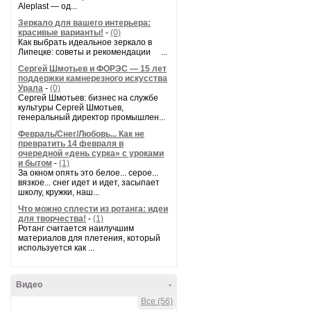
Aleplast — од...
Зеркало для вашего интерьера:
красивые варианты!
-
(0)
Как выбрать идеальное зеркало в
Липецке: советы и рекомендации ...
Сергей Шмотьев и ФОРЭС — 15 лет
поддержки камнерезного искусства
Урала
-
(0)
Сергей Шмотьев: бизнес на службе
культуры Сергей Шмотьев,
генеральный директор промышлен...
Февраль/Снег/Любовь... Как не
превратить 14 февраля в
очередной «день сурка» с уроками
и бытом
-
(1)
За окном опять это белое... серое...
вязкое... снег идет и идет, засыпает
школу, кружки, наш...
Что можно сплести из ротанга: идеи
для творчества!
-
(1)
Ротанг считается наилучшим
материалов для плетения, который
используется как ...
Видео
-
Все (56)