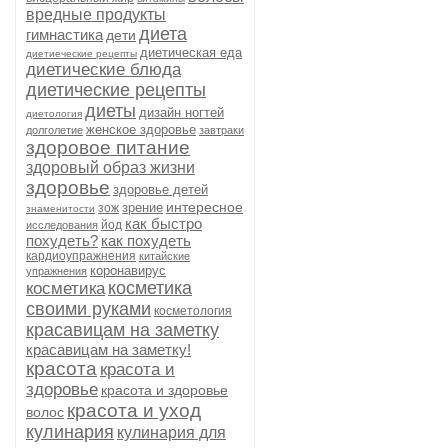
вредные продукты
диета
гимнастика
дети
диетическая еда
диетиеческие рецепты
диетические блюда
диетические рецепты
диеты
дизайн ногтей
диетология
женское здоровье
долголетие
завтраки
здоровое питание
здоровый образ жизни
здоровье
здоровье детей
интересное
зрение
зож
знаменитости
как быстро
йод
исследования
похудеть?
как похудеть
кардиоупражнения
китайские
коронавирус
упражнения
косметика
косметика
своими руками
косметология
красавицам на заметку
красавицам на заметку!
красота
красота и
здоровье
красота и здоровье
красота и уход
волос
кулинария
кулинария для