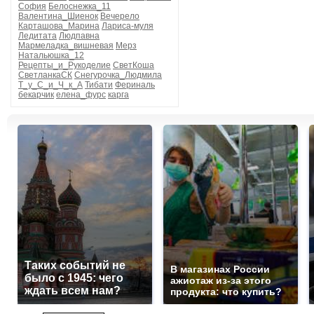
София
Белоснежка_11
Валентина_Шиенок
Вечерело
Карташова_Марина
Лариса-муля
Ледитата
Людпавна
Мармеладка_вишневая
Мерз
Натальюшка_12
Рецепты_и_Рукоделие
СветКоша
СветланкаСК
Снегурочка_Людмила
Т_у_С_и_Ч_к_А
Тибати
Фериналь
бекарчик
елена_фурс
карга
Таких событий не
В магазинах России
было с 1945: чего
ажиотаж из-за этого
ждать всем нам?
продукта: что купить?