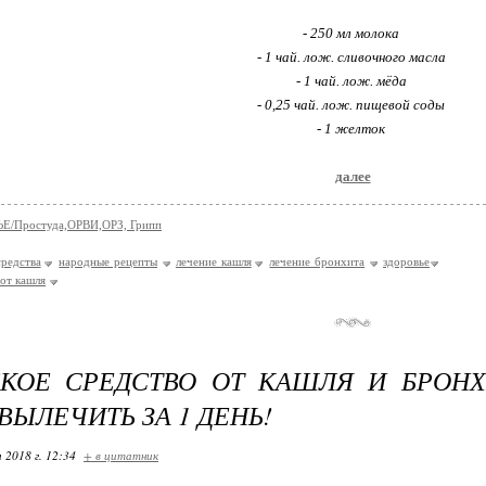
⠀
- 250 мл мoлoкa
- 1 чaй. лoж. cливoчнoгo мacлa
- 1 чaй. лoж. мëдa
- 0,25 чaй. лoж. пищeвoй coды
- 1 жeлтoк
далее
Е/Простуда,ОРВИ,ОРЗ, Грипп
редства
народные рецепты
лечение кашля
лечение бронхита
здоровье
 от кашля
КОЕ СРЕДСТВО ОТ КАШЛЯ И БРОНХ
ВЫЛЕЧИТЬ ЗА 1 ДЕНЬ!
 2018 г. 12:34
+ в цитатник