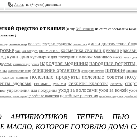
Авось
из (+ сутки) дневников
еткой средство от кашля
(и еще
349 записям
на сайте сопоставлена такая
зователя ↓
диета
диетические блю
волосы
вредные продукты
висцеральный жир
гимнастика
ровье
косметика своими руками
красави
косметика
зож
как похудеть
ход
кулинария
маникюр
кулинария для похудения
макияж
маска
маски для
народная медицина
народные рецепты
доровья
напиток здоровья
питание
очищение организма
цины
питани
омоложение лица
очищение печени
полезные продукты
поху
полезные советы
полезные напитки
секреты красоты
епты здоровья
спорт
своими руками
советы
уход за волосами
уход за кожей
ухо
ног
упражнения для похудения
целебные растения
целебные напитки
целебный
тотерапия
холестерин
целебные средства
О АНТИБИОТИКОВ ТЕПЕРЬ ПЬЮ 
Е МАСЛО, КОТОРОЕ ГОТОВЛЮ ДОМА С