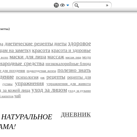
 метка)
здоровое
диетические рецепты
диеты
да
красота
цам на заметку
красота и здоровье
маски для лица
массаж
мода
 волос
массаж лица
народные средства
низкокалорийные блюда
полезно знать
е для похудения
поджелудочная железа
дение
рецепты
психология
рецепты для
рак
упражнения
упражнения для живота
суставы
уход за лицом
д за кожей лица
уход за руками
чай
 напиток
НАТУРАЛЬНОЕ
ДНЕВНИК
АМА!