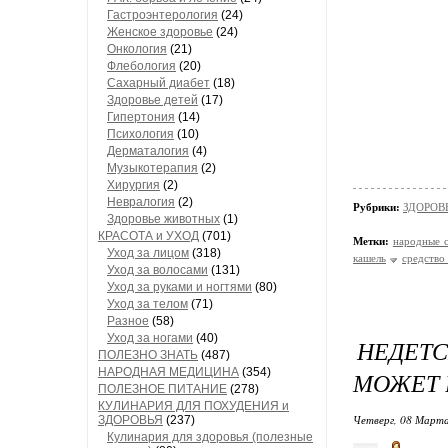
Гастроэнтерология
(24)
Женское здоровье
(24)
Онкология
(21)
Флебология
(20)
Сахарный диабет
(18)
Здоровье детей
(17)
Гипертония
(14)
Психология
(10)
Дерматалогия
(4)
Музыкотерапия
(2)
Хирургия
(2)
Невралогия
(2)
Рубрики:
ЗДОРОВЬ
Здоровье животных
(1)
КРАСОТА и УХОД
(701)
Метки:
народные с
Уход за лицом
(318)
кашель
средство
Уход за волосами
(131)
Уход за руками и ногтями
(80)
Уход за телом
(71)
Разное
(58)
Уход за ногами
(40)
НЕДЕТС
ПОЛЕЗНО ЗНАТЬ
(487)
НАРОДНАЯ МЕДИЦИНА
(354)
МОЖЕТ 
ПОЛЕЗНОЕ ПИТАНИЕ
(278)
КУЛИНАРИЯ ДЛЯ ПОХУДЕНИЯ и
Четверг, 08 Марта
ЗДОРОВЬЯ
(237)
Кулинария для здоровья (полезные