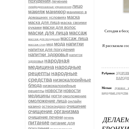
похудения
лечение
лицо
лимфодренажные упражнения
макияж
маникюр
маникюр в
маска
домашних условиях
маска для лица
маска своими
маски для волос
руками
Сегодня я бесе
маски для лица
массаж
массаж лица
массаж для похудения
напитки
мода
мед
массаж стоп
Я рассказала со
напитки для похудения
напитки здоровья
напиток
народная
здоровья
медицина
народные
рецепты
народные
Рубрики:
ЗДОРОВЬ
НАРОД
средства
низкокалорийные
блюда
низкокалорийные
Метки:
луковое 
новости
новости
рецепты
народные средства
медицины
ногти
омоложение
омоложение лица
онлайн
очищение
казино
остеохондроз
очищение организма
очищение печени
ДЕЛАЕМ
печень
питание
питание для
БРОНХИ
похудения
поджелудочная