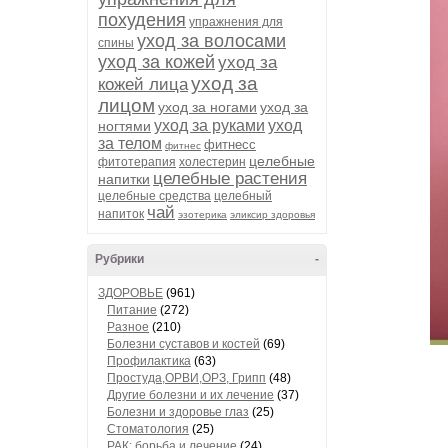
похудения
упражнения для
уход за волосами
спины
уход за кожей
уход за
уход за
кожей лица
лицом
уход за ногами
уход за
уход за руками
уход
ногтями
за телом
фитнесс
фитнес
целебные
фитотерапия
холестерин
целебные растения
напитки
целебные средства
целебный
чай
напиток
эзотерика
эликсир здоровья
Рубрики
-
ЗДОРОВЬЕ
(961)
Питание
(272)
Разное
(210)
Болезни суставов и костей
(69)
Профилактика
(63)
Простуда,ОРВИ,ОРЗ, Грипп
(48)
Другие болезни и их лечение
(37)
Болезни и здоровье глаз
(25)
Стоматология
(25)
РАК: борьба и лечение
(24)