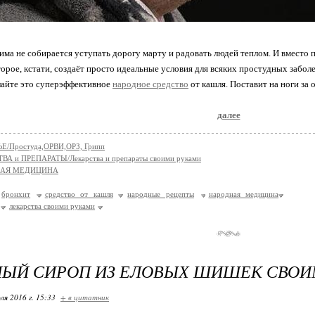
зима не собирается уступать дорогу марту и радовать людей теплом. И вместо
орое, кстати, создаёт просто идеальные условия для всяких простудных забол
лайте это суперэффективное
народное средство
от кашля. Поставит на ноги за о
далее
Е/Простуда,ОРВИ,ОРЗ, Грипп
ВА и ПРЕПАРАТЫ/Лекарства и препараты своими руками
НАЯ МЕДИЦИНА
бронхит
средство от кашля
народные рецепты
народная медицина
лекарства своими руками
ЫЙ СИРОП ИЗ ЕЛОВЫХ ШИШЕК СВОИ
ля 2016 г. 15:33
+ в цитатник