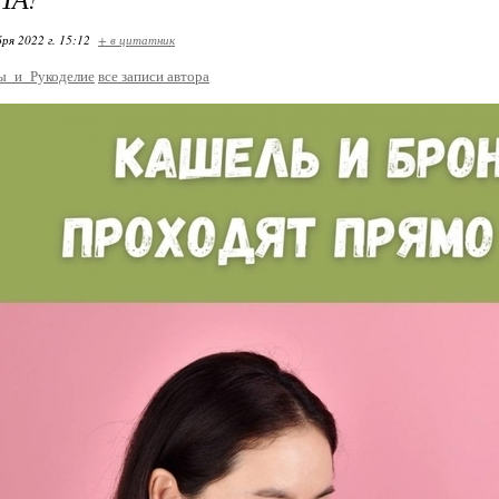
ря 2022 г. 15:12
+ в цитатник
ы_и_Рукоделие
все записи автора