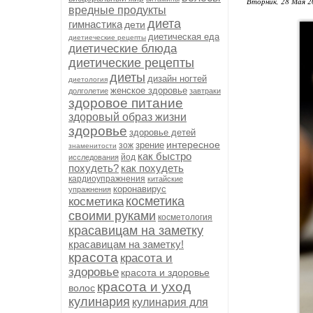
Вторник, 28 Мая 2
вредные продукты
диета
гимнастика
дети
диетическая еда
диетиеческие рецепты
диетические блюда
диетические рецепты
диеты
дизайн ногтей
диетология
женское здоровье
долголетие
завтраки
здоровое питание
здоровый образ жизни
здоровье
здоровье детей
интересное
зрение
зож
знаменитости
как быстро
йод
исследования
похудеть?
как похудеть
кардиоупражнения
китайские
коронавирус
упражнения
косметика
косметика
своими руками
косметология
красавицам на заметку
красавицам на заметку!
красота
красота и
здоровье
красота и здоровье
красота и уход
волос
кулинария
кулинария для