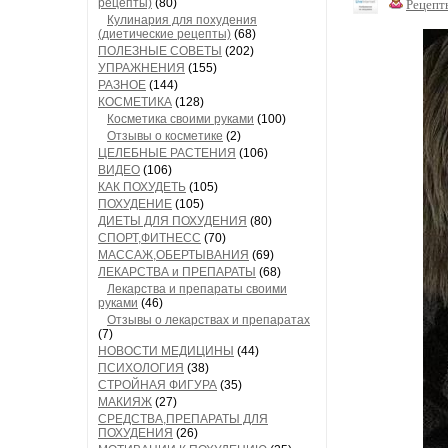
рецепты)
(80)
Рецепт
Кулинария для похудения
(диетические рецепты)
(68)
ПОЛЕЗНЫЕ СОВЕТЫ
(202)
УПРАЖНЕНИЯ
(155)
РАЗНОЕ
(144)
КОСМЕТИКА
(128)
Косметика своими руками
(100)
Отзывы о косметике
(2)
ЦЕЛЕБНЫЕ РАСТЕНИЯ
(106)
ВИДЕО
(106)
КАК ПОХУДЕТЬ
(105)
ПОХУДЕНИЕ
(105)
ДИЕТЫ ДЛЯ ПОХУДЕНИЯ
(80)
СПОРТ,ФИТНЕСС
(70)
МАССАЖ,ОБЕРТЫВАНИЯ
(69)
ЛЕКАРСТВА и ПРЕПАРАТЫ
(68)
Лекарства и препараты своими
руками
(46)
Отзывы о лекарствах и препаратах
(7)
НОВОСТИ МЕДИЦИНЫ
(44)
ПСИХОЛОГИЯ
(38)
СТРОЙНАЯ ФИГУРА
(35)
МАКИЯЖ
(27)
СРЕДСТВА,ПРЕПАРАТЫ ДЛЯ
ПОХУДЕНИЯ
(26)