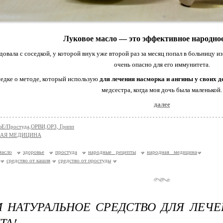
Луковое масло — это эффективное народное
довала с соседкой, у которой внук уже второй раз за месяц попал в больницу и
очень опасно для его иммунитета.
седке о методе, который использую
для лечения насморка и ангины у своих де
медсестра, когда моя дочь была маленькой.
далее
Е/Простуда,ОРВИ,ОРЗ, Грипп
НАЯ МЕДИЦИНА
масло
здоровье
простуда
народные рецепты
народная медицина
средство от кашля
средство от простуды
 НАТУРАЛЬНОЕ СРЕДСТВО ДЛЯ ЛЕЧ
ТА!