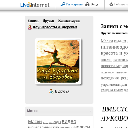
Регистрация
Вход
Рейтинги
Записи
Друзья
Комментарии
Записи с м
Клуб Красоты и Здоровья
Другие метки поль
видео
Маски
питание
здо
красота и у
напитки
напитки з
новости меди
полезное питание
рец
похудения
упражнения для 
уход за телом
фи
В друзья
ВМЕСТ
Метки
-
ЛУКОВО
видео
Маски
бады
артрит
волосы
висцеральный жир
витамины