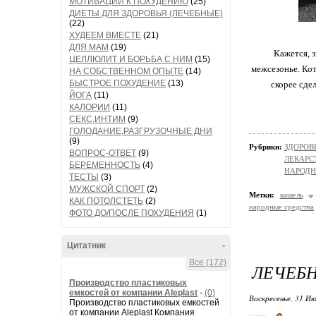
МОТИВАЦИИ К ПОХУДЕНИЮ
(25)
ДИЕТЫ ДЛЯ ЗДОРОВЬЯ (ЛЕЧЕБНЫЕ)
(22)
ХУДЕЕМ ВМЕСТЕ
(21)
ДЛЯ МАМ
(19)
Кажется, 
ЦЕЛЛЮЛИТ И БОРЬБА С НИМ
(15)
межсезонье. Кот
НА СОБСТВЕННОМ ОПЫТЕ
(14)
БЫСТРОЕ ПОХУДЕНИЕ
(13)
скорее сде
ЙОГА
(11)
КАЛОРИИ
(11)
СЕКС,ИНТИМ
(9)
ГОЛОДАНИЕ,РАЗГРУЗОЧНЫЕ ДНИ
(9)
Рубрики:
ЗДОРОВЬ
ВОПРОС-ОТВЕТ
(9)
ЛЕКАРСТ
БЕРЕМЕННОСТЬ
(4)
НАРОД
ТЕСТЫ
(3)
МУЖСКОЙ СПОРТ
(2)
Метки:
кашель
КАК ПОТОЛСТЕТЬ
(2)
народные средства
ФОТО ДО/ПОСЛЕ ПОХУДЕНИЯ
(1)
Цитатник
-
Все (172)
ЛЕЧЕБН
Производство пластиковых
емкостей от компании Aleplast
-
(0)
Воскресенье, 31 Ию
Производство пластиковых емкостей
от компании Aleplast Компания