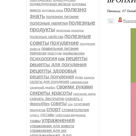
поджелудочная железа
подтяжка
полезно
живота
подтяжка лица
Пятница, 07 Октяб
знать
полезное питание
Рецепт
полезные
полезные напитки
продукты
полезные рецепты
полезные
полезные свойства
советы
похудение
похудение
правильное питание
живота
прически
простуда
профилактика
рецепты
психология
рак
рецепты для похудения
рецепты здоровья
рецепты похудения
руны
салаты
салаты для похудения
самомассаж
своими руками
сахарный диабет
секреты красоты
сжигание жира
скачать бесплатно
скачать с
советы
depositfiles
сочетания
сон
спорт
стоматология
продуктов
суставы
стресс
тибетская медицина
упражнения
травы
упражнения для живота
упражнения для ног
упражнения для