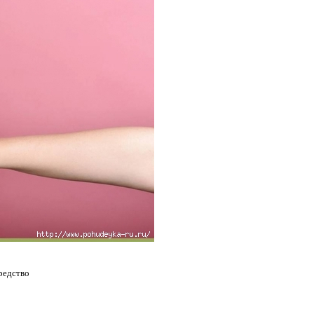
peдcтвo