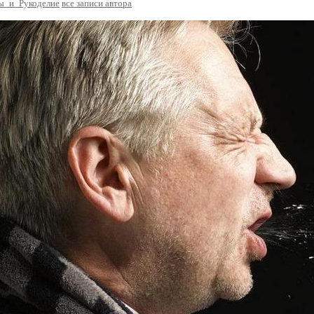
ы_и_Рукоделие
все записи автора