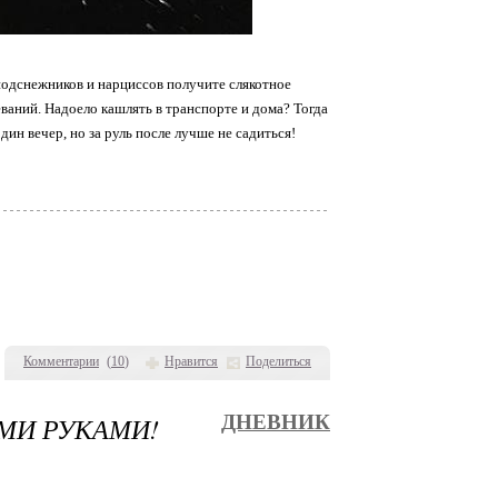
 подснежников и нарциссов получите слякотное
еваний. Надоело кашлять в транспорте и дома? Тогда
дин вечер, но за руль после лучше не садиться!
Комментарии
(
10
)
Нравится
Поделиться
МИ РУКАМИ!
ДНЕВНИК