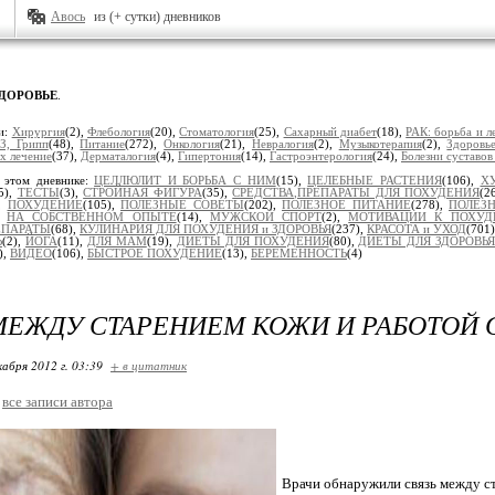
Авось
из (+ сутки) дневников
ЗДОРОВЬЕ
.
и:
Хирургия
(2),
Флебология
(20),
Стоматология
(25),
Сахарный диабет
(18),
РАК: борьба и л
З, Грипп
(48),
Питание
(272),
Онкология
(21),
Невралогия
(2),
Музыкотерапия
(2),
Здоровь
х лечение
(37),
Дерматалогия
(4),
Гипертония
(14),
Гастроэнтерология
(24),
Болезни суставов
 этом дневнике:
ЦЕЛЛЮЛИТ И БОРЬБА С НИМ
(15),
ЦЕЛЕБНЫЕ РАСТЕНИЯ
(106),
Х
5),
ТЕСТЫ
(3),
СТРОЙНАЯ ФИГУРА
(35),
СРЕДСТВА,ПРЕПАРАТЫ ДЛЯ ПОХУДЕНИЯ
(2
),
ПОХУДЕНИЕ
(105),
ПОЛЕЗНЫЕ СОВЕТЫ
(202),
ПОЛЕЗНОЕ ПИТАНИЕ
(278),
ПОЛЕЗН
),
НА СОБСТВЕННОМ ОПЫТЕ
(14),
МУЖСКОЙ СПОРТ
(2),
МОТИВАЦИИ К ПОХУ
ЕПАРАТЫ
(68),
КУЛИНАРИЯ ДЛЯ ПОХУДЕНИЯ и ЗДОРОВЬЯ
(237),
КРАСОТА и УХОД
(701
Ь
(2),
ЙОГА
(11),
ДЛЯ МАМ
(19),
ДИЕТЫ ДЛЯ ПОХУДЕНИЯ
(80),
ДИЕТЫ ДЛЯ ЗДОРОВЬЯ
),
ВИДЕО
(106),
БЫСТРОЕ ПОХУДЕНИЕ
(13),
БЕРЕМЕННОСТЬ
(4)
МЕЖДУ СТАРЕНИЕМ КОЖИ И РАБОТОЙ 
кабря 2012 г. 03:39
+ в цитатник
все записи автора
Врачи обнаружили связь между ст