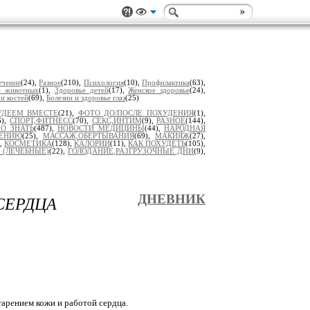
ечение
(24),
Разное
(210),
Психология
(10),
Профилактика
(63),
е животных
(1),
Здоровье детей
(17),
Женское здоровье
(24),
 и костей
(69),
Болезни и здоровье глаз
(25)
УДЕЕМ ВМЕСТЕ
(21),
ФОТО ДО/ПОСЛЕ ПОХУДЕНИЯ
(1),
6),
СПОРТ,ФИТНЕСС
(70),
СЕКС,ИНТИМ
(9),
РАЗНОЕ
(144),
О ЗНАТЬ
(487),
НОВОСТИ МЕДИЦИНЫ
(44),
НАРОДНАЯ
ДЕНИЮ
(25),
МАССАЖ,ОБЕРТЫВАНИЯ
(69),
МАКИЯЖ
(27),
),
КОСМЕТИКА
(128),
КАЛОРИИ
(11),
КАК ПОХУДЕТЬ
(105),
 (ЛЕЧЕБНЫЕ)
(22),
ГОЛОДАНИЕ,РАЗГРУЗОЧНЫЕ ДНИ
(9),
СЕРДЦА
ДНЕВНИК
арением кожи и работой сердца.