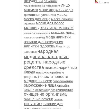
похудения
лечение
lorine
в
лицо
лимфодренажные упражнения
макияж
маникюр
маникюр в
маска
домашних условиях
маска для лица
маска своими
маски для волос
руками
маски для лица
массаж
массаж лица
массаж для похудения
напитки
мода
мед
массаж стоп
напитки для похудения
напитки здоровья
напиток
народная
здоровья
медицина
народные
рецепты
народные
средства
низкокалорийные
блюда
низкокалорийные
новости
новости
рецепты
медицины
ногти
омоложение
омоложение лица
онлайн
очищение
казино
остеохондроз
очищение организма
очищение печени
печень
питание
питание для
похудения
поджелудочная