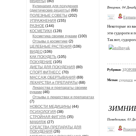
рецепты)
(80)
Кулинария для похудения
Вторник, 04 Декаб
(диетические рецепты)
(68)
ПОЛЕЗНЫЕ СОВЕТЫ
(202)
Egmara
УПРАЖНЕНИЯ
(155)
РАЗНОЕ
(144)
Некоторые из ва
КОСМЕТИКА
(128)
эти судороги и 
Косметика своими руками
(100)
Так вот, судоро
Отзывы о косметике
(2)
ЦЕЛЕБНЫЕ РАСТЕНИЯ
(106)
ВИДЕО
(106)
КАК ПОХУДЕТЬ
(105)
ПОХУДЕНИЕ
(105)
ДИЕТЫ ДЛЯ ПОХУДЕНИЯ
(80)
Рубрики:
ЗДОРОВЬЕ
СПОРТ,ФИТНЕСС
(70)
МАССАЖ,ОБЕРТЫВАНИЯ
(69)
Метки:
судороги
ЛЕКАРСТВА и ПРЕПАРАТЫ
(68)
Лекарства и препараты своими
руками
(46)
Отзывы о лекарствах и препаратах
(7)
ЗИМНИ
НОВОСТИ МЕДИЦИНЫ
(44)
ПСИХОЛОГИЯ
(38)
СТРОЙНАЯ ФИГУРА
(35)
Понедельник, 03 Де
МАКИЯЖ
(27)
СРЕДСТВА,ПРЕПАРАТЫ ДЛЯ
Рецепт
ПОХУДЕНИЯ
(26)