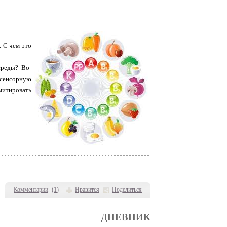
 С чем это
среды? Во-
 сенсорную
итировать
Комментарии
(
1
)
Нравится
Поделиться
ДНЕВНИК