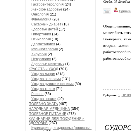
Среда, 05 Декабря 
Гастроэнтерология
(24)
Женское здоровье
(24)
Egmara
Онкология
(21)
Флебология
(20)
Сахарный диабет
(18)
Общепризнанно,
Здоровье детей
(17)
может быть связ
Гипертония
(14)
Во-первых, как
Психология
(10)
Дерматалогия
(4)
вторых, может 
Музыкотерапия
(2)
работоспособ
Хирургия
(2)
работоспособнос
Невралогия
(2)
Здоровье животных
(1)
КРАСОТА и УХОД
(701)
Уход за лицом
(318)
Уход за волосами
(131)
Уход за руками и ногтями
(80)
Уход за телом
(71)
Разное
(58)
Рубрики:
ЗДОРОВ
Уход за ногами
(40)
ПОЛЕЗНО ЗНАТЬ
(487)
НАРОДНАЯ МЕДИЦИНА
(354)
ПОЛЕЗНОЕ ПИТАНИЕ
(278)
КУЛИНАРИЯ ДЛЯ ПОХУДЕНИЯ и
ЗДОРОВЬЯ
(237)
СУДОР
Кулинария для здоровья (полезные