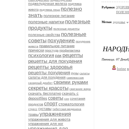
поджелудочная железа
подтяжка
Рубрики:
ЗДОРОВЬ
полезно
живота
подтяжка лица
ПОЛЕЗН
знать
полезное питание
полезные
полезные напитки
Метки:
здоровье
продукты
полезные рецепты
полезные
полезные свойства
советы
похудение
похудение
правильное питание
НАРОДН
живота
прически
простуда
профилактика
рецепты
психология
рак
Пятница, 07 Декаб
рецепты для похудения
рецепты здоровья
lorine
в
рецепты похудения
руны
салаты
салаты для похудения
самомассаж
своими руками
сахарный диабет
секреты красоты
сжигание жира
скачать бесплатно
скачать с
советы
depositfiles
сочетания
сон
спорт
стоматология
продуктов
суставы
стресс
тибетская медицина
упражнения
травы
упражнения для живота
упражнения для ног
упражнения для