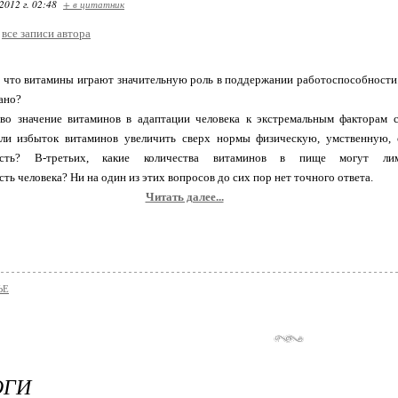
2012 г. 02:48
+ в цитатник
все записи автора
 что витамины играют значительную роль в поддержании работоспособности.
ано?
ово значение витаминов в адаптации человека к экстремальным факторам 
ли избыток витаминов увеличить сверх нормы физическую, умственную,
ность? В-третьих, какие количества витаминов в пище могут лим
ть человека? Ни на один из этих вопросов до сих пор нет точного ответа.
Читать далее...
ЬЕ
ОГИ