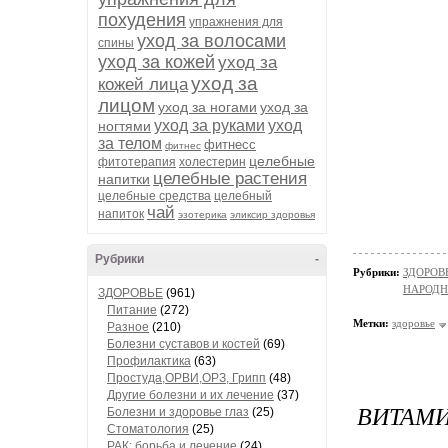
похудения
упражнения для
уход за волосами
спины
уход за кожей
уход за
уход за
кожей лица
лицом
уход за ногами
уход за
уход за руками
уход
ногтями
за телом
фитнесс
фитнес
целебные
фитотерапия
холестерин
целебные растения
напитки
целебные средства
целебный
чай
напиток
эзотерика
эликсир здоровья
Рубрики
-
Рубрики:
ЗДОРОВЬЕ
НАРОД
ЗДОРОВЬЕ
(961)
Питание
(272)
Метки:
здоровье
Разное
(210)
Болезни суставов и костей
(69)
Профилактика
(63)
Простуда,ОРВИ,ОРЗ, Грипп
(48)
Другие болезни и их лечение
(37)
ВИТАМИ
Болезни и здоровье глаз
(25)
Стоматология
(25)
РАК: борьба и лечение
(24)