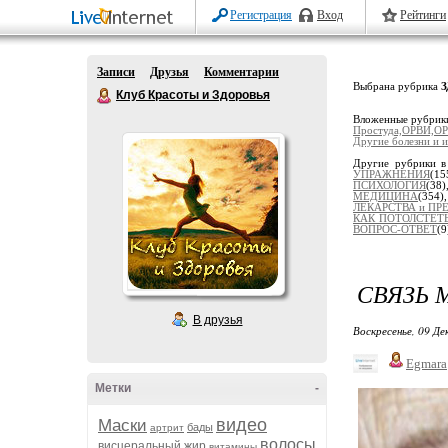
Регистрация
Вход
Рейтинги
Записи
Друзья
Комментарии
Выбрана рубрика
Клуб Красоты и Здоровья
Вложенные рубрик
Простуда,ОРВИ,ОР
Другие болезни и и
Другие рубрики в
УПРАЖНЕНИЯ
(15
ПСИХОЛОГИЯ
(38
МЕДИЦИНА
(354
ЛЕКАРСТВА и ПР
КАК ПОТОЛСТЕТ
ВОПРОС-ОТВЕТ
(9
СВЯЗЬ 
В друзья
Воскресенье, 09 Де
Egmara
Метки
-
видео
Маски
бады
артрит
волосы
висцеральный жир
витамины