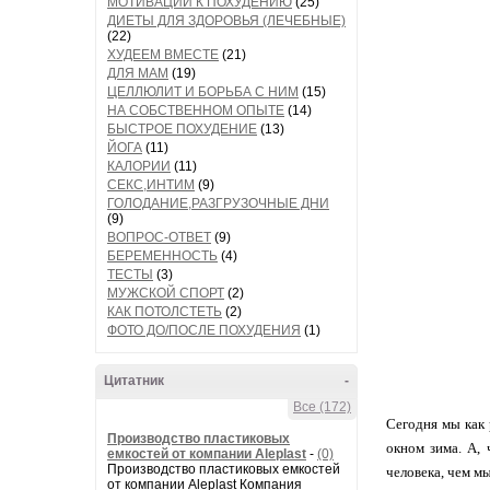
МОТИВАЦИИ К ПОХУДЕНИЮ
(25)
ДИЕТЫ ДЛЯ ЗДОРОВЬЯ (ЛЕЧЕБНЫЕ)
(22)
ХУДЕЕМ ВМЕСТЕ
(21)
ДЛЯ МАМ
(19)
ЦЕЛЛЮЛИТ И БОРЬБА С НИМ
(15)
НА СОБСТВЕННОМ ОПЫТЕ
(14)
БЫСТРОЕ ПОХУДЕНИЕ
(13)
ЙОГА
(11)
КАЛОРИИ
(11)
СЕКС,ИНТИМ
(9)
ГОЛОДАНИЕ,РАЗГРУЗОЧНЫЕ ДНИ
(9)
ВОПРОС-ОТВЕТ
(9)
БЕРЕМЕННОСТЬ
(4)
ТЕСТЫ
(3)
МУЖСКОЙ СПОРТ
(2)
КАК ПОТОЛСТЕТЬ
(2)
ФОТО ДО/ПОСЛЕ ПОХУДЕНИЯ
(1)
Цитатник
-
Все (172)
Сегодня мы как 
Производство пластиковых
окном зима. А, 
емкостей от компании Aleplast
-
(0)
Производство пластиковых емкостей
человека, чем мы
от компании Aleplast Компания