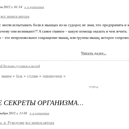
ря 2012 г. 01:14
+ в цитатник
все записи автора
с могли испытывать боли в мышцах из-за судорог, не зная, что предпринять и к
почему они возникают?! А самое главное – какую помощь оказать и чем лечить.
га – это непроизвольное сокращение мышц, или группы мышц, которое сопров
Читать далее...
/Болезни суставов и костей
мышцы
боль
суставы
рекомендации
Е СЕКРЕТЫ ОРГАНИЗМА…
кабря 2012 г. 13:01
+ в цитатник
ы_и_Рукоделие
все записи автора