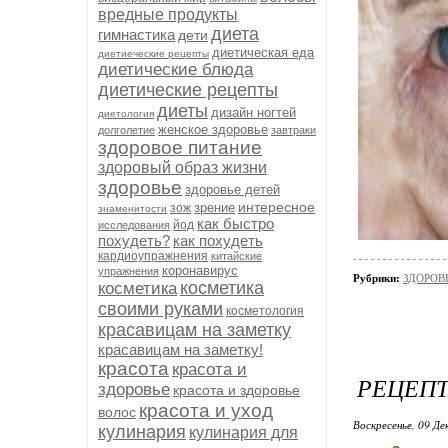
вредные продукты
диета
гимнастика
дети
диетическая еда
диетиеческие рецепты
диетические блюда
диетические рецепты
диеты
дизайн ногтей
диетология
женское здоровье
долголетие
завтраки
здоровое питание
здоровый образ жизни
здоровье
здоровье детей
интересное
зрение
зож
знаменитости
как быстро
йод
исследования
похудеть?
как похудеть
кардиоупражнения
китайские
коронавирус
упражнения
Рубрики:
ЗДОРОВЬ
косметика
косметика
своими руками
косметология
красавицам на заметку
красавицам на заметку!
красота
красота и
РЕЦЕПТ
здоровье
красота и здоровье
красота и уход
волос
Воскресенье, 09 Де
кулинария
кулинария для