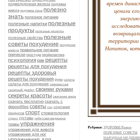
времен динас
поджелудочная железа
подтяжка
полезно
ценили ег
живота
подтяжка лица
знать
полезное питание
энергию
полезные
полезные напитки
исследоват
продукты
полезные рецепты
возвращали
полезные
полезные свойства
территории 
советы
похудение
похудение
Напиток, кото
правильное питание
живота
прически
простуда
профилактика
рецепты
психология
рак
рецепты для похудения
рецепты здоровья
рецепты похудения
руны
салаты
салаты для похудения
самомассаж
своими руками
сахарный диабет
секреты красоты
сжигание жира
скачать бесплатно
скачать с
советы
depositfiles
сочетания
сон
спорт
стоматология
продуктов
суставы
стресс
тибетская медицина
упражнения
травы
Рубрики:
ЗДОРОВЬЕ/Разное
упражнения для живота
ПОЛЕЗНЫЕ СОВЕТЫ
упражнения для ног
НАРОДНАЯ МЕДИЦИ
упражнения для