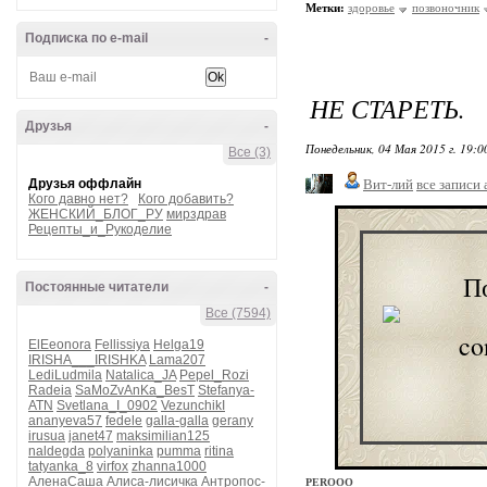
Метки:
здоровье
позвоночник
Подписка по e-mail
-
НЕ СТАРЕТЬ.
Друзья
-
Понедельник, 04 Мая 2015 г. 19:
Все (3)
Друзья оффлайн
Вит-лий
все записи 
Кого давно нет?
Кого добавить?
ЖЕНСКИЙ_БЛОГ_РУ
мирздрав
Рецепты_и_Рукоделие
П
Постоянные читатели
-
Все (7594)
ElEeonora
Fellissiya
Helga19
IRISHA___IRISHKA
Lama207
LediLudmila
Natalica_JA
Pepel_Rozi
Radeia
SaMoZvAnKa_BesT
Stefanya-
ATN
Svetlana_I_0902
VezunchikI
ananyeva57
fedele
galla-galla
gerany
irusua
janet47
maksimilian125
naldegda
polyaninka
pumma
ritina
tatyanka_8
virfox
zhanna1000
АленаСаша
Алиса-лисичка
Антропос-
PEROOO