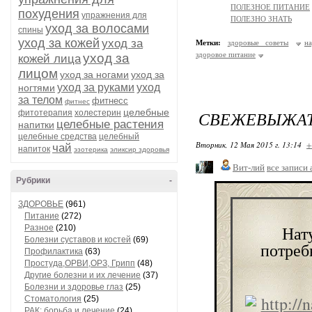
ПОЛЕЗНОЕ ПИТАНИЕ
похудения
упражнения для
ПОЛЕЗНО ЗНАТЬ
уход за волосами
спины
уход за кожей
уход за
Метки:
здоровые советы
н
здоровое питание
уход за
кожей лица
лицом
уход за ногами
уход за
уход за руками
уход
ногтями
за телом
фитнесс
фитнес
целебные
СВЕЖЕВЫЖАТ
фитотерапия
холестерин
целебные растения
напитки
целебные средства
целебный
Вторник, 12 Мая 2015 г. 13:14
+
чай
напиток
эзотерика
эликсир здоровья
Вит-лий
все записи 
Рубрики
-
ЗДОРОВЬЕ
(961)
Питание
(272)
Нат
Разное
(210)
Болезни суставов и костей
(69)
потреб
Профилактика
(63)
Простуда,ОРВИ,ОРЗ, Грипп
(48)
Другие болезни и их лечение
(37)
Болезни и здоровье глаз
(25)
Стоматология
(25)
РАК: борьба и лечение
(24)