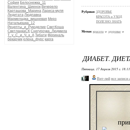
София
Белоснежка_11
Валентина_Шиенок
Вечерело
Карташова_Марина
Лариса-муля
Рубрики:
ЗДОРОВЬЕ
Ледитата
Людпавна
КРАСОТА и УХОД
Мармеладка_вишневая
Мерз
ПОЛЕЗНО ЗНАТЬ
Натальюшка_12
Рецепты_и_Рукоделие
СветКоша
СветланкаСК
Снегурочка_Людмила
Метки:
красота
здоровье
Т_у_С_и_Ч_к_А
Тибати
Фериналь
бекарчик
елена_фурс
карга
ДИАБЕТ. ДИЕТ
Пятница, 17 Апреля 2015 г. 18:1
Вит-лий
все записи 
при