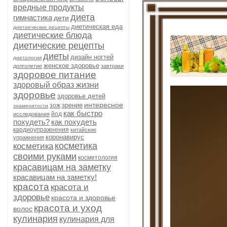
вредные продукты
диета
гимнастика
дети
диетическая еда
диетиеческие рецепты
диетические блюда
диетические рецепты
диеты
дизайн ногтей
диетология
женское здоровье
долголетие
завтраки
здоровое питание
здоровый образ жизни
здоровье
здоровье детей
интересное
зрение
зож
знаменитости
как быстро
йод
исследования
похудеть?
как похудеть
кардиоупражнения
китайские
коронавирус
упражнения
косметика
косметика
своими руками
косметология
красавицам на заметку
красавицам на заметку!
красота
красота и
здоровье
красота и здоровье
красота и уход
волос
кулинария
кулинария для