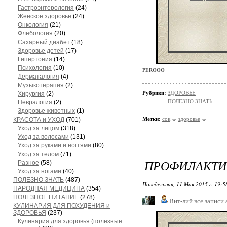
Гастроэнтерология
(24)
Женское здоровье
(24)
Онкология
(21)
Флебология
(20)
Сахарный диабет
(18)
Здоровье детей
(17)
Гипертония
(14)
Психология
(10)
PEROOO
Дерматалогия
(4)
Музыкотерапия
(2)
Рубрики:
ЗДОРОВЬЕ
Хирургия
(2)
ПОЛЕЗНО ЗНАТЬ
Невралогия
(2)
Здоровье животных
(1)
Метки:
сок
здоровье
КРАСОТА и УХОД
(701)
Уход за лицом
(318)
Уход за волосами
(131)
Уход за руками и ногтями
(80)
Уход за телом
(71)
ПРОФИЛАКТИ
Разное
(58)
Уход за ногами
(40)
ПОЛЕЗНО ЗНАТЬ
(487)
Понедельник, 11 Мая 2015 г. 19:
НАРОДНАЯ МЕДИЦИНА
(354)
ПОЛЕЗНОЕ ПИТАНИЕ
(278)
Вит-лий
все записи 
КУЛИНАРИЯ ДЛЯ ПОХУДЕНИЯ и
ЗДОРОВЬЯ
(237)
Кулинария для здоровья (полезные