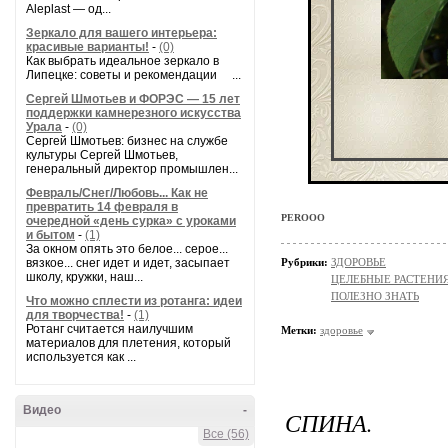
Aleplast — од...
Зеркало для вашего интерьера:
красивые варианты!
-
(0)
Как выбрать идеальное зеркало в
Липецке: советы и рекомендации ...
Сергей Шмотьев и ФОРЭС — 15 лет
поддержки камнерезного искусства
Урала
-
(0)
Сергей Шмотьев: бизнес на службе
культуры Сергей Шмотьев,
генеральный директор промышлен...
Февраль/Снег/Любовь... Как не
превратить 14 февраля в
PEROOO
очередной «день сурка» с уроками
и бытом
-
(1)
За окном опять это белое... серое...
вязкое... снег идет и идет, засыпает
Рубрики:
ЗДОРОВЬЕ
школу, кружки, наш...
ЦЕЛЕБНЫЕ РАСТЕНИ
ПОЛЕЗНО ЗНАТЬ
Что можно сплести из ротанга: идеи
для творчества!
-
(1)
Ротанг считается наилучшим
Метки:
здоровье
материалов для плетения, который
используется как ...
Видео
-
СПИНА.
Все (56)