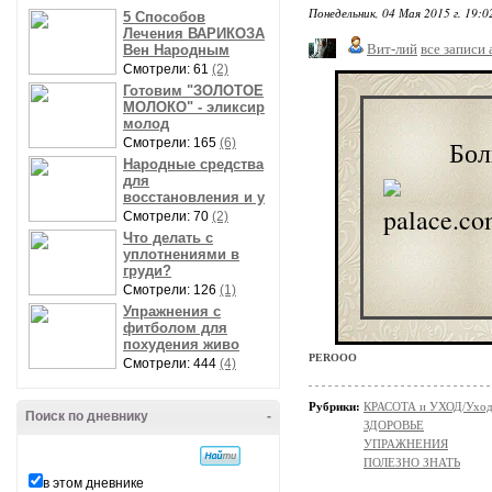
Понедельник, 04 Мая 2015 г. 19:
5 Способов
Лечения ВАРИКОЗА
Вит-лий
все записи 
Вен Народным
Смотрели: 61
(2)
Готовим "ЗОЛОТОЕ
МОЛОКО" - эликсир
молод
Смотрели: 165
(6)
Боли
Народные средства
для
восстановления и у
Смотрели: 70
(2)
Что делать с
уплотнениями в
груди?
Смотрели: 126
(1)
Упражнения с
фитболом для
похудения живо
PEROOO
Смотрели: 444
(4)
Рубрики:
КРАСОТА и УХОД/Уход 
Поиск по дневнику
-
ЗДОРОВЬЕ
УПРАЖНЕНИЯ
ПОЛЕЗНО ЗНАТЬ
в этом дневнике