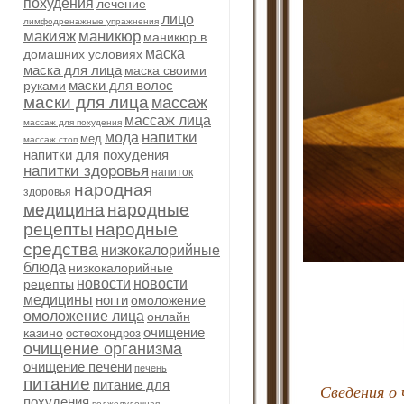
похудения
лечение
лицо
лимфодренажные упражнения
макияж
маникюр
маникюр в
маска
домашних условиях
маска для лица
маска своими
маски для волос
руками
маски для лица
массаж
массаж лица
массаж для похудения
напитки
мода
мед
массаж стоп
напитки для похудения
напитки здоровья
напиток
народная
здоровья
медицина
народные
рецепты
народные
средства
низкокалорийные
блюда
низкокалорийные
новости
новости
рецепты
медицины
ногти
омоложение
омоложение лица
онлайн
очищение
казино
остеохондроз
очищение организма
очищение печени
печень
питание
питание для
Сведения о 
похудения
поджелудочная