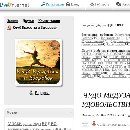
Регистрация
Вход
Рейтинги
Авос
Записи
Друзья
Комментарии
Выбрана рубрика
ЗДОРОВЬЕ
.
Клуб Красоты и Здоровья
Вложенные рубрики:
Хирургия
Разное
(210),
Психология
(10),
Пр
Музыкотерапия
(2),
Здоровье жи
Дерматалогия
(4),
Гипертония
(14)
Другие рубрики в этом дневни
ФОТО ДО/ПОСЛЕ ПОХУДЕНИЯ
ПОХУДЕНИЯ
(26),
СПОРТ,ФИТН
СОВЕТЫ
(202),
ПОЛЕЗНОЕ ПИТ
НА СОБСТВЕННОМ ОПЫТЕ
(1
МАКИЯЖ
(27),
ЛЕКАРСТВА и 
КОСМЕТИКА
(128),
КАЛОРИИ
(
ПОХУДЕНИЯ
(80),
ДИЕТЫ ДЛЯ
ВИДЕО
(106),
БЫСТРОЕ ПОХУД
ЧУДО-МЕДУЗ
В друзья
УДОВОЛЬСТВИ
Метки
-
Пятница, 22 Мая 2015 г. 12:41
+
видео
Маски
бады
-Juliana-
все записи
артрит
волосы
висцеральный жир
витамины