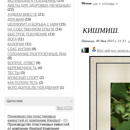
МОТИВАЦИИ К ПОХУДЕНИЮ
(25)
Метки:
сок
здоровье
ДИЕТЫ ДЛЯ ЗДОРОВЬЯ (ЛЕЧЕБНЫЕ)
(22)
ХУДЕЕМ ВМЕСТЕ
(21)
ДЛЯ МАМ
(19)
ЦЕЛЛЮЛИТ И БОРЬБА С НИМ
(15)
КИШМИШ.
НА СОБСТВЕННОМ ОПЫТЕ
(14)
БЫСТРОЕ ПОХУДЕНИЕ
(13)
ЙОГА
(11)
Пятница, 08 Мая 2015 г. 11:53
+
КАЛОРИИ
(11)
СЕКС,ИНТИМ
(9)
Вит-лий
все записи 
ГОЛОДАНИЕ,РАЗГРУЗОЧНЫЕ ДНИ
(9)
ВОПРОС-ОТВЕТ
(9)
БЕРЕМЕННОСТЬ
(4)
ТЕСТЫ
(3)
МУЖСКОЙ СПОРТ
(2)
КАК ПОТОЛСТЕТЬ
(2)
ФОТО ДО/ПОСЛЕ ПОХУДЕНИЯ
(1)
Цитатник
-
Все (172)
Производство пластиковых
емкостей от компании Aleplast
-
(0)
Производство пластиковых емкостей
от компании Aleplast Компания