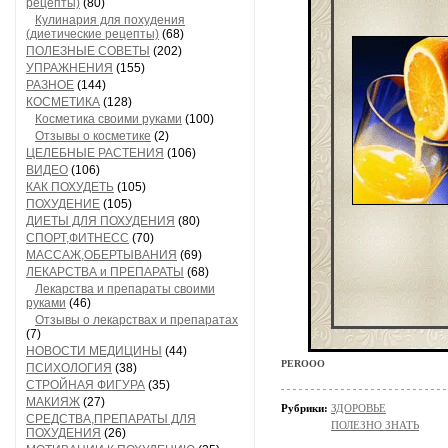
рецепты)
(80)
Кулинария для похудения
(диетические рецепты)
(68)
ПОЛЕЗНЫЕ СОВЕТЫ
(202)
УПРАЖНЕНИЯ
(155)
РАЗНОЕ
(144)
КОСМЕТИКА
(128)
Косметика своими руками
(100)
Отзывы о косметике
(2)
ЦЕЛЕБНЫЕ РАСТЕНИЯ
(106)
ВИДЕО
(106)
КАК ПОХУДЕТЬ
(105)
ПОХУДЕНИЕ
(105)
ДИЕТЫ ДЛЯ ПОХУДЕНИЯ
(80)
СПОРТ,ФИТНЕСС
(70)
МАССАЖ,ОБЕРТЫВАНИЯ
(69)
ЛЕКАРСТВА и ПРЕПАРАТЫ
(68)
Лекарства и препараты своими
руками
(46)
Отзывы о лекарствах и препаратах
(7)
НОВОСТИ МЕДИЦИНЫ
(44)
PEROOO
ПСИХОЛОГИЯ
(38)
СТРОЙНАЯ ФИГУРА
(35)
МАКИЯЖ
(27)
Рубрики:
ЗДОРОВЬЕ
СРЕДСТВА,ПРЕПАРАТЫ ДЛЯ
ПОЛЕЗНО ЗНАТЬ
ПОХУДЕНИЯ
(26)