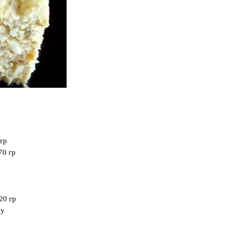
 гр
70 гр
20 гр
су