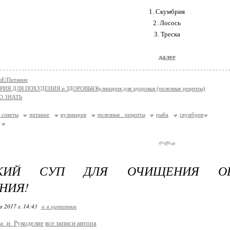
1. Скумбрия
2. Лосось
3. Треска
далее
Е/Питание
ИЯ ДЛЯ ПОХУДЕНИЯ и ЗДОРОВЬЯ/Кулинария для здоровья (полезные рецепты)
О ЗНАТЬ
 советы
питание
кулинария
полезные рецепты
рыба
скумбрия
СКИЙ СУП ДЛЯ ОЧИЩЕНИЯ ОР
НИЯ!
 2017 г. 14:43
+ в цитатник
ы_и_Рукоделие
все записи автора