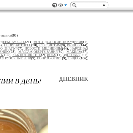
рецепты)
(80)
УДЕЕМ ВМЕСТЕ
(21),
ФОТО ДО/ПОСЛЕ ПОХУДЕНИЯ
(1),
6),
СПОРТ,ФИТНЕСС
(70),
СЕКС,ИНТИМ
(9),
РАЗНОЕ
(144),
О ЗНАТЬ
(487),
НОВОСТИ МЕДИЦИНЫ
(44),
НАРОДНАЯ
ДЕНИЮ
(25),
МАССАЖ,ОБЕРТЫВАНИЯ
(69),
МАКИЯЖ
(27),
ТЬ
(105),
КАК ПОТОЛСТЕТЬ
(2),
ЙОГА
(11),
ЗДОРОВЬЕ
(961),
АЗГРУЗОЧНЫЕ ДНИ
(9),
ВОПРОС-ОТВЕТ
(9),
ВИДЕО
(106),
ЛИИ В ДЕНЬ!
ДНЕВНИК