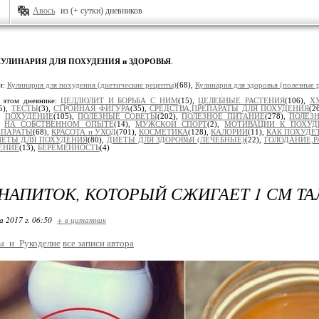
Авось
из (+ сутки) дневников
КУЛИНАРИЯ ДЛЯ ПОХУДЕНИЯ и ЗДОРОВЬЯ
.
и:
Кулинария для похудения (диетические рецепты)
(68),
Кулинария для здоровья (полезные 
 этом дневнике:
ЦЕЛЛЮЛИТ И БОРЬБА С НИМ
(15),
ЦЕЛЕБНЫЕ РАСТЕНИЯ
(106),
Х
5),
ТЕСТЫ
(3),
СТРОЙНАЯ ФИГУРА
(35),
СРЕДСТВА,ПРЕПАРАТЫ ДЛЯ ПОХУДЕНИЯ
(2
),
ПОХУДЕНИЕ
(105),
ПОЛЕЗНЫЕ СОВЕТЫ
(202),
ПОЛЕЗНОЕ ПИТАНИЕ
(278),
ПОЛЕЗН
),
НА СОБСТВЕННОМ ОПЫТЕ
(14),
МУЖСКОЙ СПОРТ
(2),
МОТИВАЦИИ К ПОХУ
ЕПАРАТЫ
(68),
КРАСОТА и УХОД
(701),
КОСМЕТИКА
(128),
КАЛОРИИ
(11),
КАК ПОХУДЕ
ЕТЫ ДЛЯ ПОХУДЕНИЯ
(80),
ДИЕТЫ ДЛЯ ЗДОРОВЬЯ (ЛЕЧЕБНЫЕ)
(22),
ГОЛОДАНИЕ,Р
ЕНИЕ
(13),
БЕРЕМЕННОСТЬ
(4)
НАПИТОК, КОТОРЫЙ СЖИГАЕТ 1 СМ ТА
 2017 г. 06:50
+ в цитатник
ы_и_Рукоделие
все записи автора