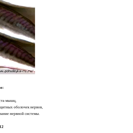
о:
ста мышц,
щитных оболочек нервов,
вание нервной системы.
12