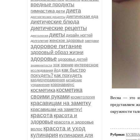
вредные продукты
диета
гимнастика
дети
диетическая еда
диетиеческие рецепты
диетические блюда
диетические рецепты
диеты
дизайн ногтей
диетология
женское здоровье
долголетие
завтраки
здоровое питание
здоровый образ жизни
здоровье
здоровье детей
интересное
зрение
зож
знаменитости
как быстро
йод
исследования
похудеть?
как похудеть
кардиоупражнения
китайские
коронавирус
упражнения
косметика
косметика
своими руками
косметология
Весна — это и
красавицам на заметку
представляем ж
красавицам на заметку!
окружности тали
красота
красота и
здоровье
красота и здоровье
красота и уход
волос
кулинария
кулинария для
Рубрики:
КУЛИНАР
рецепты)