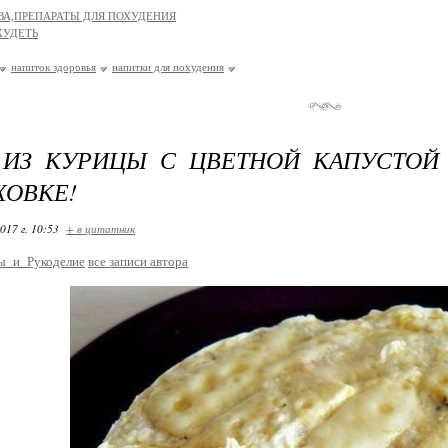
ВА,ПРЕПАРАТЫ ДЛЯ ПОХУДЕНИЯ
ХУДЕТЬ
напиток здоровья
напитки для похудения
 ИЗ КУРИЦЫ С ЦВЕТНОЙ КАПУСТОЙ
ХОВКЕ!
017 г. 10:53
+ в цитатник
ы_и_Рукоделие
все записи автора