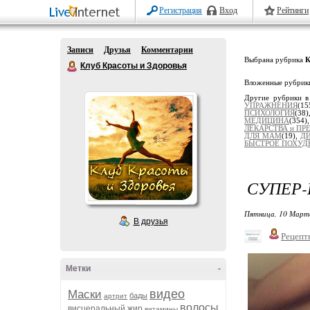
Регистрация
Вход
Рейтинги
Записи
Друзья
Комментарии
Выбрана рубрика
Клуб Красоты и Здоровья
Вложенные рубрик
Другие рубрики в
УПРАЖНЕНИЯ
(15
ПСИХОЛОГИЯ
(38
МЕДИЦИНА
(354
ЛЕКАРСТВА и ПР
ДЛЯ МАМ
(19),
ДИ
БЫСТРОЕ ПОХУД
СУПЕР-
Пятница, 10 Марта
В друзья
Рецепт
Метки
-
видео
Маски
бады
артрит
волосы
висцеральный жир
витамины