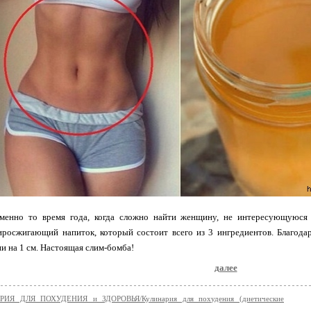
менно то время года, когда сложно найти женщину, не интересующуюс
иросжигающий напиток, который состоит всего из 3 ингредиентов. Благода
и на 1 см. Настоящая слим-бомба!
далее
ИЯ ДЛЯ ПОХУДЕНИЯ и ЗДОРОВЬЯ/Кулинария для похудения (диетические