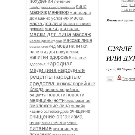
похудения
лечение
СРЕДСТ
лицо
лимфодренажные упражнения
КАК ПО
макияж
маникюр
маникюр в
маска
домашних условиях
Метки:
похудение
маска для лица
маска своими
маски для волос
руками
маски для лица
массаж
массаж лица
массаж для похудения
напитки
СУФЛЕ
мода
мед
массаж стоп
напитки для похудения
ИЛИ ДУ
напитки здоровья
напиток
народная
здоровья
Среда, 08 Марта 2
медицина
народные
рецепты
народные
Рецепт
средства
низкокалорийные
блюда
низкокалорийные
новости
новости
рецепты
медицины
ногти
омоложение
омоложение лица
онлайн
очищение
казино
остеохондроз
очищение организма
очищение печени
печень
питание
питание для
похудения
поджелудочная