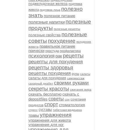
поджелудочная железа
подтяжка
полезно
живота
подтяжка лица
знать
полезное питание
полезные
полезные напитки
продукты
полезные рецепты
полезные
полезные свойства
советы
похудение
похудение
правильное питание
живота
прически
простуда
профилактика
рецепты
психология
рак
рецепты для похудения
рецепты здоровья
рецепты похудения
руны
салаты
салаты для похудения
самомассаж
своими руками
сахарный диабет
секреты красоты
сжигание жира
скачать бесплатно
скачать с
советы
depositfiles
сочетания
сон
спорт
стоматология
продуктов
суставы
стресс
тибетская медицина
упражнения
травы
упражнения для живота
упражнения для ног
упражнения для