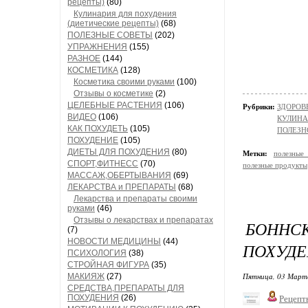
рецепты)
(80)
Кулинария для похудения
(диетические рецепты)
(68)
ПОЛЕЗНЫЕ СОВЕТЫ
(202)
УПРАЖНЕНИЯ
(155)
РАЗНОЕ
(144)
КОСМЕТИКА
(128)
Косметика своими руками
(100)
Отзывы о косметике
(2)
ЦЕЛЕБНЫЕ РАСТЕНИЯ
(106)
Рубрики:
ЗДОРОВЬ
ВИДЕО
(106)
КУЛИНАР
КАК ПОХУДЕТЬ
(105)
ПОЛЕЗН
ПОХУДЕНИЕ
(105)
ДИЕТЫ ДЛЯ ПОХУДЕНИЯ
(80)
Метки:
полезные
СПОРТ,ФИТНЕСС
(70)
полезные продукты
МАССАЖ,ОБЕРТЫВАНИЯ
(69)
ЛЕКАРСТВА и ПРЕПАРАТЫ
(68)
Лекарства и препараты своими
руками
(46)
Отзывы о лекарствах и препаратах
БОНН
(7)
НОВОСТИ МЕДИЦИНЫ
(44)
ПОХУДЕ
ПСИХОЛОГИЯ
(38)
СТРОЙНАЯ ФИГУРА
(35)
Пятница, 03 Марта
МАКИЯЖ
(27)
СРЕДСТВА,ПРЕПАРАТЫ ДЛЯ
ПОХУДЕНИЯ
(26)
Рецепт