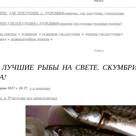
ИЯ ДЛЯ ПОХУДЕНИЯ и ЗДОРОВЬЯ/Кулинария для похудения (диетические
ИЯ ДЛЯ ПОХУДЕНИЯ и ЗДОРОВЬЯ/Кулинария для здоровья (полезные рецепты)
ие рецепты
кулинария
кулинария для похудения
рецепты для похудения
люда
низкокалорийные рецепты
 ЛУЧШИЕ РЫБЫ НА СВЕТЕ. СКУМБР
А!
арта 2017 г. 16:25
+ в цитатник
ы_и_Рукоделие
все записи автора