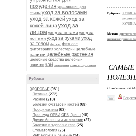
похудения
упражнения для
уход за волосами
спины
Рубрики:
КУЛИНАР
уход за кожей
уход за
рецепты)
КУЛИНАР
уход за
кожей лица
лицом
уход за ногами
уход за
Метки:
диетиеческ
уход за руками
уход
ногтями
низкокалорийные б
за телом
фитнесс
фитнес
целебные
фитотерапия
холестерин
целебные растения
напитки
целебные средства
целебный
чай
САМЫЕ
напиток
эзотерика
эликсир здоровья
ПОЛЕЗН
Рубрики
-
Понедельник, 06 М
ЗДОРОВЬЕ
(961)
Питание
(272)
Рецепт
Разное
(210)
Болезни суставов и костей
(69)
Профилактика
(63)
Простуда,ОРВИ,ОРЗ, Грипп
(48)
Другие болезни и их лечение
(37)
Болезни и здоровье глаз
(25)
Стоматология
(25)
РАК: борьба и лечение
(24)