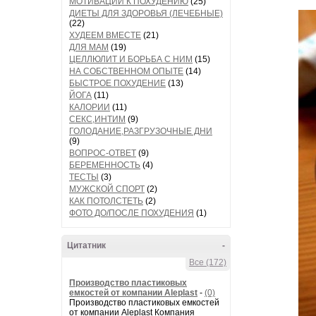
МОТИВАЦИИ К ПОХУДЕНИЮ
(25)
ДИЕТЫ ДЛЯ ЗДОРОВЬЯ (ЛЕЧЕБНЫЕ)
(22)
ХУДЕЕМ ВМЕСТЕ
(21)
ДЛЯ МАМ
(19)
ЦЕЛЛЮЛИТ И БОРЬБА С НИМ
(15)
НА СОБСТВЕННОМ ОПЫТЕ
(14)
БЫСТРОЕ ПОХУДЕНИЕ
(13)
ЙОГА
(11)
КАЛОРИИ
(11)
СЕКС,ИНТИМ
(9)
ГОЛОДАНИЕ,РАЗГРУЗОЧНЫЕ ДНИ
(9)
ВОПРОС-ОТВЕТ
(9)
БЕРЕМЕННОСТЬ
(4)
ТЕСТЫ
(3)
МУЖСКОЙ СПОРТ
(2)
КАК ПОТОЛСТЕТЬ
(2)
ФОТО ДО/ПОСЛЕ ПОХУДЕНИЯ
(1)
Цитатник
-
Все (172)
Производство пластиковых
емкостей от компании Aleplast
-
(0)
Производство пластиковых емкостей
от компании Aleplast Компания