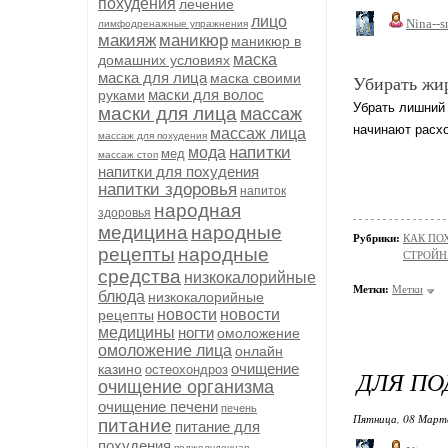
похудения
лечение
лицо
Nina--s
лимфодренажные упражнения
макияж
маникюр
маникюр в
маска
домашних условиях
маска для лица
маска своими
Убирать жи
маски для волос
руками
Убрать лишний
маски для лица
массаж
начинают расхо
массаж лица
массаж для похудения
напитки
мода
мед
массаж стоп
напитки для похудения
напитки здоровья
напиток
народная
здоровья
медицина
народные
Рубрики:
КАК ПО
рецепты
народные
СТРОЙН
средства
низкокалорийные
Метки:
Метки
блюда
низкокалорийные
новости
новости
рецепты
медицины
ногти
омоложение
омоложение лица
онлайн
очищение
казино
остеохондроз
ДЛЯ ПО
очищение организма
очищение печени
печень
Пятница, 08 Марта
питание
питание для
похудения
поджелудочная