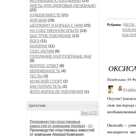
МОТИВАЦИИ К ПОХУДЕНИЮ
(25)
ДИЕТЫ ДЛЯ ЗДОРОВЬЯ (ЛЕЧЕБНЫЕ)
(22)
ХУДЕЕМ ВМЕСТЕ
(21)
ДЛЯ МАМ
(19)
Рубрики:
ДИЕТЫ 
ЦЕЛЛЮЛИТ И БОРЬБА С НИМ
(15)
ПОЛЕЗН
НА СОБСТВЕННОМ ОПЫТЕ
(14)
КАК ПО
БЫСТРОЕ ПОХУДЕНИЕ
(13)
ЙОГА
(11)
КАЛОРИИ
(11)
СЕКС,ИНТИМ
(9)
ГОЛОДАНИЕ,РАЗГРУЗОЧНЫЕ ДНИ
(9)
ОКСИСА
ВОПРОС-ОТВЕТ
(9)
БЕРЕМЕННОСТЬ
(4)
ТЕСТЫ
(3)
Понедельник, 04 Фе
МУЖСКОЙ СПОРТ
(2)
КАК ПОТОЛСТЕТЬ
(2)
liyanka
ФОТО ДО/ПОСЛЕ ПОХУДЕНИЯ
(1)
Oxycise! (оксис
сила кислорода
Цитатник
-
необыкновенный 
Все (172)
Производство пластиковых
Оксисайз – уни
емкостей от компании Aleplast
-
(0)
Производство пластиковых емкостей
насыщается кис
от компании Aleplast Компания