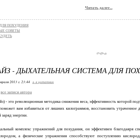
Читать далее...
ДЛЯ ПОХУДЕНИЯ
ЫЕ СОВЕТЫ
ХУДЕТЬ
ЙЗ - ДЫХАТЕЛЬНАЯ СИСТЕМА ДЛЯ ПО
враля 2013 г. 23:44
+ в цитатник
все записи автора
айз) - это революционная методика снижения веса, эффективность которой п
 поможет вам избавиться от лишних килограммов, восстановить утраченное 
заряд энергии.
кальный комплекс упражнений для похудания, он эффективен благодаяря сп
лородом, а физические упражнения способствуют поступлению кислорода