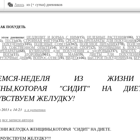
Авось
из (+ сутки) дневников
КАК ПОХУДЕТЬ
.
 этом дневнике:
ЦЕЛЛЮЛИТ И БОРЬБА С НИМ
(15),
ЦЕЛЕБНЫЕ РАСТЕНИЯ
(106),
Х
5),
ТЕСТЫ
(3),
СТРОЙНАЯ ФИГУРА
(35),
СРЕДСТВА,ПРЕПАРАТЫ ДЛЯ ПОХУДЕНИЯ
(2
),
ПОХУДЕНИЕ
(105),
ПОЛЕЗНЫЕ СОВЕТЫ
(202),
ПОЛЕЗНОЕ ПИТАНИЕ
(278),
ПОЛЕЗН
),
НА СОБСТВЕННОМ ОПЫТЕ
(14),
МУЖСКОЙ СПОРТ
(2),
МОТИВАЦИИ К ПОХУ
ПРЕПАРАТЫ
(68),
КУЛИНАРИЯ ДЛЯ ПОХУДЕНИЯ и ЗДОРОВЬЯ
(237),
КРАСОТА 
),
ЙОГА
(11),
ЗДОРОВЬЕ
(961),
ДЛЯ МАМ
(19),
ДИЕТЫ ДЛЯ ПОХУДЕНИ
ГРУЗОЧНЫЕ ДНИ
(9),
ВОПРОС-ОТВЕТ
(9),
ВИДЕО
(106),
БЫСТРОЕ ПОХУДЕНИЕ
(13),
БЕ
НЕМСЯ-НЕДЕЛЯ ИЗ ЖИЗНИ
НЫ,КОТОРАЯ "СИДИТ" НА ДИЕТ
ВСТВУЕМ ЖЕЛУДКУ!
 2013 г. 14:23
+ в цитатник
n
все записи автора
ЗНИ ЖЕЛУДКА ЖЕНЩИНЫ,КОТОРАЯ "СИДИТ" НА ДИЕТЕ.
ОЧУВСТВУЕМ ЖЕЛУДКУ!!!