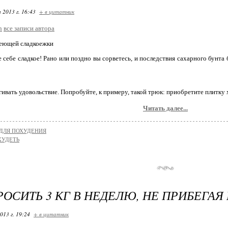
 2013 г. 16:43
+ в цитатник
n
все записи автора
деющей сладкоежки
е себе сладкое! Рано или поздно вы сорветесь, и последствия сахарного бунта 
гивать удовольствие. Попробуйте, к примеру, такой трюк: приобретите плитку
Читать далее...
ДЛЯ ПОХУДЕНИЯ
ХУДЕТЬ
РОСИТЬ 3 КГ В НЕДЕЛЮ, НЕ ПРИБЕГАЯ
013 г. 19:24
+ в цитатник