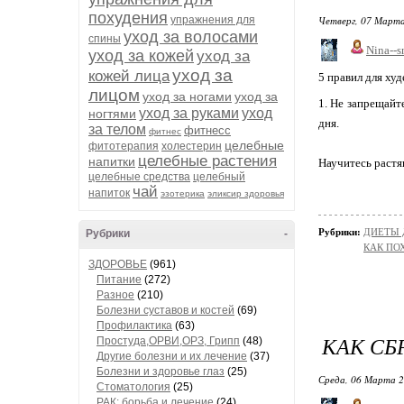
похудения
упражнения для
Четверг, 07 Марта
уход за волосами
спины
Nina--s
уход за кожей
уход за
уход за
кожей лица
5 правил для ху
лицом
уход за ногами
уход за
1. Не запрещайт
уход за руками
уход
ногтями
дня.
за телом
фитнесс
фитнес
целебные
фитотерапия
холестерин
целебные растения
напитки
Научитесь растя
целебные средства
целебный
чай
напиток
эзотерика
эликсир здоровья
Рубрики:
ДИЕТЫ 
Рубрики
-
КАК ПО
ЗДОРОВЬЕ
(961)
Питание
(272)
Разное
(210)
Болезни суставов и костей
(69)
Профилактика
(63)
КАК СБ
Простуда,ОРВИ,ОРЗ, Грипп
(48)
Другие болезни и их лечение
(37)
Болезни и здоровье глаз
(25)
Среда, 06 Марта 2
Стоматология
(25)
РАК: борьба и лечение
(24)