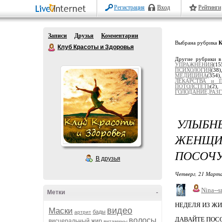
Регистрация
Вход
Рейтинги
Записи
Друзья
Комментарии
Выбрана рубрика
Клуб Красоты и Здоровья
Другие рубрики в
УПРАЖНЕНИЯ
(15
ПСИХОЛОГИЯ
(38
МЕДИЦИНА
(354
ЛЕКАРСТВА и 
ПОТОЛСТЕТЬ
(2
ГОЛОДАНИЕ,РАЗ
УЛЫБ
ЖЕНЩИ
ПОСОЧУ
В друзья
Четверг, 21 Марта
Nina--s
Метки
-
НЕДЕЛЯ ИЗ ЖИ
видео
Маски
бады
артрит
ДАВАЙТЕ ПОС
волосы
висцеральный жир
витамины