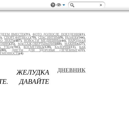
УДЕЕМ ВМЕСТЕ
(21),
ФОТО ДО/ПОСЛЕ ПОХУДЕНИЯ
(1),
6),
СПОРТ,ФИТНЕСС
(70),
СЕКС,ИНТИМ
(9),
РАЗНОЕ
(144),
О ЗНАТЬ
(487),
НОВОСТИ МЕДИЦИНЫ
(44),
НАРОДНАЯ
ДЕНИЮ
(25),
МАССАЖ,ОБЕРТЫВАНИЯ
(69),
МАКИЯЖ
(27),
и УХОД
(701),
КОСМЕТИКА
(128),
КАЛОРИИ
(11),
КАК
Я
(80),
ДИЕТЫ ДЛЯ ЗДОРОВЬЯ (ЛЕЧЕБНЫЕ)
(22),
РЕМЕННОСТЬ
(4)
 ЖЕЛУДКА
ДНЕВНИК
Е. ДАВАЙТЕ