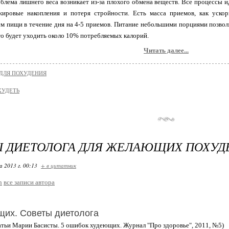
блема лишнего веса возникает из-за плохого обмена веществ. Все процессы и
ировые накопления и потеря стройности. Есть масса приемов, как ускор
м пищи в течение дня на 4-5 приемов. Питание небольшими порциями позволи
это будет уходить около 10% потребляемых калорий.
Читать далее...
ДЛЯ ПОХУДЕНИЯ
ХУДЕТЬ
 ДИЕТОЛОГА ДЛЯ ЖЕЛАЮЩИХ ПОХУД
 2013 г. 00:13
+ в цитатник
n
все записи автора
щих. Советы диетолога
атьи Марии Басисты. 5 ошибок худеющих. Журнал "Про здоровье", 2011, №5)