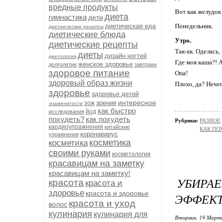
вредные продукты
Вот как желудок
диета
гимнастика
дети
диетическая еда
Понедельник.
диетиеческие рецепты
диетические блюда
Утро.
диетические рецепты
Так-ак. Оделась,
диеты
дизайн ногтей
диетология
Где моя каша?! А
женское здоровье
долголетие
завтраки
здоровое питание
Опа!
здоровый образ жизни
Плохо, да? Нече
здоровье
здоровье детей
интересное
зрение
зож
знаменитости
как быстро
йод
исследования
похудеть?
как похудеть
Рубрики:
РАЗНОЕ
кардиоупражнения
китайские
КАК ПО
коронавирус
упражнения
косметика
косметика
своими руками
косметология
красавицам на заметку
красавицам на заметку!
УБИРА
красота
красота и
здоровье
красота и здоровье
ЭФФЕКТ
красота и уход
волос
кулинария
кулинария для
Вторник, 19 Марта