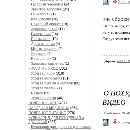
Nina--s
Гастроэнтерология
(24)
Женское здоровье
(24)
Онкология
(21)
Как сброси
Флебология
(20)
Сахарный диабет
(18)
Скорее всего, к
Здоровье детей
(17)
нету возможност
Гипертония
(14)
Следуя этим пят
Психология
(10)
Дерматалогия
(4)
Музыкотерапия
(2)
Хирургия
(2)
Невралогия
(2)
Рубрики:
КАК ПО
Здоровье животных
(1)
КРАСОТА и УХОД
(701)
Уход за лицом
(318)
Уход за волосами
(131)
Уход за руками и ногтями
(80)
Уход за телом
(71)
О ПОХУ
Разное
(58)
Уход за ногами
(40)
ВИДЕО
ПОЛЕЗНО ЗНАТЬ
(487)
НАРОДНАЯ МЕДИЦИНА
(354)
Понедельник, 04 М
ПОЛЕЗНОЕ ПИТАНИЕ
(278)
КУЛИНАРИЯ ДЛЯ ПОХУДЕНИЯ и
ЗДОРОВЬЯ
(237)
Nina--s
Кулинария для здоровья (полезные