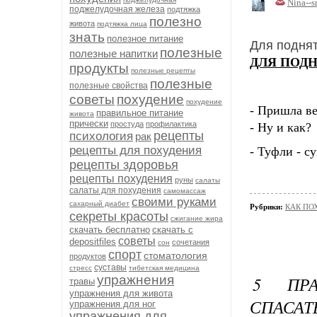
Nina--s
поджелудочная железа
подтяжка
полезно
живота
подтяжка лица
знать
полезное питание
Для поднят
полезные
полезные напитки
ДЛЯ ПОДН
продукты
полезные рецепты
полезные
полезные свойства
советы
похудение
похудение
- Пришла ве
правильное питание
живота
прически
простуда
профилактика
- Ну и как?
рецепты
психология
рак
рецепты для похудения
- Туфли - с
рецепты здоровья
рецепты похудения
руны
салаты
салаты для похудения
самомассаж
своими руками
сахарный диабет
Рубрики:
КАК ПО
секреты красоты
сжигание жира
скачать бесплатно
скачать с
советы
depositfiles
сочетания
сон
спорт
стоматология
продуктов
суставы
стресс
тибетская медицина
упражнения
5 ПР
травы
упражнения для живота
СПАСАТ
упражнения для ног
упражнения для