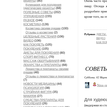
рецепты)
(80)
Очень часто про
Кулинария для похудения
пищу. Отсюда ж
(диетические рецепты)
(68)
раздробите прие
ПОЛЕЗНЫЕ СОВЕТЫ
(202)
УПРАЖНЕНИЯ
(155)
кроме того, на 
РАЗНОЕ
(144)
КОСМЕТИКА
(128)
Косметика своими руками
(100)
Отзывы о косметике
(2)
Рубрики:
ДИЕТЫ 
ЦЕЛЕБНЫЕ РАСТЕНИЯ
(106)
ВИДЕО
ВИДЕО
(106)
КАК ПО
КАК ПОХУДЕТЬ
(105)
ПОХУДЕНИЕ
(105)
ДИЕТЫ ДЛЯ ПОХУДЕНИЯ
(80)
СПОРТ,ФИТНЕСС
(70)
МАССАЖ,ОБЕРТЫВАНИЯ
(69)
ЛЕКАРСТВА и ПРЕПАРАТЫ
(68)
СОВЕТЫ
Лекарства и препараты своими
руками
(46)
Отзывы о лекарствах и препаратах
Суббота, 02 Марта
(7)
НОВОСТИ МЕДИЦИНЫ
(44)
Nina--s
ПСИХОЛОГИЯ
(38)
СТРОЙНАЯ ФИГУРА
(35)
МАКИЯЖ
(27)
Для худею
СРЕДСТВА,ПРЕПАРАТЫ ДЛЯ
ПОХУДЕНИЯ
(26)
(выдержки из ст