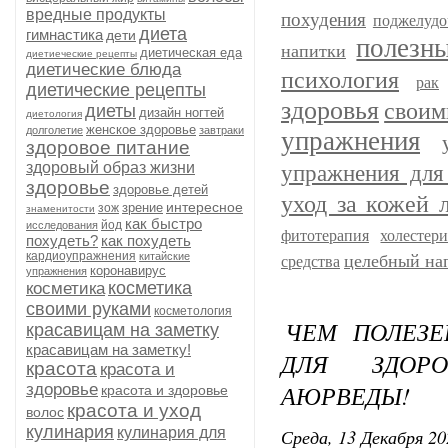
вредные продукты
похудения
поджелудо
диета
гимнастика
дети
полезн
напитки
диетическая еда
диетиеческие рецепты
диетические блюда
психология
рак
диетические рецепты
здоровья
своим
диеты
дизайн ногтей
диетология
женское здоровье
долголетие
завтраки
упражнения
здоровое питание
здоровый образ жизни
упражнения для
здоровье
здоровье детей
уход за кожей 
интересное
зрение
зож
знаменитости
как быстро
йод
исследования
фитотерапия
холестер
похудеть?
как похудеть
кардиоупражнения
китайские
целебный на
средства
коронавирус
упражнения
косметика
косметика
своими руками
косметология
ЧЕМ ПОЛЕЗЕ
красавицам на заметку
красавицам на заметку!
ДЛЯ ЗДОРО
красота
красота и
АЮРВЕДЫ!
здоровье
красота и здоровье
красота и уход
волос
кулинария
кулинария для
Среда, 13 Декабря 20