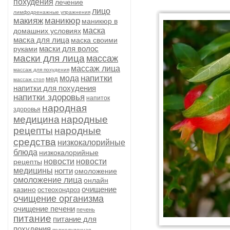
похудения
лечение
лицо
лимфодренажные упражнения
макияж
маникюр
маникюр в
маска
домашних условиях
маска для лица
маска своими
маски для волос
руками
маски для лица
массаж
массаж лица
массаж для похудения
напитки
мода
мед
массаж стоп
напитки для похудения
напитки здоровья
напиток
народная
здоровья
медицина
народные
рецепты
народные
средства
низкокалорийные
блюда
низкокалорийные
новости
новости
рецепты
медицины
ногти
омоложение
омоложение лица
онлайн
очищение
казино
остеохондроз
очищение организма
очищение печени
печень
питание
питание для
похудения
поджелудочная