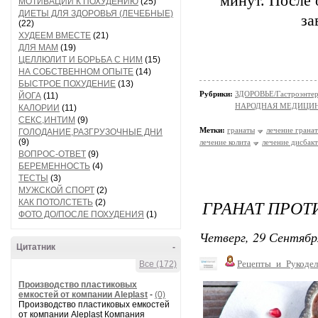
минут. После 
МОТИВАЦИИ К ПОХУДЕНИЮ
(25)
ДИЕТЫ ДЛЯ ЗДОРОВЬЯ (ЛЕЧЕБНЫЕ)
за
(22)
ХУДЕЕМ ВМЕСТЕ
(21)
ДЛЯ МАМ
(19)
ЦЕЛЛЮЛИТ И БОРЬБА С НИМ
(15)
НА СОБСТВЕННОМ ОПЫТЕ
(14)
БЫСТРОЕ ПОХУДЕНИЕ
(13)
Рубрики:
ЗДОРОВЬЕ/Гастроэнтер
ЙОГА
(11)
НАРОДНАЯ МЕДИЦИ
КАЛОРИИ
(11)
СЕКС,ИНТИМ
(9)
Метки:
гранаты
лечение грана
ГОЛОДАНИЕ,РАЗГРУЗОЧНЫЕ ДНИ
(9)
лечение колита
лечение дисбак
ВОПРОС-ОТВЕТ
(9)
БЕРЕМЕННОСТЬ
(4)
ТЕСТЫ
(3)
МУЖСКОЙ СПОРТ
(2)
ГРАНАТ ПРОТ
КАК ПОТОЛСТЕТЬ
(2)
ФОТО ДО/ПОСЛЕ ПОХУДЕНИЯ
(1)
Четверг, 29 Сентябр
Цитатник
-
Рецепты_и_Рукодел
Все (172)
Производство пластиковых
емкостей от компании Aleplast
-
(0)
Производство пластиковых емкостей
от компании Aleplast Компания