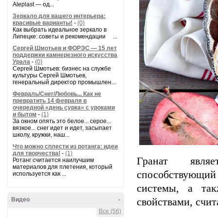
Aleplast — од...
Зеркало для вашего интерьера:
красивые варианты!
-
(0)
Как выбрать идеальное зеркало в
Липецке: советы и рекомендации ...
Сергей Шмотьев и ФОРЭС — 15 лет
поддержки камнерезного искусства
Урала
-
(0)
Сергей Шмотьев: бизнес на службе
культуры Сергей Шмотьев,
генеральный директор промышлен...
Февраль/Снег/Любовь... Как не
превратить 14 февраля в
очередной «день сурка» с уроками
и бытом
-
(1)
За окном опять это белое... серое...
вязкое... снег идет и идет, засыпает
школу, кружки, наш...
Что можно сплести из ротанга: идеи
для творчества!
-
(1)
Гранат явля
Ротанг считается наилучшим
материалов для плетения, который
способствующий
используется как ...
системы, а та
Видео
-
свойствами, счит
Все (56)