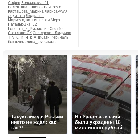
София
Белоснежка_11
Валентина_Шиенок
Вечерело
Карташова_Марина
Лариса-муля
Ледитата
Людпавна
Мармеладка_вишневая
Мерз
Натальюшка_12
Рецепты_и_Рукоделие
СветКоша
СветланкаСК
Снегурочка_Людмила
Т_у_С_и_Ч_к_А
Тибати
Фериналь
бекарчик
елена_фурс
карга
Такую зиму в России
На Урале из казны
никто не ждал: как
были украдены 18
так?!
миллионов рублей