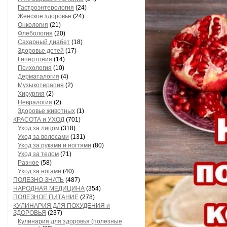
Гастроэнтерология
(24)
Женское здоровье
(24)
Онкология
(21)
Флебология
(20)
Сахарный диабет
(18)
Здоровье детей
(17)
Гипертония
(14)
Психология
(10)
Дерматалогия
(4)
Музыкотерапия
(2)
Хирургия
(2)
Невралогия
(2)
Здоровье животных
(1)
КРАСОТА и УХОД
(701)
Уход за лицом
(318)
Уход за волосами
(131)
Уход за руками и ногтями
(80)
Уход за телом
(71)
Разное
(58)
Уход за ногами
(40)
ПОЛЕЗНО ЗНАТЬ
(487)
НАРОДНАЯ МЕДИЦИНА
(354)
ПОЛЕЗНОЕ ПИТАНИЕ
(278)
КУЛИНАРИЯ ДЛЯ ПОХУДЕНИЯ и
ЗДОРОВЬЯ
(237)
Кулинария для здоровья (полезные