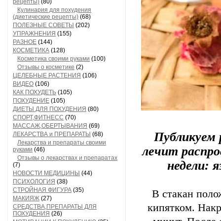
рецепты)
(80)
Кулинария для похудения
(диетические рецепты)
(68)
ПОЛЕЗНЫЕ СОВЕТЫ
(202)
УПРАЖНЕНИЯ
(155)
РАЗНОЕ
(144)
КОСМЕТИКА
(128)
Косметика своими руками
(100)
Отзывы о косметике
(2)
ЦЕЛЕБНЫЕ РАСТЕНИЯ
(106)
ВИДЕО
(106)
КАК ПОХУДЕТЬ
(105)
ПОХУДЕНИЕ
(105)
ДИЕТЫ ДЛЯ ПОХУДЕНИЯ
(80)
СПОРТ,ФИТНЕСС
(70)
МАССАЖ,ОБЕРТЫВАНИЯ
(69)
Публикуем 
ЛЕКАРСТВА и ПРЕПАРАТЫ
(68)
Лекарства и препараты своими
лечит распро
руками
(46)
Отзывы о лекарствах и препаратах
недели: 
(7)
НОВОСТИ МЕДИЦИНЫ
(44)
ПСИХОЛОГИЯ
(38)
СТРОЙНАЯ ФИГУРА
(35)
В стакан поло
МАКИЯЖ
(27)
кипятком. Накр
СРЕДСТВА,ПРЕПАРАТЫ ДЛЯ
ПОХУДЕНИЯ
(26)