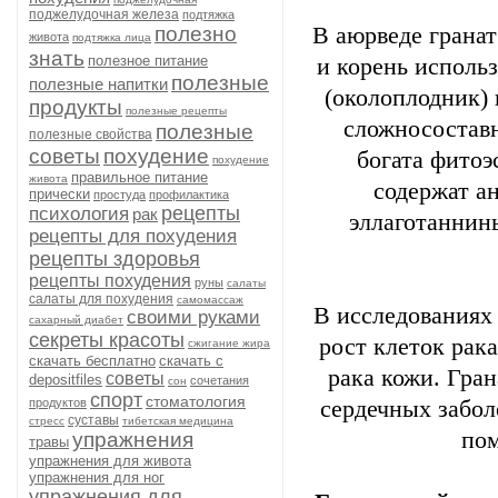
поджелудочная железа
подтяжка
полезно
В аюрведе гранат
живота
подтяжка лица
знать
полезное питание
и корень исполь
полезные
полезные напитки
(околоплодник) 
продукты
полезные рецепты
сложносоставн
полезные
полезные свойства
советы
похудение
богата фитоэ
похудение
правильное питание
живота
содержат а
прически
простуда
профилактика
рецепты
психология
рак
эллаготаннин
рецепты для похудения
рецепты здоровья
рецепты похудения
руны
салаты
салаты для похудения
самомассаж
В исследованиях 
своими руками
сахарный диабет
секреты красоты
рост клеток рак
сжигание жира
скачать бесплатно
скачать с
рака кожи. Гра
советы
depositfiles
сочетания
сон
спорт
стоматология
продуктов
сердечных забол
суставы
стресс
тибетская медицина
пом
упражнения
травы
упражнения для живота
упражнения для ног
упражнения для