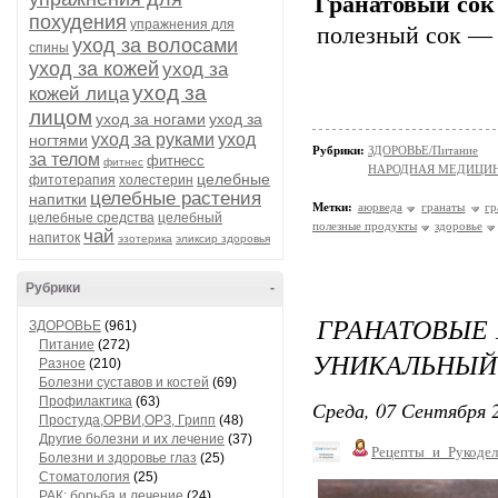
Гранатовый со
похудения
упражнения для
полезный сок — 
уход за волосами
спины
уход за кожей
уход за
уход за
кожей лица
лицом
уход за ногами
уход за
уход за руками
уход
ногтями
Рубрики:
ЗДОРОВЬЕ/Питание
за телом
фитнесс
фитнес
НАРОДНАЯ МЕДИЦИ
целебные
фитотерапия
холестерин
целебные растения
напитки
Метки:
аюрведа
гранаты
гр
целебные средства
целебный
полезные продукты
здоровье
чай
напиток
эзотерика
эликсир здоровья
Рубрики
-
ГРАНАТОВЫЕ 
ЗДОРОВЬЕ
(961)
Питание
(272)
УНИКАЛЬНЫЙ 
Разное
(210)
Болезни суставов и костей
(69)
Профилактика
(63)
Среда, 07 Сентября 2
Простуда,ОРВИ,ОРЗ, Грипп
(48)
Другие болезни и их лечение
(37)
Рецепты_и_Рукодел
Болезни и здоровье глаз
(25)
Стоматология
(25)
РАК: борьба и лечение
(24)