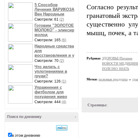
5 Способов
Согласно резуль
Лечения ВАРИКОЗА
Вен Народным
гранатовый экстр
Смотрели: 61
(2)
существенно улу
Готовим "ЗОЛОТОЕ
МОЛОКО" - эликсир
мышц, почек, а т
молод
Смотрели: 165
(6)
Народные средства
для
восстановления и у
Рубрики:
ЗДОРОВЬЕ/Питание
Смотрели: 70
(2)
НОВОСТИ МЕДИЦИН
Что делать с
ПОЛЕЗНО ЗНАТЬ
уплотнениями в
груди?
Метки:
полезные продукты
гра
Смотрели: 126
(1)
Упражнения с
фитболом для
похудения живо
Смотрели: 444
(4)
Страницы:
Поиск по дневнику
-
в этом дневнике