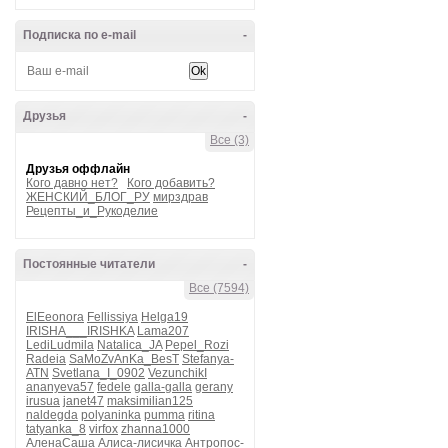
Подписка по e-mail
-
Друзья
-
Все (3)
Друзья оффлайн
Кого давно нет?
Кого добавить?
ЖЕНСКИЙ_БЛОГ_РУ
мирздрав
Рецепты_и_Рукоделие
Постоянные читатели
-
Все (7594)
ElEeonora
Fellissiya
Helga19
IRISHA___IRISHKA
Lama207
LediLudmila
Natalica_JA
Pepel_Rozi
Radeia
SaMoZvAnKa_BesT
Stefanya-
ATN
Svetlana_I_0902
VezunchikI
ananyeva57
fedele
galla-galla
gerany
irusua
janet47
maksimilian125
naldegda
polyaninka
pumma
ritina
tatyanka_8
virfox
zhanna1000
АленаСаша
Алиса-лисичка
Антропос-