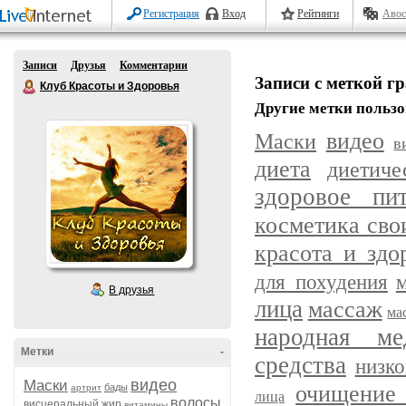
Регистрация
Вход
Рейтинги
Авос
Записи
Друзья
Комментарии
Записи с меткой г
Клуб Красоты и Здоровья
Другие метки пользо
видео
Маски
в
диета
диетич
здоровое пит
косметика сво
красота и здо
для похудения
В друзья
лица
массаж
ма
народная ме
Метки
-
средства
низк
видео
Маски
очищение 
бады
артрит
лица
волосы
висцеральный жир
витамины