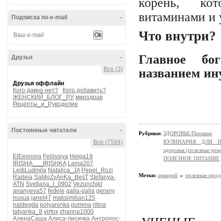
корень, ко
витаминами и 
Подписка по e-mail
-
Что внутри?
Главное бо
Друзья
-
Все (3)
названием ин
Друзья оффлайн
Кого давно нет?
Кого добавить?
ЖЕНСКИЙ_БЛОГ_РУ
мирздрав
Рецепты_и_Рукоделие
Постоянные читатели
-
Рубрики:
ЗДОРОВЬЕ/Питание
Все (7594)
КУЛИНАРИЯ ДЛЯ ПО
здоровья (полезные рец
ElEeonora
Fellissiya
Helga19
ПОЛЕЗНОЕ ПИТАНИЕ
IRISHA___IRISHKA
Lama207
LediLudmila
Natalica_JA
Pepel_Rozi
Метки:
цикорий
полезные прод
Radeia
SaMoZvAnKa_BesT
Stefanya-
ATN
Svetlana_I_0902
VezunchikI
ananyeva57
fedele
galla-galla
gerany
irusua
janet47
maksimilian125
naldegda
polyaninka
pumma
ritina
tatyanka_8
virfox
zhanna1000
АленаСаша
Алиса-лисичка
Антропос-