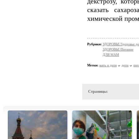
декстрозу, кото
сказать сахаро
химической пром
Рубрики:
ЗДОРОВЬЕ/Здоровье де
ЗДОРОВЬЕ/Питание
ДЛЯ МАМ
Метки:
мать и дитя
дети
пит
Страницы: