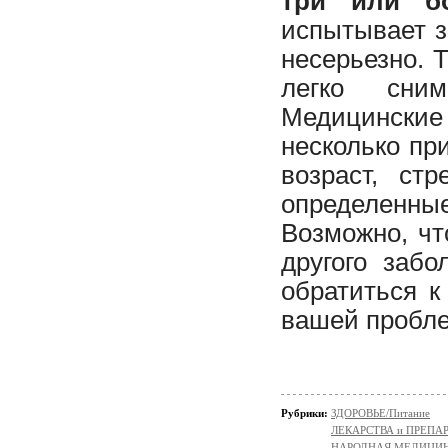
три или бо
испытывает з
несерьезно. 
легко сним
Медицинские
несколько пр
возраст, стр
определенны
Возможно, чт
другого заб
обратиться к
вашей пробле
Рубрики:
ЗДОРОВЬЕ/Питание
ЛЕКАРСТВА и ПРЕПАРАТ
НАРОДНАЯ МЕДИЦИ