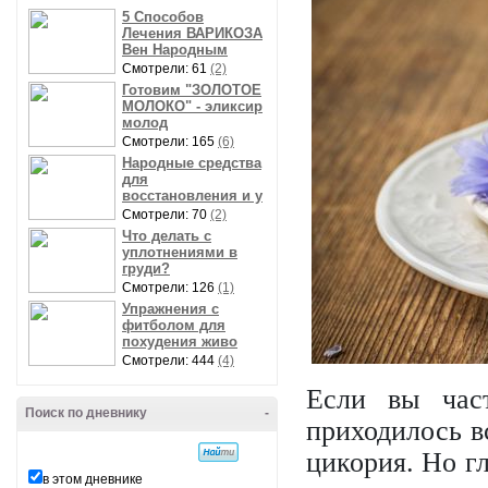
5 Способов
Лечения ВАРИКОЗА
Вен Народным
Смотрели: 61
(2)
Готовим "ЗОЛОТОЕ
МОЛОКО" - эликсир
молод
Смотрели: 165
(6)
Народные средства
для
восстановления и у
Смотрели: 70
(2)
Что делать с
уплотнениями в
груди?
Смотрели: 126
(1)
Упражнения с
фитболом для
похудения живо
Смотрели: 444
(4)
Если вы част
Поиск по дневнику
-
приходилось в
цикория. Но г
в этом дневнике