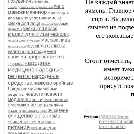
похудения
Не каждый знает
лечение
лицо
лимфодренажные упражнения
ячмень. Главное
макияж
маникюр
маникюр в
маска
сорта. Выделя
домашних условиях
маска для лица
маска своими
ячменя не подве
маски для волос
руками
маски для лица
массаж
его полезные
массаж лица
массаж для похудения
напитки
мода
мед
массаж стоп
напитки для похудения
напитки здоровья
напиток
Стоит отметить, 
народная
здоровья
имеет тако
медицина
народные
рецепты
народные
историчес
средства
низкокалорийные
присутство
блюда
низкокалорийные
новости
новости
рецепты
медицины
ногти
омоложение
омоложение лица
онлайн
очищение
казино
остеохондроз
очищение организма
Рубрики:
ЗДОРОВЬЕ/Питание
очищение печени
ПОЛЕЗНОЕ ПИТАНИЕ
печень
питание
питание для
ПОЛЕЗНО ЗНАТЬ
похудения
поджелудочная