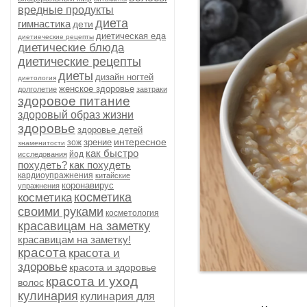
вредные продукты
диета
гимнастика
дети
диетическая еда
диетиеческие рецепты
диетические блюда
диетические рецепты
диеты
дизайн ногтей
диетология
женское здоровье
долголетие
завтраки
здоровое питание
здоровый образ жизни
здоровье
здоровье детей
интересное
зрение
зож
знаменитости
как быстро
йод
исследования
похудеть?
как похудеть
кардиоупражнения
китайские
коронавирус
упражнения
косметика
косметика
своими руками
косметология
красавицам на заметку
красавицам на заметку!
красота
красота и
здоровье
красота и здоровье
красота и уход
волос
кулинария
кулинария для