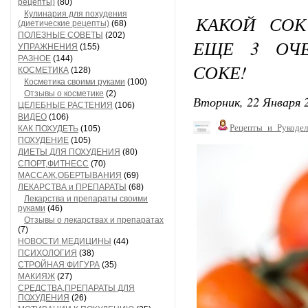
рецепты)
(80)
Кулинария для похудения
КАКОЙ СОК
(диетические рецепты)
(68)
ПОЛЕЗНЫЕ СОВЕТЫ
(202)
ЕЩЕ 3 ОЧЕ
УПРАЖНЕНИЯ
(155)
РАЗНОЕ
(144)
СОКЕ!
КОСМЕТИКА
(128)
Косметика своими руками
(100)
Отзывы о косметике
(2)
Вторник, 22 Января 2
ЦЕЛЕБНЫЕ РАСТЕНИЯ
(106)
ВИДЕО
(106)
Рецепты_и_Рукодел
КАК ПОХУДЕТЬ
(105)
ПОХУДЕНИЕ
(105)
ДИЕТЫ ДЛЯ ПОХУДЕНИЯ
(80)
СПОРТ,ФИТНЕСС
(70)
МАССАЖ,ОБЕРТЫВАНИЯ
(69)
ЛЕКАРСТВА и ПРЕПАРАТЫ
(68)
Лекарства и препараты своими
руками
(46)
Отзывы о лекарствах и препаратах
(7)
НОВОСТИ МЕДИЦИНЫ
(44)
ПСИХОЛОГИЯ
(38)
СТРОЙНАЯ ФИГУРА
(35)
МАКИЯЖ
(27)
СРЕДСТВА,ПРЕПАРАТЫ ДЛЯ
ПОХУДЕНИЯ
(26)