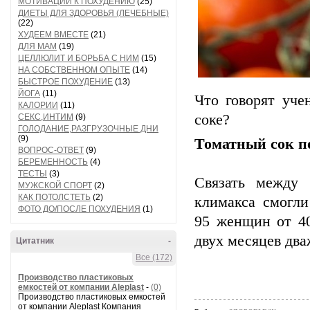
МОТИВАЦИИ К ПОХУДЕНИЮ
(25)
ДИЕТЫ ДЛЯ ЗДОРОВЬЯ (ЛЕЧЕБНЫЕ)
(22)
ХУДЕЕМ ВМЕСТЕ
(21)
ДЛЯ МАМ
(19)
ЦЕЛЛЮЛИТ И БОРЬБА С НИМ
(15)
НА СОБСТВЕННОМ ОПЫТЕ
(14)
БЫСТРОЕ ПОХУДЕНИЕ
(13)
ЙОГА
(11)
Что говорят уче
КАЛОРИИ
(11)
соке?
СЕКС,ИНТИМ
(9)
ГОЛОДАНИЕ,РАЗГРУЗОЧНЫЕ ДНИ
(9)
Томатный сок п
ВОПРОС-ОТВЕТ
(9)
БЕРЕМЕННОСТЬ
(4)
ТЕСТЫ
(3)
Связать между 
МУЖСКОЙ СПОРТ
(2)
КАК ПОТОЛСТЕТЬ
(2)
климакса смогли
ФОТО ДО/ПОСЛЕ ПОХУДЕНИЯ
(1)
95 женщин от 40
двух месяцев два
Цитатник
-
Все (172)
Производство пластиковых
емкостей от компании Aleplast
-
(0)
Производство пластиковых емкостей
от компании Aleplast Компания