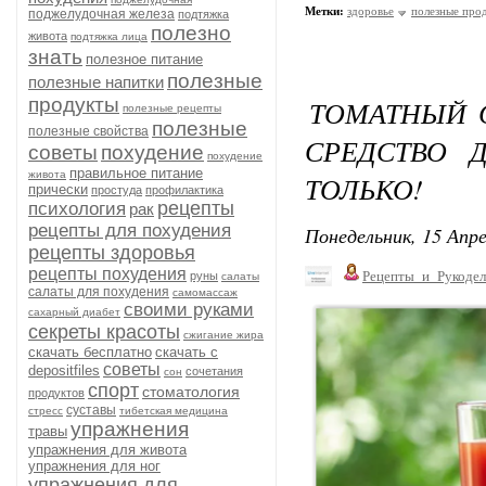
Метки:
здоровье
полезные про
поджелудочная железа
подтяжка
полезно
живота
подтяжка лица
знать
полезное питание
полезные
полезные напитки
продукты
ТОМАТНЫЙ 
полезные рецепты
полезные
полезные свойства
СРЕДСТВО 
советы
похудение
похудение
правильное питание
живота
ТОЛЬКО!
прически
простуда
профилактика
рецепты
психология
рак
рецепты для похудения
Понедельник, 15 Апре
рецепты здоровья
рецепты похудения
Рецепты_и_Рукодел
руны
салаты
салаты для похудения
самомассаж
своими руками
сахарный диабет
секреты красоты
сжигание жира
скачать бесплатно
скачать с
советы
depositfiles
сочетания
сон
спорт
стоматология
продуктов
суставы
стресс
тибетская медицина
упражнения
травы
упражнения для живота
упражнения для ног
упражнения для