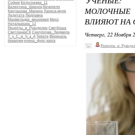
УЧЕНЫЕ:
София
Белоснежка_11
Валентина_Шиенок
Вечерело
МОЛОЧНЫЕ 
Карташова_Марина
Лариса-муля
Ледитата
Людпавна
ВЛИЯЮТ НА 
Мармеладка_вишневая
Мерз
Натальюшка_12
Рецепты_и_Рукоделие
СветКоша
СветланкаСК
Снегурочка_Людмила
Четверг, 22 Ноября 2
Т_у_С_и_Ч_к_А
Тибати
Фериналь
бекарчик
елена_фурс
карга
Рецепты_и_Рукодел