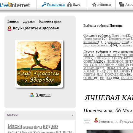
Регистрация
Вход
Рейтинги
Авос
Записи
Друзья
Комментарии
Выбрана рубрика
Питание
.
Клуб Красоты и Здоровья
Соседние рубрики:
Хирургия
(2),
Психология
(10),
Профилактика
(6
животных
(1),
Здоровье детей
(1
Гастроэнтерология
(24),
Болезни с
Другие рубрики в этом дневни
ФОТО ДО/ПОСЛЕ ПОХУДЕНИЯ
ПОХУДЕНИЯ
(26),
СПОРТ,ФИТН
СОВЕТЫ
(202),
ПОЛЕЗНОЕ ПИТ
НА СОБСТВЕННОМ ОПЫТЕ
(1
МАКИЯЖ
(27),
ЛЕКАРСТВА и 
КОСМЕТИКА
(128),
КАЛОРИИ
(1
ДИЕТЫ ДЛЯ ПОХУДЕНИЯ
(80)
ОТВЕТ
(9),
ВИДЕО
(106),
БЫСТР
ЯЧНЕВАЯ КА
В друзья
Понедельник, 06 Мая 
Метки
-
Рецепты_и_Рукодел
видео
Маски
бады
артрит
волосы
висцеральный жир
витамины