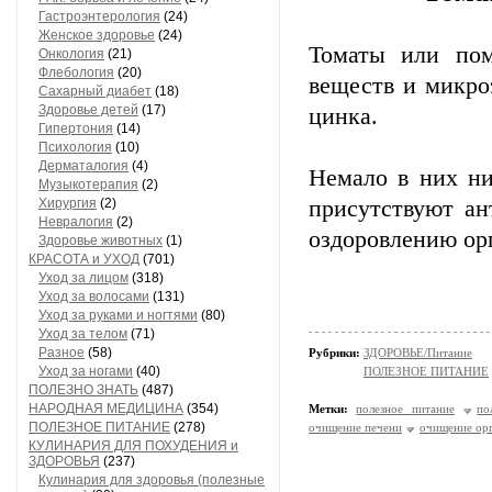
Гастроэнтерология
(24)
Женское здоровье
(24)
Томаты или пом
Онкология
(21)
Флебология
(20)
веществ и микро
Сахарный диабет
(18)
Здоровье детей
(17)
цинка.
Гипертония
(14)
Психология
(10)
Дерматалогия
(4)
Немало в них ни
Музыкотерапия
(2)
Хирургия
(2)
присутствуют ан
Невралогия
(2)
оздоровлению ор
Здоровье животных
(1)
КРАСОТА и УХОД
(701)
Уход за лицом
(318)
Уход за волосами
(131)
Уход за руками и ногтями
(80)
Уход за телом
(71)
Разное
(58)
Рубрики:
ЗДОРОВЬЕ/Питание
Уход за ногами
(40)
ПОЛЕЗНОЕ ПИТАНИЕ
ПОЛЕЗНО ЗНАТЬ
(487)
НАРОДНАЯ МЕДИЦИНА
(354)
Метки:
полезное питание
по
ПОЛЕЗНОЕ ПИТАНИЕ
(278)
очищение печени
очищение ор
КУЛИНАРИЯ ДЛЯ ПОХУДЕНИЯ и
ЗДОРОВЬЯ
(237)
Кулинария для здоровья (полезные