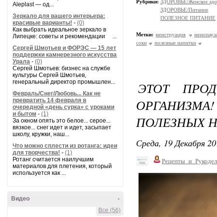
Рубрики:
ЗДОРОВЬЕ/Женское здо
Aleplast — од...
ЗДОРОВЬЕ/Питание
Зеркало для вашего интерьера:
ПОЛЕЗНОЕ ПИТАНИЕ
красивые варианты!
-
(0)
Как выбрать идеальное зеркало в
Метки:
менструация
менопауз
Липецке: советы и рекомендации ...
соки
полезные напитки
Сергей Шмотьев и ФОРЭС — 15 лет
поддержки камнерезного искусства
Урала
-
(0)
Сергей Шмотьев: бизнес на службе
культуры Сергей Шмотьев,
генеральный директор промышлен...
ЭТОТ ПРОД
Февраль/Снег/Любовь... Как не
ОРГАНИЗ
превратить 14 февраля в
очередной «день сурка» с уроками
и бытом
-
(1)
ПОЛЕЗНЫХ Н
За окном опять это белое... серое...
вязкое... снег идет и идет, засыпает
школу, кружки, наш...
Среда, 19 Декабря 20
Что можно сплести из ротанга: идеи
для творчества!
-
(1)
Ротанг считается наилучшим
Рецепты_и_Рукодел
материалов для плетения, который
используется как ...
Видео
-
Все (56)