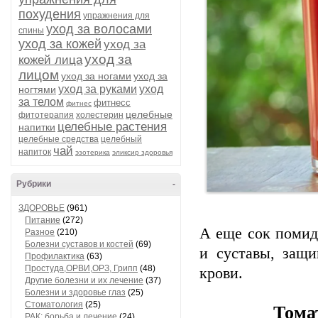
похудения
упражнения для
уход за волосами
спины
уход за кожей
уход за
уход за
кожей лица
лицом
уход за ногами
уход за
уход за руками
уход
ногтями
за телом
фитнесс
фитнес
целебные
фитотерапия
холестерин
целебные растения
напитки
целебные средства
целебный
чай
напиток
эзотерика
эликсир здоровья
Рубрики
-
ЗДОРОВЬЕ
(961)
Питание
(272)
А еще сок помид
Разное
(210)
Болезни суставов и костей
(69)
и суставы, защи
Профилактика
(63)
Простуда,ОРВИ,ОРЗ, Грипп
(48)
крови.
Другие болезни и их лечение
(37)
Болезни и здоровье глаз
(25)
Стоматология
(25)
Тома
РАК: борьба и лечение
(24)