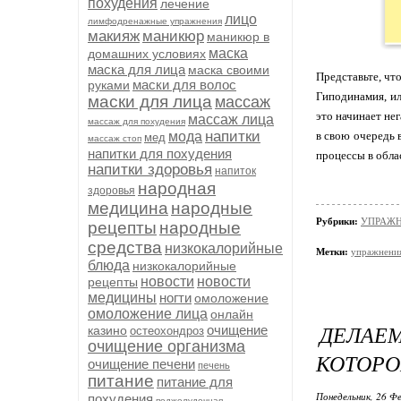
похудения
лечение
лицо
лимфодренажные упражнения
макияж
маникюр
маникюр в
маска
домашних условиях
маска для лица
маска своими
Представьте, чт
маски для волос
руками
Гиподинамия, ил
маски для лица
массаж
это начинает не
массаж лица
массаж для похудения
напитки
мода
в свою очередь 
мед
массаж стоп
напитки для похудения
процессы в обла
напитки здоровья
напиток
народная
здоровья
медицина
народные
Рубрики:
УПРАЖ
рецепты
народные
средства
низкокалорийные
Метки:
упражнени
блюда
низкокалорийные
новости
новости
рецепты
медицины
ногти
омоложение
омоложение лица
онлайн
ДЕЛАЕ
очищение
казино
остеохондроз
очищение организма
КОТОРО
очищение печени
печень
питание
питание для
Понедельник, 26 Фе
похудения
поджелудочная