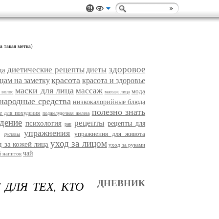
а такая метка)
здоровое
диетические рецепты
диеты
да
красота
цам на заметку
красота и здоровье
маски для лица
массаж
мода
 волос
массаж лица
народные средства
низкокалорийные блюда
полезно знать
е для похудения
поджелудочная железа
дение
рецепты
психология
рецепты для
рак
упражнения
упражнения для живота
суставы
уход за лицом
д за кожей лица
уход за руками
чай
 напиток
ДЛЯ ТЕХ, КТО
ДНЕВНИК