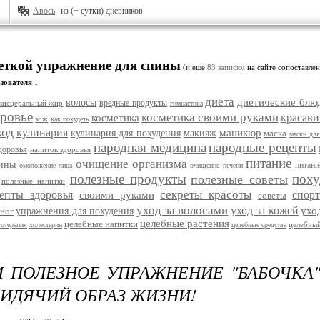
Авось
из (+ сутки) дневников
меткой упражнение для спины
(и еще
83 записям
на сайте сопоставлен
зователя ↓
диета
диетические блю
волосы
вредные продукты
висцеральный жир
гимнастика
ровье
косметика своими руками
красави
косметика
зож
как похудеть
ход
кулинария
маникюр
кулинария для похудения
макияж
маска
маски для
народная медицина
народные рецепты
доровья
напиток здоровья
питание
очищение организма
цины
питани
омоложение лица
очищение печени
полезные продукты
поху
полезные советы
полезные напитки
секреты красоты
епты здоровья
спорт
своими руками
советы
уход за волосами
уход за кожей
ухо
ног
упражнения для похудения
целебные растения
целебные напитки
целебный
тотерапия
холестерин
целебные средства
 ПОЛЕЗНОЕ УПРАЖНЕНИЕ "БАБОЧКА" 
СИДЯЧИЙ ОБРАЗ ЖИЗНИ!