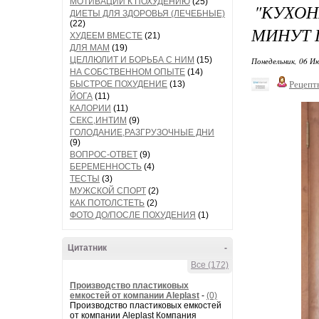
МОТИВАЦИИ К ПОХУДЕНИЮ
(25)
"КУХОН
ДИЕТЫ ДЛЯ ЗДОРОВЬЯ (ЛЕЧЕБНЫЕ)
(22)
МИНУТ 
ХУДЕЕМ ВМЕСТЕ
(21)
ДЛЯ МАМ
(19)
ЦЕЛЛЮЛИТ И БОРЬБА С НИМ
(15)
Понедельник, 06 Ию
НА СОБСТВЕННОМ ОПЫТЕ
(14)
БЫСТРОЕ ПОХУДЕНИЕ
(13)
Рецепт
ЙОГА
(11)
КАЛОРИИ
(11)
СЕКС,ИНТИМ
(9)
ГОЛОДАНИЕ,РАЗГРУЗОЧНЫЕ ДНИ
(9)
ВОПРОС-ОТВЕТ
(9)
БЕРЕМЕННОСТЬ
(4)
ТЕСТЫ
(3)
МУЖСКОЙ СПОРТ
(2)
КАК ПОТОЛСТЕТЬ
(2)
ФОТО ДО/ПОСЛЕ ПОХУДЕНИЯ
(1)
Цитатник
-
Все (172)
Производство пластиковых
емкостей от компании Aleplast
-
(0)
Производство пластиковых емкостей
от компании Aleplast Компания