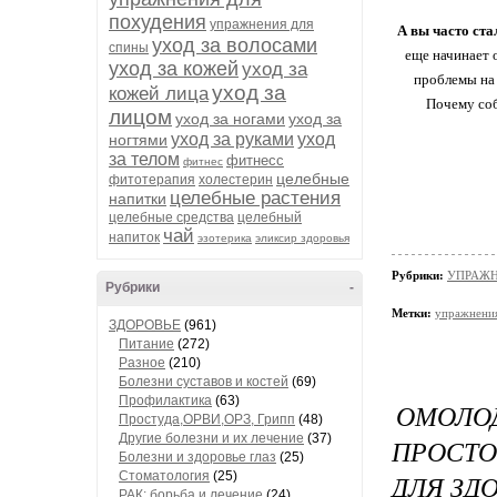
похудения
упражнения для
А вы часто ста
уход за волосами
спины
еще начинает 
уход за кожей
уход за
проблемы на 
уход за
кожей лица
Почему соб
лицом
уход за ногами
уход за
уход за руками
уход
ногтями
за телом
фитнесс
фитнес
целебные
фитотерапия
холестерин
целебные растения
напитки
целебные средства
целебный
чай
напиток
эзотерика
эликсир здоровья
Рубрики:
УПРАЖ
Рубрики
-
Метки:
упражнени
ЗДОРОВЬЕ
(961)
Питание
(272)
Разное
(210)
Болезни суставов и костей
(69)
Профилактика
(63)
ОМОЛО
Простуда,ОРВИ,ОРЗ, Грипп
(48)
Другие болезни и их лечение
(37)
ПРОСТО
Болезни и здоровье глаз
(25)
Стоматология
(25)
ДЛЯ ЗД
РАК: борьба и лечение
(24)