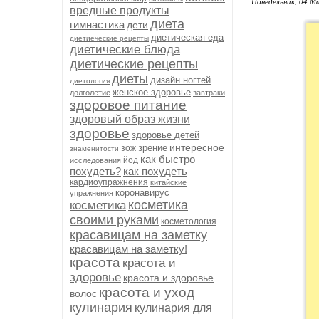
Понедельник, 04 М
вредные продукты
диета
гимнастика
дети
диетическая еда
диетиеческие рецепты
диетические блюда
диетические рецепты
диеты
дизайн ногтей
диетология
женское здоровье
долголетие
завтраки
здоровое питание
здоровый образ жизни
здоровье
здоровье детей
интересное
зрение
зож
знаменитости
как быстро
йод
исследования
похудеть?
как похудеть
кардиоупражнения
китайские
коронавирус
упражнения
косметика
косметика
своими руками
косметология
красавицам на заметку
красавицам на заметку!
красота
красота и
здоровье
красота и здоровье
красота и уход
волос
кулинария
кулинария для