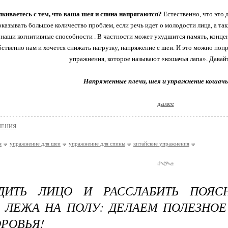
лкиваетесь с тем, что ваша шея и спина напрягаются?
Естественно, что это 
оказывать большое количество проблем, если речь идет о молодости лица, а так
наши когнитивные способности . В частности может ухудшится память, концен
ственно нам и хочется снижать нагрузку, напряжение с шеи. И это можно поп
упражнения, которое называют «кошачья лапа». Давайт
Напряженные плечи, шея и упражнение кошачь
далее
НЕНИЯ
я
упражнение для шеи
упражнение для спины
китайские упражнения
ДИТЬ ЛИЦО И РАССЛАБИТЬ ПОЯ
 ЛЕЖА НА ПОЛУ: ДЕЛАЕМ ПОЛЕЗНО
ОРОВЬЯ!