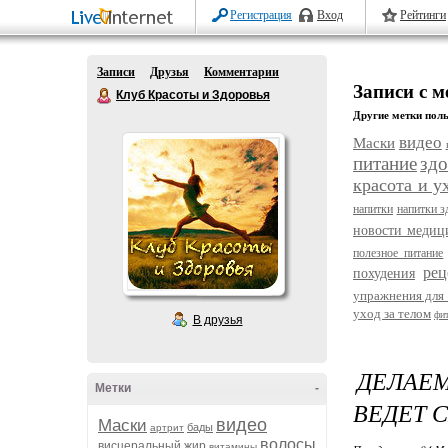
Регистрация
Вход
Рейтинги
Записи
Друзья
Комментарии
Записи с 
Клуб Красоты и Здоровья
Другие метки поль
видео
Маски
питание
здо
красота и у
напитки
напитки з
новости меди
полезное питание
рец
похудения
упражнения для 
уход за телом
фи
В друзья
ДЕЛАЕМ
Метки
-
ВЕДЕТ 
видео
Маски
бады
артрит
волосы
висцеральный жир
витамины