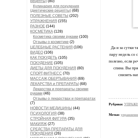
рецепты)
(80)
Кулинария для похудения
(диетические рецепты)
(68)
ПОЛЕЗНЫЕ СОВЕТЫ
(202)
УПРАЖНЕНИЯ
(155)
РАЗНОЕ
(144)
КОСМЕТИКА
(128)
Косметика своими руками
(100)
Отзывы о косметике
(2)
ЦЕЛЕБНЫЕ РАСТЕНИЯ
(106)
Да и за сутки т
ВИДЕО
(106)
пару недель со 
КАК ПОХУДЕТЬ
(105)
полезно, если ре
ПОХУДЕНИЕ
(105)
спина. Вы при
ДИЕТЫ ДЛЯ ПОХУДЕНИЯ
(80)
СПОРТ,ФИТНЕСС
(70)
снизить на
МАССАЖ,ОБЕРТЫВАНИЯ
(69)
ЛЕКАРСТВА и ПРЕПАРАТЫ
(68)
Лекарства и препараты своими
руками
(46)
Отзывы о лекарствах и препаратах
(7)
Рубрики:
УПРАЖ
НОВОСТИ МЕДИЦИНЫ
(44)
ПСИХОЛОГИЯ
(38)
Метки:
упражнени
СТРОЙНАЯ ФИГУРА
(35)
МАКИЯЖ
(27)
СРЕДСТВА,ПРЕПАРАТЫ ДЛЯ
ПОХУДЕНИЯ
(26)