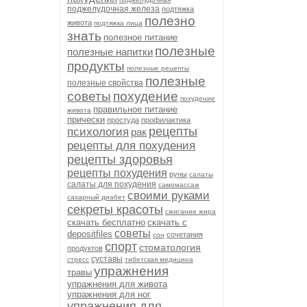
поджелудочная железа
подтяжка
полезно
живота
подтяжка лица
знать
полезное питание
полезные
полезные напитки
продукты
полезные рецепты
полезные
полезные свойства
советы
похудение
похудение
правильное питание
живота
прически
простуда
профилактика
рецепты
психология
рак
рецепты для похудения
рецепты здоровья
рецепты похудения
руны
салаты
салаты для похудения
самомассаж
своими руками
сахарный диабет
секреты красоты
сжигание жира
скачать бесплатно
скачать с
советы
depositfiles
сочетания
сон
спорт
стоматология
продуктов
суставы
стресс
тибетская медицина
упражнения
травы
упражнения для живота
упражнения для ног
упражнения для